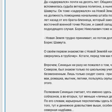
Да «задержался» почти на десять лет. Общаясь
вспомнилась судьба ветерана полигона, а нын
Шавкуты. Он тоже «задержался» на Новой Земл
на должность помощника начальника штаба пол
лет назад от его брата-близнеца, который зак
восточной военной точке России, и самой запад
подходящего случая. Борис Николаевич тоже не
- Новая Земля трудно принимает, но потом дол
Борис Шавкута.
О своём первом знакомстве с Новой Землёй на
свернулись в трубочку». Кстати, перед тем как
Впрочем, Синицын ни разу не пожалел о том, чт
Севером, был знаком только по школьному учеб
безжизненным. Лишь только сходят снега - прил
мак, ромашка, мытник, лютики, пользуясь ску
этого.
Полковник Синицын считает, что именно здесь
соблазнов, а во-вторых, тут меньше «личных 
По его словам, карьерные перспективы здесь 
того, тут и денежное довольствие выше, особе
северная надбавка...