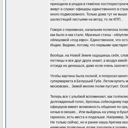
приходили в упадок в тяжёлое постперестроечн
живут и служат офицеры единственного в стран
иного подмосковного. Только дома тут не выше 
шелестящей листьями на ветру, то ли КПП...
Говоря о переменах, начальник полигона полк
как было и как стало. Мрачные стены - облуп
облицовкой «под евро». Единственное, что ост
Индии. Видимо, потому, что первыми чувствуют
Вообще, на Новой Земле ощущаешь себя, словн
петлицы и все друг друга знают, а воздух како
отсюда не денешься, даже если очень захочется
Чтобы картина была полной, я попросил капит
супермаркета в Белушьей Губе. Летом купить м
московских... Зимой многие полки пустуют. Осо
Теперь все с улыбкой вспоминают, как толпили
долгожданный голос, бросишь собеседнику пару
офицеров имеют возможность общения по сред
ночью в окошко... Или выйдешь на улицу в буш
гарнизон, есть места и подальше. Например, 
Не только сейчас, но и ранее наша Арктика ка
немецкие подводные лодки заходили в заливы 