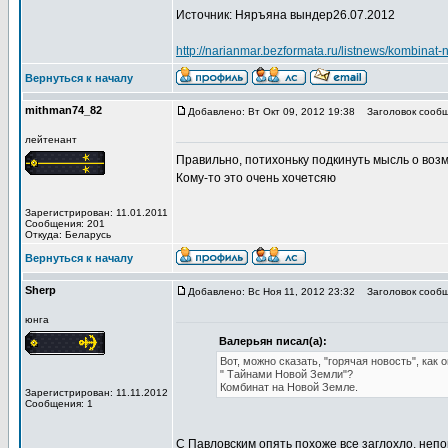
Источник: Няръяна вындер26.07.2012
http://narianmar.bezformata.ru/listnews/kombinat
Вернуться к началу
mithman74_82
Добавлено: Вт Окт 09, 2012 19:38
Заголовок сообщ
лейтенант
Правильно, потихоньку подкинуть мысль о возмож
Кому-то это очень хочетсяю
Зарегистрирован: 11.01.2011
Сообщения: 201
Откуда: Беларусь
Вернуться к началу
Sherp
Добавлено: Вс Ноя 11, 2012 23:32
Заголовок сообщ
юнга
Валерьян писал(а):
Вот, можно сказать, "горячая новость", как 
" Тайнами Новой Земли"?
Комбинат на Новой Земле.
Зарегистрирован: 11.11.2012
Сообщения: 1
C Павловским опять похоже все заглохло, непон