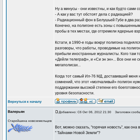
Ну а минусы - они известны, и как будто сами
- А как у вас тут обстоят дела с радиацией?
- Радиационный фон в Белушьей Губе в два раза
Конечно, на полигоне есть зоны с повышенным
пробы в тех местах, где отгремели ядерные взр
Кстати, в 1990-е годы вокруг полигона поднял
разговоры, что работы, проводимые на полиго
прибыли иностранные журналисты. Кого там то
«Дейли телеграф», и «Си эн эн»... Все они не 
мегаполисах...
Когда тот самый Ил-76 МД, доставивший меня н
сомнений, что этот «молчаливый» полигон нуже
поддержании высокой степени его боеготовнос
уровня безопасности.
Вернуться к началу
Валерьян
Добавлено: Сб Окт 06, 2012 21:30
Заголовок сообщ
Старейшина новоземельцев
Вот, можно сказать, "горячая новость", как она 
" Тайнами Новой Земли"?