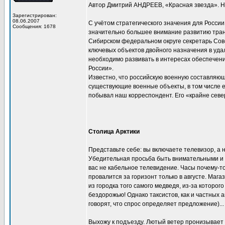
Автор Дмитрий АНДРЕЕВ, «Красная звезда». Но
Зарегистрирован:
08.06.2007
С учётом стратегического значения для Росси
Сообщения: 1678
значительно большее внимание развитию тран
Сибирском федеральном округе секретарь Со
ключевых объектов двойного назначения в уда
необходимо развивать в интересах обеспечен
России».
Известно, что российскую военную составляющ
существующие военные объекты, в том числе е
побывал наш корреспондент. Его «крайне сев
Столица Арктики
Представьте себе: вы включаете телевизор, а
Убедительная просьба быть внимательными и ос
вас не кабельное телевидение. Часы почему-то 
провалится за горизонт только в августе. Мага
из городка того самого медведя, из-за которо
бездорожью! Однако таксистов, как и частных а
говорят, что спрос определяет предложение)...
Выхожу к подъезду. Лютый ветер пронизывает 