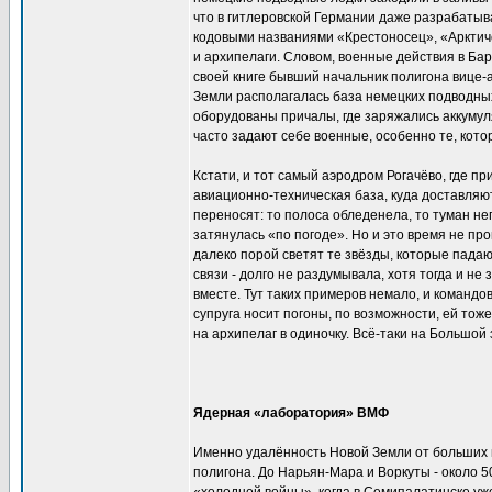
что в гитлеровской Германии даже разрабатыв
кодовыми названиями «Крестоносец», «Арктич
и архипелаги. Словом, военные действия в Б
своей книге бывший начальник полигона вице-
Земли располагалась база немецких подводных
оборудованы причалы, где заряжались аккумул
часто задают себе военные, особенно те, котор
Кстати, и тот самый аэродром Рогачёво, где п
авиационно-техническая база, куда доставляю
переносят: то полоса обледенела, то туман не
затянулась «по погоде». Но и это время не п
далеко порой светят те звёзды, которые пада
связи - долго не раздумывала, хотя тогда и не
вместе. Тут таких примеров немало, и командов
супруга носит погоны, по возможности, ей то
на архипелаг в одиночку. Всё-таки на Большой
Ядерная «лаборатория» ВМФ
Именно удалённость Новой Земли от больших г
полигона. До Нарьян-Мара и Воркуты - около 5