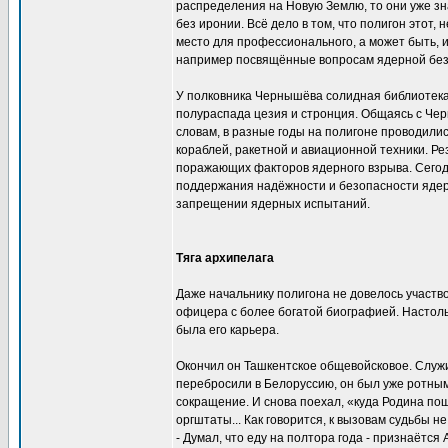
распределения на Новую Землю, то они уже зна
без иронии. Всё дело в том, что полигон этот
место для профессионального, а может быть, и
например посвящённые вопросам ядерной безо
У полковника Чернышёва солидная библиотека.
полураспада цезия и стронция. Общаясь с Чер
словам, в разные годы на полигоне проводил
кораблей, ракетной и авиационной техники. 
поражающих факторов ядерного взрыва. Сегод
поддержания надёжности и безопасности ядер
запрещении ядерных испытаний.
Тяга архипелага
Даже начальнику полигона не довелось участв
офицера с более богатой биографией. Настольк
была его карьера.
Окончил он Ташкентское общевойсковое. Служил
перебросили в Белоруссию, он был уже ротным
сокращение. И снова поехал, «куда Родина пош
оргштаты... Как говорится, к вызовам судьбы не
- Думал, что еду на полтора года - признаётся