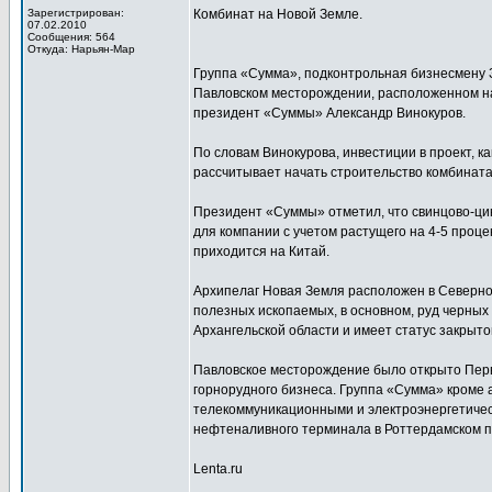
Зарегистрирован:
Комбинат на Новой Земле.
07.02.2010
Сообщения: 564
Откуда: Нарьян-Мар
Группа «Сумма», подконтрольная бизнесмену 
Павловском месторождении, расположенном на
президент «Суммы» Александр Винокуров.
По словам Винокурова, инвестиции в проект, к
рассчитывает начать строительство комбината 
Президент «Суммы» отметил, что свинцово-ц
для компании с учетом растущего на 4-5 проце
приходится на Китай.
Архипелаг Новая Земля расположен в Северно
полезных ископаемых, в основном, руд черны
Архангельской области и имеет статус закрыт
Павловское месторождение было открыто Перв
горнорудного бизнеса. Группа «Сумма» кроме 
телекоммуникационными и электроэнергетичес
нефтеналивного терминала в Роттердамском п
Lenta.ru