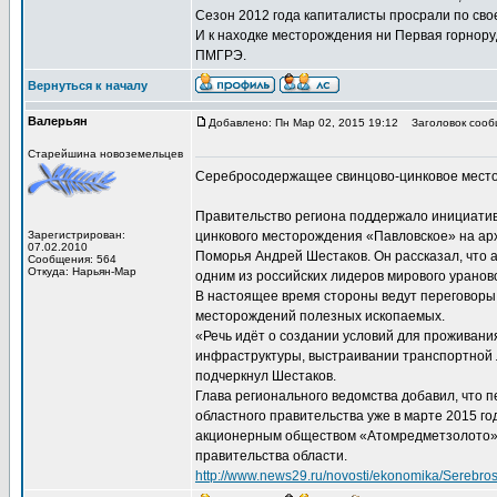
Сезон 2012 года капиталисты просрали по свое
И к находке месторождения ни Первая горноруд
ПМГРЭ.
Вернуться к началу
Валерьян
Добавлено: Пн Мар 02, 2015 19:12
Заголовок сооб
Старейшина новоземельцев
Серебросодержащее свинцово-цинковое мест
Правительство региона поддержало инициати
Зарегистрирован:
цинкового месторождения «Павловское» на ар
07.02.2010
Поморья Андрей Шестаков. Он рассказал, что
Сообщения: 564
Откуда: Нарьян-Мар
одним из российских лидеров мирового уранов
В настоящее время стороны ведут переговоры
месторождений полезных ископаемых.
«Речь идёт о создании условий для проживани
инфраструктуры, выстраивании транспортной 
подчеркнул Шестаков.
Глава регионального ведомства добавил, что 
областного правительства уже в марте 2015 го
акционерным обществом «Атомредметзолото»,
правительства области.
http://www.news29.ru/novosti/ekonomika/Sereb