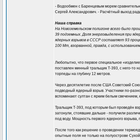
- Водообмен с Баренцевым морем сравнительно
Сергей Александрович. - Расчётный выход рад
Наша справка
На Новоземельском полигоне всего было произ
39 подземных. Доля энерговыделения при яд
ядерных взрывов в СССР составляет 93 проц
100 Мт, взорванной, правда, с использовани
Любопытно, что первое специальное «изделие»
поставлен минный тральщик Т-393, с него-то н
торпеды на глубину 12 метров.
Через десятилетие после США Советский Сою
подводный ядерный взрыв. Участники по-разно
вспоминают султан с ярким белым свечением, 
Тральщик Т-393, под которым был проведён взр
затонули, стоявшие дальше - получили различн
под воду. Мощность первого ядерного взрыва, 
После того как решение о проведении термоя
опытные поля не только на полуострове Сухой