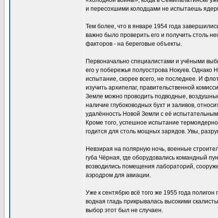
«холодной войны», когда в Семипалатинске уж
и пересохшими колодцами не испытаешь ядерн
Тем более, что в январе 1954 года завершили
важно было проверить его и получить столь н
факторов - на береговые объекты.
Первоначально специалистами и учёными выби
его у побережья полуострова Нокуев. Однако 
испытание, скорее всего, не последнее. И фло
изучить архипелаг, правительственной комисси
Земле можно проводить подводные, воздушные
наличие глубоководных бухт и заливов, относи
удалённость Новой Земли с её испытательным
Кроме того, успешное испытание термоядерной
годится для столь мощных зарядов. Увы, разру
Невзирая на полярную ночь, военные строители
губа Чёрная, где оборудовались командный пун
возводились помещения лабораторий, сооружен
аэродром для авиации.
Уже к сентябрю всё того же 1955 года полигон 
водная гладь прикрывалась высокими скалисты
выбор этот был не случаен.