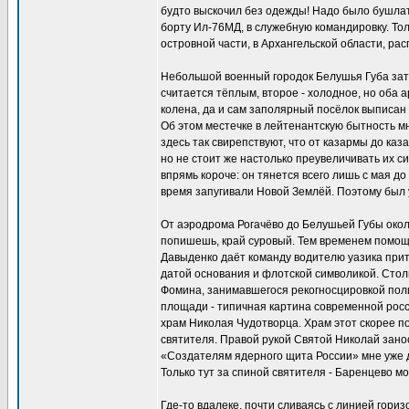
будто выскочил без одежды! Надо было бушлат 
борту Ил-76МД, в служебную командировку. Тол
островной части, в Архангельской области, р
Небольшой военный городок Белушья Губа зат
считается тёплым, второе - холодное, но оба 
колена, да и сам заполярный посёлок выписан в
Об этом местечке в лейтенантскую бытность м
здесь так свирепствуют, что от казармы до каз
но не стоит же настолько преувеличивать их сил
впрямь короче: он тянется всего лишь с мая до
время запугивали Новой Землёй. Поэтому был 
От аэродрома Рогачёво до Белушьей Губы окол
попишешь, край суровый. Тем временем помощн
Давыденко даёт команду водителю уазика прито
датой основания и флотской символикой. Столи
Фомина, занимавшегося рекогносцировкой поли
площади - типичная картина современной росс
храм Николая Чудотворца. Храм этот скорее п
святителя. Правой рукой Святой Николай занос
«Создателям ядерного щита России» мне уже д
Только тут за спиной святителя - Баренцево мор
Где-то вдалеке, почти сливаясь с линией гориз