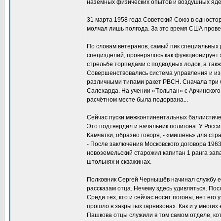
наземных физических опытов и воздушных яде
31 марта 1958 года Советский Союз в односто
молчал лишь полгода. За это время США прове
По словам ветеранов, самый пик специальных 
специзделий, проверялось как функционирует я
стрельбе торпедами с подводных лодок, а так
Совершенствовались система управления и из
различными типами ракет РВСН. Сначала три б
Салехарда. На учении «Тюльпан» с Арчинского 
расчётном месте была подорвана...
Сейчас пуски межконтинентальных баллистичес
Это подтвердил и начальник полигона. У Росс
Камчатки, образно говоря, - «мишень» для стра
- После заключения Московского договора 1963
новоземельский старожил капитан 1 ранга зап
штольнях и скважинах.
Полковник Сергей Чернышёв начинал службу е
рассказам отца. Нечему здесь удивляться. По
Среди тех, кто и сейчас носит погоны, нет его
прошло в закрытых гарнизонах. Как и у многи
Пашкова отцы служили в том самом отделе, кот