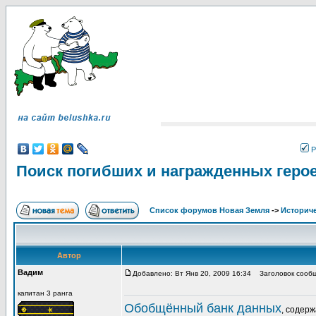
Р
Поиск погибших и награжденных геро
Список форумов Новая Земля
->
Историче
Автор
Вадим
Добавлено: Вт Янв 20, 2009 16:34
Заголовок сообще
капитан 3 ранга
Обобщённый банк данных
, содер