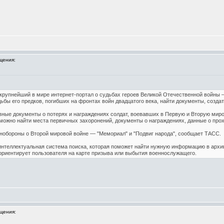
щения:
рупнейший в мире интернет-портал о судьбах героев Великой Отечественной войны –
бы его предков, погибших на фронтах войн двадцатого века, найти документы, созда
вные документы о потерях и награждениях солдат, воевавших в Первую и Вторую мир
ожно найти места первичных захоронений, документы о награждениях, данные о прох
нобороны о Второй мировой войне — "Мемориал" и "Подвиг народа", сообщает ТАСС.
интеллектуальная система поиска, которая поможет найти нужную информацию в архи
ориентирует пользователя на карте призыва или выбытия военнослужащего.
щения: