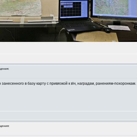
щения:
занесенного в базу карту с привязкой к в\ч, наградам, ранениям-похоронкам.
щения: