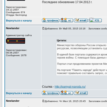
Последнее обновление 17.04.2012 г.
Зарегистрирован:
19.12.2007
Сообщения: 674
Откуда: Белгород
Вернуться к началу
Newlander
Добавлено: Вт Май 05, 2015 10:16
Заголовок сооб
Администратор сайта
Цитата:
Министерство обороны России открыло к
ресурсам, позволяющим установить судь
Зарегистрирован:
08.06.2007
В единой базе портала содержатся архи
Сообщения: 1678
героев войны. С помощью базы данных м
Портал стал продолжением проектов Ми
На портале "Память народа" действует 
поможет правильно составить запрос, с
Ссылка -
http://pamyat-naroda.ru/
Вернуться к началу
Newlander
Добавлено: Чт Июл 16, 2015 20:45
Заголовок сооб