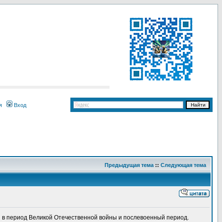
я
Вход
Предыдущая тема
::
Следующая тема
 в период Великой Отечественной войны и послевоенный период.