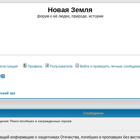
Новая Земля
форум о её людях, природе, истории
егистрация
Профиль
Пользователи
Войти и проверить личные сообщени
ев
ский зал
Сообщение
ния: Поиск погибших и награжденных героев
жащий информацию о защитниках Отечества, погибших и пропавших без вести