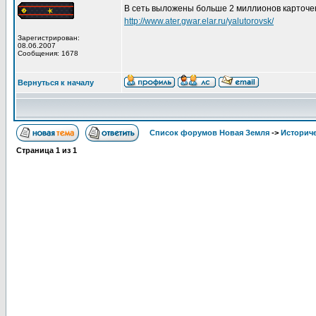
В сеть выложены больше 2 миллионов карточек 
http://www.ater.gwar.elar.ru/yalutorovsk/
Зарегистрирован:
08.06.2007
Сообщения: 1678
Вернуться к началу
Список форумов Новая Земля
->
Историче
Страница
1
из
1