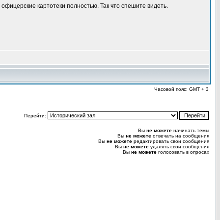
 офицерские картотеки полностью. Так что спешите видеть.
Часовой пояс: GMT + 3
Перейти:
Вы
не можете
начинать темы
Вы
не можете
отвечать на сообщения
Вы
не можете
редактировать свои сообщения
Вы
не можете
удалять свои сообщения
Вы
не можете
голосовать в опросах