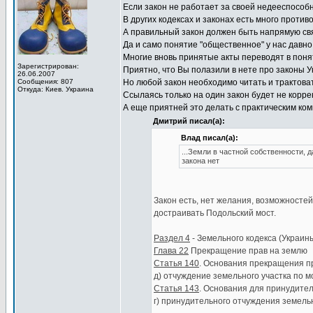
Если закон не работает за своей недееспособно
В других кодексах и законах есть много против
А правильный закон должен быть напрямую свя
Да и само понятие "общественное" у нас давно
Многие вновь принятые акты переводят в поня
Зарегистрирован:
Приятно, что Вы полазили в нете про законы У
26.06.2007
Сообщения: 807
Но любой закон необходимо читать и трактоват
Откуда: Киев. Украина
Ссылаясь только на один закон будет не корре
А еще приятней это делать с практическим ком
Дмитрий писал(а):
Влад писал(а):
...Земли в частной собственности, 
закона нет
Закон есть, нет желания, возможностей
достраивать Подольский мост.
Раздел 4
- Земельного кодекса (Украин
Глава 22
Прекращение прав на землю
Статья 140
. Основания прекращения п
д) отчуждение земельного участка по 
Статья 143
. Основания для принудите
г) принудительного отчуждения земель