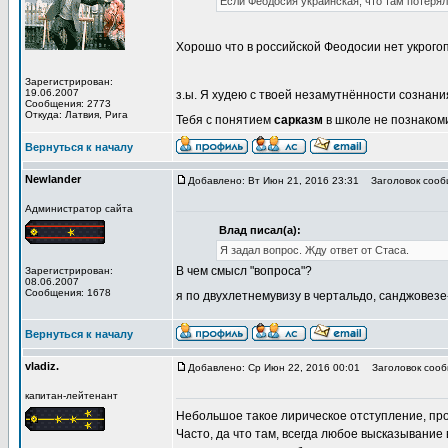
Если Феодосия украинская, что там потерял
Хорошо что в российской Феодосии нет укрог
Зарегистрирован:
19.06.2007
з.ы. Я худею с твоей незамутнённости сознани
Сообщения: 2773
Откуда: Латвия, Рига
Тебя с понятием
сарказм
в школе не познако
Вернуться к началу
Newlander
Добавлено: Вт Июн 21, 2016 23:31
Заголовок сооб
Администратор сайта
Влад писал(а):
Я задал вопрос. Жду ответ от Стаса.
В чем смысл "вопроса"?
Зарегистрирован:
08.06.2007
Сообщения: 1678
я по двухлетнемувизу в чертальдо, санджовезе
Вернуться к началу
vladiz.
Добавлено: Ср Июн 22, 2016 00:01
Заголовок сооб
капитан-лейтенант
Небольшое такое лирическое отступление, про
Часто, да что там, всегда любое высказывание