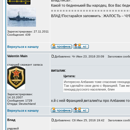
Влад писал :
Какой то бедненький Вы народец. Все Вас бедн
= = = = = = = = = = = = = = = = = = = = = = = = = = = 
ВЛАД !Постарайся запомнить : ЖАЛОСТЬ – Ч
Зарегистрирован: 27.11.2011
Сообщения: 439
Вернуться к началу
Valentin Main
Добавлено: Чт Июн 23, 2016 20:09
Заголовок сооб
старший сержант запаса
виталик
:
Цитата:
Интересно Албанию тоже спасение геноцида
Так сделайте свое дело с Францией. Там же
геноцид русского населения, блин
Зарегистрирован:
14.10.2007
х.й с ней Францией,виталик!ты про Албанию то
Сообщения: 1729
Откуда: Deutschland
Вернуться к началу
Влад
Добавлено: Сб Июн 25, 2016 19:42
Заголовок сооб
рядовой