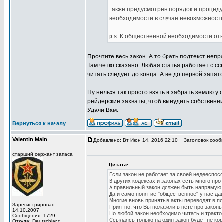
Также предусмотрен порядок и процед
необходимости в случае невозможности
p.s. К общественной необходимости от
Прочтите весь закон. А то брать подтекст непр
Там четко сказано. Любая статья работает с с
читать следует до конца. А не до первой запят
Ну нельзя так просто взять и забрать землю у
рейдерские захваты, чтоб вынудить собственник
Удачи Вам.
Вернуться к началу
Valentin Main
Добавлено: Вт Июн 14, 2016 22:10
Заголовок сооб
старший сержант запаса
Цитата:
Если закон не работает за своей недееспосо
В других кодексах и законах есть много про
А правильный закон должен быть напрямую 
Да и само понятие "общественное" у нас да
Многие вновь принятые акты переводят в по
Зарегистрирован:
Приятно, что Вы полазили в нете про закон
14.10.2007
Но любой закон необходимо читать и тракто
Сообщения: 1729
Ссылаясь только на один закон будет не ко
Откуда: Deutschland