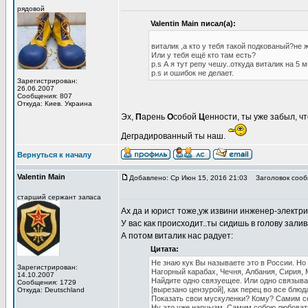
рядовой
Valentin Main писал(а):
виталик ,а кто у тебя такой подкованый?не 
Или у тебя ещё кто там есть?
p.s А я тут репу чешу..откуда виталик на 5
p.s и ошибок не делает.
Зарегистрирован:
26.06.2007
Сообщения: 807
Откуда: Киев. Украина
Эх,
П
арень
О
собой
Ц
енности, ты уже забыл, ч
Деградированный ты наш.
Вернуться к началу
Valentin Main
Добавлено: Ср Июн 15, 2016 21:03
Заголовок сооб
старший сержант запаса
Ах да и юрист тоже,уж извини инженер-электрик.
У вас как происходит..ты сидишь в голову зал
А потом виталик нас радует:
Цитата:
Не знаю кук Вы называете это в России. Но 
Зарегистрирован:
Нагорный карабах, Чечня, Албания, Сирия, 
14.10.2007
Найдите одно связуещее. Или одно связыв
Сообщения: 1729
[вырезано цензурой], как перец во все блюд
Откуда: Deutschland
Показать свои мускуленки? Кому? Самим с
Ну это уже нарцызм. Самим собою любовать