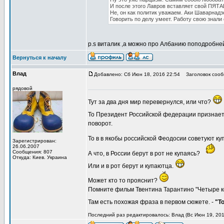
И после этого Лавров вставляет свой ПЯТА
Не, он как политик уважаем. Аки Шаварнадзе
Говорить по делу умеет. Работу свою знали о
p.s виталик ,а можно про Албанию поподробн
Вернуться к началу
Влад
Добавлено: Сб Июн 18, 2016 22:54
Заголовок сооб
рядовой
Тут за два дня мир перевернулся, или что?
То Президент Российской федерации признает 
поворот.
То в в якобы российской Феодосии советуют куп
Зарегистрирован:
26.06.2007
Сообщения: 807
А что, в России берут в рот не купаясь?
Откуда: Киев. Украина
Или и в рот берут и купаютца.
Может кто то прояснит?
Помните фильм Твентина Тарантино "Четыре 
Там есть похожая фраза в первом сюжете. -
"Т
Последний раз редактировалось: Влад (Вс Июн 19, 2016