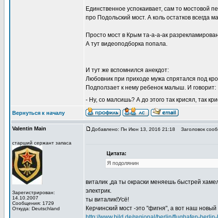
Единственное успокаивает, сам то мостовой пе
про Подольский мост. А коль остатков всегда м
Просто мост в Крым та-а-а-ак разрекламирован
А тут видеоподборка попала.
И тут же вспомнился анекдот:
Любовник при приходе мужа спрятался под кро
Подползает к нему ребенок малыш. И говорит:
- Ну, со малсишь? А до этого так крисял, так кр
Вернуться к началу
Valentin Main
Добавлено: Пн Июн 13, 2016 21:18
Заголовок сооб
старший сержант запаса
Цитата:
Я подолянин
виталик ,да ты окраски меняешь быстрей хамел
электрик.
Зарегистрирован:
14.10.2007
ты виталик!Усё!
Сообщения: 1729
Керчинский мост -это "фигня", а вот наш новый 
Откуда: Deutschland
http://www.bild.de/regional/berlin/flughafen-berl