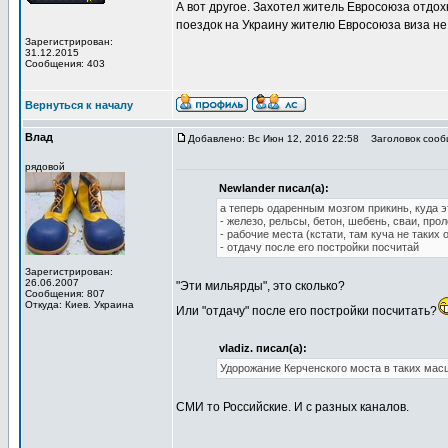
А вот другое. Захотел житель Евросоюза отдох
поездок на Украину жителю Евросоюза виза не н
Зарегистрирован:
31.12.2015
Сообщения: 403
Вернуться к началу
Влад
Добавлено: Вс Июн 12, 2016 22:58
Заголовок сооб
рядовой
Newlander писал(а):
а теперь одаренным мозгом прикинь, куда 
- железо, рельсы, бетон, шебень, сваи, про
- рабочие места (кстати, там куча не таких
- отдачу после его постройки посчитай
Зарегистрирован:
26.06.2007
"Эти мильярды", это сколько?
Сообщения: 807
Откуда: Киев. Украина
Или "отдачу" после его постройки посчитать?
vladiz. писал(а):
Удорожание Керченского моста в таких масшт
СМИ то Российские. И с разных каналов.