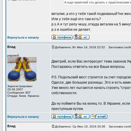
А еще приятней это делать с практическим
виталик ,а кто у тебя такой подкованый?не жен
Или у тебя ещё кто там есть?
p.s А я тут репу чешу..откуда виталик на 5 мин
p.s и ошибок не делает.
Вернуться к началу
Влад
Добавлено: Вт Июн 14, 2016 22:52
Заголовок сооб
рядовой
Дмитрий, если Вас интересует тема законов Ук
Постараюсь ответить на все Ваши вопросы.
P.S. Подольский мост строится за счет городско
Одессе, две большие разницы. Это и есть кам
Зарегистрирован:
Уже много лет пытаются начать строить "страт
26.06.2007
Сообщения: 807
собственности.
Откуда: Киев. Украина
Да ну поймите Вы на конец то. В Украине, есл
преступным путем.
Вернуться к началу
Влад
Добавлено: Ср Июн 15, 2016 20:36
Заголовок сооб