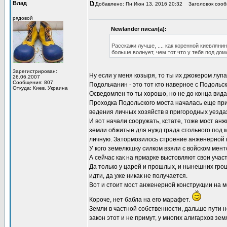
Влад
Добавлено: Пн Июн 13, 2016 20:32
Заголовок сооб
рядовой
Newlander писал(а):
Расскажи лучше, .... как коренной киевлян
больше волнует, чем тот что у тебя под до
Зарегистрирован:
Ну если у меня козыря, то ты их джокером луп
26.06.2007
Сообщения: 807
Подольчанин - это тот кто наверное с Подольс
Откуда: Киев. Украина
Осведомлен то ты хорошо, но не до конца вида
Проходка Подольского моста началась еще при
ведения личных хозяйств в пригородных уезда
И вот начали сооружать, кстате, тоже мост анж
земли обжитые для нужд града стольного под м
личную. Затормозилось строение анженерной 
У кого земелюшку силком взяли с войском мент
А сейчас как на ярмарке выстовляют свои учас
Да только у царей и прошлых, и нынешних грош
идти, да уже никак не получается.
Вот и стоит мост анженерной конструкции на ме
Короче, нет бабла на его марафет.
Земли в частной собственности, дальше пути н
закон этот и не примут, у многих алигархов зе