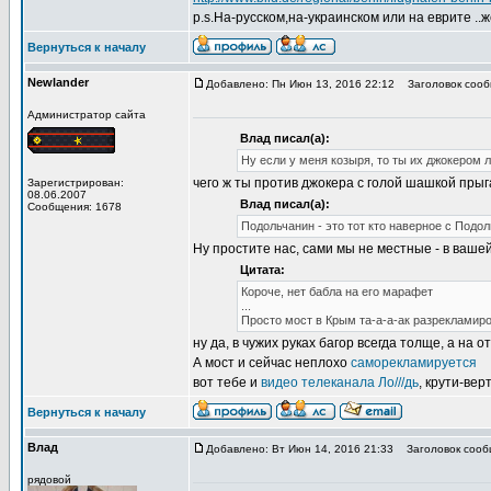
p.s.На-русском,на-украинском или на еврите .
Вернуться к началу
Newlander
Добавлено: Пн Июн 13, 2016 22:12
Заголовок сооб
Администратор сайта
Влад писал(а):
Ну если у меня козыря, то ты их джокером
чего ж ты против джокера с голой шашкой пры
Зарегистрирован:
08.06.2007
Влад писал(а):
Сообщения: 1678
Подольчанин - это тот кто наверное с Подол
Ну простите нас, сами мы не местные - в ваше
Цитата:
Короче, нет бабла на его марафет
...
Просто мост в Крым та-а-а-ак разрекламиро
ну да, в чужих руках багор всегда толще, а на
А мост и сейчас неплохо
саморекламируется
вот тебе и
видео телеканала Ло///дь
, крути-вер
Вернуться к началу
Влад
Добавлено: Вт Июн 14, 2016 21:33
Заголовок сооб
рядовой