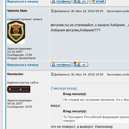
Вернуться к началу
Valentin Main
Добавлено: Вс Июн 19, 2016 00:25
Заголовок сооб
старший сержант запаса
виталик,ты не отвлекайся..с начало Албания..,
Албания виталик,Албания???
Зарегистрирован:
14.10.2007
Сообщения: 1729
Откуда: Deutschland
Вернуться к началу
Newlander
Добавлено: Вс Июн 19, 2016 20:56
Заголовок сооб
Администратор сайта
2 месяца назад
:
Влад писал(а):
Не следим мы за вашим презиком. Он у Вас
Зарегистрирован:
08.06.2007
вчера:
Сообщения: 1678
Влад писал(а):
То Президент Российской федерации призна
поворот.
это не поворот, а выворот. Наизнанку.