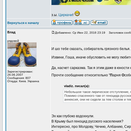
з.ы.
Циркачи
!
Вернуться к началу
Влад
Добавлено: Ср Июн 22, 2016 23:19
Заголовок сооб
рядовой
И шо тебе сказать, собиратель грязного белья
Извини, Гоша, иначе обусловить не могу любит
Да, насчет сарказма. Так я этим даже в юности
Зарегистрирован:
26.06.2007
Прочти сообщение относительно "
П
арня
О
соб
Сообщения: 807
Откуда: Киев. Украина
vladiz. писал(а):
Небольшое такое лирическое отступление, 
Помимо спасенного там от геноцида русског
аннексия, они не сидели за тем столом и те
Эх как глубоко вздохнули.
В Крыму был геноцид русского населения?
Интересно, про Молдову, Чечню, Албанию, Сир