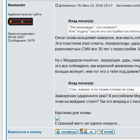
Newlander
Добавлено: Пн Июн 13, 2016 10:17
Заголовок сооб
Администратор сайта
Влад писал(а):
"Эти мильярды", это сколько?
Или "отдачу" после его постройки посчитат
Зарегистрирован:
08.06.2007
Оппа! снова козырями! наверное, всю масть со
Сообщения: 1678
Эта пластинка (про откаты, перерасходы, удо
рукопожатных СМИ все 30 лет с перестройки. 
Ну с Мордором понятно - коррупция, царь, тем
это все побеждено, как коренной киевлянин-по
больше волнует, чем тот что у тебя под домом
Влад писал(а):
Стас, извини, я по твоим стопам не хожу.
Завихрение одаренного ума? В российском Морд
этим на майдане стоял? Так что вперед и с пес
Картинка для хохмы
Странный матч, ни одного нокаута ...
Вернуться к началу