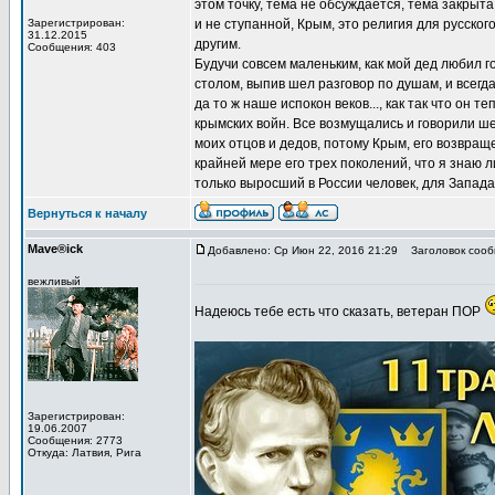
этом точку, тема не обсуждается, тема закрыта.
Зарегистрирован:
и не ступанной, Крым, это религия для русског
31.12.2015
другим.
Сообщения: 403
Будучи совсем маленьким, как мой дед любил го
столом, выпив шел разговор по душам, и всегда
да то ж наше испокон веков..., как так что он
крымских войн. Все возмущались и говорили ше
моих отцов и дедов, потому Крым, его возвращ
крайней мере его трех поколений, что я знаю 
только выросший в России человек, для Запада-
Вернуться к началу
Mave®ick
Добавлено: Ср Июн 22, 2016 21:29
Заголовок сооб
вежливый
Надеюсь тебе есть что сказать, ветеран ПОР
Зарегистрирован:
19.06.2007
Сообщения: 2773
Откуда: Латвия, Рига