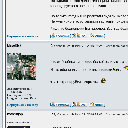
Так сделайте свое дело с Францией. Там же Ва
геноцид русского населения, блин.
Но только, когда наши родители сидели за сто
Не культурно это, устраивать застолье при дет
Какой то бедненький Вы народец. Все Вас бедн
Вернуться к началу
Mave®ick
Добавлено: Чт Июн 23, 2016 08:25
Заголовок сооб
вежливый
Что же "собирать грязное белье" если у вас э
И это официальная политика щеневмЭрлы
з.ы. Потренируйся в сарказме
Зарегистрирован:
19.06.2007
Сообщения: 2773
Откуда: Латвия, Рига
Вернуться к началу
комендор
Добавлено: Чт Июн 23, 2016 18:42
Заголовок сооб
капитан-лейтенант