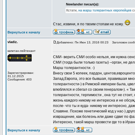
Newlander писал(а):
Кстати,
на марш толерантных европейцев
с
Стас, извини, я по твоим стопам не хожу.
Вернуться к началу
vladiz.
Добавлено: Пн Июн 13, 2016 00:23
Заголовок сооб
капитан-лейтенант
СМИ- верить СМИ особо нельзя, им нужна сенс
СМИ (тогда были только газеты) –орган, не д
Марш толерантности. -)
Зарегистрирован:
Внесу свои 5 копеек, пардон, центов,евроценто
31.12.2015
Запад,Европа, это все бывшая, правившая мно
Сообщения: 403
толерантности-) в Римской империи была, цвел
влюблялся и сбегал со своим генералом-). « Та
толерантности, терпимости , она тут не стоит, о
жизнь каждого никому не интересна и не обсуж
после- что ты и куда- никому не интересно, даж
Славяне. Похоже генетический код у нас-) друго
извращение, как болезнь или даже сдвиг по фа
Интересно, такой марш провести где то в Иране
Вернуться к началу