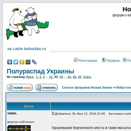
Но
форум о её
Регистрация
Профиль
По
Полураспад Украины
На страницу
Пред.
1
,
2
,
3
...
31
,
32
,
33
...
41
,
42
,
43
След.
Список форумов Новая Земля
->
Изба-го
Автор
vladiz.
Добавлено: Вс Июн 12, 2016 21:56
Заголовок сооб
капитан-лейтенант
Удорожание Керченского моста в таких масштаба