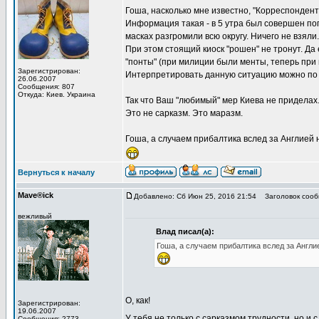
Гоша, насколько мне известно, "Корреспондент.
Информация такая - в 5 утра был совершен погр
масках разгромили всю округу. Ничего не взяли. 
При этом стоящий киоск "рошен" не тронут. Да
"понты" (при милиции были менты, теперь при 
Зарегистрирован:
Интерпретировать данную ситуацию можно по ра
26.06.2007
Сообщения: 807
Откуда: Киев. Украина
Так что Ваш "любимый" мер Киева не приделах
Это не сарказм. Это маразм.
Гоша, а случаем прибалтика вслед за Англией 
Вернуться к началу
Mave®ick
Добавлено: Сб Июн 25, 2016 21:54
Заголовок сооб
вежливый
Влад писал(а):
Гоша, а случаем прибалтика вслед за Англи
О, как!
Зарегистрирован:
19.06.2007
У тебя не только с сарказмом трудности, но и 
Сообщения: 2773