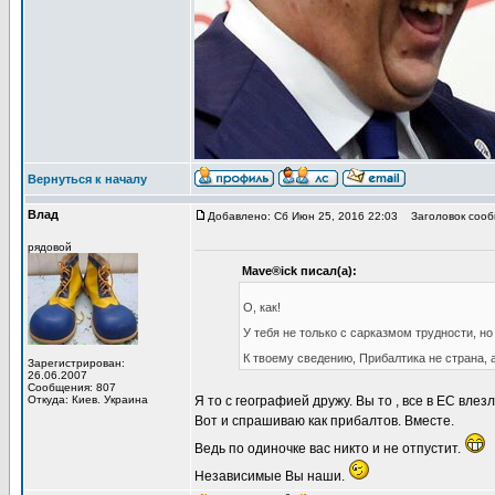
Вернуться к началу
Влад
Добавлено: Сб Июн 25, 2016 22:03
Заголовок сооб
рядовой
Mave®ick писал(а):
О, как!
У тебя не только с сарказмом трудности, но
К твоему сведению, Прибалтика не страна,
Зарегистрирован:
26.06.2007
Сообщения: 807
Откуда: Киев. Украина
Я то с географией дружу. Вы то , все в ЕС влез
Вот и спрашиваю как прибалтов. Вместе.
Ведь по одиночке вас никто и не отпустит.
Независимые Вы наши.