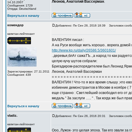
Леонов, Анатолий Вассерман
.
14.10.2007
Сообщения: 1729
Откуда: Deutschland
Вернуться к началу
комендор
Добавлено: Пн Сен 26, 2016 18:39
Заголовок сооб
капитан-лейтенант
ВАЛЕНТИН писал :
А на Руси вообще жить хорошо.. ворюга домой 
http://www.kp.ru/daily/26586.5/3601601/
..деревья,блАт сажаТЪ..,а народ то как радуется
целую кучу шутов собрали:
Бригадиром-распорядителем был Леонид Ярмоль
Леонов, Анатолий Вассерман
Зарегистрирован: 27.11.2011
Сообщения: 439
= = = = = = = = = = = = = = = = = = = = = = = = = = = 
ВАЛЕНТИН ! Что-то я все время слышу ,что ево
избиение демонстрантов в Москве в ноябре ( 7 
еще странно : Светлейший освободил его от д
медаль “ За заслуги ….. “ . Так когда же был п
Вернуться к началу
vladiz.
Добавлено: Пн Сен 26, 2016 20:31
Заголовок сооб
капитан-лейтенант
Ооо, Лужок- это целая эпоха. Так его звали за