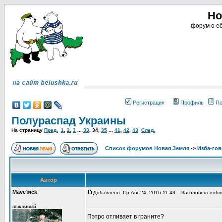
Но
форум о её
Регистрация
Профиль
По
Полураспад Украины
На страницу
Пред.
1
,
2
,
3
...
33
,
34
,
35
...
41
,
42
,
43
След.
Список форумов Новая Земля
->
Изба-го
Автор
Mave®ick
Добавлено: Ср Авг 24, 2016 11:43
Заголовок сообщ
вежливый
Пэтро отливает в граните?