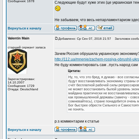
Сообщения: 1678
Следующие будут хуже этих (це украинская те
Не забываем, что весь непарламентаризм зде
Вернуться к началу
Valentin Main
Добавлено: Ср Сен 07, 2016 21:57
Заголовок сооб
старший сержант запаса
Зачем Россия обрушила украинскую экономику
http://112.ua/mnenie/zachem-rossiya-obrushil-
Не буду комментировать сам ..пусть народ сам .
Цитата:
Ну, то, что это бред, я думаю - все соглас
Зарегистрирован:
будут восстанавливать экономику страны оч
14.10.2007
счёт бесплатной рабочей силы репрессирова
Сообщения: 1729
не может восстановить былой уровень эконом
Откуда: Deutschland
майдана практически не восстанавливалась,
как промышленной державы (замечу - совсем
сомневайтесь), стране понадобится очень м
Бог быстрее обрести Сильного и Самостояте
не понять.
p.s комментарии к статье
Вернуться к началу