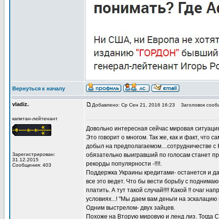
Вернуться к началу
vladiz.
Добавлено: Ср Сен 21, 2016 16:23
Заголовок сооб
капитан-лейтенант
Довольно интересная сейчас мировая ситуаци
Это говорит о многом. Так же, как и факт, что 
добыл на предполагаемом....сотрудничестве с 
Зарегистрирован:
обязательно выигравший по голосам станет пре
31.12.2015
рекорды популярности -!!!!.
Сообщения: 403
Поддержка Украины кредитами- останется и да
все это ведет. Что бы вести борьбу с поднима
платить. А тут такой случай!!!! Какой !! очаг 
условиях...! "Мы даем вам деньги на эскалаци
Одним выстрелом- двух зайцев.
Похоже на Вторую мировую и ленд лиз. Тогда С