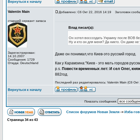
Вернуться к началу
Valentin Main
Добавлено: Сб Окт 22, 2016 14:19
Заголовок сообщ
старший сержант запаса
Влад писал(а):
Он хотел воссоздать Украину после ВОВ бе
Ну и кто он для меня? Да никто. Он даже не
Зарегистрирован:
Даже он понимал,что Киев-это русский город.
14.10.2007
Сообщения: 1729
Как у Кaрамзина:"Киев - это мать городов русск
Откуда: Deutschland
p.s.
Повести временных лет: И сел Олег, княжа
882год.
Последний раз редактировалось: Valentin Main (Сб Окт 
Вернуться к началу
Показать сообщения:
Список форумов Новая Земля
->
Изба-го
Страница
34
из
43