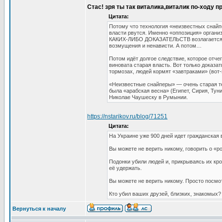
Стас! зря ты так виталика,виталик по-ходу п
Цитата:
Потому что технология «неизвестных снайпер
власти рвутся. Именно «оппозиция» органи
КАКИХ-ЛИБО ДОКАЗАТЕЛЬСТВ возлагается на
возмущения и ненависти. А потом…
Потом идёт долгое следствие, которое отч
виновата старая власть. Вот только доказа
тормозах, людей кормят «завтраками» (вот-
«Неизвестные снайперы» — очень старая те
была «арабская весна» (Египет, Сирия, Тун
Николае Чаушеску в Румынии.
https://nstarikov.ru/blog/71251
Цитата:
На Украине уже 900 дней идет гражданская 
Вы можете не верить никому, говорить о «ро
Подонки убили людей и, прикрываясь их кр
её удержать.
Вы можете не верить никому. Просто посмо
Кто убил ваших друзей, близких, знакомых?
Вернуться к началу