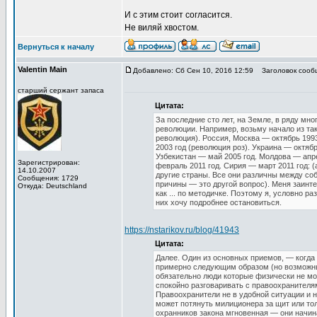
И с этим стоит согласится.
Не виляй хвостом.
Вернуться к началу
Valentin Main
Добавлено: Сб Сен 10, 2016 12:59
Заголовок сооб
старший сержант запаса
Цитата:
За последние сто лет, на Земле, в ряду мн
революции. Например, возьму начало из так
революция). Россия, Москва — октябрь 199
2003 год (революция роз). Украина — октяб
Узбекистан — май 2005 год. Молдова — апре
Зарегистрирован:
февраль 2011 год. Сирия — март 2011 год: 
14.10.2007
другие страны. Все они различны между соб
Сообщения: 1729
причины — это другой вопрос). Меня заинт
Откуда: Deutschland
как ... по методичке. Поэтому я, условно р
них хочу подробнее остановиться.
https://nstarikov.ru/blog/41943
Цитата:
Далее. Один из основных приемов, — когда
примерно следующим образом (но возможны 
обязательно люди которые физически не мог
спокойно разговаривать с правоохранителя
Правоохранители не в удобной ситуации и н
может потянуть милиционера за щит или тол
охранников закона мгновенная — они начина