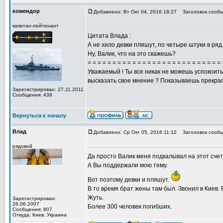
комендор
Добавлено: Вт Окт 04, 2016 18:27
Заголовок сообщ
капитан-лейтенант
Цитата Влада :
А не хило девки пляшут, по четыре штуки в ряд
Ну, Валик, что на это скажешь?
= = = = = = = = = = = = = = = = = = = = = = = = = = = 
Уважаемый ! Ты все никак не можешь успокоит
высказать свое мнение ? Показываешь прекрас
Зарегистрирован: 27.11.2011
Сообщения: 439
Вернуться к началу
Влад
Добавлено: Ср Окт 05, 2016 11:12
Заголовок сообщ
рядовой
Да просто Валик меня подкалывал на этот счет
А Вы поддержали мою тему.
Вот поэтому девки и пляшут.
В то время брат жены там был. Звонил в Киев.
Жуть.
Зарегистрирован:
26.06.2007
Более 300 человек погибших.
Сообщения: 807
Откуда: Киев. Украина