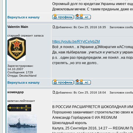
Огромный долг по кредитам Украины имеет еще
Домокловым мечем. С таким приданым, даже если
Вернуться к началу
Valentin Main
Добавлено: Вс Сен 25, 2016 16:35
Заголовок сооб
старший сержант запаса
https://youtu.be/RYylCeIybZM
Всё ,я понял... в Украине дЭМократия нАСтоящ
Да, нам лЫбиралам ..учиться и учиться у укра
p.s. ..один раз предупредили..не понял ..на по
стрелять..,но это не долго..
Зарегистрирован:
14.10.2007
Сообщения: 1729
Откуда: Deutschland
Вернуться к началу
комендор
Добавлено: Вс Сен 25, 2016 18:04
Заголовок сооб
капитан-лейтенант
В РОССИИ РАСШИРЯЕТСЯ ШОКОЛАДНАЯ ИМ
Порошенко заканчивает строительство своих к
Александр Горбаруков © ИА REGNUM
Шоколадный король
Калуга, 25 Сентября 2016, 14:27 — REGNUM П