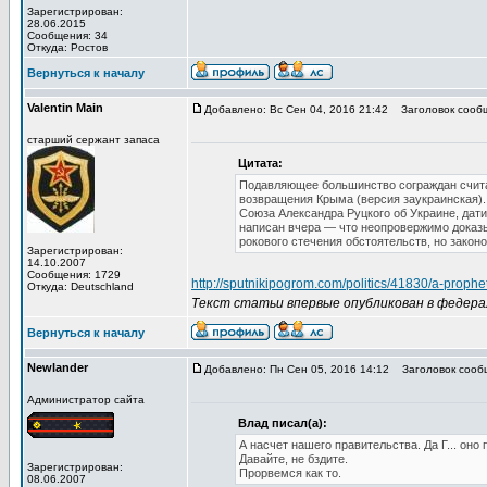
Зарегистрирован:
28.06.2015
Сообщения: 34
Откуда: Ростов
Вернуться к началу
Valentin Main
Добавлено: Вс Сен 04, 2016 21:42
Заголовок сооб
старший сержант запаса
Цитата:
Подавляющее большинство сограждан считает
возвращения Крыма (версия заукраинская)
Союза Александра Руцкого об Украине, датир
написан вчера — что неопровержимо доказыв
рокового стечения обстоятельств, но зако
Зарегистрирован:
14.10.2007
Сообщения: 1729
http://sputnikipogrom.com/politics/41830/a-prop
Откуда: Deutschland
Текст статьи впервые опубликован в федерал
Вернуться к началу
Newlander
Добавлено: Пн Сен 05, 2016 14:12
Заголовок сооб
Администратор сайта
Влад писал(а):
А насчет нашего правительства. Да Г... оно 
Давайте, не бздите.
Зарегистрирован:
Прорвемся как то.
08.06.2007