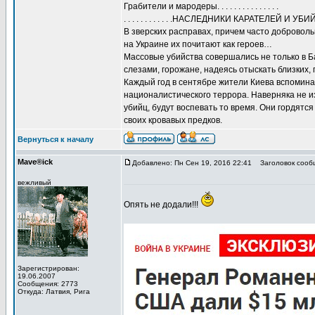
Грабители и мародеры. . . . . . . . . . . . . . .
. . . . . . . . . . . .НАСЛЕДНИКИ КАРАТЕЛЕЙ И УБИ
В зверских расправах, причем часто доброволь
на Украине их почитают как героев…
Массовые убийства совершались не только в Ба
слезами, горожане, надеясь отыскать близких,
Каждый год в сентябре жители Киева вспомин
националистического террора. Наверняка не и
убийц, будут воспевать то время. Они гордятс
своих кровавых предков.
Вернуться к началу
Mave®ick
Добавлено: Пн Сен 19, 2016 22:41
Заголовок сооб
вежливый
Опять не додали!!!
Зарегистрирован:
19.06.2007
Сообщения: 2773
Откуда: Латвия, Рига