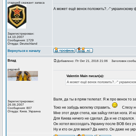
старший сержант запаса
А может ещё венок положить?..-" украинскому ф
Зарегистрирован:
14.10.2007
Сообщения: 1729
Откуда: Deutschland
Вернуться к началу
Влад
Добавлено: Пт Окт 21, 2016 21:06
Заголовок сообщ
рядовой
Valentin Main писал(а):
А может ещё венок положить?..-" украинском
Валя, да ты в прям телепат. Я ж про венок то з
Зарегистрирован:
26.06.2007
Токо не забудь могилку справить.
Слезу н
Сообщения: 807
Откуда: Киев. Украина
Мне этот дядя степа, как зайцу пятая нога. И н
Для Киева ничего не сделал. Да и не старался.
Он хотел воссоздать Украину после ВОВ без уч
Ну и кто он для меня? Да никто. Он даже не ук