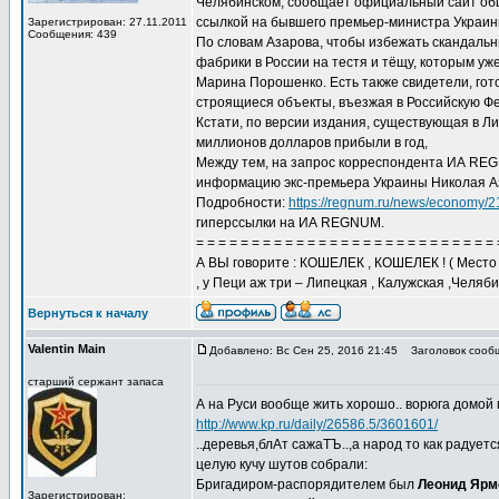
Челябинском, сообщает официальный сайт общ
ссылкой на бывшего премьер-министра Украин
Зарегистрирован: 27.11.2011
Сообщения: 439
По словам Азарова, чтобы избежать скандаль
фабрики в России на тестя и тёщу, которым уж
Марина Порошенко. Есть также свидетели, гот
строящиеся объекты, въезжая в Российскую Фе
Кстати, по версии издания, существующая в Л
миллионов долларов прибыли в год,
Между тем, на запрос корреспондента ИА REG
информацию экс-премьера Украины Николая Аз
Подробности:
https://regnum.ru/news/economy/
гиперссылки на ИА REGNUM.
= = = = = = = = = = = = = = = = = = = = = = = = = = = 
А ВЫ говорите : КОШЕЛЕК , КОШЕЛЕК ! ( Место 
, у Пеци аж три – Липецкая , Калужская ,Челяб
Вернуться к началу
Valentin Main
Добавлено: Вс Сен 25, 2016 21:45
Заголовок сооб
старший сержант запаса
А на Руси вообще жить хорошо.. ворюга домой 
http://www.kp.ru/daily/26586.5/3601601/
..деревья,блАт сажаТЪ..,а народ то как радуется
целую кучу шутов собрали:
Бригадиром-распорядителем был
Леонид Ярм
Зарегистрирован: