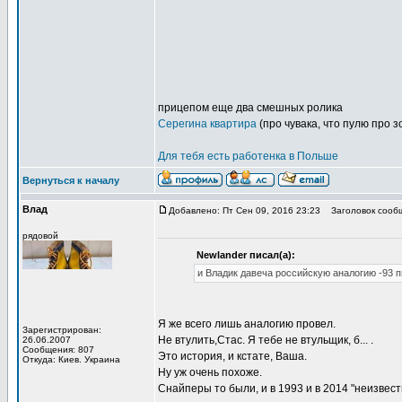
прицепом еще два смешных ролика
Серегина квартира
(про чувака, что пулю про з
Для тебя есть работенка в Польше
Вернуться к началу
Влад
Добавлено: Пт Сен 09, 2016 23:23
Заголовок сооб
рядовой
Newlander писал(а):
и Владик давеча российскую аналогию -93 п
Я же всего лишь аналогию провел.
Зарегистрирован:
Не втулить,Стас. Я тебе не втульщик, б... .
26.06.2007
Сообщения: 807
Это история, и кстате, Ваша.
Откуда: Киев. Украина
Ну уж очень похоже.
Снайперы то были, и в 1993 и в 2014 "неизвест