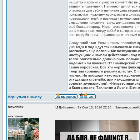
на щитах и громко с ужасом кричат«Что вы
защитить «девушек». Начинают цепляться 
опасность для себя и начинают действоват
появляются «нужные» журналисты и фиксиру
правоохранителей, и возникает нужная карт
умышленно применяет силу, для разгона ми
ещё больше народу. Надо также понимать, ч
организованных между собой и которые зна
противодействовать правоохранительным ор
Следующий этап. Если, и таким способом пр
уже тогда
в ход идут так называемые «не
разгневать ещё более и так возмущенны
инструкциях и начали действовать под в
толпе обязательно должна быть больше,
водомет или пулемет. От снайперской 
самая воровская. Все эти жертвы фикси
«жертвы кровавого режима власти». О пр
числах. На площади некоторые журналис
откуда шла стрельба, или находились р
совести журналистов). «Неизвестные сн
и Кыргызстане, Таиланде и Иране, Египте
Вернуться к началу
Mave®ick
Добавлено: Вт Сен 13, 2016 22:30
Заголовок сооб
вежливый