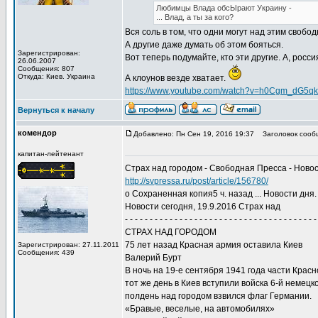
Любимцы Влада обсЫрают Украину -
... Влад, а ты за кого?
Вся соль в том, что одни могут над этим свобо
А другие даже думать об этом бояться.
Зарегистрирован:
Вот теперь подумайте, кто эти другие. А, росс
26.06.2007
Сообщения: 807
Откуда: Киев. Украина
А клоунов везде хватает.
https://www.youtube.com/watch?v=h0Cgm_dG5qk
Вернуться к началу
комендор
Добавлено: Пн Сен 19, 2016 19:37
Заголовок сооб
капитан-лейтенант
Страх над городом - Свободная Пресса - Новости
http://svpressa.ru/post/article/156780/
o Сохраненная копия5 ч. назад ... Новости дня
Новости сегодня, 19.9.2016 Страх над
- - - - - - - - - - - - - - - - - - - - - - - - - - - - - - - - - - - - - - -
СТРАХ НАД ГОРОДОМ
75 лет назад Красная армия оставила Киев
Зарегистрирован: 27.11.2011
Сообщения: 439
Валерий Бурт
В ночь на 19-е сентября 1941 года части Крас
тот же день в Киев вступили войска 6-й неме
полдень над городом взвился флаг Германии.
«Бравые, веселые, на автомобилях»