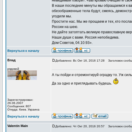
невидимый говорит: «Вы кровью очищаете свою 
В наши последние минуты мы обращаемся к вам
обезображенные тела будут, смеясь, демонстри
угодили мы.
Простите нас. Мы же прощаем и тех, кто посла
России на шею.
Не дайте затоптать великую православную веру
Наши души с вами. Россия непобедима.
Дом Советов, 04.10.93».
Вернуться к началу
Влад
Добавлено: Вс Окт 16, 2016 17:28
Заголовок сообщ
рядовой
А ты пойди и отремонтируй оградку то. Уж сил
Да за одно и приглядывать будешь.
Зарегистрирован:
26.06.2007
Сообщения: 807
Откуда: Киев. Украина
Вернуться к началу
Valentin Main
Добавлено: Чт Окт 20, 2016 20:57
Заголовок сообщ