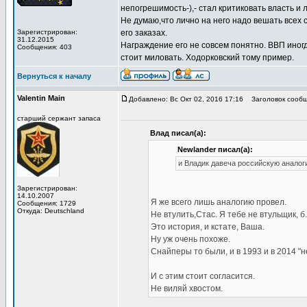
непогрешимость-),- стал критиковать власть и л
Не думаю,что лично на него надо вешать всех с
Зарегистрирован:
его заказах.
31.12.2015
Награждение его не совсем понятно. ВВП иногда
Сообщения: 403
стоит миловать. Ходорковский тому пример.
Вернуться к началу
Valentin Main
Добавлено: Вс Окт 02, 2016 17:16
Заголовок сообщ
старший сержант запаса
Влад писал(а):
Newlander писал(а):
и Владик давеча российскую аналог
Зарегистрирован:
14.10.2007
Я же всего лишь аналогию провел.
Сообщения: 1729
Откуда: Deutschland
Не втулить,Стас. Я тебе не втульщик, б..
Это история, и кстате, Ваша.
Ну уж очень похоже.
Снайперы то были, и в 1993 и в 2014 "
И с этим стоит согласится.
Не виляй хвостом.