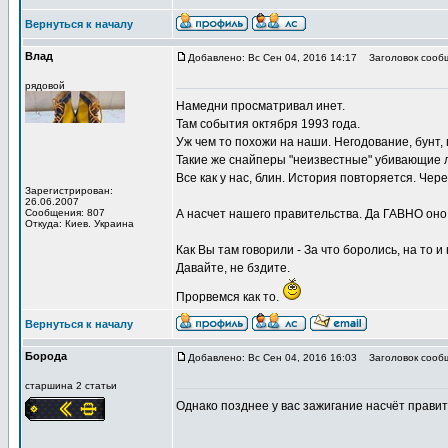
Вернуться к началу
Влад
Добавлено: Вс Сен 04, 2016 14:17
Заголовок сооб
рядовой
Намедни просматривал инет.
Там события октября 1993 года.
Уж чем то похожи на наши. Негодование, бунт,
Такие же снайперы "неизвестные" убивающие лю
Все как у нас, блин. История повторяется. Чере
Зарегистрирован:
26.06.2007
Сообщения: 807
А насчет нашего правительства. Да ГАВНО оно 
Откуда: Киев. Украина
Как Вы там говорили - За что боролись, на то и
Давайте, не бздите.
Прорвемся как то.
Вернуться к началу
Борода
Добавлено: Вс Сен 04, 2016 16:03
Заголовок сооб
старшина 2 статьи
Однако позднее у вас зажигание насчёт правите