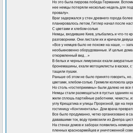
Но это была пиррова победа Германии. Вспоми
нее немцы потеряли несколько недель для подг
провалу».
Враг задержался у стен древнего города более
планировалось летом, Гитлер начал после наст
С цветами и хлебом-солью
Немцы, входившие Киев, улыбались и что-то к
разговорники. Они листали их и кричали девуш
«Все у немцев было не похоже на наше, — зап
необыкновенно оборудованные. И целые дома 
откормленный вид…»
В белых и черных лимузинах ехали аккуратные
бронемашины, ехали мотоциклисты в касках, 
тащили пушки.
Раньше об этом не было принято говорить, но
цветами, хлебом-солью. Гремели колокола цер
Но столь «гостеприимны» были далеко не все
Немцы стали размещаться в пустых зданиях на
жили сплошь партийные работники, чекисты, и
углу Крещатика и улицы Прорезной, где на пе
гостиницу «Континенталь». Дом врача преврат
Все было продуманно, четко организовано в с
дававшими ток, воду привозили из Днепра цис
На стенах домов и заборах появились немецк
пленных красноармейцев и уничтоженной сове