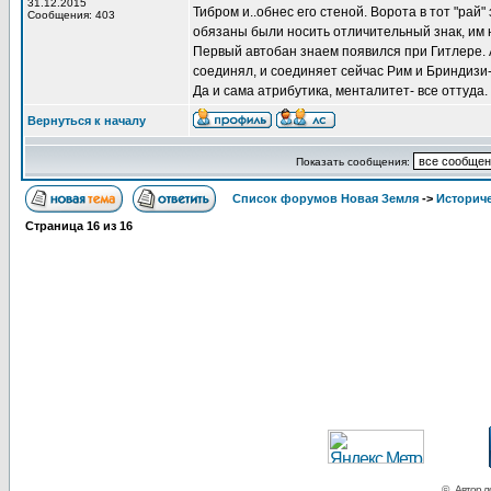
31.12.2015
Тибром и..обнес его стеной. Ворота в тот "рай
Сообщения: 403
обязаны были носить отличительный знак, им не
Первый автобан знаем появился при Гитлере. А
соединял, и соединяет сейчас Рим и Бриндизи- 
Да и сама атрибутика, менталитет- все оттуда.
Вернуться к началу
Показать сообщения:
Список форумов Новая Земля
->
Историче
Страница
16
из
16
© Автор ло