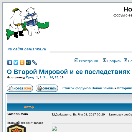
Но
форум о её
Регистрация
Профиль
По
О Второй Мировой и ее последствиях
На страницу
Пред.
1
,
2
,
3
...
14
,
15
,
16
Список форумов Новая Земля
->
Историче
Автор
Valentin Main
Добавлено: Вс Янв 08, 2017 00:29
Заголовок сообщ
старший сержант запаса