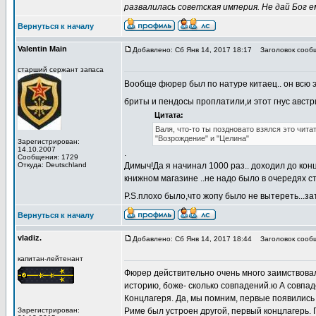
развалилась советская империя. Не дай Бог 
Вернуться к началу
Valentin Main
Добавлено: Сб Янв 14, 2017 18:17
Заголовок сооб
старший сержант запаса
Вообще фюрер был по натуре китаец.. он всю э
бриты и пендосы проплатили,и этот гнус австри
Цитата:
Валя, что-то ты поздновато взялся это чита
"Возрождение" и "Целина"
Зарегистрирован:
14.10.2007
.
Сообщения: 1729
Откуда: Deutschland
Димыч!Да я начинал 1000 раз.. доходил до конц
книжном магазине ..не надо было в очередях с
P.S.плохо было,что жопу было не вытереть...за
Вернуться к началу
vladiz.
Добавлено: Сб Янв 14, 2017 18:44
Заголовок сооб
капитан-лейтенант
Фюрер действительно очень много заимствовал 
историю, боже- сколько совпадений.ю А совпа
Концлагеря. Да, мы помним, первые появились у
Зарегистрирован:
Риме был устроен другой, первый концлагерь. 