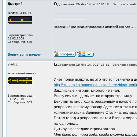
Дмитрий
Добавлено: Сб Янв 14, 2017 04:38
Заголовок сооб
капитан 3 ранга
-------------------------
Последний раз редактировалось: Дмитрий (Пн Апр 17, 2
Зарегистрирован:
01.02.2009
Сообщения: 520
Вернуться к началу
vladiz.
Добавлено: Сб Янв 14, 2017 16:31
Заголовок сооб
капитан-лейтенант
Инет полон всякого, но это что то потянуло и д
http://militera.lib.ru/memo/russian/berezhkov_vm/
Закулисные интриги, многого не знал.
Зарегистрирован:
Внизу ссылки - дальше- на вторую страничку.
31.12.2015
Действительно людям, рожденным в начале про
Сообщения: 403
репрессии по этому поводу. Здесь же в стать
коллективизации. Заявление Сталина. Большая 
Потом голод и репрессии, потом Вторая мирова
голод..голод...
Цитирую последние строки автора-
Мне было полтора года, когда рухнула царск