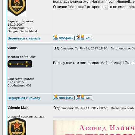
попалась книжка :Holt Hartmann vom Himmel!.. 
О жизни "Малыша",которого никто не смог пост
Зарегистрирован:
14.10.2007
Сообщения: 1729
Откуда: Deutschland
Вернуться к началу
vladiz.
Добавлено: Ср Янв 11, 2017 18:10
Заголовок сообщ
капитан-лейтенант
Валь, у вас там пик продаж Майн Кампф ! Ты е
Зарегистрирован:
31.12.2015
Сообщения: 403
Вернуться к началу
Valentin Main
Добавлено: Сб Янв 14, 2017 00:56
Заголовок сооб
старший сержант запаса