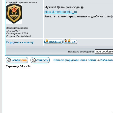
старший сержант запаса
Мужики! Давай уже сюда 😁
https://t.me/belushka_ru
Канал в телеге параллельная и удобная плат
Зарегистрирован:
14.10.2007
Сообщения: 1729
Откуда: Deutschland
Вернуться к началу
Показать сообщения:
Список форумов Новая Земля
->
Изба-го
Страница
34
из
34