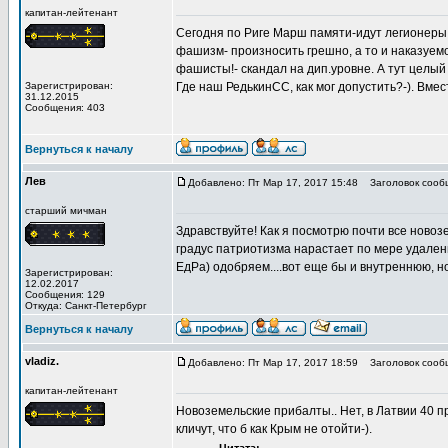
капитан-лейтенант
Сегодня по Риге Марш памяти-идут легионеры в
фашизм- произносить грешно, а то и наказуем
фашисты!- скандал на дип.уровне. А тут целый м
Зарегистрирован:
Где наш РедькинСС, как мог допустить?-). Вмес
31.12.2015
Сообщения: 403
Вернуться к началу
Лев
Добавлено: Пт Мар 17, 2017 15:48
Заголовок сооб
старший мичман
Здравствуйте! Как я посмотрю почти все нов
градус патриотизма нарастает по мере удален
ЕдРа) одобряем....вот еще бы и внутреннюю, но
Зарегистрирован:
12.02.2017
Сообщения: 129
Откуда: Санкт-Петербург
Вернуться к началу
vladiz.
Добавлено: Пт Мар 17, 2017 18:59
Заголовок сооб
капитан-лейтенант
Новоземельские прибалты.. Нет, в Латвии 40 п
кличут, что б как Крым не отойти-).