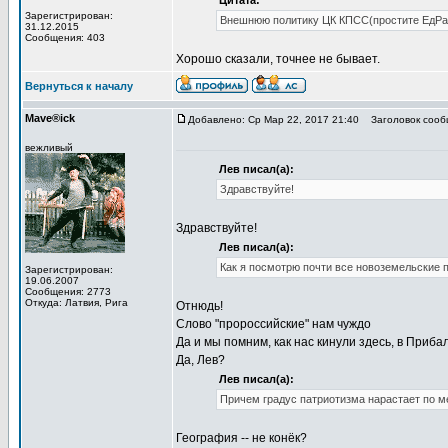
Цитата:
Зарегистрирован:
Внешнюю политику ЦК КПСС(простите ЕдРа) 
31.12.2015
Сообщения: 403
Хорошо сказали, точнее не бывает.
Вернуться к началу
Mave®ick
Добавлено: Ср Мар 22, 2017 21:40
Заголовок сооб
вежливый
Лев писал(а):
Здравствуйте!
Здравствуйте!
Лев писал(а):
Как я посмотрю почти все новоземельские 
Зарегистрирован:
19.06.2007
Сообщения: 2773
Откуда: Латвия, Рига
Отнюдь!
Слово "пророссийские" нам чуждо
Да и мы помним, как нас кинули здесь, в Прибал
Да, Лев?
Лев писал(а):
Причем градус патриотизма нарастает по ме
География -- не конёк?