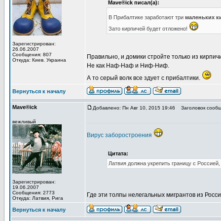
Mave®ick писал(а):
В Прибалтике заработают три
маленьких к
Зато кирпичей будет отложено!
Зарегистрирован:
26.06.2007
Сообщения: 807
Правильно, и домики стройте только из кирпичи
Откуда: Киев. Украина
Не как Наф-Наф и Ниф-Ниф.
А то серый волк все здует с прибалтики.
Вернуться к началу
Mave®ick
Добавлено: Пн Авг 10, 2015 19:46
Заголовок сообщ
вежливый
Вирус заборостроения
Цитата:
Латвия должна укрепить границу с Россией
Зарегистрирован:
19.06.2007
Сообщения: 2773
Где эти толпы нелегальных мигрантов из Росс
Откуда: Латвия, Рига
Вернуться к началу