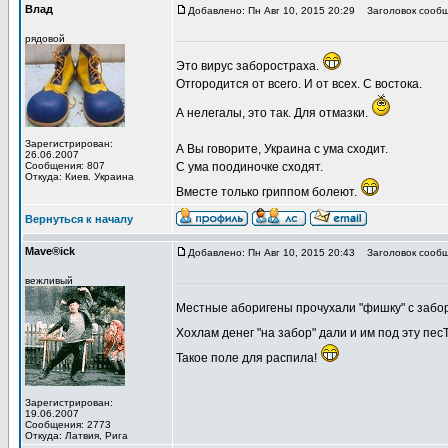
Влад
Добавлено: Пн Авг 10, 2015 20:29
Заголовок сообщ
рядовой
Это вирус заборостраха.
Отгородится от всего. И от всех. С востока.
А нелегалы, это так. Для отмазки.
Зарегистрирован:
А Вы говорите, Украина с ума сходит.
26.06.2007
Сообщения: 807
С ума поодиночке сходят.
Откуда: Киев. Украина
Вместе только гриппом болеют.
Вернуться к началу
Mave®ick
Добавлено: Пн Авг 10, 2015 20:43
Заголовок сообщ
вежливый
Местные аборигены прочухали "фишку" с заб
Хохлам денег "на забор" дали и им под эту пе
Такое поле для распила!
Зарегистрирован:
19.06.2007
Сообщения: 2773
Откуда: Латвия, Рига