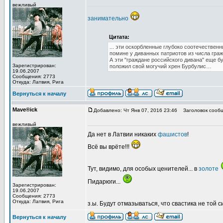
вежливый
занимательно
Цитата:
... эти оскорбленные глубоко соотечествен
помине у диванных патриотов из числа гра
А эти "граждане российского дивана" еще 
Зарегистрирован:
положил свой могучий хрен Бурбулис…
19.06.2007
Сообщения: 2773
Откуда: Латвия, Рига
Вернуться к началу
Mave®ick
Добавлено: Чт Янв 07, 2016 23:46
Заголовок сообщ
вежливый
Да нет в Латвии никаких
фашистов
!
Всё вы врёте!!!
Тут, видимо, для особых ценителей... в
золоте
Пидарюги...
Зарегистрирован:
19.06.2007
Сообщения: 2773
Откуда: Латвия, Рига
з.ы. Будут отмазываться, что свастика не той с
Вернуться к началу