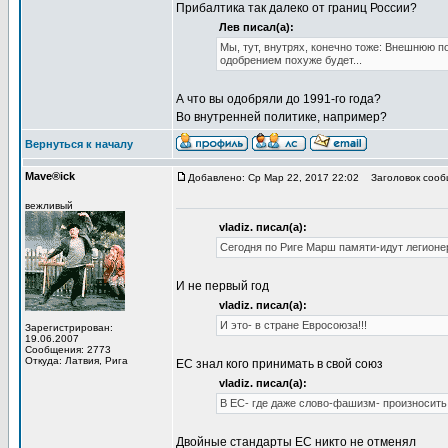
Прибалтика так далеко от границ России?
Лев писал(а):
Мы, тут, внутрях, конечно тоже: Внешнюю п
одобрением похуже будет...
А что вы одобряли до 1991-го года?
Во внутренней политике, например?
Вернуться к началу
Mave®ick
Добавлено: Ср Мар 22, 2017 22:02
Заголовок сооб
вежливый
vladiz. писал(а):
Сегодня по Риге Марш памяти-идут легион
И не первый год
vladiz. писал(а):
И это- в стране Евросоюза!!!
Зарегистрирован:
19.06.2007
Сообщения: 2773
Откуда: Латвия, Рига
ЕС знал кого принимать в свой союз
vladiz. писал(а):
В ЕС- где даже слово-фашизм- произносить 
Двойные стандарты ЕС никто не отменял