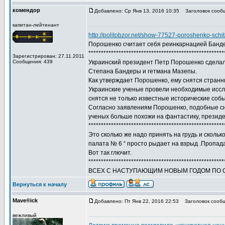
комендор
Добавлено: Ср Янв 13, 2016 10:35
Заголовок сооб
капитан-лейтенант
http://politobzor.net/show-77527-poroshenko-schi
Порошенко считает себя реинкарнацией Банд
******************************************************
Зарегистрирован: 27.11.2011
Сообщения: 439
Украинский президент Петр Порошенко сделал 
Степана Бандеры и гетмана Мазепы.
Как утверждает Порошенко, ему снятся странн
Украинские ученые провели необходимые иссле
снятся не только известные исторические соб
Согласно заявлениям Порошенко, подобные сны
ученых больше похожи на фантастику, президе
******************************************************
Это сколько же надо принять на грудь и сколь
палата № 6 “ просто рыдает на взрыд .Пропад
Вот так глючит.
******************************************************
ВСЕХ С НАСТУПАЮЩИМ НОВЫМ ГОДОМ ПО С
Вернуться к началу
Mave®ick
Добавлено: Пт Янв 22, 2016 22:53
Заголовок сообщ
вежливый