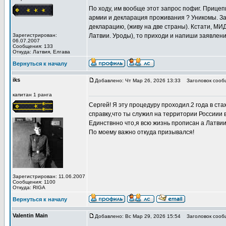
По ходу, им вообще этот запрос пофиг. Прицепи
армии и декларация проживания ? Уникомы. Запр
декларацию, (живу на две страны). Кстати, МИ
Зарегистрирован:
Латвии. Уроды), то приходи и напиши заявлени
06.07.2007
Сообщения: 133
Откуда: Латвия, Елгава
Вернуться к началу
iks
Добавлено: Чт Мар 26, 2026 13:33
Заголовок сооб
капитан 1 ранга
Сергей! Я эту процедуру проходил.2 года в с
справку,что ты служил на территории Россиии 
Единствнно что,я всю жизнь прописан а Латвии
По моему важно откуда призывался!
Зарегистрирован: 11.06.2007
Сообщения: 1100
Откуда: RIGA
Вернуться к началу
Valentin Main
Добавлено: Вс Мар 29, 2026 15:54
Заголовок сооб