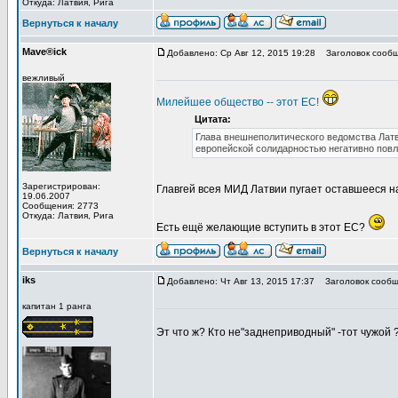
Откуда: Латвия, Рига
Вернуться к началу
Mave®ick
Добавлено: Ср Авг 12, 2015 19:28
Заголовок сообщ
вежливый
Милейшее общество -- этот ЕС!
Цитата:
Глава внешнеполитического ведомства Латв
европейской солидарностью негативно повл
Зарегистрирован:
Главгей всея МИД Латвии пугает оставшееся 
19.06.2007
Сообщения: 2773
Откуда: Латвия, Рига
Есть ещё желающие вступить в этот ЕС?
Вернуться к началу
iks
Добавлено: Чт Авг 13, 2015 17:37
Заголовок сообщ
капитан 1 ранга
Эт что ж? Кто не"заднеприводный" -тот чужой 