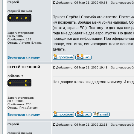
Сергей
Добавлено: Сб Мар 21, 2026 00:38
Заголовок сооб
старший мичман
Привет Серёга ! Спасибо что ответил. После их
им позвонить. Вообще меня убили наповал. Об
(кстати, страна ЕС ). Поэтому те два года они 
Зарегистрирован:
года мне добавят на два евро, пустяк. Но дел
06.07.2007
пригодится для информации. При оформлении н
Сообщения: 133
Откуда: Латвия, Елгава
проще, есть стаж, есть возвраст, плати пенсию.
делать.
Вернуться к началу
СЕРГЕЙ ТЕРНОВОЙ
Добавлено: Сб Мар 21, 2026 19:43
Заголовок сооб
лейтенант
Нет ,запрос в архив надо делать самому. И ког
Зарегистрирован:
30.10.2008
Сообщения: 255
Откуда: Рига,Латвия
Вернуться к началу
Сергей
Добавлено: Сб Мар 21, 2026 22:13
Заголовок сооб
старший мичман