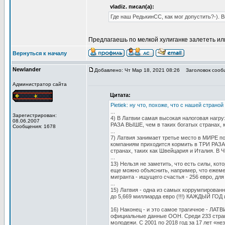
vladiz. писал(а):
Где наш РедькинСС, как мог допустить?-). 
Предлагаешь по мелкой хулиганке залететь и
Вернуться к началу
Newlander
Добавлено: Чт Мар 18, 2021 08:26
Заголовок сооб
Администратор сайта
Цитата:
Pietiek: ну что, похоже, что с нашей страно
...
Зарегистрирован:
4) В Латвии самая высокая налоговая нагру
08.06.2007
РАЗА ВЫШЕ, чем в таких богатых странах, 
Сообщения: 1678
...
7) Латвия занимает третье место в МИРЕ п
компаниям приходится кормить в ТРИ РАЗА
странах, таких как Швейцария и Италия
...
13) Нельзя не заметить, что есть силы, кот
еще можно объяснить, например, что ежемес
мигранта - ищущего счастья - 256 евро, для
...
15) Латвия - одна из самых коррумпирован
до 5,669 миллиарда евро (!!!) КАЖДЫЙ ГОД 
16) Наконец - и это самое трагичное - 
официальные данные ООН. Среди 233 стран
молодежи. С 2001 по 2018 год за 17 лет «н