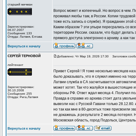
старший мичман
Вопрос может и копеечный. Но вопрос в чем. По
проживал якобы там, в России. Копии трудовой 
тоже есть запись о службе). Я гражданин этой 
Зарегистрирован:
Каким образом ? эти упыри пересрались со вс
06.07.2007
територрии России. сказали, что будут делать 
Сообщения: 133
Откуда: Латвия, Елгава
прямого доступа электронно к архиву. а как та
Вернуться к началу
СЕРГЕЙ ТЕРНОВОЙ
Добавлено: Чт Мар 19, 2026 17:30
Заголовок сооб
лейтенант
Привет Сергей ! Я тоже несколько месяцев наз
было доказывать ,что я служил именно на терр
Латвии служба в СА засчитывается автоматичес
Зарегистрирован:
может хотят. Так что жалуйся в вышестоящие и
30.10.2008
обороны РФ. Ответ ждал месяца 4. Получил пол
Сообщения: 255
Откуда: Рига,Латвия
Правда в справке из архива стоит дата увольне
вывезли нас с Русской Гавани только 28.12.80.
но так как мне в 80-десятых тоже присвоили з
не докажешь ,в результате 2 месяца потерял. 
Московская область, город Подольск, Централ
Вернуться к началу