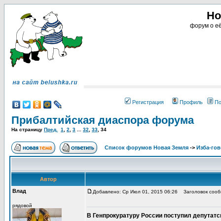
Но
форум о её
Регистрация
Профиль
По
Прибалтийская диаспора форума
На страницу
Пред.
1
,
2
,
3
...
32
,
33
,
34
Список форумов Новая Земля
->
Изба-го
Автор
Влад
Добавлено: Ср Июл 01, 2015 06:26
Заголовок сооб
рядовой
В Генпрокуратуру России поступил депутатс