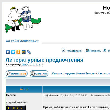
Но
форум о её
Регистрация
Профиль
По
Литературные предпочтения
На страницу
Пред.
1
,
2
,
3
,
4
,
5
Список форумов Новая Земля
->
Кают-ко
Автор
Сергей
Добавлено: Ср Апр 01, 2020 00:42
Заголовок сооб
старший мичман
Время, тебе ни чего не покажет.Если с семьёй,