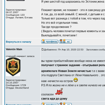
Я уже шестой год шарахаюсь по Эстонии,жена
Зарегистрирован:
Покажет время, не покажет - это я сам решу дл
06.07.2007
А так, да, со всей семьёй. С женой, с детьми и с
Сообщения: 133
Откуда: Латвия, Елгава
Только вот разница с тобой в том, что через па
Но это всё отдельная тема.
Так где продолжение ?
( Видать человек почитал первые коменты и зас
Выкладывайте, почитаем !
Вернуться к началу
Valentin Main
Добавлено: Пт Апр 10, 2020 22:53
Заголовок сообщ
старший сержант запаса
вы чурки прибалтийские вообще нюха не имеет
получает странное задание - отыгрывая роль
архипелаге Новая Земля нечистью
т.е с вам
эта подруга Светлана от Лёхи Навального .. эт
Зарегистрирован:
нам -нечисти на остров
14.10.2007
P.S
Я по жизни не к лёхе и к свете ничего не 
Сообщения: 1729
Откуда: Deutschland
согласен
света иди до дому