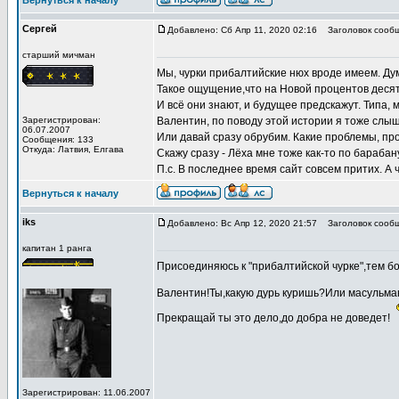
Вернуться к началу
Сергей
Добавлено: Сб Апр 11, 2020 02:16
Заголовок сообщ
старший мичман
Мы, чурки прибалтийские нюх вроде имеем. Дум
Такое ощущение,что на Новой процентов деся
И всё они знают, и будущее предскажут. Типа, 
Зарегистрирован:
Валентин, по поводу этой истории я тоже слы
06.07.2007
Или давай сразу обрубим. Какие проблемы, про
Сообщения: 133
Откуда: Латвия, Елгава
Скажу сразу - Лёха мне тоже как-то по барабану
П.с. В последнее время сайт совсем притих. А 
Вернуться к началу
iks
Добавлено: Вс Апр 12, 2020 21:57
Заголовок сообщ
капитан 1 ранга
Присоединяюсь к "прибалтийской чурке",тем бо
Валентин!Ты,какую дурь куришь?Или масульма
Прекращай ты это дело,до добра не доведет!
Зарегистрирован: 11.06.2007