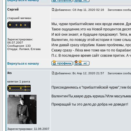
Вернуться к началу
Сергей
Добавлено: Сб Апр 11, 2020 02:16
Заголовок сообщ
старший мичман
Мы, чурки прибалтийские нюх вроде имеем. Дум
Такое ощущение,что на Новой процентов деся
И всё они знают, и будущее предскажут. Типа, 
Зарегистрирован:
Валентин, по поводу этой истории я тоже слы
06.07.2007
Или давай сразу обрубим. Какие проблемы, про
Сообщения: 133
Откуда: Латвия, Елгава
Скажу сразу - Лёха мне тоже как-то по барабану
П.с. В последнее время сайт совсем притих. А 
Вернуться к началу
iks
Добавлено: Вс Апр 12, 2020 21:57
Заголовок сообщ
капитан 1 ранга
Присоединяюсь к "прибалтийской чурке",тем бо
Валентин!Ты,какую дурь куришь?Или масульма
Прекращай ты это дело,до добра не доведет!
Зарегистрирован: 11.06.2007