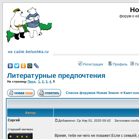
Но
форум о её
Регистрация
Профиль
По
Литературные предпочтения
На страницу
Пред.
1
,
2
,
3
,
4
,
5
Список форумов Новая Земля
->
Кают-ко
Автор
Сергей
Добавлено: Ср Апр 01, 2020 00:42
Заголовок сооб
старший мичман
Время, тебе ни чего не покажет.Если с семьёй,