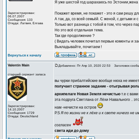
Я уже шестой год шарахаюсь по Эстонии,жена
Зарегистрирован:
Покажет время, не покажет - это я сам решу дл
06.07.2007
А так, да, со всей семьёй. С женой, с детьми и с
Сообщения: 133
Откуда: Латвия, Елгава
Только вот разница с тобой в том, что через па
Но это всё отдельная тема.
Так где продолжение ?
( Видать человек почитал первые коменты и зас
Выкладывайте, почитаем !
Вернуться к началу
Valentin Main
Добавлено: Пт Апр 10, 2020 22:53
Заголовок сообщ
старший сержант запаса
вы чурки прибалтийские вообще нюха не имеет
получает странное задание - отыгрывая роль
архипелаге Новая Земля нечистью
т.е с вам
эта подруга Светлана от Лёхи Навального .. эт
Зарегистрирован:
нам -нечисти на остров
14.10.2007
P.S
Я по жизни не к лёхе и к свете ничего не 
Сообщения: 1729
Откуда: Deutschland
согласен
света иди до дому