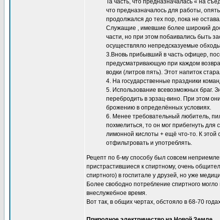
Та часть, что предназначалась « на съе
что предназначалось для работы, опять
продолжался до тех пор, пока не остава
Служащие , имевшие более широкий дос
части, но при этом побаивались быть з
осуществляло непредсказуемые обходы 
3.Вновь прибывший в часть офицер, пос
предусматривающую при каждом возвращ
водки (литров пять). Этот напиток стар
4. На государственные праздники ком
5. Использование всевозможных браг. З
перебродить в эрзац-вино. При этом они
брожению в определённых условиях.
6. Менее требовательный любитель, пи
похмелиться, то он мог прибегнуть для 
лимонной кислоты + ещё что-то. К этой
отфильтровать и употреблять.
Рецепт по 6-му способу был совсем неприемлем
пристрастившиеся к спиртному, очень общител
спиртного) в госпитале у друзей, но уже меди
Более свободно потребление спиртного могло 
внеслужебное время.
Вот так, в общих чертах, обстояло в 68-70 год
Природное электричество на Новой Земле