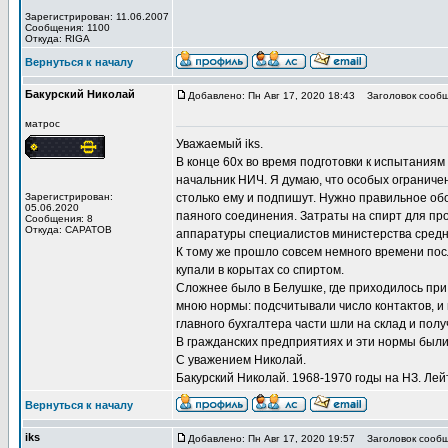
Зарегистрирован: 11.06.2007
Сообщения: 1100
Откуда: RIGA
Вернуться к началу
Бакурский Николай
Добавлено: Пн Авг 17, 2020 18:43
Заголовок сообщ
матрос
Уважаемый iks.
В конце 60х во время подготовки к испытания
начальник НИЧ. Я думаю, что особых ограничен
Зарегистрирован:
столько ему и подпишут. Нужно правильное об
05.06.2020
паяного соединения. Затраты на спирт для п
Сообщения: 8
Откуда: САРАТОВ
аппаратуры специалистов министерства среднег
К тому же прошло совсем немного времени пос
купали в корытах со спиртом.
Сложнее было в Белушке, где приходилось при
мною нормы: подсчитывали число контактов, и
главного бухгалтера части шли на склад и полу
В гражданских предприятиях и эти нормы был
С уважением Николай.
Бакурский Николай. 1968-1970 годы на НЗ. Ле
Вернуться к началу
iks
Добавлено: Пн Авг 17, 2020 19:57
Заголовок сообщ