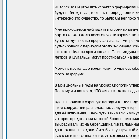
Интересно бы уточнить характер формирования 
будут наблюдаться, то значит природа огней х
интересно это существо, то было бы неплохо 
Мне приходилось наблюдать и огромных медуз,
борта ОС-30. Около носовой части корабля ко
Купол медузы четко прорисовывался. Его размер
пульсировали с периодом около 3-4 секунд, сж
что это « Цианея арктическая». Такие медузы 
метров, а щупальцы могут простираться на дес
Может в настоящее время кому-то удалось сф
фото на форуме.
В мои школьные годы на уроках биологии утвер
Поэтому я и написал, ЧТО живет в толще воды 
Вдоль пролива в хорошую погоду я в 1968 год
этом сооружении располагались аккумуляторн
для её включения). Весь путь занимал 45 мину
интерес представлял морской берег после сил
выбрасывали их на берег. Длина листа ламина
да и толщины, ладони. Лист был пузырчатый с 
сужался и превращался в жгут, который крепил