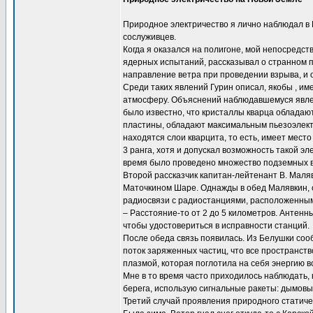
Природное электричество я лично наблюдал в 
сослуживцев.
Когда я оказался на полигоне, мой непосредст
ядерных испытаний, рассказывал о странном п
направление ветра при проведении взрыва, и 
Среди таких явлений Гурин описал, якобы , име
атмосферу. Объяснений наблюдавшемуся явлени
было известно, что кристаллы кварца обладаю
пластины, обладают максимальным пьезоэлектр
находятся слои кварцита, то есть, имеет место
3 ранга, хотя и допускал возможность такой эл
время было проведено множество подземных в
Второй рассказчик капитан-лейтенант В. Маля
Маточкином Шаре. Однажды в обед Малявкин, си
радиосвязи с радиостанциями, расположенным
– Расстояние-то от 2 до 5 километров. Антенн
чтобы удостовериться в исправности станций.
После обеда связь появилась. Из Белушки соо
поток заряженных частиц, что все пространс
плазмой, которая поглотила на себя энергию в
Мне в то время часто приходилось наблюдать
берега, использую сигнальные ракеты: дымов
Третий случай проявления природного статиче