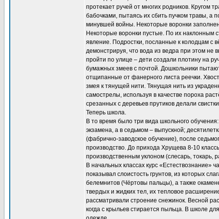
протекает ручей от многих родников. Кругом тр
бабочками, пытаясь их сбить пучком травы, а 
минувшей войны. Некоторые воронки заполнены 
Некоторые воронки пустые. По их наклонным с
явление. Подростки, посланные к колодцам с в
демонстрируя, что вода из ведра при этом не
пройти по улице – дети создали плотину на ру
бумажных змеев с почтой. Дошкольники пытают
отщипанные от фанерного листа реечки. Хвосты
змея к тянущей нити. Тянущая нить из украден
самострелы, используя в качестве пороха раст
срезанных с деревьев прутиков делали свистки.
Теперь школа.
В то время было три вида школьного обучения: 
экзамена, а в седьмом – выпускной; десятилет
(фабрично-заводское обучение), после седьмого
производство. До прихода Хрущева 8-10 класс
производственным уклоном (слесарь, токарь, р
В начальных классах курс «Естествознание» час
показывал слоистость грунтов, из которых сл
белемнитов (Чёртовы пальцы), а также окамен
твердых и жидких тел, их тепловое расширени
рассматривали строение снежинок. Весной рас
когда с крыльев стирается пыльца. В школе д
одежде.