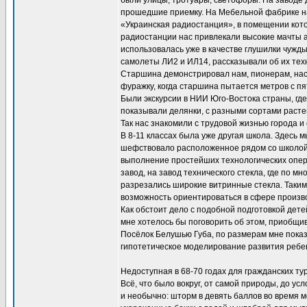
были улицы, тротуары, светофоры. На заводе
прошедшие приемку. На Мебельной фабрике н
«Украинская радиостанция», в помещении кото
радиостанции нас привлекали высокие мачты а
использовалась уже в качестве глушилки чужд
самолеты ЛИ2 и ИЛ14, рассказывали об их тех
Старшина демонстрировал нам, пионерам, наск
фуражку, когда старшина пытается метров с пя
Были экскурсии в НИИ Юго-Востока страны, гд
показывали делянки, с разными сортами расте
Так нас знакомили с трудовой жизнью города и
В 8-11 классах была уже другая школа. Здесь
шефствовало расположенное рядом со школой 
выполнение простейших технологических опер
завод, на завод технического стекла, где по 
разрезались широкие витринные стекла. Таким
возможность ориентироваться в сфере произв
Как обстоит дело с подобной подготовкой детей
мне хотелось бы поговорить об этом, приобщив
Посёлок Белушью Губа, по размерам мне показ
гипотетическое моделирование развития ребен
Недоступная в 68-70 годах для гражданских ту
Всё, что было вокруг, от самой природы, до у
и необычно: шторм в девять баллов во время м