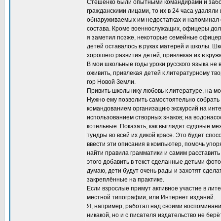
Стешенко были опытными командирами и забо
гражданскими лицами, то их в 24 часа удаляли
обнаруживаемых им недостатках и напоминал 
состава. Кроме военнослужащих, офицеры долж
я заметил позже, некоторые семейные офицер
детей оставалось в руках матерей и школы. Ш
хорошего развития детей, привлекая их в круж
В мои школьные годы уроки русского языка не 
оживить, привлекая детей к литературному тво
гор Новой Земли.
Привить школьнику любовь к литературе, на мой
Нужно ему позволить самостоятельно собрать 
командованием организацию экскурсий на инте
использованием створных знаков; на водонас
котельные. Показать, как выглядят судовые ме
тундры во всей их дикой красе. Это будет спо
ввести эти описания в компьютер, помочь упо
найти правила грамматики и самим расставить 
этого добавить в текст сделанные детьми фото
думаю, дети будут очень рады и захотят сделат
закреплённые на практике.
Если взрослые примут активное участие в лит
местной типографии, или Интернет изданий.
Я, например, работал над своими воспоминани
никакой, но и с писателя издательство не берё