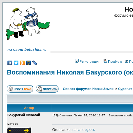
Но
форум о её
Регистрация
Профиль
По
Воспоминания Николая Бакурского (ок
Список форумов Новая Земля
->
Суровая 
Автор
Бакурский Николай
Добавлено: Пт Авг 14, 2020 13:47
Заголовок сообще
матрос
Окончание,
начало здесь