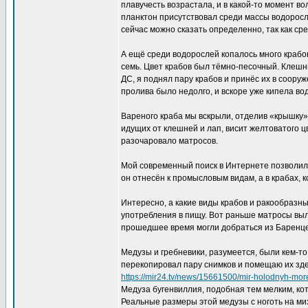
плавучесть возрастала, и в какой-то момент во
планктон присутствовал среди массы водоросле
сейчас можно сказать определенно, так как ср
А ещё среди водорослей копалось много крабо
семь. Цвет крабов был тёмно-песочный. Клешн
ДС, я поднял пару крабов и принёс их в соору
пролива было недолго, и вскоре уже кипела во
Вареного краба мы вскрыли, отделив «крышку» 
идущих от клешней и лап, висит желтоватого ц
разочаровало матросов.
Мой современный поиск в Интернете позволил
он отнесён к промысловым видам, а в крабах, к
Интересно, а какие виды крабов и ракообразны
употребления в пищу. Вот раньше матросы выла
прошедшее время могли добраться из Баренце
Медузы и гребневики, разумеется, были кем-т
перекопировал пару снимков и помещаю их зде
https://mir24.tv/news/15661500/mir-holodnyh-morei
Медуза бугенвиллия, подобная тем мелким, ко
Реальные размеры этой медузы с ноготь на м