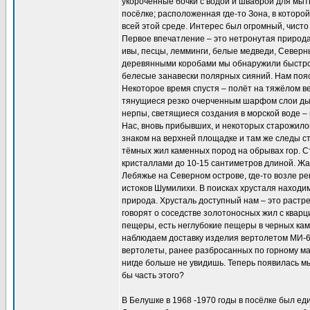
укороченные бочки с водой и шваброй для мыт
посёлке; расположенная где-то Зона, в которо
всей этой среде. Интерес был огромный, чисто
Первое впечатление – это нетронутая природа.
ивы, песцы, лемминги, белые медведи, Северн
деревянными коробами мы обнаружили быстро.
белесые занавески полярных сияний. Нам пояс
Некоторое время спустя – полёт на тяжёлом ве
тянущиеся резко очерченным шарфом слои дымо
нерпы, светящиеся создания в морской воде –
Нас, вновь прибывших, и некоторых старожило
знаком на верхней площадке и там же следы с
тёмных жил каменных пород на обрывах гор. С
кристаллами до 10-15 сантиметров длиной. Жа
Лебяжье на Северном острове, где-то возле ре
истоков Шумилихи. В поисках хрусталя находи
природа. Хрусталь доступный нам – это раст
говорят о соседстве золотоносных жил с кварц
пещеры, есть неглубокие пещеры в черных кам
наблюдаем доставку изделия вертолетом МИ-6
вертолеты, ранее разбросанных по горному м
нигде больше не увидишь. Теперь появилась мы
бы часть этого?
В Белушке в 1968 -1970 годы в посёлке был еди