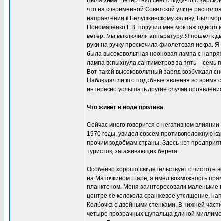
Была зима. Ветер гнал снег откуда-то с Карс
что на современной Советской улице располож
направлении к Белушкинскому заливу. Был моро
Пономаренко Г.В. поручил мне монтаж одного 
ветер. Мы выключили аппаратуру. Я пошёл к дв
руки на ручку проскочила фиолетовая искра. Я 
была высоковольтная неоновая лампа с напряже
лампа вспыхнула сантиметров за пять – семь п
Вот такой высоковольтный заряд возбуждал сн
Наблюдал ли кто подобные явления во время 
интересно услышать другие случаи проявления
Что живёт в воде пролива
Сейчас много говорится о негативном влиянии
1970 годы, увидел совсем противоположную ка
прочим водоёмам страны. Здесь нет предприят
туристов, загаживающих берега.
Особенно хорошо свидетельствует о чистоте в
на Маточкином Шаре, я имел возможность прямо
планктоном. Меня заинтересовали маленькие м
центре её колокола оранжевое утолщение, на
Колбочка с двойными стенками, В нижней час
четыре прозрачных щупальца длиной миллимет