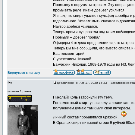
Промывку я поручил матросам. Эту операцию 
промывать реле, иначе дребезг усилится.
Я знал, что спирт удаляет сульфид серебра и 
гидролизного. Указал: мыть сначала гидролизн
Наутро дребезг усилился.
Теперь промывку провели под моим наблюдение
Промыли – дребезг пропал.
Офицеры 4 отдела предположили, что матрос
Теперь Вы мне сообщили, что вместо спирта и
Ваш комментарий.
С уважением Николай.
Бакурский Николай. 1968-1970 годы на НЗ. Ле
Вернуться к началу
iks
Добавлено: Пн Авг 17, 2020 16:23
Заголовок сообщ
капитан 1 ранга
Николай! Коль затронули эту тему.
Регламентный спирт у нас получал капитан- те
получением.Думаю там были свои интересы.
Личный состав пробавлялся бражкой.
В Органах спирт питьевой стоил 9 рублей 60коп