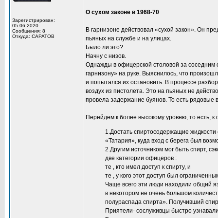
О сухом законе в 1968-70
Зарегистрирован:
05.06.2020
В гарнизоне действовал «сухой закон». Он пре
Сообщения: 8
Откуда: САРАТОВ
пьяных на службе и на улицах.
Было ли это?
Начну с низов.
Однажды в офицерской столовой за соседним с
гарнизону» на руке. Выяснилось, что произош
и попытался их остановить. В процессе разбо
воздух из пистолета. Это на пьяных не дейст
провела задержание буянов. То есть рядовые 
Перейдем к более высокому уровню, то есть, к
1.Достать спиртосодержащие жидкости 
«Татария», куда вход с берега был воз
2.Другим источником мог быть спирт, 
две категории офицеров :
те , кто имел доступ к спирту, и
те , у кого этот доступ был ограниченны
Чаще всего эти люди находили общий я
в некотором не очень большом количеств
полураспада спирта». Получивший спирт 
Приятели- сослуживцы быстро узнавали 