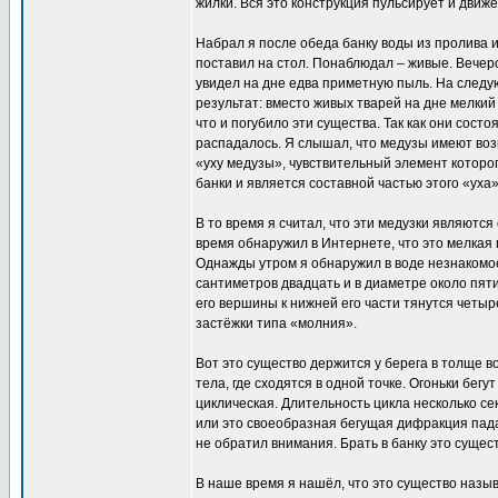
жилки. Вся это конструкция пульсирует и движе
Набрал я после обеда банку воды из пролива и
поставил на стол. Понаблюдал – живые. Вечеро
увидел на дне едва приметную пыль. На следу
результат: вместо живых тварей на дне мелкий
что и погубило эти существа. Так как они сост
распадалось. Я слышал, что медузы имеют во
«уху медузы», чувствительный элемент которог
банки и является составной частью этого «уха»
В то время я считал, что эти медузки являются
время обнаружил в Интернете, что это мелкая
Однажды утром я обнаружил в воде незнакомо
сантиметров двадцать и в диаметре около пяти
его вершины к нижней его части тянутся чет
застёжки типа «молния».
Вот это существо держится у берега в толще 
тела, где сходятся в одной точке. Огоньки бег
циклическая. Длительность цикла несколько се
или это своеобразная бегущая дифракция пада
не обратил внимания. Брать в банку это существ
В наше время я нашёл, что это существо назы