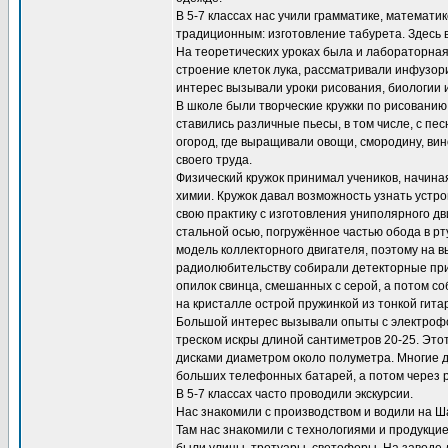
В 5-7 классах нас учили грамматике, математи
традиционным: изготовление табурета. Здесь в
На теоретических уроках была и лабораторная
строение клеток лука, рассматривали инфузори
интерес вызывали уроки рисования, биологии 
В школе были творческие кружки по рисованию
ставились различные пьесы, в том числе, с пе
огород, где выращивали овощи, смородину, вин
своего труда.
Физический кружок принимал учеников, начиная 
химии. Кружок давал возможность узнать устр
свою практику с изготовления униполярного дв
стальной осью, погружённое частью обода в рт
модель коллекторного двигателя, поэтому на в
радиолюбительству собирали детекторные при
опилок свинца, смешанных с серой, а потом с
на кристалле острой пружинкой из тонкой гита
Большой интерес вызывали опыты с электрофо
треском искры длиной сантиметров 20-25. Эт
дисками диаметром около полуметра. Многие д
больших телефонных батарей, а потом через р
В 5-7 классах часто проводили экскурсии.
Нас знакомили с производством и водили на Ш
Там нас знакомили с технологиями и продукци