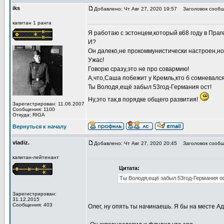
iks
Добавлено: Чт Авг 27, 2020 19:57
Заголовок сообщ
капитан 1 ранга
Я работаю с эстонцем,который в68 году в Праг
И?
Он далеко,не прокоммунистически настроен,но 
Ужас!
Говорю сразу,это не про совармию!
А,что,Саша побежит у Кремль,кто б сомневался
Ты Володя,ещё забыл 53год-Германия ост!
Ну,это так,в порядке общего развития!
Зарегистрирован: 11.06.2007
Сообщения: 1100
Откуда: RIGA
Вернуться к началу
vladiz.
Добавлено: Чт Авг 27, 2020 20:45
Заголовок сообщ
капитан-лейтенант
Цитата:
Ты Володя,ещё забыл 53год-Германия ос
Зарегистрирован:
31.12.2015
Сообщения: 403
Олег, ну опять ты начинаешь. Я бы на месте Ад