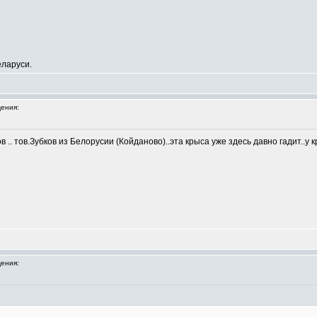
еларуси.
ения:
 .. тов.Зубков из Белорусии (Койданово)..эта крыса уже здесь давно гадит..у
ения: