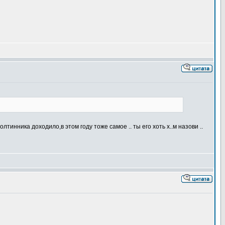
лтинника доходило,в этом году тоже самое .. ты его хоть х..м назови ..