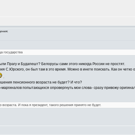
ения:
ца государства
были Прагу и Будапешт? Белорусы сами этого никогда России не простят.
я С.Юрского, он был там в это время. Можно в инете поискать. Как он четко 
.
ышения пенсионного возраста не будет? И что?
маргиналов попытающихся опровергнуть мои слова- сразу привожу оригинал т
 возраста. И пока я президент, такого решения принято не будет.