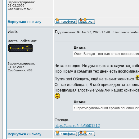
Зарегистрирован:
01.02.2009
Сообщения: 520
Вернуться к началу
vladiz.
Добавлено: Чт Авг 27, 2020 17:49
Заголовок сообщ
капитан-лейтенант
Цитата:
Олег, Володя - вот вам ответ первого ли
Зарегистрирован:
Читал сегодня. Не думаю,что это случится, за
31.12.2015
Сообщения: 403
Про Прагу и события тех дней есть воспоминани
Путин же! Обещать, ещё не значит жениться
Он так же обещал,- В моё приезидентство пов
Предвкушая злостные ухмылки наших критиков-
Цитата:
Я против увеличения сроков пенсионного
Отсюда-
https://tass.ru/info/5501212
Вернуться к началу