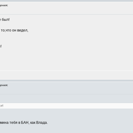
ения:
е был!
то,что он видел,
!
ения:
т!
мина тебя в БАН, как Влада.