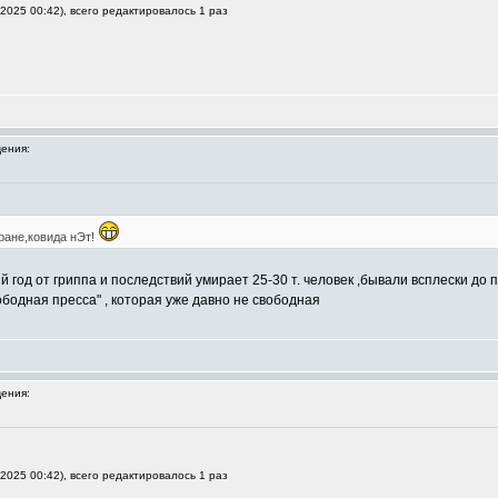
2025 00:42), всего редактировалось 1 раз
ения:
ране,ковида нЭт!
й год от гриппа и последствий умирает 25-30 т. человек ,бывали всплески до по
ободная пресса" , которая уже давно не свободная
ения:
2025 00:42), всего редактировалось 1 раз