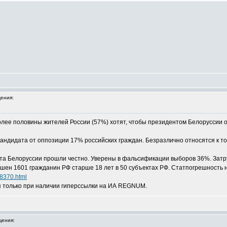
ения:
лее половины жителей России (57%) хотят, чтобы президентом Белоруссии о
андидата от оппозиции 17% российских граждан. Безразлично относятся к том
а Белоруссии прошли честно. Уверены в фальсификации выборов 36%. Затр
ошен 1601 гражданин РФ старше 18 лет в 50 субъектах РФ. Статпогрешность 
48370.html
 только при наличии гиперссылки на ИА REGNUM.
ения: