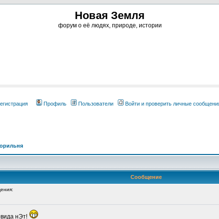
Новая Земля
форум о её людях, природе, истории
егистрация
Профиль
Пользователи
Войти и проверить личные сообщени
ворильня
Сообщение
ения:
овида нЭт!