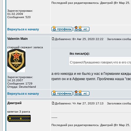
Последний раз редактировалось: Дмитрий (Вт Мар 25, 
Зарегистрирован:
01.02.2009
Сообщения: 520
Вернуться к началу
Valentin Main
Добавлено: Вт Авг 25, 2020 22:22
Заголовок сообщ
старший сержант запаса
iks писал(а):
Странно!Лукашенко говорил,что в его ст
а его никогда и не было,у нас в Германии кажды
Зарегистрирован:
грипп он и в Африке грипп. Проблема наша "св
14.10.2007
Сообщения: 1729
Откуда: Deutschland
Вернуться к началу
Дмитрий
Добавлено: Чт Авг 27, 2020 17:13
Заголовок сообщ
капитан 3 ранга
-----
Последний раз редактировалось: Дмитрий (Вт Мар 25, 