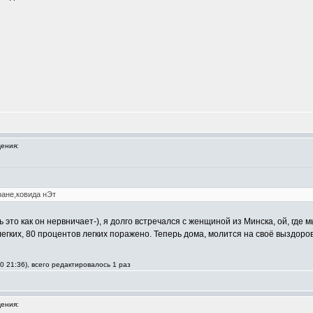
ения:
ране,ковида нЭт
ь это как он нервничает-), я долго встречался с женщиной из Минска, ой, где
егких, 80 процентов легких поражено. Теперь дома, молится на своё выздоро
20 21:36), всего редактировалось 1 раз
ения: