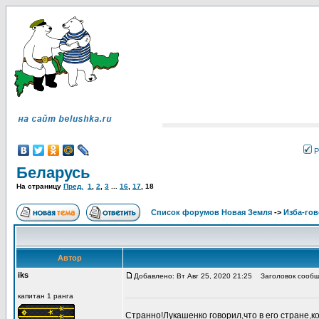
Р
Беларусь
На страницу
Пред.
1
,
2
,
3
...
16
,
17
,
18
Список форумов Новая Земля
->
Изба-го
Автор
iks
Добавлено: Вт Авг 25, 2020 21:25
Заголовок сообщ
капитан 1 ранга
Странно!Лукашенко говорил,что в его стране,к