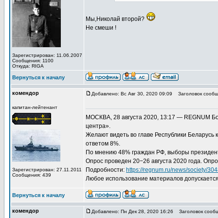
Мы,Николай второй?
Не смеши !
Зарегистрирован: 11.06.2007
Сообщения: 1100
Откуда: RIGA
Вернуться к началу
комендор
Добавлено: Вс Авг 30, 2020 09:09
Заголовок сообщ
капитан-лейтенант
МОСКВА, 28 августа 2020, 13:17 — REGNUM Бо
центра».
Желают видеть во главе Республики Беларусь к
ответом 8%.
По мнению 48% граждан РФ, выборы президент
Опрос проведен 20−26 августа 2020 года. Опр
Подробности:
https://regnum.ru/news/society/30
Зарегистрирован: 27.11.2011
Сообщения: 439
Любое использование материалов допускается
Вернуться к началу
комендор
Добавлено: Пн Дек 28, 2020 16:26
Заголовок сообщ