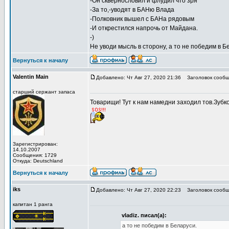
-Он сквернословил и флудил что зря
-За то,-уводят в БАНю Влада
-Полковник вышел с БАНа рядовым
-И открестился напрочь от Майдана.
-)
Не уводи мысль в сторону, а то не победим в Б
Вернуться к началу
Valentin Main
Добавлено: Чт Авг 27, 2020 21:36
Заголовок сообщ
старший сержант запаса
Товарищи! Тут к нам намедни заходил тов.Зубков
Зарегистрирован:
14.10.2007
Сообщения: 1729
Откуда: Deutschland
Вернуться к началу
iks
Добавлено: Чт Авг 27, 2020 22:23
Заголовок сообщ
капитан 1 ранга
vladiz. писал(а):
а то не победим в Беларуси.