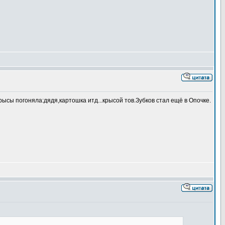
 крысы погоняла:дядя,картошка итд...крысой тов.Зубков стал ещё в Опочке.