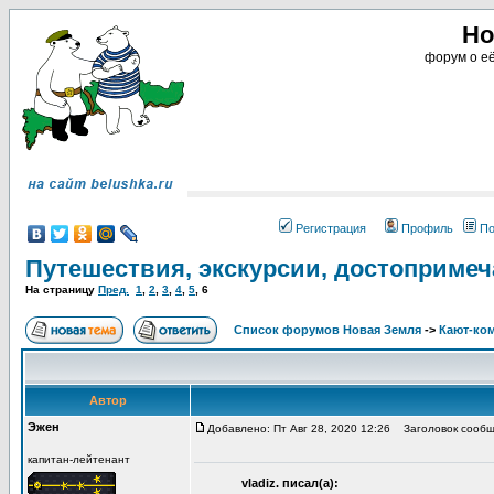
Но
форум о её
Регистрация
Профиль
По
Путешествия, экскурсии, достопримеч
На страницу
Пред.
1
,
2
,
3
,
4
,
5
,
6
Список форумов Новая Земля
->
Кают-ко
Автор
Эжен
Добавлено: Пт Авг 28, 2020 12:26
Заголовок сообщ
капитан-лейтенант
vladiz. писал(а):