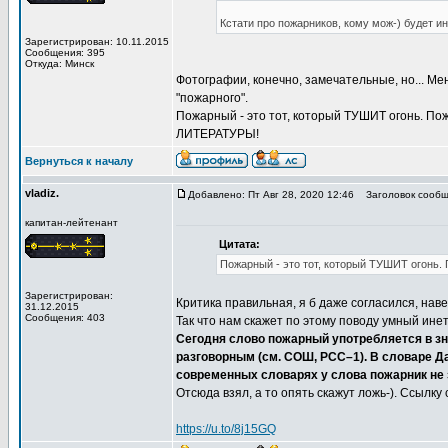
Кстати про пожарников, кому мож-) будет 
Зарегистрирован: 10.11.2015
Сообщения: 395
Откуда: Минск
Фотографии, конечно, замечательные, но... Мен
"пожарного".
Пожарный - это тот, который ТУШИТ огонь. По
ЛИТЕРАТУРЫ!
Вернуться к началу
vladiz.
Добавлено: Пт Авг 28, 2020 12:46
Заголовок сообщ
капитан-лейтенант
Цитата:
Пожарный - это тот, который ТУШИТ огонь.
Зарегистрирован:
Критика правильная, я б даже согласился, навер
31.12.2015
Сообщения: 403
Так что нам скажет по этому поводу умный ине
Сегодня слово пожарный употребляется в зн
разговорным (см. СОШ, РСС–1). В словаре 
современных словарях у слова пожарник не 
Отсюда взял, а то опять скажут ложь-). Ссылку 
https://u.to/8j15GQ