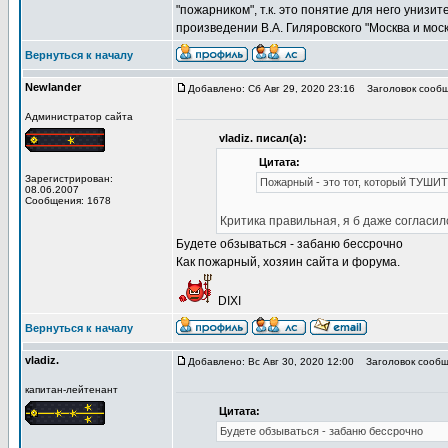
"пожарником", т.к. это понятие для него униз
произведении В.А. Гиляровского "Москва и моск
Вернуться к началу
Newlander
Добавлено: Сб Авг 29, 2020 23:16
Заголовок сообщ
Администратор сайта
vladiz. писал(а):
Цитата:
Зарегистрирован:
Пожарный - это тот, который ТУШИТ
08.06.2007
Сообщения: 1678
Критика правильная, я б даже согласился
Будете обзываться - забаню бессрочно
Как пожарный, хозяин сайта и форума.
DIXI
Вернуться к началу
vladiz.
Добавлено: Вс Авг 30, 2020 12:00
Заголовок сообщ
капитан-лейтенант
Цитата:
Будете обзываться - забаню бессрочно