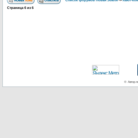
Список форумов Новая Земля
->
Кают-ко
Страница
6
из
6
© Автор ло