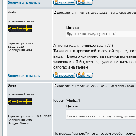
Вернуться к началу
vladiz.
Добавлено: Пт Авг 28, 2020 13:11
Заголовок сообщ
капитан-лейтенант
Цитата:
Другого и не ожидал услышать!
Зарегистрирован:
А что ты ждал, пряников зашлю?-)
31.12.2015
Сообщения: 403
Ты живешь в прекрасной, красивой стране, пох
ваша !!! Вместо критиканства займись полезны
заклевали-). Я бы, честно, с удовольствием по
сапогах и на танке-)
Вернуться к началу
Эжен
Добавлено: Пт Авг 28, 2020 14:32
Заголовок сообщ
капитан-лейтенант
[quote="vladiz."]
Цитата:
Так что нам скажет по этому поводу умный
Зарегистрирован: 10.11.2015
Сообщения: 395
Откуда: Минск
По поводу "умного" инета позволю себе промол