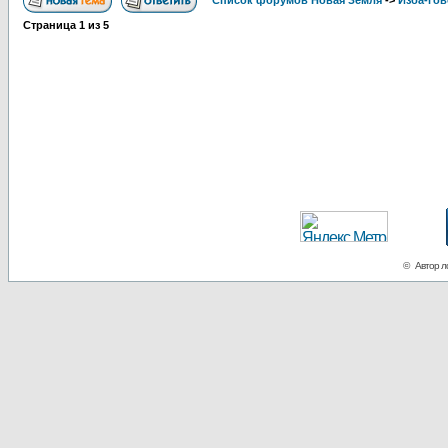
Список форумов Новая Земля
->
Изба-го
Страница
1
из
5
© Автор ло