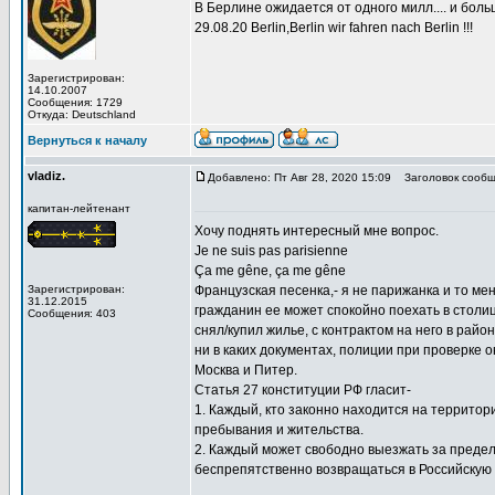
В Берлине ожидается от одного милл.... и бол
29.08.20 Berlin,Berlin wir fahren nach Berlin !!!
Зарегистрирован:
14.10.2007
Сообщения: 1729
Откуда: Deutschland
Вернуться к началу
vladiz.
Добавлено: Пт Авг 28, 2020 15:09
Заголовок сообщ
капитан-лейтенант
Хочу поднять интересный мне вопрос.
Je ne suis pas parisienne
Ça me gêne, ça me gêne
Зарегистрирован:
Французская песенка,- я не парижанка и то ме
31.12.2015
гражданин ее может спокойно поехать в столиц
Сообщения: 403
снял/купил жилье, с контрактом на него в рай
ни в каких документах, полиции при проверке о
Москва и Питер.
Статья 27 конституции РФ гласит-
1. Каждый, кто законно находится на террито
пребывания и жительства.
2. Каждый может свободно выезжать за преде
беспрепятственно возвращаться в Российскую