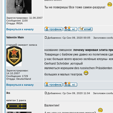
Ты не поверишь! Все тоже самое-разруха!
Зарегистрирован: 11.06.2007
Сообщения: 1100
Откуда: RIGA
Вернуться к началу
Valentin Main
Добавлено: Ср Сен 09, 2020 00:05
Заголовок сооб
старший сержант запаса
название смешное :
почему мировая элита пр
Товарищи с баблом уже давно из политиков сдел
у нас больше всего красно-зелёные клоуны- ко
Gerhard Schröder ,который
являються корешем des russischen Präsidenten 
Зарегистрирован:
14.10.2007
больших и малых театров.
Сообщения: 1729
Откуда: Deutschland
Вернуться к началу
iks
Добавлено: Ср Сен 09, 2020 11:04
Заголовок сооб
капитан 1 ранга
Валентин!