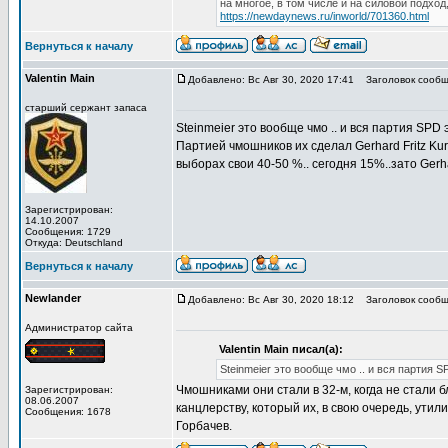
на многое, в том числе и на силовой подход
https://newdaynews.ru/inworld/701360.html
Вернуться к началу
Valentin Main
Добавлено: Вс Авг 30, 2020 17:41
Заголовок сообщ
старший сержант запаса
Steinmeier это вообще чмо .. и вся партия SPD
Партией чмошников их сделал Gerhard Fritz Kurt
выборах свои 40-50 %.. сегодня 15%..зато Gerhar
Зарегистрирован:
14.10.2007
Сообщения: 1729
Откуда: Deutschland
Вернуться к началу
Newlander
Добавлено: Вс Авг 30, 2020 18:12
Заголовок сообщ
Администратор сайта
Valentin Main писал(а):
Steinmeier это вообще чмо .. и вся партия 
Чмошниками они стали в 32-м, когда не стали б
Зарегистрирован:
08.06.2007
канцлерству, который их, в свою очередь, ути
Сообщения: 1678
Горбачев.