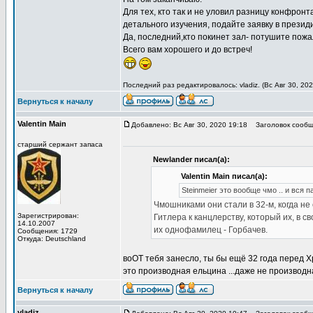
Для тех, кто так и не уловил разницу конфрон
детального изучения, подайте заявку в презид
Да, последний,кто покинет зал- потушите пожа
Всего вам хорошего и до встреч!
Последний раз редактировалось: vladiz. (Вс Авг 30, 20
Вернуться к началу
Valentin Main
Добавлено: Вс Авг 30, 2020 19:18
Заголовок сообщ
старший сержант запаса
Newlander писал(а):
Valentin Main писал(а):
Steinmeier это вообще чмо .. и вся
Чмошниками они стали в 32-м, когда не
Зарегистрирован:
Гитлера к канцлерству, который их, в 
14.10.2007
их однофамилец - Горбачев.
Сообщения: 1729
Откуда: Deutschland
воОТ тебя занесло, ты бы ещё 32 года перед Хри
это производная ельцина ...даже не производн
Вернуться к началу
vladiz.