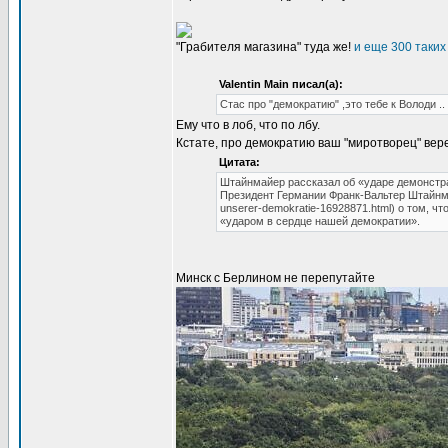
"Грабителя магазина" туда же!
и еще 300 таких 
Valentin Main писал(а):
Стас про "демократию" ,это тебе к Володи ..
Ему что в лоб, что по лбу.
Кстате, про демократию ваш "миротворец" вер
Цитата:
Штайнмайер рассказал об «ударе демонстр
Президент Германии Франк-Вальтер Штайнмайер з
unserer-demokratie-16928871.html) о том, 
«ударом в сердце нашей демократии».
Минск с Берлином не перепутайте