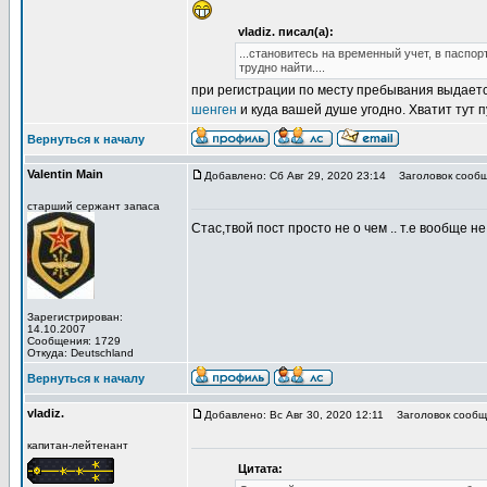
vladiz. писал(а):
...становитесь на временный учет, в паспор
трудно найти....
при регистрации по месту пребывания выдается 
шенген
и куда вашей душе угодно. Хватит тут п
Вернуться к началу
Valentin Main
Добавлено: Сб Авг 29, 2020 23:14
Заголовок сообщ
старший сержант запаса
Стас,твой пост просто не о чем .. т.е вообще не 
Зарегистрирован:
14.10.2007
Сообщения: 1729
Откуда: Deutschland
Вернуться к началу
vladiz.
Добавлено: Вс Авг 30, 2020 12:11
Заголовок сообщ
капитан-лейтенант
Цитата: