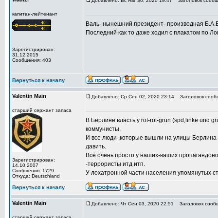
Добавлено: Вс Авг 30, 2020 19:47
Заголовок сообщ
капитан-лейтенант
Валь- нынешний президент- производная Б.А.Б
Последний как то даже ходил с плакатом по Лон
Зарегистрирован:
31.12.2015
Сообщения: 403
Вернуться к началу
Valentin Main
Добавлено: Ср Сен 02, 2020 23:14
Заголовок сооб
старший сержант запаса
В Берлине власть у rot-rot-grün (spd,linke und
коммунисты.
И все люди ,которые вышли на улицы Берлина ,д
давить.
Всё очень просто у наших-ваших пропагандонов
Зарегистрирован:
-террористы итд итп.
14.10.2007
Сообщения: 1729
У лохатронной части населения упомянутых ст
Откуда: Deutschland
Вернуться к началу
Valentin Main
Добавлено: Чт Сен 03, 2020 22:51
Заголовок сооб
старший сержант запаса