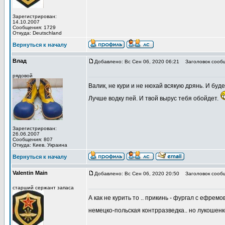
Зарегистрирован:
14.10.2007
Сообщения: 1729
Откуда: Deutschland
Вернуться к началу
Влад
Добавлено: Вс Сен 06, 2020 06:21
Заголовок сооб
рядовой
Валик, не кури и не нюхай всякую дрянь. И буд
Лучше водку пей. И твой вырус тебя обойдет.
Зарегистрирован:
26.06.2007
Сообщения: 807
Откуда: Киев. Украина
Вернуться к началу
Valentin Main
Добавлено: Вс Сен 06, 2020 20:50
Заголовок сооб
старший сержант запаса
А как не курить то .. прикинь - фургал с ефре
немецко-польская контрразведка.. но лукошенк