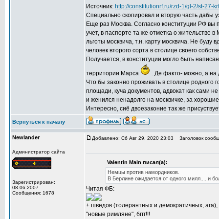
Источник:
http://constitutionrf.ru/rzd-1/gl-2/st-27-kr
Специально скопировал и вторую часть дабы уз
Еще раз Москва. Согласно конституции РФ вы п
учет, в паспорте та же отметка о жительстве в
льготы москвича, т.н. карту москвича. Не буду 
человек второго сорта в столице своего собств
Получается, в конституции могло быть написан
территории Марса
. Де факто- можно, а на 
Что бы законно проживать в столице родного го
площади, куча документов, адвокат как сами н
и женился ненадолго на москвичке, за хорошие
Интересно, сиё двоезаконие так же присуствуе
Вернуться к началу
Newlander
Добавлено: Сб Авг 29, 2020 23:03
Заголовок сообщ
Администратор сайта
Valentin Main писал(а):
Немцы против намордников.
В Берлине ожидается от одного милл.... и б
Зарегистрирован:
08.06.2007
Читая ФБ:
Сообщения: 1678
+ шведов (толерантных и демократичных, ага),
"новые римляне", бггг!!!