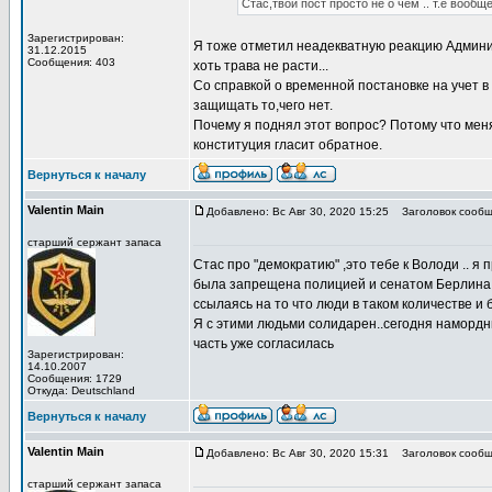
Стас,твой пост просто не о чем .. т.е вообще
Зарегистрирован:
Я тоже отметил неадекватную реакцию Админис
31.12.2015
Сообщения: 403
хоть трава не расти...
Со справкой о временной постановке на учет в 
защищать то,чего нет.
Почему я поднял этот вопрос? Потому что меня 
конституция гласит обратное.
Вернуться к началу
Valentin Main
Добавлено: Вс Авг 30, 2020 15:25
Заголовок сообщ
старший сержант запаса
Стас про "демократию" ,это тебе к Володи .. я 
была запрещена полицией и сенатом Берлина ..
ссылаясь на то что люди в таком количестве и 
Я с этими людьми солидарен..сегодня намордни
часть уже согласилась
Зарегистрирован:
14.10.2007
Сообщения: 1729
Откуда: Deutschland
Вернуться к началу
Valentin Main
Добавлено: Вс Авг 30, 2020 15:31
Заголовок сообщ
старший сержант запаса