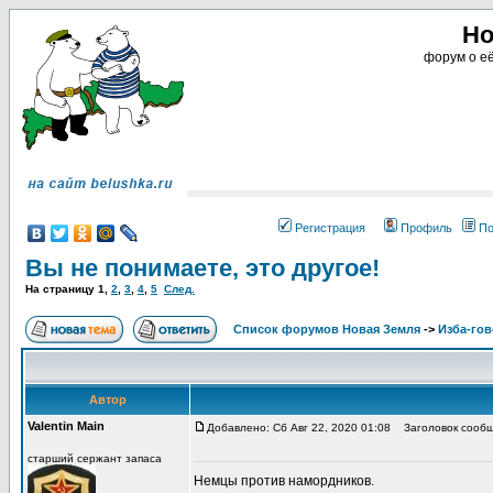
Но
форум о её
Регистрация
Профиль
По
Вы не понимаете, это другое!
На страницу
1
,
2
,
3
,
4
,
5
След.
Список форумов Новая Земля
->
Изба-го
Автор
Valentin Main
Добавлено: Сб Авг 22, 2020 01:08
Заголовок сообще
старший сержант запаса
Немцы против намордников.