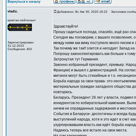
Вернуться к началу
vladiz.
Добавлено: Вс Авг 30, 2020 18:22
Заголовок сообщ
капитан-лейтенант
Здравствуйте!
Прошу садиться господа, спасибо, ещё раз спа
Сегодня мы поговорим, с вашего позволения, 
Зарегистрирован:
между ними как вижу поступило много писем и 
31.12.2015
Так почему же так!! злится и негодует Запад 
Сообщения: 403
Попрошу законспектировать как больше к тому
Затронутая тут Германия.
Законно избранный президент, премьер. Народ
Франции) и вышел с демонстрацией. На согласо
митинги могут быть стихийные и т.о. несанци
Борьба народа за свои права- это неотьемлима
материальные граждан западного общества дос
повторюсь.
Беларусь. Президент 26 лет у власти, подмял п
конкурентов по избирательной кампании. Выяв
ничем не оправданные задержания и жестокое 
События в Беларуси- деспотичны и всегда буду
выступлений народа, хотя и это идет в счет к
узурпировавшим власть как идёт борьба народ
Надеюсь теперь все встало на свои места.
На том заканчиваю.