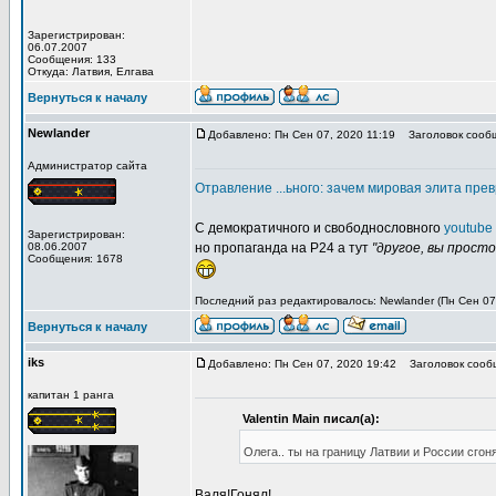
Зарегистрирован:
06.07.2007
Сообщения: 133
Откуда: Латвия, Елгава
Вернуться к началу
Newlander
Добавлено: Пн Сен 07, 2020 11:19
Заголовок сооб
Администратор сайта
Отравление ...ьного: зачем мировая элита пре
C демократичного и свободнословного
youtube
Зарегистрирован:
08.06.2007
но пропаганда на Р24 а тут
"другое, вы прост
Сообщения: 1678
Последний раз редактировалось: Newlander (Пн Сен 07,
Вернуться к началу
iks
Добавлено: Пн Сен 07, 2020 19:42
Заголовок сооб
капитан 1 ранга
Valentin Main писал(а):
Олега.. ты на границу Латвии и России сго
Валя!Гонял!