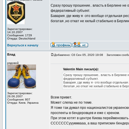
Сразу прошу прошение.. власть в Берлине не о
федеративный субъект.
Бавария ,где живу я -это вообще отдельная ре
богатая ,но откат не хилый стабильно в Берлин 
Зарегистрирован:
14.10.2007
Сообщения: 1729
Откуда: Deutschland
Вернуться к началу
Влад
Добавлено: Сб Сен 05, 2020 19:08
Заголовок сооб
рядовой
Valentin Main писал(а):
Сразу прошу прошение.. власть в Берлине не
федеративный субъект.
Бавария ,где живу я -это вообще отдельная
богатая ,но откат не хилый стабильно в Берл
Зарегистрирован:
26.06.2007
Всем привет.
Сообщения: 807
Может слегка не по теме.
Откуда: Киев. Украина
Я тоже так думал про националистов украенски
проспекты в бендеровцев и еже с хреном.
При этом хотят в центре Киева перейменовать 
СССССССуууккккааа, а ваш припискин бендера 