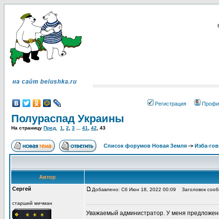
Регистрация
Профи
Полураспад Украины
На страницу
Пред.
1
,
2
,
3
...
41
,
42
,
43
Список форумов Новая Земля
->
Изба-го
Автор
Сергей
Добавлено: Сб Июн 18, 2022 00:09
Заголовок сооб
старший мичман
Уважаемый администратор. У меня предложение