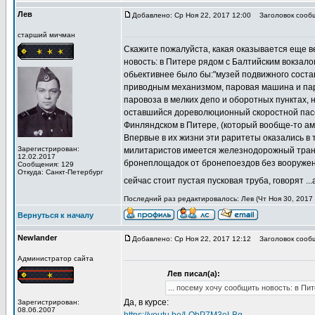
Лев
Добавлено: Ср Ноя 22, 2017 12:00
Заголовок сооб
старший мичман
Скажите пожалуйста, какая оказывается еще в
новость: в Питере рядом с Балтийским вокзал
обьективнее было бы:"музей подвижного соста
приводным механизмом, паровая машина и паро
паровоза в мелких депо и оборотных пунктах, 
оставшийся дореволюционный скоростной пасс
Финляндском в Питере, (который вообще-то ам
Впервые в их жизни эти раритеты оказались в
Зарегистрирован:
милитаристов имеется железнодорожный транс
12.02.2017
бронеплощадок от бронепоездов без вооружения 
Сообщения: 129
Откуда: Санкт-Петербург
сейчас стоит пустая пусковая труба, говорят .
Последний раз редактировалось: Лев (Чт Ноя 30, 2017 1
Вернуться к началу
Newlander
Добавлено: Ср Ноя 22, 2017 12:12
Заголовок сооб
Администратор сайта
Лев писал(а):
... посему хочу сообщить новость: в Пи
Да, в курсе:
Зарегистрирован:
08.06.2007