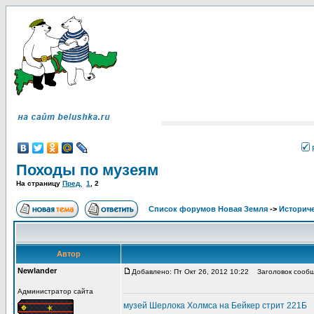
Походы по музеям
На страницу
Пред.
1
,
2
Список форумов Новая Земля
->
Историче
Автор
Newlander
Добавлено: Пт Окт 26, 2012 10:22
Заголовок сообщ
Администратор сайта
музей Шерлока Холмса на Бейкер стрит 221Б