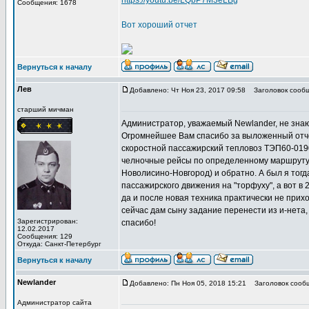
https://youtu.be/LQbP7M3eLBg
Сообщения: 1678
Вот хороший отчет
Вернуться к началу
Лев
Добавлено: Чт Ноя 23, 2017 09:58
Заголовок сообщ
старший мичман
Администратор, уважаемый Newlander, не знаю
Огромнейшее Вам спасибо за выложенный отчет
скоростной пассажирский тепловоз ТЭП60-0190
челночные рейсы по определенному маршруту, в
Новолисино-Новгород) и обратно. А был я тогд
пассажирского движения на "торфуху", а вот в 2
да и после новая техника практически не при
сейчас дам сыну задание перенести из и-нета, 
Зарегистрирован:
спасибо!
12.02.2017
Сообщения: 129
Откуда: Санкт-Петербург
Вернуться к началу
Newlander
Добавлено: Пн Ноя 05, 2018 15:21
Заголовок сооб
Администратор сайта