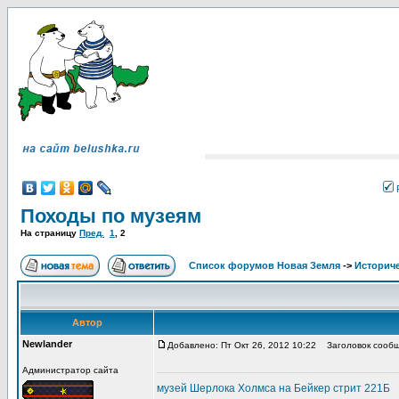
Походы по музеям
На страницу
Пред.
1
,
2
Список форумов Новая Земля
->
Историче
Автор
Newlander
Добавлено: Пт Окт 26, 2012 10:22
Заголовок сообщ
Администратор сайта
музей Шерлока Холмса на Бейкер стрит 221Б