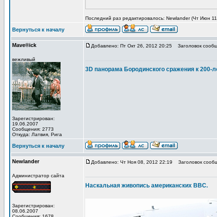
Последний раз редактировалось: Newlander (Чт Июн 11,
Вернуться к началу
Mave®ick
Добавлено: Пт Окт 26, 2012 20:25
Заголовок сообщ
вежливый
3D панорама Бородинского сражения к 200-л
Зарегистрирован:
19.06.2007
Сообщения: 2773
Откуда: Латвия, Рига
Вернуться к началу
Newlander
Добавлено: Чт Ноя 08, 2012 22:19
Заголовок сообщ
Администратор сайта
Наскальная живопись американских ВВС.
Зарегистрирован:
08.06.2007
Сообщения: 1678