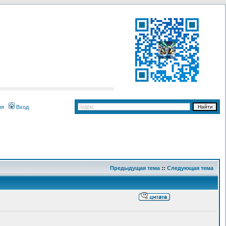
ия
Вход
Предыдущая тема
::
Следующая тема