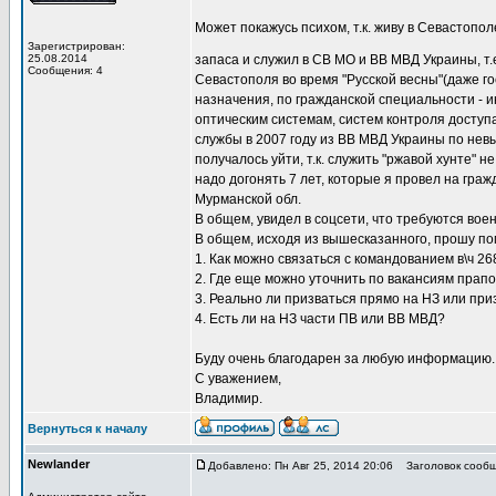
Может покажусь психом, т.к. живу в Севастопо
Зарегистрирован:
25.08.2014
запаса и служил в СВ МО и ВВ МВД Украины, т.
Сообщения: 4
Севастополя во время "Русской весны"(даже го
назначения, по гражданской специальности - 
оптическим системам, систем контроля доступа
службы в 2007 году из ВВ МВД Украины по нев
получалось уйти, т.к. служить "ржавой хунте" не
надо догонять 7 лет, которые я провел на гражд
Мурманской обл.
В общем, увидел в соцсети, что требуются воен
В общем, исходя из вышесказанного, прошу по
1. Как можно связаться с командованием в\ч 2
2. Где еще можно уточнить по вакансиям прапо
3. Реально ли призваться прямо на НЗ или при
4. Есть ли на НЗ части ПВ или ВВ МВД?
Буду очень благодарен за любую информацию.
С уважением,
Владимир.
Вернуться к началу
Newlander
Добавлено: Пн Авг 25, 2014 20:06
Заголовок сообще