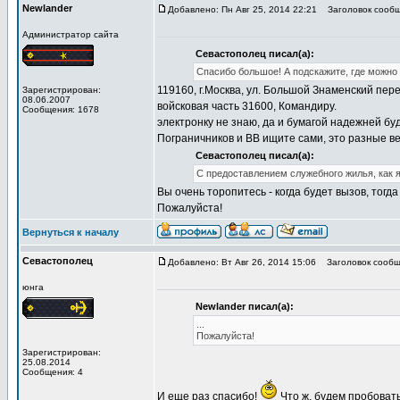
Newlander
Добавлено: Пн Авг 25, 2014 22:21
Заголовок сообще
Администратор сайта
Севастополец писал(а):
Спасибо большое! А подскажите, где можно
119160, г.Москва, ул. Большой Знаменский пере
Зарегистрирован:
08.06.2007
войсковая часть 31600, Командиру.
Сообщения: 1678
электронку не знаю, да и бумагой надежней бу
Пограничников и ВВ ищите сами, это разные ве
Севастополец писал(а):
С предоставлением служебного жилья, как я
Вы очень торопитесь - когда будет вызов, тогд
Пожалуйста!
Вернуться к началу
Севастополец
Добавлено: Вт Авг 26, 2014 15:06
Заголовок сообще
юнга
Newlander писал(а):
...
Пожалуйста!
Зарегистрирован:
25.08.2014
Сообщения: 4
И еще раз спасибо!
Что ж, будем пробовать