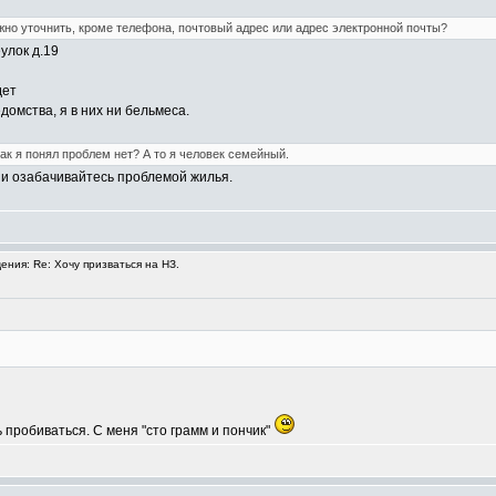
жно уточнить, кроме телефона, почтовый адрес или адрес электронной почты?
улок д.19
дет
домства, я в них ни бельмеса.
ак я понял проблем нет? А то я человек семейный.
а и озабачивайтесь проблемой жилья.
ния: Re: Хочу призваться на НЗ.
 пробиваться. С меня "сто грамм и пончик"