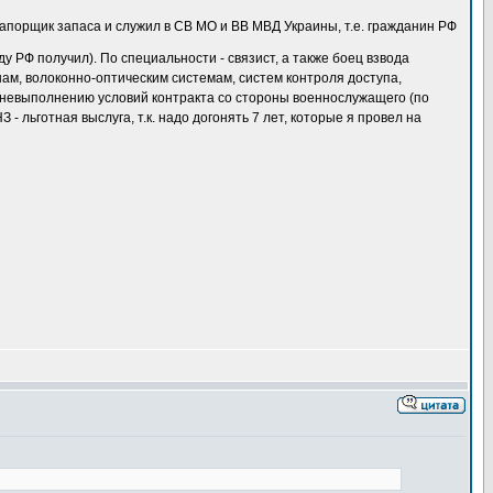
прапорщик запаса и служил в СВ МО и ВВ МВД Украины, т.е. гражданин РФ
 РФ получил). По специальности - связист, а также боец взвода
ам, волоконно-оптическим системам, систем контроля доступа,
о невыполнению условий контракта со стороны военнослужащего (по
 - льготная выслуга, т.к. надо догонять 7 лет, которые я провел на