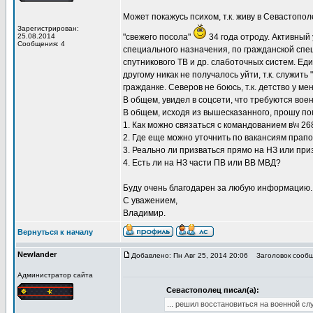
Может покажусь психом, т.к. живу в Севастопо
Зарегистрирован:
25.08.2014
"свежего посола"
34 года отроду. Активный
Сообщения: 4
специального назначения, по гражданской спе
спутникового ТВ и др. слаботочных систем. Е
другому никак не получалось уйти, т.к. служить
гражданке. Северов не боюсь, т.к. детство у м
В общем, увидел в соцсети, что требуются воен
В общем, исходя из вышесказанного, прошу по
1. Как можно связаться с командованием в\ч 2
2. Где еще можно уточнить по вакансиям прапо
3. Реально ли призваться прямо на НЗ или при
4. Есть ли на НЗ части ПВ или ВВ МВД?
Буду очень благодарен за любую информацию.
С уважением,
Владимир.
Вернуться к началу
Newlander
Добавлено: Пн Авг 25, 2014 20:06
Заголовок сообще
Администратор сайта
Севастополец писал(а):
... решил восстановиться на военной сл