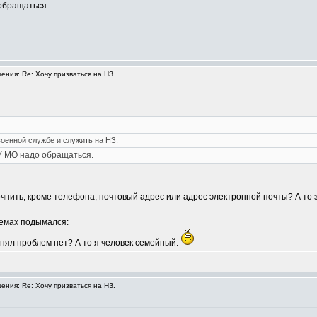
 обращаться.
ния: Re: Хочу призваться на НЗ.
военной службе и служить на НЗ.
ГУ МО надо обращаться.
очнить, кроме телефона, почтовый адрес или адрес электронной почты? А т
темах подымался:
онял проблем нет? А то я человек семейный.
ния: Re: Хочу призваться на НЗ.