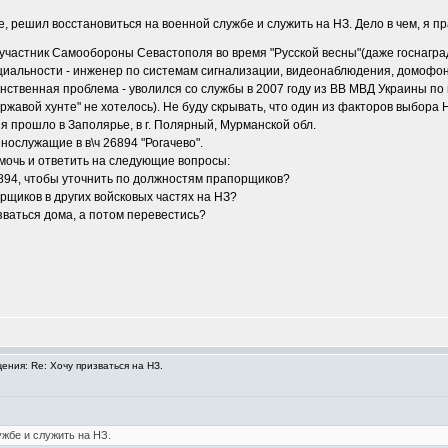
ле, решил восстановиться на военной службе и служить на НЗ. Дело в чем, я 
 участник Самообороны Севастополя во время "Русской весны"(даже госнаграду
циальности - инженер по системам сигнализации, видеонаблюдения, домофон
динственная проблема - уволился со службы в 2007 году из ВВ МВД Украины п
 "ржавой хунте" не хотелось). Не буду скрывать, что один из факторов выбора НЗ
еня прошло в Заполярье, в г. Полярный, Мурманской обл.
нослужащие в в\ч 26894 "Рогачево".
мочь и ответить на следующие вопросы:
6894, чтобы уточнить по должностям прапорщиков?
рщиков в других войсковых частях на НЗ?
зваться дома, а потом перевестись?
ния: Re: Хочу призваться на НЗ.
ужбе и служить на НЗ.