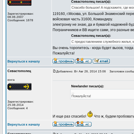
Севастополец писал(а):
Спасибо большое! А подскажите, где мо
119160, г.Москва, ул. Большой Знаменский пере
Зарегистрирован:
08.06.2007
войсковая часть 31600, Командиру.
Сообщения: 1678
электронку не знаю, да и бумагой надежней бу
Пограничников и ВВ ищите сами, это разные ве
Севастополец писал(а):
С предоставлением служебного жилья, к
Вы очень торопитесь - когда будет вызов, тогд
Пожалуйста!
Вернуться к началу
Севастополец
Добавлено: Вт Авг 26, 2014 15:06
Заголовок сообще
юнга
Newlander писал(а):
...
Пожалуйста!
Зарегистрирован:
25.08.2014
Сообщения: 4
И еще раз спасибо!
Что ж, будем пробовать
Вернуться к началу