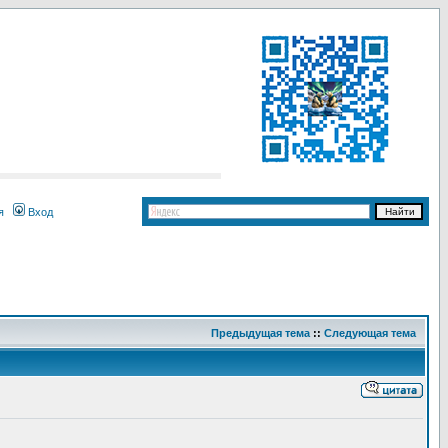
я
Вход
Предыдущая тема
::
Следующая тема