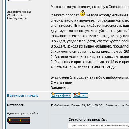
Может покажусь психом, т.к. живу в Севастопо
Зарегистрирован:
25.08.2014
"свежего посола"
34 года отроду. Активный
Сообщения: 4
специального назначения, по гражданской спе
спутникового ТВ и др. слаботочных систем. Е
другому никак не получалось уйти, т.к. служить
гражданке. Северов не боюсь, т.к. детство у м
В общем, увидел в соцсети, что требуются воен
В общем, исходя из вышесказанного, прошу по
1. Как можно связаться с командованием в\ч 2
2. Где еще можно уточнить по вакансиям прапо
3. Реально ли призваться прямо на НЗ или при
4. Есть ли на НЗ части ПВ или ВВ МВД?
Буду очень благодарен за любую информацию.
С уважением,
Владимир.
Вернуться к началу
Newlander
Добавлено: Пн Авг 25, 2014 20:06
Заголовок сообще
Администратор сайта
Севастополец писал(а):
... решил восстановиться на военной сл