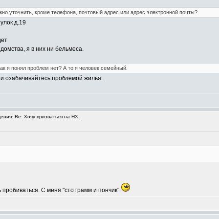
жно уточнить, кроме телефона, почтовый адрес или адрес электронной почты?
улок д.19
дет
домства, я в них ни бельмеса.
ак я понял проблем нет? А то я человек семейный.
а и озабачивайтесь проблемой жилья.
ния: Re: Хочу призваться на НЗ.
 пробиваться. С меня "сто грамм и пончик"