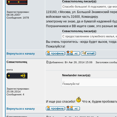
Севастополец писал(а):
Спасибо большое! А подскажите, где мо
119160, г.Москва, ул. Большой Знаменский пере
Зарегистрирован:
08.06.2007
войсковая часть 31600, Командиру.
Сообщения: 1678
электронку не знаю, да и бумагой надежней бу
Пограничников и ВВ ищите сами, это разные ве
Севастополец писал(а):
С предоставлением служебного жилья, к
Вы очень торопитесь - когда будет вызов, тогд
Пожалуйста!
Вернуться к началу
Севастополец
Добавлено: Вт Авг 26, 2014 15:06
Заголовок сообще
юнга
Newlander писал(а):
...
Пожалуйста!
Зарегистрирован:
25.08.2014
Сообщения: 4
И еще раз спасибо!
Что ж, будем пробовать
Вернуться к началу