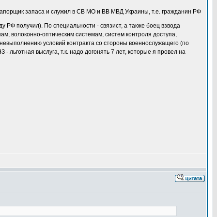
прапорщик запаса и служил в СВ МО и ВВ МВД Украины, т.е. гражданин РФ
 РФ получил). По специальности - связист, а также боец взвода
ам, волоконно-оптическим системам, систем контроля доступа,
о невыполнению условий контракта со стороны военнослужащего (по
 - льготная выслуга, т.к. надо догонять 7 лет, которые я провел на