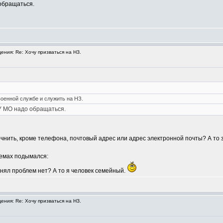
 обращаться.
ния: Re: Хочу призваться на НЗ.
военной службе и служить на НЗ.
ГУ МО надо обращаться.
очнить, кроме телефона, почтовый адрес или адрес электронной почты? А т
темах подымался:
онял проблем нет? А то я человек семейный.
ния: Re: Хочу призваться на НЗ.