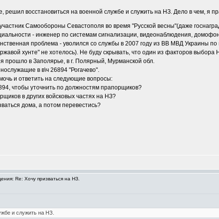
ле, решил восстановиться на военной службе и служить на НЗ. Дело в чем, я 
 участник Самообороны Севастополя во время "Русской весны"(даже госнаграду
циальности - инженер по системам сигнализации, видеонаблюдения, домофон
динственная проблема - уволился со службы в 2007 году из ВВ МВД Украины п
 "ржавой хунте" не хотелось). Не буду скрывать, что один из факторов выбора НЗ
еня прошло в Заполярье, в г. Полярный, Мурманской обл.
нослужащие в в\ч 26894 "Рогачево".
мочь и ответить на следующие вопросы:
6894, чтобы уточнить по должностям прапорщиков?
рщиков в других войсковых частях на НЗ?
зваться дома, а потом перевестись?
ния: Re: Хочу призваться на НЗ.
ужбе и служить на НЗ.