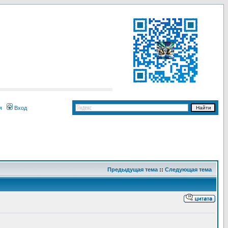
я
Вход
Предыдущая тема
::
Следующая тема