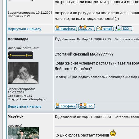
матросы делали самолеты и крепости и многое др
Зарегистрирован: 10.11.2007
матросам на роту давали пол оленя для шашлыка
Сообщения: 21
конечно, но все в пределах номы! )))
Вернуться к началу
Александра
Добавлено: Вс Мар 01, 2009 22:15
Заголовок сооб
младший лейтенант
Это такой снежный МАЙ???????
Когда же снег успевает растаять (и тает ли во
Действо- в Рогачёво?
Последний раз редактировалось: Александра (Вс Мар 0
Зарегистрирован:
10.02.2009
Сообщения: 187
Откуда: Санкт-Петербург
Вернуться к началу
Mave®ick
Добавлено: Вс Мар 01, 2009 22:23
Заголовок сооб
вежливый
Ко Дню флота растает точно!!!