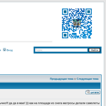
я
Вход
Предыдущая тема
::
Следующая тема
чно!!! да да в мае! ))) как на площади из снега матросы делали самолеты