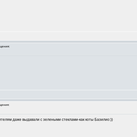
щения:
щения:
ителям даже выдавали с зелеными стеклами-как коты Базилио:))