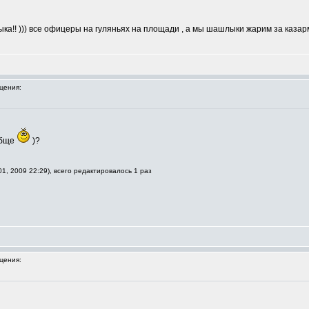
!! ))) все офицеры на гуляньях на площади , а мы шашлыки жарим за казармой
щения:
обще
)?
1, 2009 22:29), всего редактировалось 1 раз
щения: