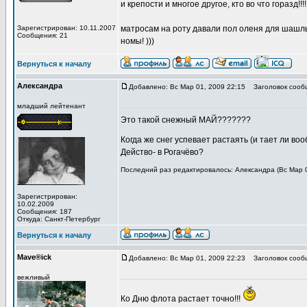
и крепости и многое другое, кто во что горазд!!!!
Зарегистрирован: 10.11.2007
матросам на роту давали пол оленя для шашлыка
Сообщения: 21
номы! )))
Вернуться к началу
Александра
Добавлено: Вс Мар 01, 2009 22:15
Заголовок сооб
младший лейтенант
Это такой снежный МАЙ???????
Когда же снег успевает растаять (и тает ли во
Действо- в Рогачёво?
Последний раз редактировалось: Александра (Вс Мар 0
Зарегистрирован:
10.02.2009
Сообщения: 187
Откуда: Санкт-Петербург
Вернуться к началу
Mave®ick
Добавлено: Вс Мар 01, 2009 22:23
Заголовок сооб
вежливый
Ко Дню флота растает точно!!!