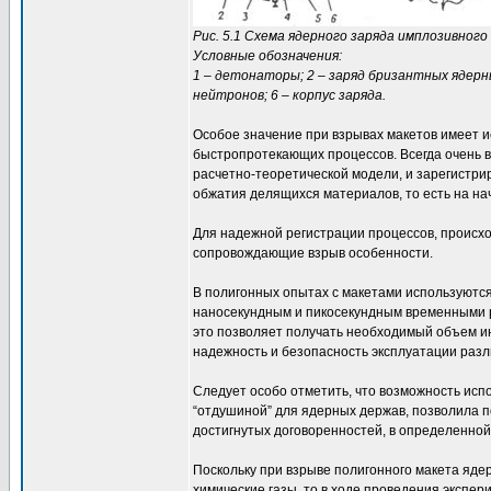
Рис. 5.1 Схема ядерного заряда имплозивного
Условные обозначения:
1 – детонаторы; 2 – заряд бризантных ядерн
нейтронов; 6 – корпус заряда.
Особое значение при взрывах макетов имеет 
быстропротекающих процессов. Всегда очень 
расчетно-теоретической модели, и зарегистрир
обжатия делящихся материалов, то есть на на
Для надежной регистрации процессов, происхо
сопровождающие взрыв особенности.
В полигонных опытах с макетами используютс
наносекундным и пикосекундным временными р
это позволяет получать необходимый объем и
надежность и безопасность эксплуатации разл
Следует особо отметить, что возможность ис
“отдушиной” для ядерных держав, позволила 
достигнутых договоренностей, в определенной
Поскольку при взрыве полигонного макета яде
химические газы, то в ходе проведения экспе