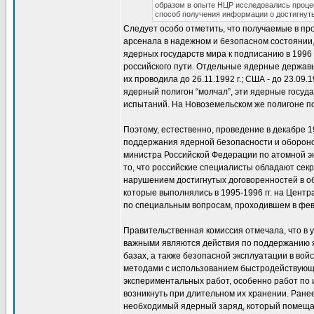
образом в опыте НЦР исследовались процес
способ получения информации о достигнуты
Следует особо отметить, что получаемые в п
арсенала в надежном и безопасном состоянии,
ядерных государств мира к подписанию в 199
российского пути. Отдельные ядерные держа
их проводила до 26.11.1992 г.; США - до 23.09.19
ядерный полигон “молчал”, эти ядерные госуда
испытаний. На Новоземельском же полигоне п
Поэтому, естественно, проведение в декабре 
поддержания ядерной безопасности и обороно
министра Российской Федерации по атомной эне
то, что российские специалисты обладают сек
нарушением достигнутых договоренностей в о
которые выполнялись в 1995-1996 гг. на Цент
по специальным вопросам, проходившем в февр
Правительственная комиссия отмечала, что в
важными являются действия по поддержанию яд
базах, а также безопасной эксплуатации в вой
методами с использованием быстродействующи
экспериментальных работ, особенно работ по
возникнуть при длительном их хранении. Ранее
необходимый ядерный заряд, который помещалс