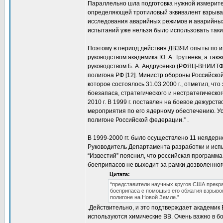
Параллельно шла подготовка нужной измерите
определяющей тротиловый эквивалент взрыва.
исследования аварийных режимов и аварийных
испытаний уже нельзя было использовать так
Поэтому в период действия ДВЗЯИ опыты по и
руководством академика Ю. А. Трутнева, а так
руководством Б. А. Андрусенко (РФЯЦ-ВНИИТФ
полигона РФ [12]. Министр обороны Российск
которое состоялось 31.03.2000 г., отметил, 
боезапаса, стратегического и нестратегичес
2010 г. В 1999 г. поставлен на боевое дежурст
мероприятия по его ядерному обеспечению. 
полигоне Российской федерации.” .
В 1999-2000 гг. было осуществлено 11 неядер
Руководитель Департамента разработки и исп
“Известий” пояснил, что российская программ
боеприпасов не выходит за рамки дозволенног
Цитата:
“представители научных кругов США прекра
боеприпаса с помощью его обжатия взрыво
полигоне на Новой Земле.”
.Действительно, и это подтверждает академик 
используются химические ВВ. Очень важно в б