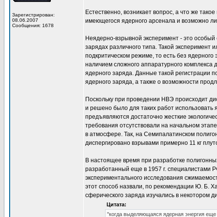
Естественно, возникает вопрос, а что же тако
Зарегистрирован:
08.06.2007
имеющегося ядерного арсенала и возможно ли
Сообщения: 1678
Неядерно-взрывной эксперимент - это особый
зарядах различного типа. Такой эксперимент 
подкритическом режиме, то есть без ядерного
наличием сложного аппаратурного комплекса 
ядерного заряда. Данные такой регистрации 
ядерного заряда, а также о возможности продл
Поскольку при проведении НВЭ происходит ди
и решено было для таких работ использовать
предъявляются достаточно жесткие экологичес
требования отсутствовали на начальном этап
в атмосфере. Так, на Семипалатинском полигон
диспергировано взрывами примерно 11 кг плут
В настоящее время при разработке полигонны
разработанный еще в 1957 г. специалистами 
экспериментального исследования сжимаемост
этот способ назвали, по рекомендации Ю. Б. Х
сферического заряда изучались в некотором д
Цитата:
''когда выделяющаяся ядерная энергия еще 