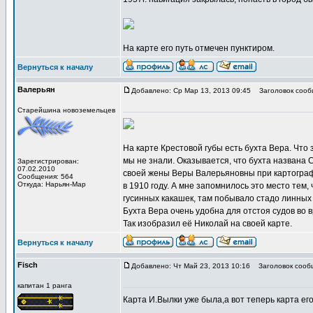
На карте его путь отмечен пунктиром.
Вернуться к началу
Валерьян
Добавлено: Ср Мар 13, 2013 09:45
Заголовок сооб
Старейшина новоземельцев
На карте Крестовой губы есть бухта Вера. Что 
мы не знали. Оказывается, что бухта названа С
Зарегистрирован:
07.02.2010
своей жены Веры Валерьяновны при картогра
Сообщения: 564
Откуда: Нарьян-Мар
в 1910 году. А мне запомнилось это место тем,
гусинных какашек, там побывало стадо линных 
Бухта Вера очень удобна для отстоя судов во 
Так изобразил её Николай на своей карте.
Вернуться к началу
Fisch
Добавлено: Чт Май 23, 2013 10:16
Заголовок сооб
капитан 1 ранга
Карта И.Вылки уже была,а вот теперь карта его