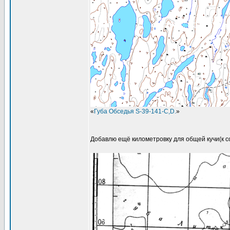
«
Губа Обседья S-39-141-C,D.
»
Добавлю ещё километровку для общей кучи(к со