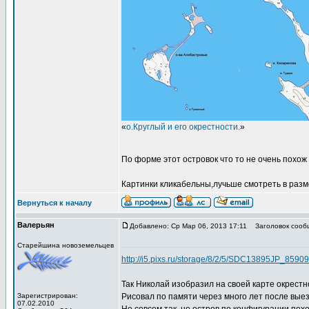
«
о.Круглый и его окрестности.
»
По форме этот островок что то не очень похож 
Картинки кликабельны,лучьше смотреть в разм
Вернуться к началу
Валерьян
Добавлено: Ср Мар 06, 2013 17:11
Заголовок сооб
Старейшина новоземельцев
http://i5.pixs.ru/storage/8/2/5/SDC13895JP_859
Так Николай изобразил на своей карте окрестно
Зарегистрирован:
Рисовал по памяти через много лет после выез
07.02.2010