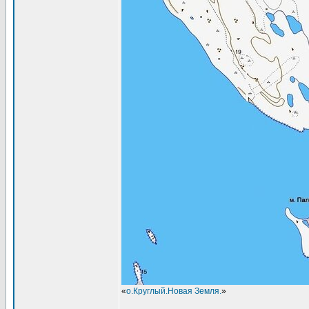
«
о.Круглый.Новая Земля.
»