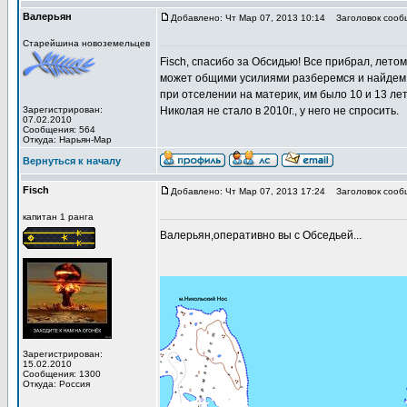
Валерьян
Добавлено: Чт Мар 07, 2013 10:14
Заголовок сооб
Старейшина новоземельцев
Fisch, спасибо за Обсидью! Все прибрал, летом
может общими усилиями разберемся и найдем г
при отселении на материк, им было 10 и 13 ле
Зарегистрирован:
Николая не стало в 2010г., у него не спросить.
07.02.2010
Сообщения: 564
Откуда: Нарьян-Мар
Вернуться к началу
Fisch
Добавлено: Чт Мар 07, 2013 17:24
Заголовок сооб
капитан 1 ранга
Валерьян,оперативно вы с Обседьей...
Зарегистрирован:
15.02.2010
Сообщения: 1300
Откуда: Россия