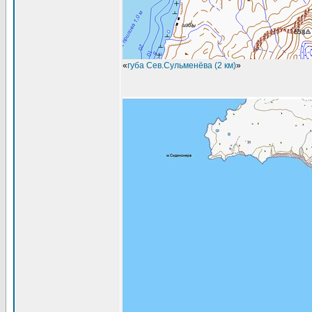
«
губа Сев.Сульменёва (2 км)
»