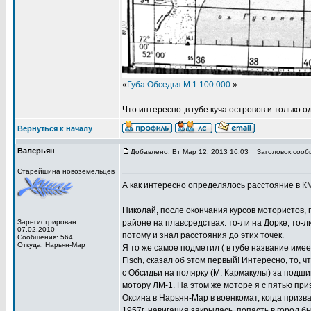
«
Губа Обседья М 1 100 000.
»
Что интересно ,в губе куча островов и только 
Вернуться к началу
Валерьян
Добавлено: Вт Мар 12, 2013 16:03
Заголовок сооб
Старейшина новоземельцев
А как интересно определялось расстояние в К
Николай, после окончания курсов мотористов, 
Зарегистрирован:
районе на плавсредствах: то-ли на Дорке, то-ли
07.02.2010
потому и знал расстояния до этих точек.
Сообщения: 564
Откуда: Нарьян-Мар
Я то же самое подметил ( в губе название имеет
Fisch, сказал об этом первый! Интересно, то, 
с Обсидьи на полярку (М. Кармакулы) за подш
мотору ЛМ-1. На этом же моторе я с пятью при
Оксина в Нарьян-Мар в военкомат, когда призв
1957г. навигация закрылась, попасть в город б