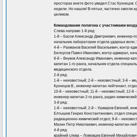
просторах инете фото увидел Стас Кузнецов. 
недели. Но нашли! В-пятых, частично смогли 
целиком.
Командование полигона с участниками возду
Слева направо 1-й ряд:
1-й – Басов Александр Дмитриевич, инженер-по
начальник лаборатории отдела ударных волн; 3-
4-й – Рахманов Василий Васильевич, контр-адм
Белоусов Павел Иванович, контр-адмирал, нач
8-й – Внуков Александр Иванович, инженер-кап
капитан 1-го ранга, начальник отдела специа
медицинского отдела.
2-й ряд:
1-й – неизвестный; 2-й – неизвестный; 3-й – м
Кузнецов В., инженер-капитан лейтенант, отде
10-й – неизвестный; 11-й – неизвестный; 12-й
инженер-капитан 2-го ранга, радио-химический
3-й ряд:
1-й – неизвестный; 2-й – Ушмаров Евгений, инж
Елтышев Генрих Константинович, отдел специал
радиационно-химический отдел; 9-й – неизвест
Мазин Петр Николаевич, инженер-капитан-лей
4-й ряд:
крайний слева – Ломовцев Евгений Михайлович