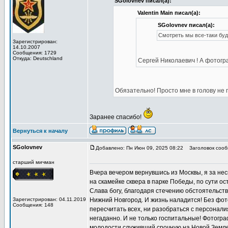
SGolovnev писал(а):
Valentin Main писал(а):
SGolovnev писал(а):
Смотреть мы все-таки буд
Зарегистрирован:
14.10.2007
Сообщения: 1729
Откуда: Deutschland
Сергей Николаевич ! А фото
Обязательно! Просто мне в голову не 
Заранее спасибо!
Вернуться к началу
SGolovnev
Добавлено: Пн Июн 09, 2025 08:22
Заголовок сооб
старший мичман
Вчера вечером вернувшись из Москвы, я за нес
на скамейке сквера в парке Победы, по сути о
Слава богу, благодаря стечению обстоятельств
Зарегистрирован: 04.11.2019
Нижний Новгород. И жизнь наладится! Без фото
Сообщения: 148
пересчитать всех, ни разобраться с персонал
негаданно. И не только госпитальные! Фотогр
молодости служивший срочную на Новой Земле