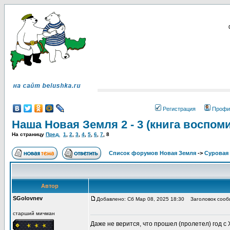
Регистрация
Профи
Наша Новая Земля 2 - 3 (книга воспом
На страницу
Пред.
1
,
2
,
3
,
4
,
5
,
6
,
7
,
8
Список форумов Новая Земля
->
Суровая 
Автор
SGolovnev
Добавлено: Сб Мар 08, 2025 18:30
Заголовок сообщ
старший мичман
Даже не верится, что прошел (пролетел) год с