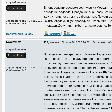
старший мичман
В понедельник вечером вернулся из Москвы, пы
погода не подвела. Правда, не обошлось без 
других пришлось искать с фонарями. Поиски д
Зарегистрирован: 04.11.2019
какими столами и где проводили школьники - 
Сообщения: 148
площади. До купания в фонтанах не дошло. Те
Вернуться к началу
SGolovnev
Добавлено: Пт Июн 26, 2026 10:32
Заголовок сообщ
старший мичман
В ожидании фотографий от Татьяны Гердий в о
как-то не соответствовали его прошлогодним. П
потерял двух человек. Эти два новых лица (и
Зарегистрирован: 04.11.2019
госпиталя по сравнению с прошлым годом "под
Сообщения: 148
Ковальчука, Надежды Гриценко, Натальи Шабал
Школьники выпусков 1981 и 1982 годов были ак
Евсиковой я уже перестал удивляться. Как и н
причине. Вера Владимировна Смыслова, наверн
прибытием на место встречи. На поиски были 
На выходе даже до парящего над Москвой-рек
знаем, что место это называется Патриаршим
осталось неизвестным, Вера Владимировна ска
одноклассниках в группе "Наша Новая Земля". 