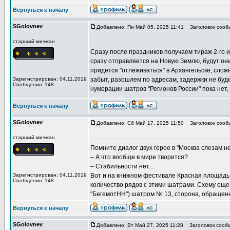
Вернуться к началу
SGolovnev
Добавлено: Пн Май 05, 2025 11:41
Заголовок сообщ
старший мичман
Сразу после праздников получаем тираж 2-го 
сразу отправляется на Новую Землю, будут они 
придется "отлёживаться" в Архангельске, слож
Зарегистрирован: 04.11.2019
забыт, разошлем по адресам, задержки не буд
Сообщения: 148
нумерации шатров "Регионов России" пока нет
Вернуться к началу
SGolovnev
Добавлено: Сб Май 17, 2025 11:50
Заголовок сообщ
старший мичман
Помните диалог двух герое в "Москва слезам н
– А что вообще в мире творится?
– Стабильности нет...
Зарегистрирован: 04.11.2019
Вот и на книжном фестивале Красная площадь 
Сообщения: 148
количество рядов с этими шатрами. Схему еще 
"БегемотНН") шатром № 13, сторона, обращенн
Вернуться к началу
SGolovnev
Добавлено: Вт Май 27, 2025 11:28
Заголовок сообщ