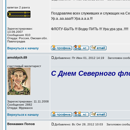
капитан 2 ранга
Поздравляю всех служивших и служащих на Север
Ур.а..аа.ааа!!! Ура.а.а.а.!!!
Зарегистрирован:
ФЛОТУ-БЫТЬ !!! Водку ПИТЬ !!! Ура.ура ура..!!!!!
13.09.2007
Сообщения: 810
Откуда: Роcсия, Омская обл.
Павлоградка
Вернуться к началу
arnoldych.69
Добавлено: Пт Июн 01, 2012 14:19
Заголовок сооб
счастливый милитарист
С Днем Северного фл
Зарегистрирован: 11.11.2008
Сообщения: 2882
Откуда: Мурманск
Вернуться к началу
Вениамин Попов
Добавлено: Вс Окт 28, 2012 10:03
Заголовок сообщ