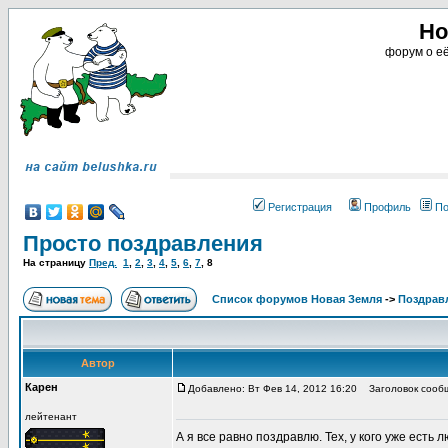
Но
форум о её
Регистрация
Профиль
По
Просто поздравления
На страницу
Пред.
1
,
2
,
3
,
4
,
5
,
6
,
7
,
8
Список форумов Новая Земля
->
Поздрав
Автор
Карен
Добавлено: Вт Фев 14, 2012 16:20
Заголовок сооб
лейтенант
А я все равно поздравлю. Тех, у кого уже есть л