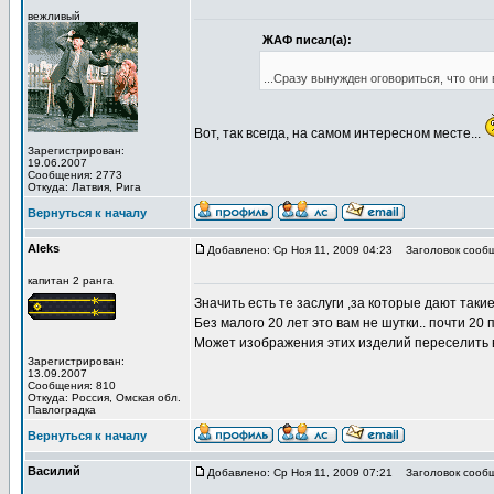
вежливый
ЖАФ писал(а):
...Сразу вынужден оговориться, что он
Вот, так всегда, на самом интересном месте...
Зарегистрирован:
19.06.2007
Сообщения: 2773
Откуда: Латвия, Рига
Вернуться к началу
Aleks
Добавлено: Ср Ноя 11, 2009 04:23
Заголовок сообщ
капитан 2 ранга
Значить есть те заслуги ,за которые дают такие 
Без малого 20 лет это вам не шутки.. почти 20
Может изображения этих изделий переселить в
Зарегистрирован:
13.09.2007
Сообщения: 810
Откуда: Роcсия, Омская обл.
Павлоградка
Вернуться к началу
Василий
Добавлено: Ср Ноя 11, 2009 07:21
Заголовок сообщ