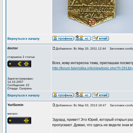
Вернуться к началу
doctor
Добавлено: Вс Мар 20, 2011 12:44
Заголовок сооб
старшина 2 статьи
Всех, кому интересна тема, приглашаю посмот
http://forum.faleristika.info/viewtopic.php?f=291&
Зарегистрирован:
14.10.2007
Сообщения: 22
Откуда: Сызрань
Вернуться к началу
YuriSomin
Добавлено: Вс Мар 03, 2013 18:47
Заголовок сооб
матрос
Эдуард, привет! Это Юрий, который открыл ра
пропускают. Думаю, что здесь не видели знак в/ч