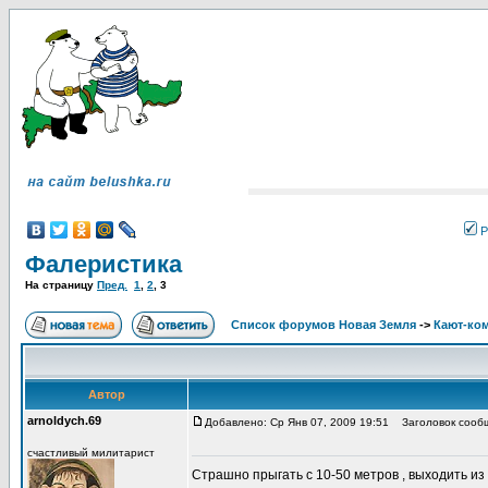
Р
Фалеристика
На страницу
Пред.
1
,
2
,
3
Список форумов Новая Земля
->
Кают-ко
Автор
arnoldych.69
Добавлено: Ср Янв 07, 2009 19:51
Заголовок сооб
счастливый милитарист
Страшно прыгать с 10-50 метров , выходить из