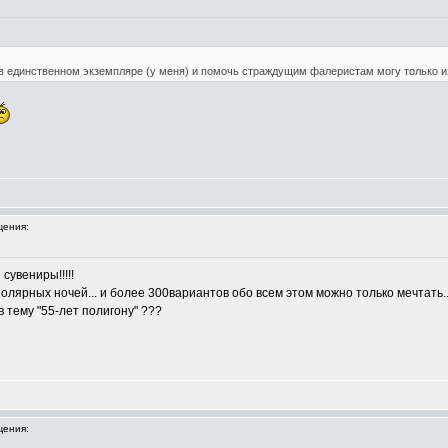
и в единственном экземпляре (у меня) и помочь страждущим фалеристам могу только 
ения:
сувениры!!!!!
 полярных ночей... и более 300вариантов обо всем этом можно только мечтать.
 тему "55-лет полигону" ???
ения: