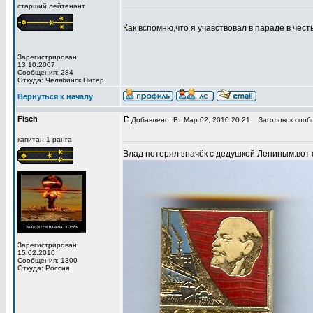
старший лейтенант
Как вспомню,что я учавствовал в параде в чест
Зарегистрирован:
13.10.2007
Сообщения: 284
Откуда: Челябинск,Питер.
Вернуться к началу
Fisch
Добавлено: Вт Мар 02, 2010 20:21
Заголовок сооб
капитан 1 ранга
Влад потерял значёк с дедушкой Лениным.вот 
Зарегистрирован:
15.02.2010
Сообщения: 1300
Откуда: Россия