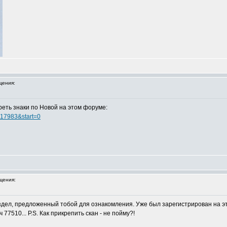
щения:
реть знаки по Новой на этом форуме:
t=17983&start=0
щения:
здел, предложенный тобой для ознакомления. Уже был зарегистрирован на эт
 77510... P.S. Как прикрепить скан - не пойму?!