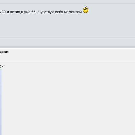
ь 20-и летия,а уже 55...Чувствую себя мамонтом
щения:
он: