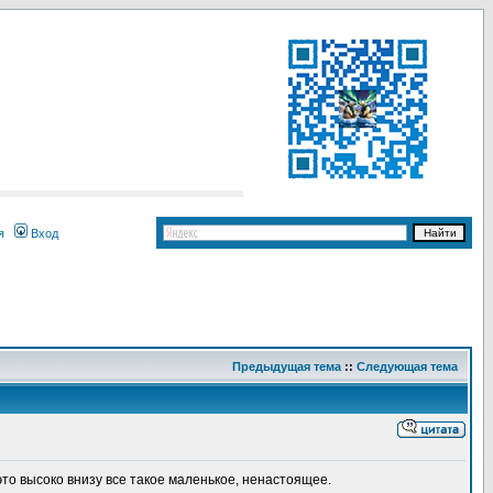
я
Вход
Предыдущая тема
::
Следующая тема
это высоко внизу все такое маленькое, ненастоящее.