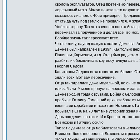
сволочь эксплуататор. Отец претензию перев
деревянный метр. Молча показал его покупател
оказалось лишнего с 40см примерно. Продавец
от стыда чуть под землю не провалился. А жло
Ушёл в сторону. Так что военного опыта было 
переживал за порученное и делал все что мог.
Вообще жизнь так пересекает всех.
Читаю книгу, наугад всякую с полки. Дежнёва. А
Дежнев был направлен в 1939г . Как только в
Паниным ,Карменом, и тд. Отец был радистом. 
разбить и обеспечивать круглосуточную связь.
Георгия Седова.
Капитаном Седова стал константин бариги. От
знали всех. Вот вам пересечение.
Отца гаигагралили даже медальной, но он не п
или забыли. У меня пропуск на ледокол и запис
Дежнёв ходил тогда с грузами. Война с белофи
пробью в Гатчину. Тамошний архив забрал из м
военными кораблями и тоже там. Но связи с Га
побывал в СПб на 70 лет мне устроили жена и 
День рождения на такси. И в Кронштадт на так
Возможно и Гатчину осилю.
Так вот с дежгева отца мобилизовали в ьелом
В момент боя с шеером, на Лежневе матросом с
Жорка Тонны. Без уничижения. Я свомх одногодо