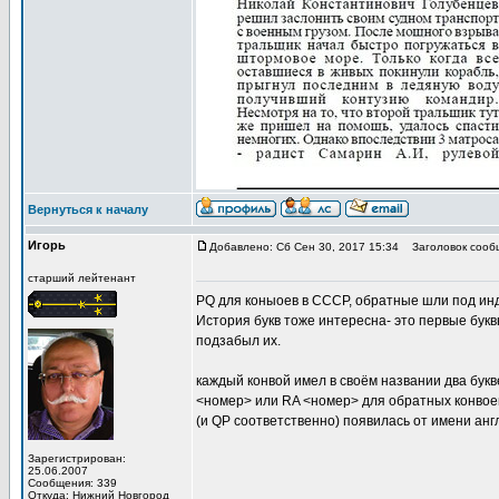
Вернуться к началу
Игорь
Добавлено: Сб Сен 30, 2017 15:34
Заголовок сооб
старший лейтенант
PQ для коныоев в СССР, обратные шли под ин
История букв тоже интересна- это первые бук
подзабыл их.
каждый конвой имел в своём названии два бук
<номер> или RA <номер> для обратных конвое
(и QP соответственно) появилась от имени англ
Зарегистрирован:
25.06.2007
Сообщения: 339
Откуда: Нижний Новгород