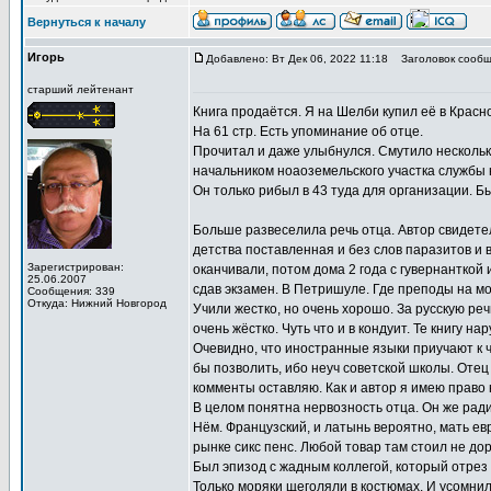
Вернуться к началу
Игорь
Добавлено: Вт Дек 06, 2022 11:18
Заголовок сообщ
старший лейтенант
Книга продаётся. Я на Шелби купил её в Красноя
На 61 стр. Есть упоминание об отце.
Прочитал и даже улыбнулся. Смутило несколько
начальником ноаоземельского участка службы н
Он только рибыл в 43 туда для организации. Б
Больше развеселила речь отца. Автор свидетель
детства поставленная и без слов паразитов и в
Зарегистрирован:
оканчивали, потом дома 2 года с гувернанткой
25.06.2007
сдав экзамен. В Петришуле. Где преподы на м
Сообщения: 339
Откуда: Нижний Новгород
Учили жестко, но очень хорошо. За русскую ре
очень жёстко. Чуть что и в кондуит. Те книгу н
Очевидно, что иностранные языки приучают к чё
бы позволить, ибо неуч советской школы. Отец 
комменты оставляю. Как и автор я имею право 
В целом понятна нервозность отца. Он же радис
Нём. Французский, и латынь вероятно, мать ев
рынке сикс пенс. Любой товар там стоил не дор
Был эпизод с жадным коллегой, который отрез 
Только моряки щеголяли в костюмах. И усомнил