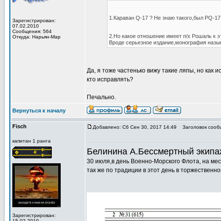
1.Караван Q-17 ? Не знаю такого,был РQ-17
Зарегистрирован:
07.02.2010
Сообщения: 564
2.Но какое отношение имеет п/х Рошаль к э
Откуда: Нарьян-Мар
Вроде серьезное издание,монография называ
Да, я тоже частенько вижу такие ляпы, но как и
кто исправлять?
Печально.
Вернуться к началу
Fisch
Добавлено: Сб Сен 30, 2017 14:49
Заголовок сооб
капитан 1 ранга
Белинина А.Бессмертный экипаж/
30 июля,в день Военно-Морского Флота, на мес
так же по традиции в этот день в торжественн
Зарегистрирован:
15.02.2010