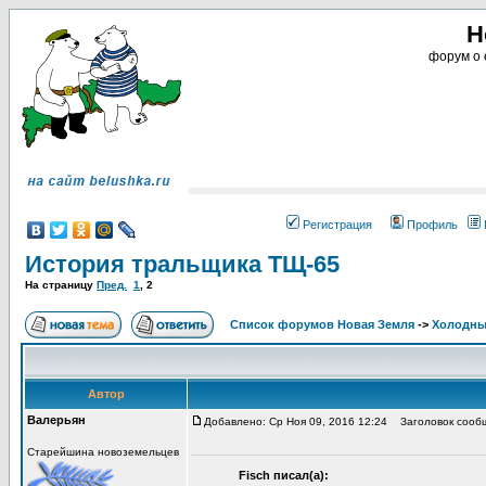
Н
форум о 
Регистрация
Профиль
История тральщика ТЩ-65
На страницу
Пред.
1
,
2
Список форумов Новая Земля
->
Холодны
Автор
Валерьян
Добавлено: Ср Ноя 09, 2016 12:24
Заголовок сооб
Старейшина новоземельцев
Fisch писал(а):