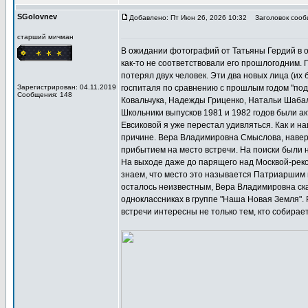
SGolovnev
Добавлено: Пт Июн 26, 2026 10:32
Заголовок сообщ
старший мичман
В ожидании фотографий от Татьяны Гердий в о
как-то не соответствовали его прошлогодним. П
потерял двух человек. Эти два новых лица (и
Зарегистрирован: 04.11.2019
госпиталя по сравнению с прошлым годом "под
Сообщения: 148
Ковальчука, Надежды Гриценко, Натальи Шабал
Школьники выпусков 1981 и 1982 годов были ак
Евсиковой я уже перестал удивляться. Как и н
причине. Вера Владимировна Смыслова, наверн
прибытием на место встречи. На поиски были 
На выходе даже до парящего над Москвой-рек
знаем, что место это называется Патриаршим
осталось неизвестным, Вера Владимировна ска
одноклассниках в группе "Наша Новая Земля". 
встречи интересны не только тем, кто собирае