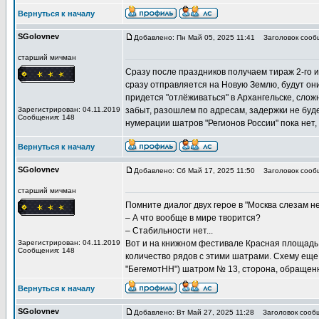
Вернуться к началу
SGolovnev
Добавлено: Пн Май 05, 2025 11:41
Заголовок сообщ
старший мичман
Сразу после праздников получаем тираж 2-го 
сразу отправляется на Новую Землю, будут они 
придется "отлёживаться" в Архангельске, слож
Зарегистрирован: 04.11.2019
забыт, разошлем по адресам, задержки не буд
Сообщения: 148
нумерации шатров "Регионов России" пока нет
Вернуться к началу
SGolovnev
Добавлено: Сб Май 17, 2025 11:50
Заголовок сообщ
старший мичман
Помните диалог двух герое в "Москва слезам н
– А что вообще в мире творится?
– Стабильности нет...
Зарегистрирован: 04.11.2019
Вот и на книжном фестивале Красная площадь 
Сообщения: 148
количество рядов с этими шатрами. Схему еще 
"БегемотНН") шатром № 13, сторона, обращенн
Вернуться к началу
SGolovnev
Добавлено: Вт Май 27, 2025 11:28
Заголовок сообщ