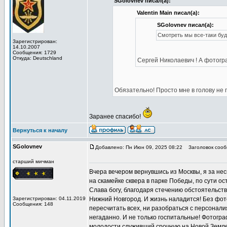
SGolovnev писал(а):
Valentin Main писал(а):
SGolovnev писал(а):
Смотреть мы все-таки буд
Зарегистрирован:
14.10.2007
Сообщения: 1729
Откуда: Deutschland
Сергей Николаевич ! А фото
Обязательно! Просто мне в голову не 
Заранее спасибо!
Вернуться к началу
SGolovnev
Добавлено: Пн Июн 09, 2025 08:22
Заголовок сооб
старший мичман
Вчера вечером вернувшись из Москвы, я за нес
на скамейке сквера в парке Победы, по сути о
Слава богу, благодаря стечению обстоятельств
Зарегистрирован: 04.11.2019
Нижний Новгород. И жизнь наладится! Без фото
Сообщения: 148
пересчитать всех, ни разобраться с персонал
негаданно. И не только госпитальные! Фотогр
молодости служивший срочную на Новой Земле