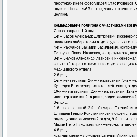
просторах инете фото увидел Стас Кузнецов. 
недели. Но нашли! В-пятых, частично смогли 
целиком.
Командование полигона с участниками возду
Слева направо 1-й ряд:
1-й – Басов Александр Дмитриевич, инженер-по
начальник лаборатории отдела ударных волн; 3-
4-й – Рахманов Василий Васильевич, контр-адм
Белоусов Павел Иванович, контр-адмирал, нач
8-й – Внуков Александр Иванович, инженер-кап
капитан 1-го ранга, начальник отдела специа
медицинского отдела.
2-й ряд:
1-й – неизвестный; 2-й – неизвестный; 3-й – м
Кузнецов В., инженер-капитан лейтенант, отде
10-й – неизвестный; 11-й – неизвестный; 12-й
инженер-капитан 2-го ранга, радио-химический
3-й ряд:
1-й – неизвестный; 2-й – Ушмаров Евгений, инж
Елтышев Генрих Константинович, отдел специал
радиационно-химический отдел; 9-й – неизвест
Мазин Петр Николаевич, инженер-капитан-лей
4-й ряд:
крайний слева – Ломовцев Евгений Михайлович