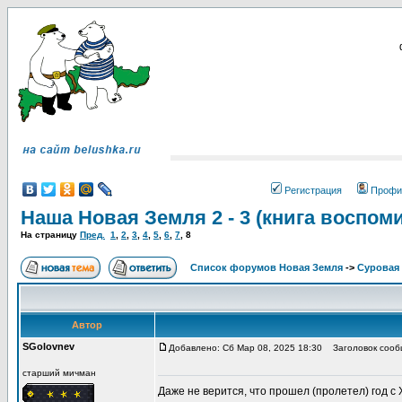
Регистрация
Профи
Наша Новая Земля 2 - 3 (книга воспом
На страницу
Пред.
1
,
2
,
3
,
4
,
5
,
6
,
7
,
8
Список форумов Новая Земля
->
Суровая 
Автор
SGolovnev
Добавлено: Сб Мар 08, 2025 18:30
Заголовок сообщ
старший мичман
Даже не верится, что прошел (пролетел) год с