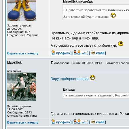
Mave®ick писал(а):
В Прибалтике заработают три
маленьких к
Зато кирпичей будет отложено!
Зарегистрирован:
26.06.2007
Сообщения: 807
Правильно, и домики стройте только из кирпичи
Откуда: Киев. Украина
Не как Наф-Наф и Ниф-Ниф.
А то серый волк все здует с прибалтики.
Вернуться к началу
Mave®ick
Добавлено: Пн Авг 10, 2015 19:46
Заголовок сообщ
вежливый
Вирус заборостроения
Цитата:
Латвия должна укрепить границу с Россией
Зарегистрирован:
19.06.2007
Сообщения: 2773
Где эти толпы нелегальных мигрантов из Росс
Откуда: Латвия, Рига
Вернуться к началу