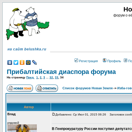
Но
форум о её
Регистрация
Профиль
По
Прибалтийская диаспора форума
На страницу
Пред.
1
,
2
,
3
...
32
,
33
,
34
Список форумов Новая Земля
->
Изба-го
Автор
Влад
Добавлено: Ср Июл 01, 2015 06:26
Заголовок сооб
рядовой
В Генпрокуратуру России поступил депутатс