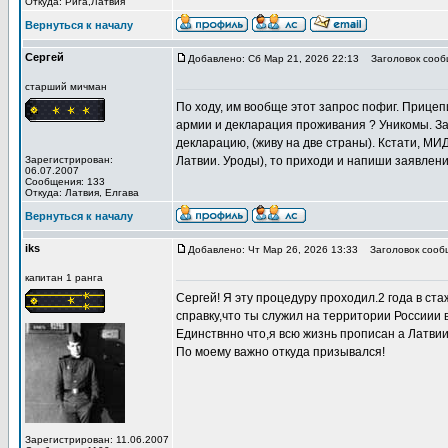
Откуда: Рига,Латвия
Вернуться к началу
Сергей
Добавлено: Сб Мар 21, 2026 22:13
Заголовок сооб
старший мичман
По ходу, им вообще этот запрос пофиг. Прицепи
армии и декларация проживания ? Уникомы. Запр
декларацию, (живу на две страны). Кстати, МИ
Зарегистрирован:
Латвии. Уроды), то приходи и напиши заявлени
06.07.2007
Сообщения: 133
Откуда: Латвия, Елгава
Вернуться к началу
iks
Добавлено: Чт Мар 26, 2026 13:33
Заголовок сооб
капитан 1 ранга
Сергей! Я эту процедуру проходил.2 года в с
справку,что ты служил на территории Россиии 
Единствнно что,я всю жизнь прописан а Латвии
По моему важно откуда призывался!
Зарегистрирован: 11.06.2007