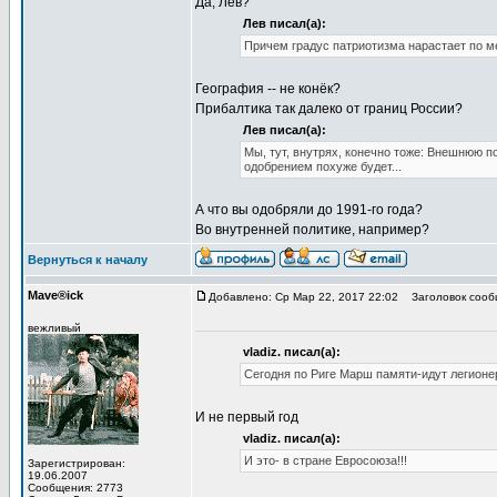
Да, Лев?
Лев писал(а):
Причем градус патриотизма нарастает по ме
География -- не конёк?
Прибалтика так далеко от границ России?
Лев писал(а):
Мы, тут, внутрях, конечно тоже: Внешнюю п
одобрением похуже будет...
А что вы одобряли до 1991-го года?
Во внутренней политике, например?
Вернуться к началу
Mave®ick
Добавлено: Ср Мар 22, 2017 22:02
Заголовок сооб
вежливый
vladiz. писал(а):
Сегодня по Риге Марш памяти-идут легион
И не первый год
vladiz. писал(а):
И это- в стране Евросоюза!!!
Зарегистрирован:
19.06.2007
Сообщения: 2773