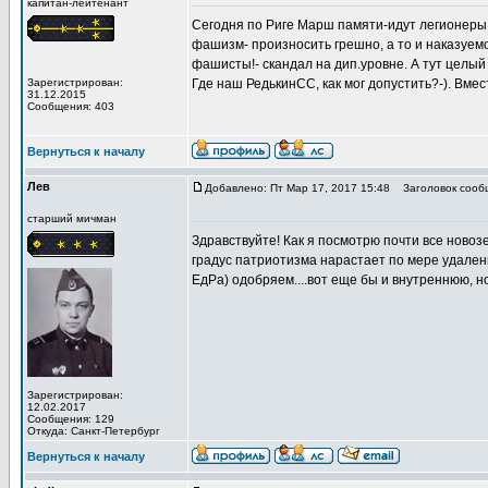
капитан-лейтенант
Сегодня по Риге Марш памяти-идут легионеры в
фашизм- произносить грешно, а то и наказуем
фашисты!- скандал на дип.уровне. А тут целый м
Зарегистрирован:
Где наш РедькинСС, как мог допустить?-). Вмес
31.12.2015
Сообщения: 403
Вернуться к началу
Лев
Добавлено: Пт Мар 17, 2017 15:48
Заголовок сооб
старший мичман
Здравствуйте! Как я посмотрю почти все нов
градус патриотизма нарастает по мере удален
ЕдРа) одобряем....вот еще бы и внутреннюю, но
Зарегистрирован:
12.02.2017
Сообщения: 129
Откуда: Санкт-Петербург
Вернуться к началу