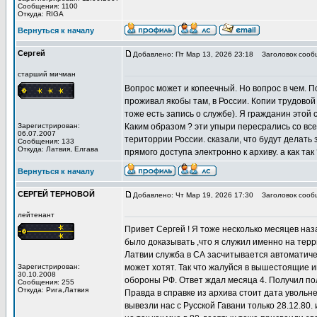
Сообщения: 1100
Откуда: RIGA
Вернуться к началу
Сергей
Добавлено: Пт Мар 13, 2026 23:18
Заголовок сооб
старший мичман
Вопрос может и копеечный. Но вопрос в чем. По
проживал якобы там, в России. Копии трудовой 
тоже есть запись о службе). Я гражданин этой 
Зарегистрирован:
Каким образом ? эти упыри пересрались со вс
06.07.2007
територрии России. сказали, что будут делать 
Сообщения: 133
Откуда: Латвия, Елгава
прямого доступа электронно к архиву. а как та
Вернуться к началу
СЕРГЕЙ ТЕРНОВОЙ
Добавлено: Чт Мар 19, 2026 17:30
Заголовок сооб
лейтенант
Привет Сергей ! Я тоже несколько месяцев наз
было доказывать ,что я служил именно на терр
Латвии служба в СА засчитывается автоматичес
Зарегистрирован:
может хотят. Так что жалуйся в вышестоящие и
30.10.2008
обороны РФ. Ответ ждал месяца 4. Получил пол
Сообщения: 255
Откуда: Рига,Латвия
Правда в справке из архива стоит дата увольне
вывезли нас с Русской Гавани только 28.12.80.