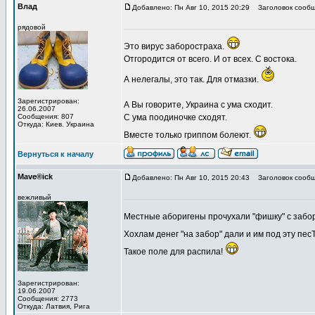
Влад
Добавлено: Пн Авг 10, 2015 20:29
Заголовок сообщ
рядовой
Это вирус заборостраха.
Отгородится от всего. И от всех. С востока.
А нелегалы, это так. Для отмазки.
Зарегистрирован:
А Вы говорите, Украина с ума сходит.
26.06.2007
Сообщения: 807
С ума поодиночке сходят.
Откуда: Киев. Украина
Вместе только гриппом болеют.
Вернуться к началу
Mave®ick
Добавлено: Пн Авг 10, 2015 20:43
Заголовок сообщ
вежливый
Местные аборигены прочухали "фишку" с заб
Хохлам денег "на забор" дали и им под эту пе
Такое поле для распила!
Зарегистрирован:
19.06.2007
Сообщения: 2773
Откуда: Латвия, Рига