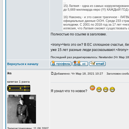
...
15) Латвия - одна из самых коррумпирован
до 5,669 миллиарда евро (!!!) КАЖДЫЙ ГОД 
16) Наконец - и это самое трагичное - 
официальные данные ООН. Среди 233 стран
молодежи. С 2001 по 2018 год за 17 лет «н
иллюзия, что Латвия сможет существовать
Полностью по ссылке в заголовке.
<irony>Чего это он? В ЕС сплошное счастье, б
уже 15 лет разные люди рассказывают.</irony>
Последний раз редактировалось: Newlander (Чт Мар 18,
Вернуться к началу
iks
Добавлено: Чт Мар 18, 2021 10:27
Заголовок сооб
капитан 1 ранга
Я узнал что то новое?
Зарегистрирован: 11.06.2007