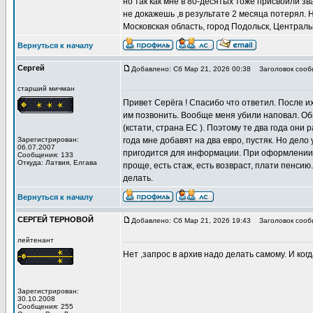
но так как мне в 80-десятых тоже присвоили з
не докажешь ,в результате 2 месяца потерял. 
Московская область, город Подольск, Централ
Вернуться к началу
Сергей
Добавлено: Сб Мар 21, 2026 00:38
Заголовок сооб
старший мичман
Привет Серёга ! Спасибо что ответил. После их
им позвонить. Вообще меня убили наповал. Об
(кстати, страна ЕС ). Поэтому те два года они 
Зарегистрирован:
года мне добавят на два евро, пустяк. Но дел
06.07.2007
пригодится для информации. При оформлении н
Сообщения: 133
Откуда: Латвия, Елгава
проще, есть стаж, есть возвраст, плати пенсию.
делать.
Вернуться к началу
СЕРГЕЙ ТЕРНОВОЙ
Добавлено: Сб Мар 21, 2026 19:43
Заголовок сооб
лейтенант
Нет ,запрос в архив надо делать самому. И ког
Зарегистрирован:
30.10.2008
Сообщения: 255