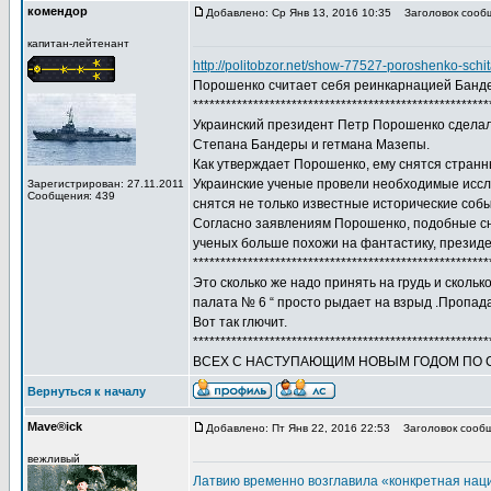
комендор
Добавлено: Ср Янв 13, 2016 10:35
Заголовок сооб
капитан-лейтенант
http://politobzor.net/show-77527-poroshenko-schi
Порошенко считает себя реинкарнацией Банд
******************************************************
Украинский президент Петр Порошенко сделал 
Степана Бандеры и гетмана Мазепы.
Как утверждает Порошенко, ему снятся странн
Украинские ученые провели необходимые иссле
Зарегистрирован: 27.11.2011
Сообщения: 439
снятся не только известные исторические соб
Согласно заявлениям Порошенко, подобные сны
ученых больше похожи на фантастику, президе
******************************************************
Это сколько же надо принять на грудь и сколь
палата № 6 “ просто рыдает на взрыд .Пропад
Вот так глючит.
******************************************************
ВСЕХ С НАСТУПАЮЩИМ НОВЫМ ГОДОМ ПО С
Вернуться к началу
Mave®ick
Добавлено: Пт Янв 22, 2016 22:53
Заголовок сообщ
вежливый
Латвию временно возглавила «конкретная нац