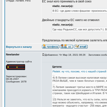
Откуда: Латвия, Рига
ЕС знал кого принимать в свой союз
vladiz. писал(а):
В ЕС- где даже слово-фашизм- произносить 
Двойные стандарты ЕС никто не отменял
vladiz. писал(а):
Где наш РедькинСС, как мог допустить?-). 
Предлагаешь по мелкой хулиганке залететь и
Вернуться к началу
Newlander
Добавлено: Чт Мар 18, 2021 08:26
Заголовок сооб
Администратор сайта
Цитата:
Pietiek: ну что, похоже, что с нашей страно
...
Зарегистрирован:
4) В Латвии самая высокая налоговая нагру
08.06.2007
РАЗА ВЫШЕ, чем в таких богатых странах, 
Сообщения: 1678
...
7) Латвия занимает третье место в МИРЕ п
компаниям приходится кормить в ТРИ РАЗА
странах, таких как Швейцария и Италия
...
13) Нельзя не заметить, что есть силы, кот
еще можно объяснить, например, что ежемес
мигранта - ищущего счастья - 256 евро, для