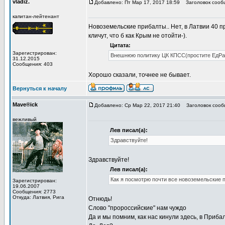
vladiz.
Добавлено: Пт Мар 17, 2017 18:59
Заголовок сооб
капитан-лейтенант
Новоземельские прибалты.. Нет, в Латвии 40 п
кличут, что б как Крым не отойти-).
Цитата:
Зарегистрирован:
Внешнюю политику ЦК КПСС(простите ЕдРа) 
31.12.2015
Сообщения: 403
Хорошо сказали, точнее не бывает.
Вернуться к началу
Mave®ick
Добавлено: Ср Мар 22, 2017 21:40
Заголовок сооб
вежливый
Лев писал(а):
Здравствуйте!
Здравствуйте!
Лев писал(а):
Как я посмотрю почти все новоземельские 
Зарегистрирован:
19.06.2007
Сообщения: 2773
Откуда: Латвия, Рига
Отнюдь!
Слово "пророссийские" нам чуждо
Да и мы помним, как нас кинули здесь, в Прибал