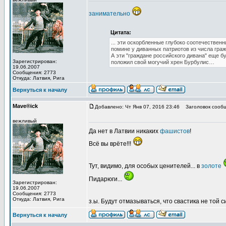
занимательно
Цитата:
... эти оскорбленные глубоко соотечествен
помине у диванных патриотов из числа гра
А эти "граждане российского дивана" еще 
Зарегистрирован:
положил свой могучий хрен Бурбулис…
19.06.2007
Сообщения: 2773
Откуда: Латвия, Рига
Вернуться к началу
Mave®ick
Добавлено: Чт Янв 07, 2016 23:46
Заголовок сообщ
вежливый
Да нет в Латвии никаких
фашистов
!
Всё вы врёте!!!
Тут, видимо, для особых ценителей... в
золоте
Пидарюги...
Зарегистрирован:
19.06.2007
Сообщения: 2773
Откуда: Латвия, Рига
з.ы. Будут отмазываться, что свастика не той с
Вернуться к началу