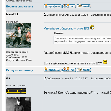
Откуда: Латвия, Рига
Вернуться к началу
Mave®ick
Добавлено: Ср Авг 12, 2015 19:28
Заголовок сообщ
вежливый
Милейшее общество -- этот ЕС!
Цитата:
Глава внешнеполитического ведомства Латв
европейской солидарностью негативно повл
Зарегистрирован:
Главгей всея МИД Латвии пугает оставшееся 
19.06.2007
Сообщения: 2773
Откуда: Латвия, Рига
Есть ещё желающие вступить в этот ЕС?
Вернуться к началу
iks
Добавлено: Чт Авг 13, 2015 17:37
Заголовок сообщ
капитан 1 ранга
Эт что ж? Кто не"заднеприводный" -тот чужой 