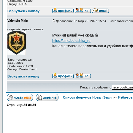
Сообщения: 1100
Откуда: RIGA
Вернуться к началу
Valentin Main
Добавлено: Вс Мар 29, 2026 15:54
Заголовок сооб
старший сержант запаса
Мужики! Давай уже сюда 😁
https://t.me/belushka_ru
Канал в телеге параллельная и удобная плат
Зарегистрирован:
14.10.2007
Сообщения: 1729
Откуда: Deutschland
Вернуться к началу
Показать сообщения:
Список форумов Новая Земля
->
Изба-го
Страница
34
из
34