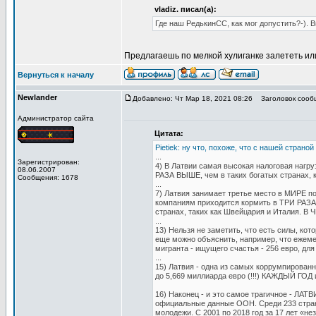
vladiz. писал(а):
Где наш РедькинСС, как мог допустить?-). 
Предлагаешь по мелкой хулиганке залететь и
Вернуться к началу
Newlander
Добавлено: Чт Мар 18, 2021 08:26
Заголовок сооб
Администратор сайта
Цитата:
Pietiek: ну что, похоже, что с нашей страно
...
Зарегистрирован:
4) В Латвии самая высокая налоговая нагру
08.06.2007
РАЗА ВЫШЕ, чем в таких богатых странах, 
Сообщения: 1678
...
7) Латвия занимает третье место в МИРЕ п
компаниям приходится кормить в ТРИ РАЗА
странах, таких как Швейцария и Италия
...
13) Нельзя не заметить, что есть силы, кот
еще можно объяснить, например, что ежемес
мигранта - ищущего счастья - 256 евро, для
...
15) Латвия - одна из самых коррумпирован
до 5,669 миллиарда евро (!!!) КАЖДЫЙ ГОД 
16) Наконец - и это самое трагичное - 
официальные данные ООН. Среди 233 стран
молодежи. С 2001 по 2018 год за 17 лет «н