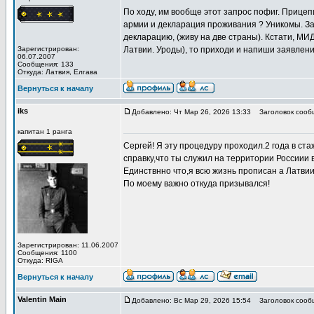
По ходу, им вообще этот запрос пофиг. Прицепи
армии и декларация проживания ? Уникомы. Запр
декларацию, (живу на две страны). Кстати, МИ
Зарегистрирован:
Латвии. Уроды), то приходи и напиши заявлени
06.07.2007
Сообщения: 133
Откуда: Латвия, Елгава
Вернуться к началу
iks
Добавлено: Чт Мар 26, 2026 13:33
Заголовок сооб
капитан 1 ранга
Сергей! Я эту процедуру проходил.2 года в с
справку,что ты служил на территории Россиии 
Единствнно что,я всю жизнь прописан а Латвии
По моему важно откуда призывался!
Зарегистрирован: 11.06.2007
Сообщения: 1100
Откуда: RIGA
Вернуться к началу
Valentin Main
Добавлено: Вс Мар 29, 2026 15:54
Заголовок сооб