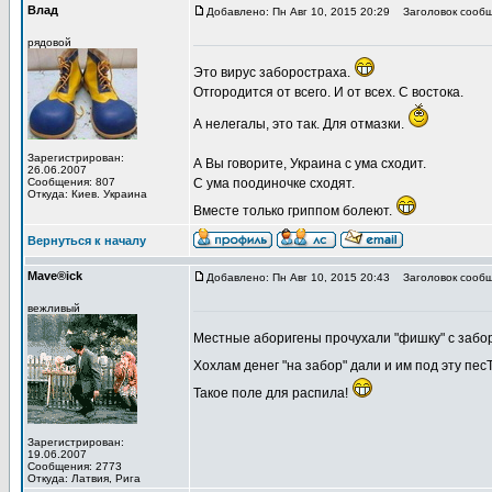
Влад
Добавлено: Пн Авг 10, 2015 20:29
Заголовок сообщ
рядовой
Это вирус заборостраха.
Отгородится от всего. И от всех. С востока.
А нелегалы, это так. Для отмазки.
Зарегистрирован:
А Вы говорите, Украина с ума сходит.
26.06.2007
Сообщения: 807
С ума поодиночке сходят.
Откуда: Киев. Украина
Вместе только гриппом болеют.
Вернуться к началу
Mave®ick
Добавлено: Пн Авг 10, 2015 20:43
Заголовок сообщ
вежливый
Местные аборигены прочухали "фишку" с заб
Хохлам денег "на забор" дали и им под эту пе
Такое поле для распила!
Зарегистрирован:
19.06.2007
Сообщения: 2773
Откуда: Латвия, Рига