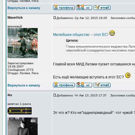
Откуда: Латвия, Рига
Вернуться к началу
Mave®ick
Добавлено: Ср Авг 12, 2015 19:28
Заголовок сообщ
вежливый
Милейшее общество -- этот ЕС!
Цитата:
Глава внешнеполитического ведомства Латв
европейской солидарностью негативно повл
Зарегистрирован:
Главгей всея МИД Латвии пугает оставшееся 
19.06.2007
Сообщения: 2773
Откуда: Латвия, Рига
Есть ещё желающие вступить в этот ЕС?
Вернуться к началу
iks
Добавлено: Чт Авг 13, 2015 17:37
Заголовок сообщ
капитан 1 ранга
Эт что ж? Кто не"заднеприводный" -тот чужой 