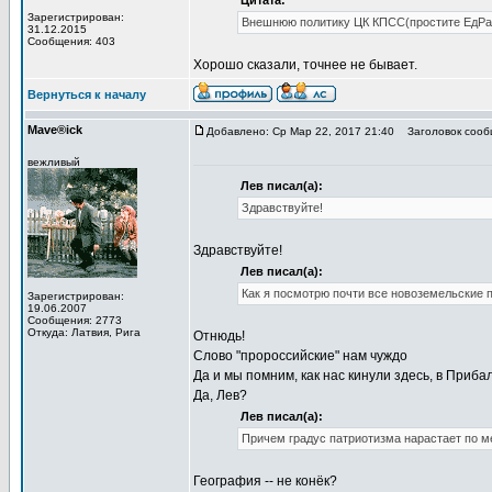
Цитата:
Зарегистрирован:
Внешнюю политику ЦК КПСС(простите ЕдРа) 
31.12.2015
Сообщения: 403
Хорошо сказали, точнее не бывает.
Вернуться к началу
Mave®ick
Добавлено: Ср Мар 22, 2017 21:40
Заголовок сооб
вежливый
Лев писал(а):
Здравствуйте!
Здравствуйте!
Лев писал(а):
Как я посмотрю почти все новоземельские 
Зарегистрирован:
19.06.2007
Сообщения: 2773
Откуда: Латвия, Рига
Отнюдь!
Слово "пророссийские" нам чуждо
Да и мы помним, как нас кинули здесь, в Прибал
Да, Лев?
Лев писал(а):
Причем градус патриотизма нарастает по ме
География -- не конёк?