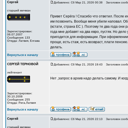
Сергей
Добавлено: Сб Мар 21, 2026 00:38
Заголовок сооб
старший мичман
Привет Серёга ! Спасибо что ответил. После их
им позвонить. Вообще меня убили наповал. Об
(кстати, страна ЕС ). Поэтому те два года они 
Зарегистрирован:
года мне добавят на два евро, пустяк. Но дел
06.07.2007
пригодится для информации. При оформлении н
Сообщения: 133
Откуда: Латвия, Елгава
проще, есть стаж, есть возвраст, плати пенсию.
делать.
Вернуться к началу
СЕРГЕЙ ТЕРНОВОЙ
Добавлено: Сб Мар 21, 2026 19:43
Заголовок сооб
лейтенант
Нет ,запрос в архив надо делать самому. И ког
Зарегистрирован:
30.10.2008
Сообщения: 255
Откуда: Рига,Латвия
Вернуться к началу
Сергей
Добавлено: Сб Мар 21, 2026 22:13
Заголовок сооб
старший мичман