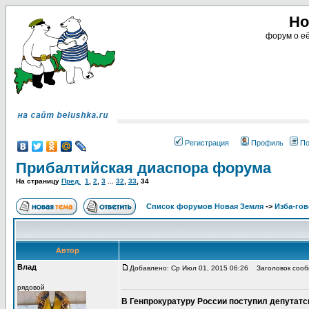
Но
форум о её
Регистрация
Профиль
По
Прибалтийская диаспора форума
На страницу
Пред.
1
,
2
,
3
...
32
,
33
,
34
Список форумов Новая Земля
->
Изба-го
Автор
Влад
Добавлено: Ср Июл 01, 2015 06:26
Заголовок сооб
рядовой
В Генпрокуратуру России поступил депутатс