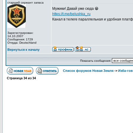
старший сержант запаса
Мужики! Давай уже сюда 😁
https://t.me/belushka_ru
Канал в телеге параллельная и удобная плат
Зарегистрирован:
14.10.2007
Сообщения: 1729
Откуда: Deutschland
Вернуться к началу
Показать сообщения:
Список форумов Новая Земля
->
Изба-го
Страница
34
из
34