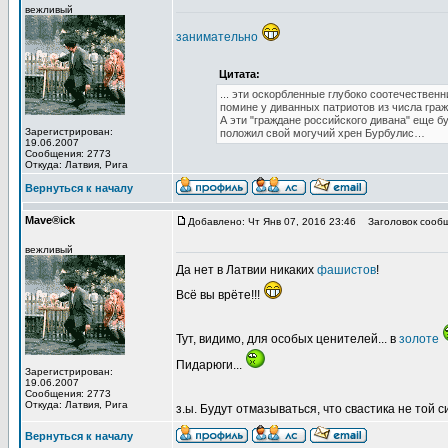
вежливый
занимательно
Цитата:
... эти оскорбленные глубоко соотечествен
помине у диванных патриотов из числа гра
А эти "граждане российского дивана" еще 
Зарегистрирован:
положил свой могучий хрен Бурбулис…
19.06.2007
Сообщения: 2773
Откуда: Латвия, Рига
Вернуться к началу
Mave®ick
Добавлено: Чт Янв 07, 2016 23:46
Заголовок сообщ
вежливый
Да нет в Латвии никаких
фашистов
!
Всё вы врёте!!!
Тут, видимо, для особых ценителей... в
золоте
Пидарюги...
Зарегистрирован:
19.06.2007
Сообщения: 2773
Откуда: Латвия, Рига
з.ы. Будут отмазываться, что свастика не той с
Вернуться к началу