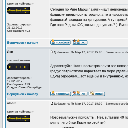
капитан-лейтенант
Сегодня по Риге Марш памяти-идут легионеры в
фашизм- произносить грешно, а то и наказуем
фашисты!- скандал на дип.уровне. А тут целый м
Зарегистрирован:
Где наш РедькинСС, как мог допустить?-). Вмес
31.12.2015
Сообщения: 403
Вернуться к началу
Лев
Добавлено: Пт Мар 17, 2017 15:48
Заголовок сооб
старший мичман
Здравствуйте! Как я посмотрю почти все нов
градус патриотизма нарастает по мере удален
ЕдРа) одобряем....вот еще бы и внутреннюю, но
Зарегистрирован:
12.02.2017
Сообщения: 129
Откуда: Санкт-Петербург
Вернуться к началу
vladiz.
Добавлено: Пт Мар 17, 2017 18:59
Заголовок сооб
капитан-лейтенант
Новоземельские прибалты.. Нет, в Латвии 40 п
кличут, что б как Крым не отойти-).