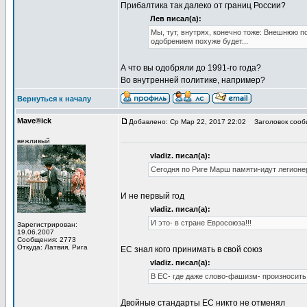
Прибалтика так далеко от границ России?
Лев писал(а):
Мы, тут, внутрях, конечно тоже: Внешнюю п
одобрением похуже будет...
А что вы одобряли до 1991-го года?
Во внутренней политике, например?
Вернуться к началу
Mave®ick
Добавлено: Ср Мар 22, 2017 22:02
Заголовок сооб
вежливый
vladiz. писал(а):
Сегодня по Риге Марш памяти-идут легион
И не первый год
vladiz. писал(а):
И это- в стране Евросоюза!!!
Зарегистрирован:
19.06.2007
Сообщения: 2773
Откуда: Латвия, Рига
ЕС знал кого принимать в свой союз
vladiz. писал(а):
В ЕС- где даже слово-фашизм- произносить 
Двойные стандарты ЕС никто не отменял