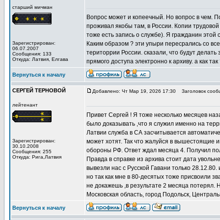
старший мичман
Вопрос может и копеечный. Но вопрос в чем. По
проживал якобы там, в России. Копии трудовой 
тоже есть запись о службе). Я гражданин этой 
Зарегистрирован:
Каким образом ? эти упыри пересрались со вс
06.07.2007
територрии России. сказали, что будут делать 
Сообщения: 133
Откуда: Латвия, Елгава
прямого доступа электронно к архиву. а как та
Вернуться к началу
СЕРГЕЙ ТЕРНОВОЙ
Добавлено: Чт Мар 19, 2026 17:30
Заголовок сооб
лейтенант
Привет Сергей ! Я тоже несколько месяцев наз
было доказывать ,что я служил именно на терр
Латвии служба в СА засчитывается автоматичес
Зарегистрирован:
может хотят. Так что жалуйся в вышестоящие и
30.10.2008
обороны РФ. Ответ ждал месяца 4. Получил пол
Сообщения: 255
Откуда: Рига,Латвия
Правда в справке из архива стоит дата увольне
вывезли нас с Русской Гавани только 28.12.80.
но так как мне в 80-десятых тоже присвоили з
не докажешь ,в результате 2 месяца потерял. 
Московская область, город Подольск, Централ
Вернуться к началу