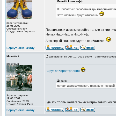
Mave®ick писал(а):
В Прибалтике заработают три
маленьких к
Зато кирпичей будет отложено!
Зарегистрирован:
26.06.2007
Сообщения: 807
Правильно, и домики стройте только из кирпичи
Откуда: Киев. Украина
Не как Наф-Наф и Ниф-Ниф.
А то серый волк все здует с прибалтики.
Вернуться к началу
Mave®ick
Добавлено: Пн Авг 10, 2015 19:46
Заголовок сообщ
вежливый
Вирус заборостроения
Цитата:
Латвия должна укрепить границу с Россией
Зарегистрирован:
19.06.2007
Сообщения: 2773
Где эти толпы нелегальных мигрантов из Росс
Откуда: Латвия, Рига
Вернуться к началу