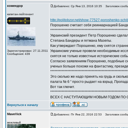
комендор
Добавлено: Ср Янв 13, 2016 10:35
Заголовок сооб
капитан-лейтенант
http://politobzor.net/show-77527-poroshenko-schi
Порошенко считает себя реинкарнацией Банд
******************************************************
Украинский президент Петр Порошенко сделал 
Степана Бандеры и гетмана Мазепы.
Как утверждает Порошенко, ему снятся странн
Украинские ученые провели необходимые иссле
Зарегистрирован: 27.11.2011
Сообщения: 439
снятся не только известные исторические соб
Согласно заявлениям Порошенко, подобные сны
ученых больше похожи на фантастику, президе
******************************************************
Это сколько же надо принять на грудь и сколь
палата № 6 “ просто рыдает на взрыд .Пропад
Вот так глючит.
******************************************************
ВСЕХ С НАСТУПАЮЩИМ НОВЫМ ГОДОМ ПО С
Вернуться к началу
Mave®ick
Добавлено: Пт Янв 22, 2016 22:53
Заголовок сообщ
вежливый