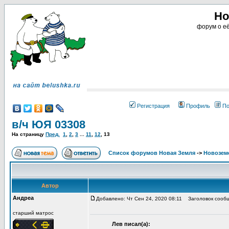
Но
форум о её
Регистрация
Профиль
По
в/ч ЮЯ 03308
На страницу
Пред.
1
,
2
,
3
...
11
,
12
,
13
Список форумов Новая Земля
->
Новоземе
Автор
Андреа
Добавлено: Чт Сен 24, 2020 08:11
Заголовок сообщ
старший матрос
Лев писал(а):