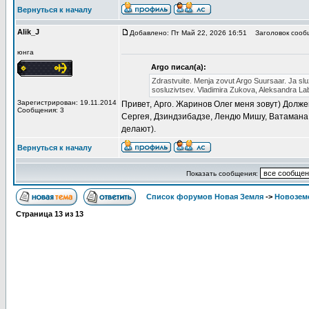
Вернуться к началу
Alik_J
Добавлено: Пт Май 22, 2026 16:51
Заголовок сообщ
юнга
Argo писал(а):
Zdrastvuite. Menja zovut Argo Suursaar. Ja sluz
sosluzivtsev. Vladimira Zukova, Aleksandra Lab
Зарегистрирован: 19.11.2014
Привет, Арго. Жаринов Олег меня зовут) Долже
Сообщения: 3
Сергея, Дзиндзибадзе, Лендю Мишу, Ватамана В
делают).
Вернуться к началу
Показать сообщения:
Список форумов Новая Земля
->
Новоземе
Страница
13
из
13