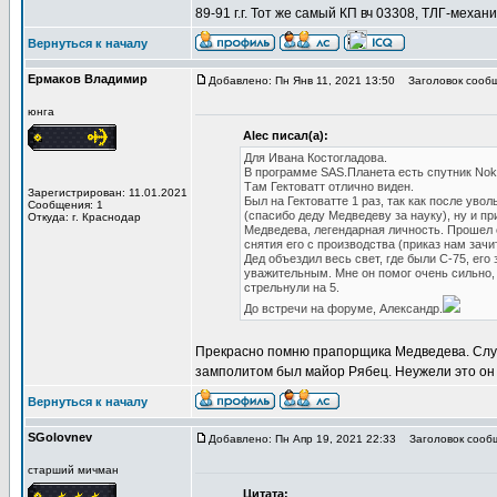
89-91 г.г. Тот же самый КП вч 03308, ТЛГ-механ
Вернуться к началу
Ермаков Владимир
Добавлено: Пн Янв 11, 2021 13:50
Заголовок сообщ
юнга
Alec писал(а):
Для Ивана Костогладова.
В программе SAS.Планета есть спутник Nok
Там Гектоватт отлично виден.
Зарегистрирован: 11.01.2021
Был на Гектоватте 1 раз, так как после ув
Сообщения: 1
(спасибо деду Медведеву за науку), ну и п
Откуда: г. Краснодар
Медведева, легендарная личность. Прошел с
снятия его с производства (приказ нам зачи
Дед объездил весь свет, где были С-75, его
уважительным. Мне он помог очень сильно, 
стрельнули на 5.
До встречи на форуме, Александр.
Прекрасно помню прапорщика Медведева. Служ
замполитом был майор Рябец. Неужели это он
Вернуться к началу
SGolovnev
Добавлено: Пн Апр 19, 2021 22:33
Заголовок сооб
старший мичман
Цитата: