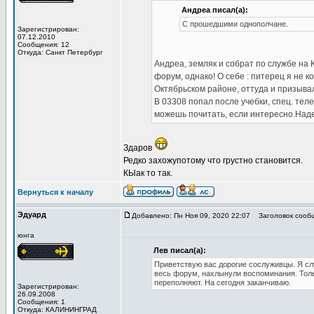
Андреа писал(а):
С прошедшими однополчане.
Зарегистрирован:
07.12.2010
Сообщения: 12
Откуда: Санкт Петербург
Андреа, земляк и собрат по службе на 
форум, однако! О себе : питерец я не к
Октябрьском районе, оттуда и призывал
В 03308 попал после учебки, спец. тел
можешь почитать, если интересно.Над
Здаров
Редко захожупотому что грустно становится.
КЫак то так.
Вернуться к началу
Эдуард
Добавлено: Пн Ноя 09, 2020 22:07
Заголовок сооб
юнга
Лев писал(а):
Приветствую вас дорогие сослуживцы. Я сл
весь форум, нахлынули воспоминания. Толь
переполняют. На сегодня заканчиваю.
Зарегистрирован:
26.09.2008
Сообщения: 1
Откуда: КАЛИНИНГРАД