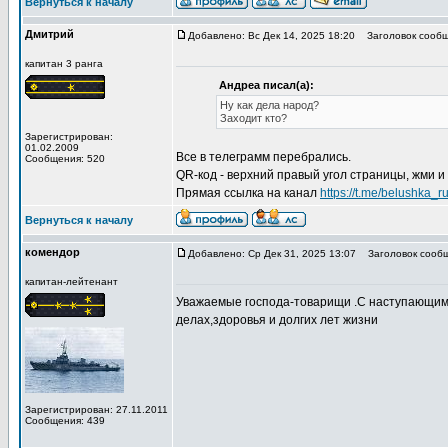
Вернуться к началу
Дмитрий
Добавлено: Вс Дек 14, 2025 18:20
Заголовок сообщ
капитан 3 ранга
Андреа писал(а):
Ну как дела народ?
Заходит кто?
Зарегистрирован:
01.02.2009
Все в телеграмм перебрались.
Сообщения: 520
QR-код - верхний правый угол страницы, жми и
Прямая ссылка на канал
https://t.me/belushka_r
Вернуться к началу
комендор
Добавлено: Ср Дек 31, 2025 13:07
Заголовок сообщ
капитан-лейтенант
Уважаемые господа-товарищи .С наступающим Н
делах,здоровья и долгих лет жизни
Зарегистрирован: 27.11.2011
Сообщения: 439