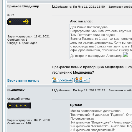
Ермаков Владимир
Добавлено: Пн Янв 11, 2021 13:50
Заголовок сообщ
юнга
Alec писал(а):
Для Ивана Костогладова.
В программе SAS.Планета есть спутник 
Там Гектоватт отлично виден.
Зарегистрирован: 11.01.2021
Был на Гектоватте 1 раз, так как после
Сообщения: 1
делу на разных дивизионах. Хочу вспом
Откуда: г. Краснодар
с производства (приказ нам зачитали в 1
офицеров полигона, отношение к нему б
До встречи на форуме, Александр.
Прекрасно помню прапорщика Медведева. Служи
увольнению Медведева?
Вернуться к началу
SGolovnev
Добавлено: Пн Апр 19, 2021 22:33
Заголовок сооб
старший мичман
Цитата:
Места расположения дивизионов.
Технический - 5 дивизион "Гедония". Он
По секретчикам:
Зарегистрирован: 04.11.2019
1-й дивизион "Воздуходув" - Александр 
Сообщения: 148
2-й дивизион "Гектоватт" - Анатолий Неб
3-й дивизион "Воздержанный" -