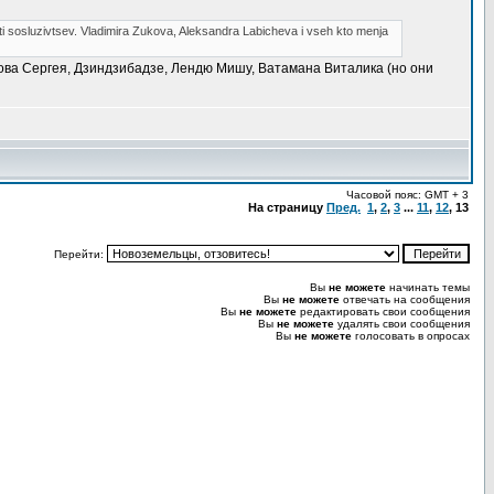
iti sosluzivtsev. Vladimira Zukova, Aleksandra Labicheva i vseh kto menja
нова Сергея, Дзиндзибадзе, Лендю Мишу, Ватамана Виталика (но они
Часовой пояс: GMT + 3
На страницу
Пред.
1
,
2
,
3
...
11
,
12
,
13
Перейти:
Вы
не можете
начинать темы
Вы
не можете
отвечать на сообщения
Вы
не можете
редактировать свои сообщения
Вы
не можете
удалять свои сообщения
Вы
не можете
голосовать в опросах