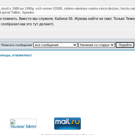
 sluzil s 1988 po 1990g. v/ch nomer 03308, zinitno-raketnye voiska vtoroi divizion, hochu na
i gorod Tallinn. Spasibo.
н помнить. Вместе мы служили. Кабина 56. Жукова найти не смог. Только Тем
 сообразил как это тут делают).
Показать сообщения:
льцы, отзовитесь!