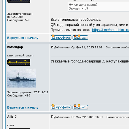
Ну как дела народ?
Заходит кто?
Зарегистрирован:
01.02.2009
Все в телеграмм перебрались.
Сообщения: 520
QR-код - верхний правый угол страницы, жми и
Прямая ссылка на канал
https://t.me/belushka_r
Вернуться к началу
комендор
Добавлено: Ср Дек 31, 2025 13:07
Заголовок сообщ
капитан-лейтенант
Уважаемые господа-товарищи .С наступающим Н
Зарегистрирован: 27.11.2011
Сообщения: 439
Вернуться к началу
Alik_J
Добавлено: Пт Май 22, 2026 16:51
Заголовок сообщ
юнга