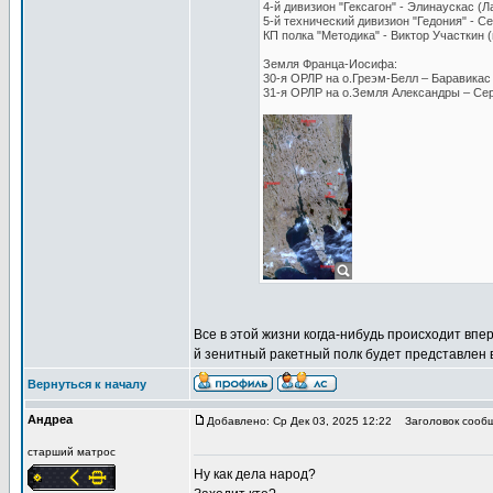
4-й дивизион "Гексагон" - Элинаускас (Л
5-й технический дивизион "Гедония" - Се
КП полка "Методика" - Виктор Участкин 
Земля Франца-Иосифа:
30-я ОРЛР на о.Греэм-Белл – Баравикас 
31-я ОРЛР на о.Земля Александры – Се
Все в этой жизни когда-нибудь происходит впер
й зенитный ракетный полк будет представлен в
Вернуться к началу
Андреа
Добавлено: Ср Дек 03, 2025 12:22
Заголовок сообщ
старший матрос
Ну как дела народ?