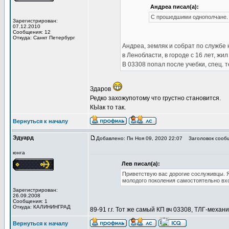
Андреа писал(а):
С прошедшими однополчане.
Зарегистрирован:
07.12.2010
Сообщения: 12
Откуда: Санкт Петербург
Андреа, земляк и собрат по службе 
в Ленобласти, в городе с 16 лет, жи
В 03308 попал после учебки, спец. 
Здаров
Редко захожупотому что грустно становится.
КЫак то так.
Вернуться к началу
Эдуард
Добавлено: Пн Ноя 09, 2020 22:07
Заголовок сооб
юнга
Лев писал(а):
Приветствую вас дорогие сослуживцы. Я
молодого поколения самостоятельно вхо
Зарегистрирован:
26.09.2008
Сообщения: 1
Откуда: КАЛИНИНГРАД
89-91 г.г. Тот же самый КП вч 03308, ТЛГ-механ
Вернуться к началу