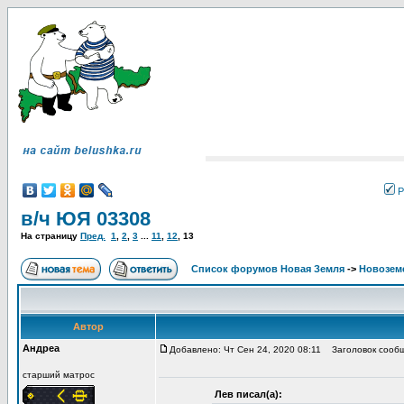
Р
в/ч ЮЯ 03308
На страницу
Пред.
1
,
2
,
3
...
11
,
12
,
13
Список форумов Новая Земля
->
Новоземе
Автор
Андреа
Добавлено: Чт Сен 24, 2020 08:11
Заголовок сообщ
старший матрос
Лев писал(а):