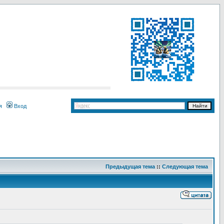
я
Вход
Предыдущая тема
::
Следующая тема