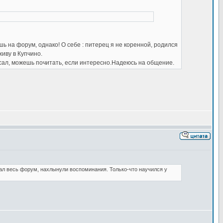
шь на форум, однако! О себе : питерец я не коренной, родился
живу в Купчино.
исал, можешь почитать, если интересно.Надеюсь на общение.
ал весь форум, нахлынули воспоминания. Только-что научился у