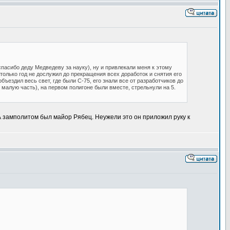
спасибо деду Медведеву за науку), ну и привлекали меня к этому
олько год не дослужил до прекращения всех доработок и снятия его
бъездил весь свет, где были С-75, его знали все от разработчиков до
малую часть), на первом полигоне были вместе, стрельнули на 5.
 замполитом был майор Рябец. Неужели это он приложил руку к