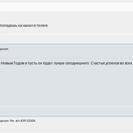
 попадешь на канал в телеге.
u
ения:
овым Годом и пусть он будет лучше сегоднешнего .Счастья,успехов во всех 
ения: Re: в/ч ЮЯ 03308