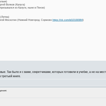
атвия)
ргей Волков (Калуга)
(призывался из Калуги, ныне в Пензе)
(Литва)
ргей Москотин (Нижний Новгород. Сормово
https://vk.com/id10166984
)
вые. Так было и с вами, секретчиками, которых готовили в учебке, а не на мес
 третьей книге.
ения: