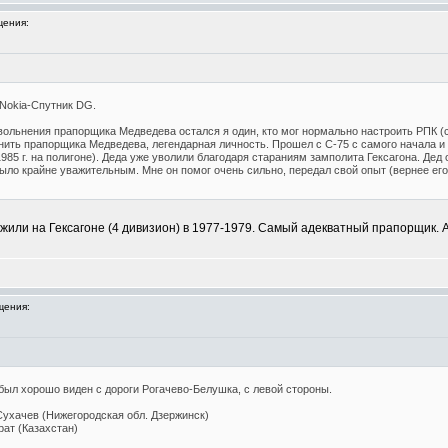
ения:
Nokia-Спутник DG.
 увольнения прапорщика Медведева остался я один, кто мог нормально настроить РПК (
нить прапорщика Медведева, легендарная личность. Прошел с С-75 с самого начала и т
985 г. на полигоне). Деда уже уволили благодаря стараниям замполита Гексагона. Дед о
ыло крайне уважительным. Мне он помог очень сильно, передал свой опыт (вернее его 
ли на Гексагоне (4 дивизион) в 1977-1979. Самый адекватный прапорщик. А
щения:
 был хорошо виден с дороги Рогачево-Белушка, с левой стороны.
Сухачев (Нижегородская обл. Дзержинск)
рат (Казахстан)