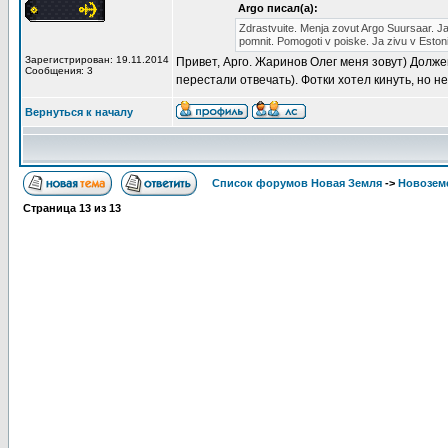
Argo писал(а):
Zdrastvuite. Menja zovut Argo Suursaar. Ja
pomnit. Pomogoti v poiske. Ja zivu v Estoni
Зарегистрирован: 19.11.2014
Привет, Арго. Жаринов Олег меня зовут) Долже
Сообщения: 3
перестали отвечать). Фотки хотел кинуть, но не
Вернуться к началу
Список форумов Новая Земля
->
Новоземе
Страница
13
из
13