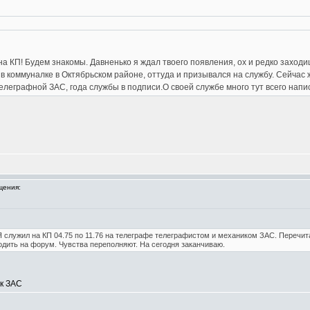
на КП! Будем знакомы. Давненько я ждал твоего появления, ох и редко заходи
л в коммуналке в Октябрьском районе, оттуда и призывался на службу. Сейчас 
телеграфной ЗАС, года службы в подписи.О своей службе много тут всего нап
щения:
 служил на КП 04.75 по 11.76 на телеграфе телеграфистом и механиком ЗАС. Перечит
дить на форум. Чувства переполняют. На сегодня заканчиваю.
ик ЗАС