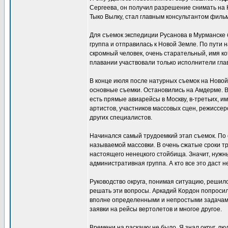
Сергеева, он получил разрешение снимать на 
Тыко Вылку, стал главным консультантом филь
Для съемок экспедиции Русанова в Мурманске
группа и отправилась к Новой Земле. По пути н
скромный человек, очень старательный, имя ко
плавании участвовали только исполнители гла
В конце июля после натурных съемок на Новой
основные съемки. Остановились на Амдерме. В
есть прямые авиарейсы в Москву, в-третьих, им
артистов, участников массовых сцен, режиссер
других специалистов.
Начинался самый трудоемкий этап съемок. По 
называемой массовки. В очень сжатые сроки т
настоящего ненецкого стойбища. Значит, нужн
административная группа. А кто все это даст 
Руководство округа, понимая ситуацию, решил
решать эти вопросы. Аркадий Кордон попросил 
вполне определенными и непростыми задачами
заявки на рейсы вертолетов и многое другое.
Времени на раскачку не было. Я знал округ, л