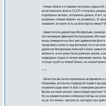
- Новая Земля в то время считалась закрытой
штаб военного флота СССР и получить разреш
подобраны актеры, потрачены деньги. И вот, п
название «Новая Земля» не упоминать. Я, коне
названия, которое есть на всех картах мира?! 
- Заместитель директора Мосфильма, разводя ру
постановщику Дмитрию Богородскому. Митькин 
концу семидесятых был уже адмиралом флота 
продолжать работу над фильмом, но и частичн
директор Мосфильма Николай Сизов, заместите
кабинете, в его руках была длинная указка, а
подводных лодок по всему мировому океану. Ад
столько гусей на Новой Земле, их палкой можн
* * *
- Зачастую мы были ограничены во времени и 
Например, всплытие подводной лодки и высадк
плавание ради кино! А бой с немецким десанто
Вылка на скале рисует свою первую картину? Ак
Из-за климатических особенностей мы не успе
на юг. Но ничего, смотрится, как будто все де