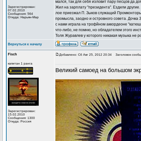
мался, так для себя изловит пару песцов да до
Зарегистрирован:
Жил на зарплату "президента". Ездили другие.
07.02.2010
лое приезжал П. Зыков служащий Промконтор
Сообщения: 564
Откуда: Нарьян-Мар
промысла, заодно и островного совета. Дочка 
с нами играла на трофйном аккордеоне "катюш
что-либо, не помню, но обладателем этого инс
Толя Журавлев у которого никакая музыка не р
Вернуться к началу
Fisch
Добавлено: Сб Авг 25, 2012 20:34
Заголовок сообщ
капитан 1 ранга
Великий самоед на большом экр
Зарегистрирован:
15.02.2010
Сообщения: 1300
Откуда: Россия