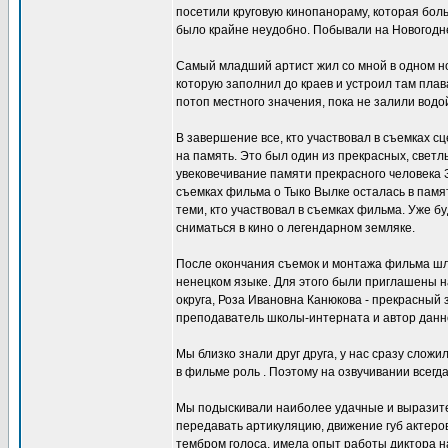
посетили круговую кинопанораму, которая больш
было крайне неудобно. Побывали на Новогодне
Самый младший артист жил со мной в одном ном
которую заполнил до краев и устроил там пла
потоп местного значения, пока не залили водо
В завершение все, кто участвовал в съемках 
на память. Это был один из прекрасных, свет
увековечивание памяти прекрасного человека Зе
съемках фильма о Тыко Вылке осталась в памя
теми, кто участвовал в съемках фильма. Уже б
сниматься в кино о легендарном земляке.
После окончания съемок и монтажа фильма шл
ненецком языке. Для этого были приглашены н
округа, Роза Ивановна Канюкова - прекрасный 
преподаватель школы-интерната и автор данн
Мы близко знали друг друга, у нас сразу сло
в фильме роль . Поэтому на озвучивании всег
Мы подыскивали наиболее удачные и выразител
передавать артикуляцию, движение губ актеро
тембром голоса, имела опыт работы диктора н