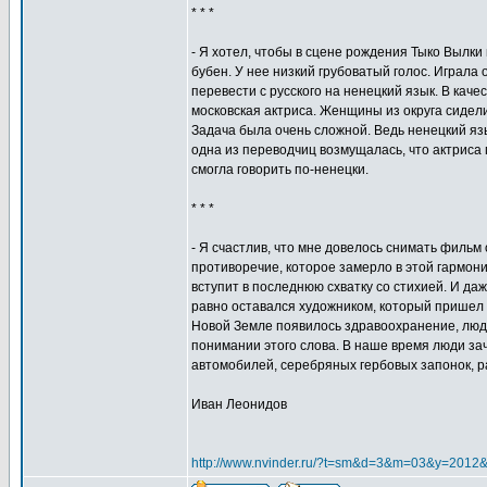
* * *
- Я хотел, чтобы в сцене рождения Тыко Вылки 
бубен. У нее низкий грубоватый голос. Играла 
перевести с русского на ненецкий язык. В кач
московская актриса. Женщины из округа сидели
Задача была очень сложной. Ведь ненецкий язы
одна из переводчиц возмущалась, что актриса г
смогла говорить по-ненецки.
* * *
- Я счастлив, что мне довелось снимать фильм
противоречие, которое замерло в этой гармони
вступит в последнюю схватку со стихией. И да
равно оставался художником, который пришел в
Новой Земле появилось здравоохранение, люди
понимании этого слова. В наше время люди за
автомобилей, серебряных гербовых запонок, р
Иван Леонидов
http://www.nvinder.ru/?t=sm&d=3&m=03&y=2012