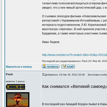
талантливо голосом воплощаться в героев филь
увидел, что у нее явный артистический дар, с 
О съемках эпизодов фильма «Новоземельская ш
репортажей с Нуржиманом Ихтымбаевым, с реж
интерната подготовленном, Л.Ю. Корепановой
кинотеатре «Арктика». В ней приняли участие 
Бурдикова, а также некоторые участники съемо
Иван Ледков
http://www.nvinder.ru/?t=sm&d=3&m=03&y=2011
Последний раз редактировалось: Fisch (Чт Янв 28, 2016
Вернуться к началу
Fisch
Добавлено: Сб Авг 25, 2012 20:46
Заголовок сообщ
капитан 1 ранга
Как снимался «Великий самоед»
В последний раз Аркадий Кордон бывал в Нарь