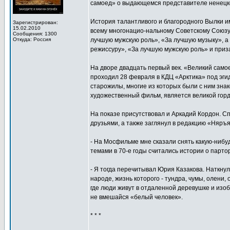
самоед» о выдающемся представителе ненецко
История талантливого и благородного Вылки и
Зарегистрирован:
15.02.2010
всему многонацио-нальному Советскому Союзу.
Сообщения: 1300
Откуда: Россия
лучшую мужскую роль», «За лучшую музыку», а
режиссуру», «За лучшую мужскую роль» и приз
На дворе двадцать первый век. «Великий самое
проходил 28 февраля в КДЦ «Арктика» под эги
старожилы, многие из которых были с ним знак
художественный фильм, является великой горд
На показе присутствовал и Аркадий Кордон. С
друзьями, а также заглянул в редакцию «Няръ
- На Мосфильме мне сказали снять какую-нибуд
темами в 70-е годы считались истории о партор
- Я тогда перечитывал Юрия Казакова. Наткнул
народе, жизнь которого - тундра, чумы, олени,
где люди живут в отдаленной деревушке и изоб
не вмешайся «белый человек».
* * *