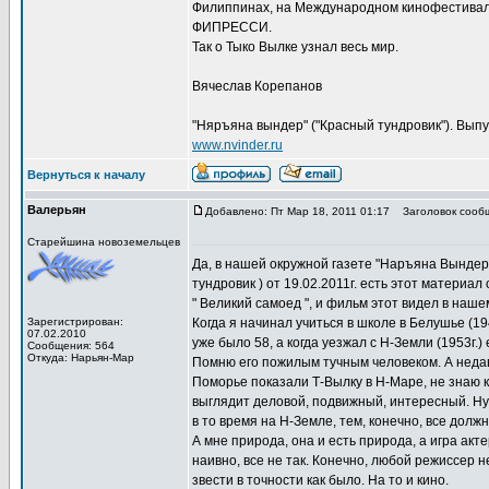
Филиппинах, на Международном кинофестивале 
ФИПРЕССИ.
Так о Тыко Вылке узнал весь мир.
Вячеслав Корепанов
"Няръяна вындер" ("Красный тундровик"). Выпус
www.nvinder.ru
Вернуться к началу
Валерьян
Добавлено: Пт Мар 18, 2011 01:17
Заголовок сооб
Старейшина новоземельцев
Да, в нашей окружной газете "Наръяна Вындер
тундровик ) от 19.02.2011г. есть этот материа
" Великий самоед ", и фильм этот видел в наше
Зарегистрирован:
Когда я начинал учиться в школе в Белушье (194
07.02.2010
уже было 58, а когда уезжал с Н-Земли (1953г.)
Сообщения: 564
Откуда: Нарьян-Мар
Помню его пожилым тучным человеком. А неда
Поморье показали Т-Вылку в Н-Маре, не знаю ка
выглядит деловой, подвижный, интересный. Ну,
в то время на Н-Земле, тем, конечно, все долж
А мне природа, она и есть природа, а игра акте
наивно, все не так. Конечно, любой режиссер 
звести в точности как было. На то и кино.