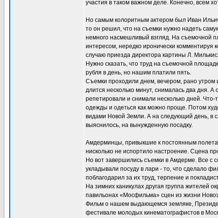
участия в таком важном деле. Конечно, всем хо
Но самым колоритным актером был Иван Ильич. 
то он решил, что на съемки нужно надеть самую
немного насмешливый взгляд. На съемочной пло
интересом, нередко иронически комментируя к
случаю приезда директора картины Л. Милькис
Нужно сказать, что труд на съемочной площадк
рубля в день, но нашим платили пять.
Съемки проходили днем, вечером, рано утром и
длится несколько минут, снималась два дня. А
репетировали и снимали несколько дней. Что-т
одежды и одеться как можно проще. Потом худ
видами Новой Земли. А на следующий день, в 
выяснилось, на вынужденную посадку.
Амдерминцы, привыкшие к постоянным полетам с
нисколько не испортило настроение. Сцена пр
Но вот завершились съемки в Амдерме. Все с 
укладывали посуду в лари - то, что сделало ф
поблагодарил за их труд, терпение и покладист
На зимних каникулах другая группа жителей ок
павильонах «Мосфильма» сцен из жизни Новозе
Фильм о нашем выдающемся земляке, Президент
фестивале молодых кинематографистов в Москв