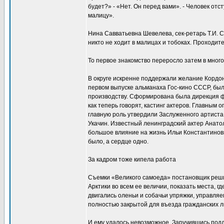
будет?» - «Нет. Он перед вами». - Человек отс
малицу».
Нина Савватьевна Шевелева, сек-ретарь Т.И. С
никто не ходит в малицах и тобоках. Проходите
То первое знакомство переросло затем в много
В округе искренне поддержали желание Кордо
первом выпуске альманаха Гос-кино СССР, бы
производству. Сформирована была дирекция фи
как теперь говорят, кастинг актеров. Главны
главную роль утвердили Заслуженного артиста
Укачин. Известный ленинградский актер Анато
большое влияние на жизнь Ильи Константинович
было, а сердце одно.
За кадром тоже кипела работа
Съемки «Великого самоеда» постановщик решил
Арктики во всем ее величии, показать места, г
двигались оленьи и собачьи упряжки, управляе
полностью закрытой для въезда гражданских 
И ему удалось невозможное. Заручившись по