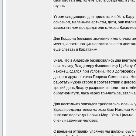
свои места в вертолете. Была среди них и уч
группы.
Утром следующего дня прилетели в Усть-Кару.
основном, маленькие артисты, дети, они пугли
заместителем председателя колхоза Василием
Для Кордона большое значение имело участие 
место, и постановщик настаивал на его доставк
еще слетать в Каратайку.
Зная, что в Амдерме базировались два вертол
начальнику, Владимиру Филипповичу Цыбину. Он
наконец, сдался при условии, что я договорюс
давнего друга летчика Генриха Семеновича Нов
работать нужно строго в соответствии с дого
третий день Деарту разрешили полет по комбин
обратном пути, часа через три-четыре, взял н
Для нескольких эпизодов требовались оленьи у
Здесь председателем колхоза был Николай Але
лыжного перехода Нарьян-Мар - Усть-Цильма -Л
очень надежный человек.
О времени отправки упряжек мы должны были 