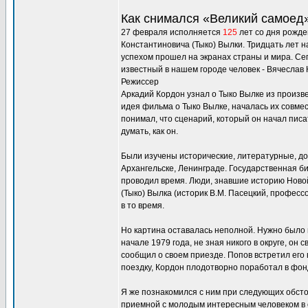
Как снимался «Великий самоед
27 февраля исполняется
125
лет со дня рожде
Константиновича (Тыко) Вылки. Тридцать лет 
успехом прошел на экранах страны и мира. Се
известный в нашем городе человек - Вячеслав 
Режиссер
Аркадий Кордон узнал о Тыко Вылке из произв
идея фильма о Тыко Вылке, началась их совме
понимал, что сценарий, который он начал писа
думать, как он.
Были изучены исторические, литературные, док
Архангельске, Ленинграде. Государственная би
проводил время. Люди, знавшие историю Новой
(Тыко) Вылка (историк В.М. Пасецкий, професс
в то время.
Но картина оставалась неполной. Нужно было п
начале 1979 года, не зная никого в округе, 
сообщил о своем приезде. Попов встретил его в
поездку, Кордон плодотворно поработал в фонд
Я же познакомился с ним при следующих обстоя
приемной с молодым интересным человеком в о