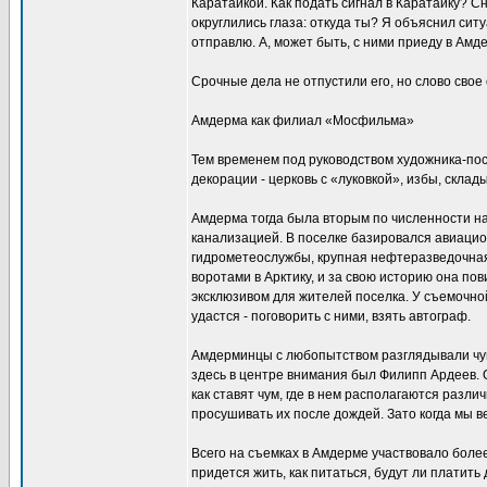
Каратайкой. Как подать сигнал в Каратайку? С
округлились глаза: откуда ты? Я объяснил ситу
отправлю. А, может быть, с ними приеду в Амд
Срочные дела не отпустили его, но слово свое
Амдерма как филиал «Мосфильма»
Тем временем под руководством художника-по
декорации - церковь с «луковкой», избы, склады
Амдерма тогда была вторым по численности на
канализацией. В поселке базировался авиацио
гидрометеослужбы, крупная нефтеразведочная
воротами в Арктику, и за свою историю она по
эксклюзивом для жителей поселка. У съемочно
удастся - поговорить с ними, взять автограф.
Амдерминцы с любопытством разглядывали чум,
здесь в центре внимания был Филипп Ардеев. 
как ставят чум, где в нем располагаются разл
просушивать их после дождей. Зато когда мы в
Всего на съемках в Амдерме участвовало более
придется жить, как питаться, будут ли платить