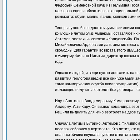
Федосьей Семеновной Кауц из Нельмина Носа 
массовых сцен и обязательно в национальной 
реквизита: обуви, малиц, паниц, совиков зимних 
Теперь нужно было достать чумы с зимними ню
кочующие летом близ Амдермы, оставляют их н
Артемов, зоотехник совхоза «Колгуевский». П
Михайловичем Ардеевыми дать зимние нюки с ше
свободны. Для гарантии возврата этого имуще
в Амдерму. Филипп Никитич, директор школы в 
году.
Однако и людей, и вещи нужно доставить на с
развития геологоразведки все они уже были з
тогда коммерческая служба авиапредприятия), 
желающие получить вертолет без договора - ст
Иду к Анатолию Владимировичу Комаровскому, 
Амдерму, Усть-Кару. Он вызвал командира вер
Решили выделить для кино вертолет на двое су
Сначала летим в Бугрино. Артемов с Филиппом
поселок собрался у вертолета. Кто летит, кто
она настойчиво внушала чувство ответственнос