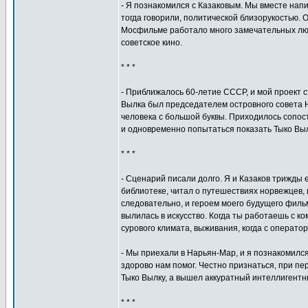
- Я познакомился с Казаковым. Мы вместе напи
тогда говорили, политической близорукостью. 
Мосфильме работало много замечательных люде
советское кино.
* * *
- Приближалось 60-летие СССР, и мой проект 
Вылка был председателем островного совета Но
человека с большой буквы. Приходилось сопост
и одновременно попытаться показать Тыко Вылк
* * *
- Сценарий писали долго. Я и Казаков трижды
библиотеке, читал о путешествиях норвежцев, 
следовательно, и героем моего будущего филь
вылилась в искусство. Когда ты работаешь с к
сурового климата, выживания, когда с операт
- Мы приехали в Нарьян-Мар, и я познакомилс
здорово нам помог. Честно признаться, при пе
Тыко Вылку, а вышел аккуратный интеллигентны
* * *