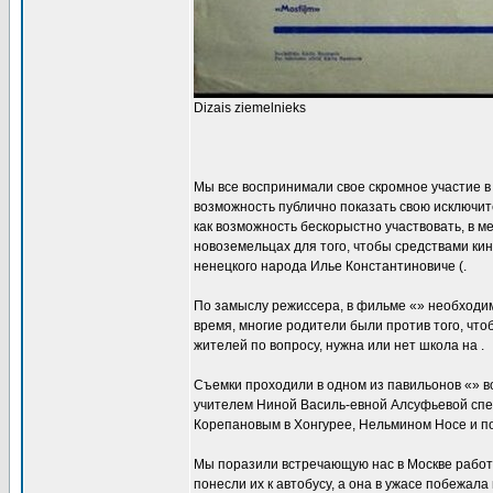
Dizais ziemelnieks
Мы все воспринимали свое скромное участие в
возможность публично показать свою исключит
как возможность бескорыстно участвовать, в м
новоземельцах для того, чтобы средствами ки
ненецкого народа Илье Константиновиче (.
По замыслу режиссера, в фильме «» необходим
время, многие родители были против того, что
жителей по вопросу, нужна или нет школа на .
Съемки проходили в одном из павильонов «» в
учителем Ниной Василь-евной Алсуфьевой спец
Корепановым в Хонгурее, Нельмином Носе и по
Мы поразили встречающую нас в Москве работн
понесли их к автобусу, а она в ужасе побежала