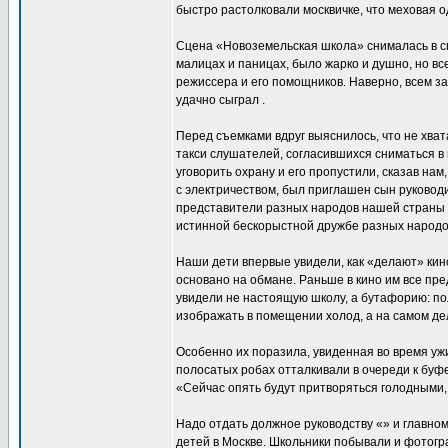
быстро растолковали москвичке, что меховая о
Сцена «Новоземельская школа» снималась в с
малицах и паницах, было жарко и душно, но в
режиссера и его помощников. Наверно, всем за
удачно сыграл .
Перед съемками вдруг выяснилось, что не хва
такси слушателей, согласившихся сниматься в к
уговорить охрану и его пропустили, сказав на
с электричеством, был приглашен сын руковод
представители разных народов нашей страны - 
истинной бескорыстной дружбе разных народо
Наши дети впервые увидели, как «делают» кин
основано на обмане. Раньше в кино им все пр
увидели не настоящую школу, а бутафорию: пол
изображать в помещении холод, а на самом де
Особенно их поразила, увиденная во время уж
полосатых робах отталкивали в очереди к буф
«Сейчас опять будут притворяться голодными, 
Надо отдать должное руководству «» и главном
детей в Москве. Школьники побывали и фотогра