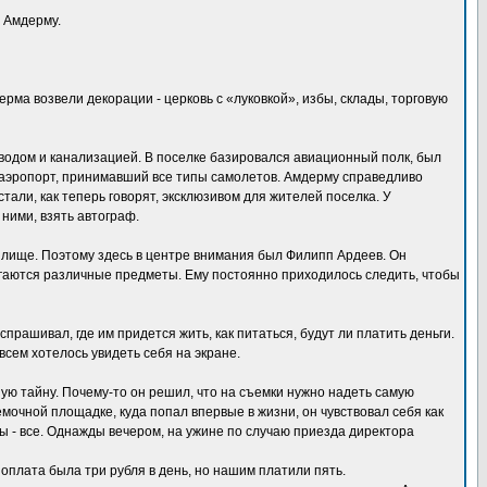
в Амдерму.
ма возвели декорации - церковь с «луковкой», избы, склады, торговую
водом и канализацией. В поселке базировался авиационный полк, был
 аэропорт, принимавший все типы самолетов. Амдерму справедливо
али, как теперь говорят, эксклюзивом для жителей поселка. У
ними, взять автограф.
жилище. Поэтому здесь в центре внимания был Филипп Ардеев. Он
лагаются различные предметы. Ему постоянно приходилось следить, чтобы
прашивал, где им придется жить, как питаться, будут ли платить деньги.
всем хотелось увидеть себя на экране.
ную тайну. Почему-то он решил, что на съемки нужно надеть самую
емочной площадке, куда попал впервые в жизни, он чувствовал себя как
ы - все. Однажды вечером, на ужине по случаю приезда директора
 оплата была три рубля в день, но нашим платили пять.