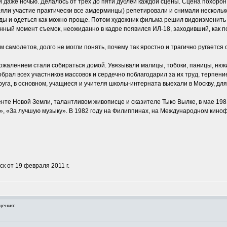
 даже ночью. Делалось от трех до пяти дублей каждой сцены. Сцена похорон, 
няли участие практически все амдерминцы) репетировали и снимали несколько
ды и одеться как можно проще. Потом художник фильма решил видоизменить ц
нный момент съемок, неожиданно в кадре появился ИЛ-18, заходивший, как п
самолетов, долго не могли понять, почему так яростно и трагично ругается 
ожалением стали собираться домой. Увязывали малицы, тобоки, паницы, нюки,
рал всех участников массовок и сердечно поблагодарил за их труд, терпение
круга, в основном, учащиеся и учителя школы-интерната выехали в Москву, д
е Новой Земли, талантливом живописце и сказителе Тыко Вылке, в мае 198
», «За лучшую музыку». В 1982 году на Филиппинах, на Международном киноф
к от 19 февраля 2011 г.
щения: