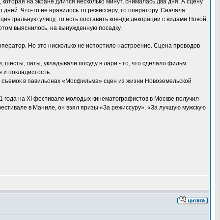
которая на экране длится несколько минут, снималась два дня. А сцену
 дней. Что-то не нравилось то режиссеру, то оператору. Сначала
ентральную улицу, то есть поставить кое-где декорации с видами Новой
отом выяснилось, на вынужденную посадку.
оператор. Но это нисколько не испортило настроение. Сцена проводов
 шесты, латы, укладывали посуду в лари - то, что сделало фильм
 и покладистость.
ля съемок в павильонах «Мосфильма» сцен из жизни Новоземельской
1 года на XI фестивале молодых кинематографистов в Москве получил
естивале в Маниле, он взял призы «За режиссуру», «За лучшую мужскую