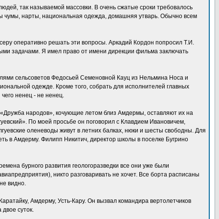
юдей, так называемой массовки. В очень сжатые сроки требовалось
ны чумы, нарты, национальная одежда, домашняя утварь. Обычно всем
серу оперативно решать эти вопросы. Аркадий Кордон попросил Т.И.
тыми задачами. Я имел право от имени дирекции фильма заключать
телями сельсоветов Федосьей Семеновной Кауц из Нельмина Носа и
иональной одежде. Кроме того, собрать для исполнителей главных
 чего ненец - не ненец.
, «Дружба народов», кочующие летом близ Амдермы, оставляют их на
гуевский». По моей просьбе он поговорил с Клавдием Ивановичем,
гуевские оленеводы живут в летних балках, нюки и шесты свободны. Для
еть в Амдерму. Филипп Никитич, директор школы в поселке Бугрино
ремена бурного развития геологоразведки все они уже были
виапредприятия), никто разговаривать не хочет. Все борта расписаны
не видно.
Каратайку, Амдерму, Усть-Кару. Он вызвал командира вертолетчиков
 двое суток.