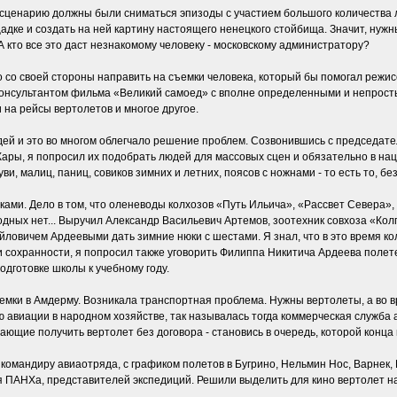
сценарию должны были сниматься эпизоды с участием большого количества л
адке и создать на ней картину настоящего ненецкого стойбища. Значит, нуж
 кто все это даст незнакомому человеку - московскому администратору?
о со своей стороны направить на съемки человека, который бы помогал режис
л консультантом фильма «Великий самоед» с вполне определенными и непрос
 на рейсы вертолетов и многое другое.
людей и это во многом облегчало решение проблем. Созвонившись с председа
ры, я попросил их подобрать людей для массовых сцен и обязательно в нац
, малиц, паниц, совиков зимних и летних, поясов с ножнами - то есть то, без
ками. Дело в том, что оленеводы колхозов «Путь Ильича», «Рассвет Севера»
дных нет... Выручил Александр Васильевич Артемов, зоотехник совхоза «Кол
овичем Ардеевыми дать зимние нюки с шестами. Я знал, что в это время кол
и сохранности, я попросил также уговорить Филиппа Никитича Ардеева полет
подготовке школы к учебному году.
ъемки в Амдерму. Возникала транспортная проблема. Нужны вертолеты, а во в
авиации в народном хозяйстве, так называлась тогда коммерческая служба а
ающие получить вертолет без договора - становись в очередь, которой конца 
омандиру авиаотряда, с графиком полетов в Бугрино, Нельмин Нос, Варнек, 
 ПАНХа, представителей экспедиций. Решили выделить для кино вертолет на