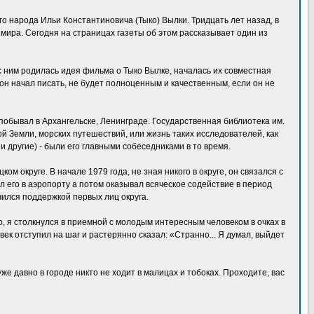
го народа Ильи Константиновича (Тыко) Вылки. Тридцать лет назад, в
мира. Сегодня на страницах газеты об этом рассказывает один из
с ним родилась идея фильма о Тыко Вылке, началась их совместная
он начал писать, не будет полноценным и качественным, если он не
 побывал в Архангельске, Ленинграде. Государственная библиотека им.
й Земли, морских путешествий, или жизнь таких исследователей, как
 другие) - были его главными собеседниками в то время.
м округе. В начале 1979 года, не зная никого в округе, он связался с
его в аэропорту а потом оказывал всяческое содействие в период
учился поддержкой первых лиц округа.
, я столкнулся в приемной с молодым интересным человеком в очках в
век отступил на шаг и растерянно сказал: «Странно... Я думал, выйдет
е давно в городе никто не ходит в малицах и тобоках. Проходите, вас