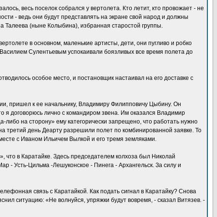
ось, весь поселок собрался у вертолета. Кто летит, кто провожает - не
сти - ведь они будут представлять на экране свой народ и должны
на Талеева (ныне Колыбина), избранная старостой группы.
ертолете в основном, маленькие артисты, дети, они пугливо и робко
а Василием Сулентьевым успокаивали боязливых все время полета до
тводилось особое место, и постановщик настаивал на его доставке с
ии, пришел к ее начальнику, Владимиру Филипповичу Цыбину. Он
что я договорюсь лично с командиром звена. Им оказался Владимир
да-либо на сторону» ему категорически запрещено, что работать нужно
 на третий день Деарту разрешили полет по комбинированной заявке. То
 вместе с Иваном Ильичем Вылкой и его тремя земляками.
», что в Каратайке. Здесь председателем колхоза был Николай
р - Усть-Цильма -Лешуконское - Пинега - Архангельск. За силу и
лефонная связь с Каратайкой. Как подать сигнал в Каратайку? Снова
снил ситуацию: «Не волнуйся, упряжки будут вовремя, - сказал Витязев. -