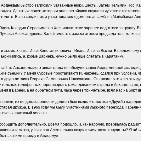
Ардеевым быстро загрузили увязанные нюки, шесты. Затем Нельмин Нос. Казал
ядок. Девять человек, которым она настойчиво внушала чувство ответственно
вертолете. Была среди них и участница молодежного ансамбля «Маймбава» Ан
Здесь Клавдия Серафимовна Хозяинова тоже заранее подготовила группу. В в
а Лукерья Александровна Валей вместе с заместителем председателя колхоз
в съемках сына Ильи Константиновича - Ивана Ильича Вылки. В фильме ему о
закончились, а, кроме Варнека, нужно было еще слетать в Каратайку.
ета 2-го Архангельского авиаотряда по обслуживанию Амдерминской экспедиц
какие съемки? У меня буровые простаивают! И, наконец, сдался при условии, 
о друга летчика Генриха Семеновича Новохацкого. Он сказал, что «летать ку
омительных телефонных переговоров с командованием отряда в Архангельске,
меня в Варнек, а на обратном пути, часа через три-четыре, взял нас на борт
упряжки, их по договоренности должен был выделить колхоз «Дружба народов
старая дружба. В 1969 году мы были участниками лыжного перехода Нарьян-Ма
л очень надежный человек.
ообщить дополнительно. Время подошло, и, как нарочно, прервалась радиоте
влении колхоза, у Николая Алексеевича округлились глаза: откуда ты? Я объя
 быть, с ними приеду в Амдерму».