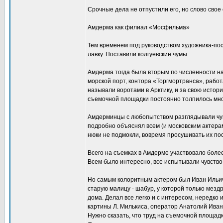
Срочные дела не отпустили его, но слово свое
Амдерма как филиал «Мосфильма»
Тем временем под руководством художника-пос
лавку. Поставили колгуевские чумы.
Амдерма тогда была вторым по численности на
морской порт, контора «Торгмортранса», раб
называли воротами в Арктику, и за свою истор
съемочной площадки постоянно толпилось много
Амдерминцы с любопытством разглядывали чум,
подробно объяснял всем (и московским актерам
нюки не подмокли, вовремя просушивать их пос
Всего на съемках в Амдерме участвовало более 
Всем было интересно, все испытывали чувство 
Но самым колоритным актером был Иван Ильич. 
старую малицу - шабур, у которой только мезд
дома. Делал все легко и с интересом, нередк
картины Л. Милькиса, оператор Анатолий Иван
Нужно сказать, что труд на съемочной площадк