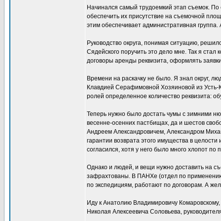
Начинался самый трудоемкий этап съемок. По 
обеспечить их присутствие на съемочной площ
этим обеспечивает административная группа. А
Руководство округа, понимая ситуацию, решил
Сядейского поручить это дело мне. Так я ста
договоры аренды реквизита, оформлять заявки
Времени на раскачку не было. Я знал округ, 
Клавдией Серафимовной Хозяиновой из Усть-Ка
ролей определенное количество реквизита: обуви
Теперь нужно было достать чумы с зимними ню
весенне-осенних пастбищах, да и шестов свобо
Андреем Александровичем, Александром Михайл
гарантии возврата этого имущества в целости 
согласился, хотя у него было много хлопот по 
Однако и людей, и вещи нужно доставить на с
зафрахтованы. В ПАНХе (отдел по применению 
по экспедициям, работают по договорам. А жел
Иду к Анатолию Владимировичу Комаровскому, к
Николая Алексеевича Соловьева, руководителя