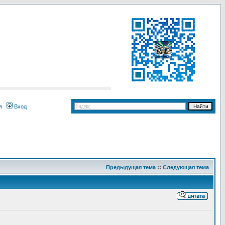
я
Вход
Предыдущая тема
::
Следующая тема