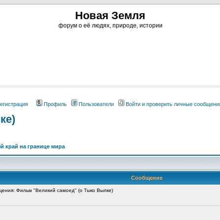
Новая Земля
форум о её людях, природе, истории
егистрация
Профиль
Пользователи
Войти и проверить личные сообщени
ке)
й край на границе мира
Сообщение
ния: Фильм "Великий самоед" (о Тыко Вылке)