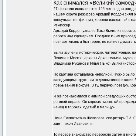
Как снимался «Великий самоед
27 февраля исполняется
125
лет со дня рожде
нашем округе режиссер Аркадий Кордон снял о
консультантов фильма, хорошо известный в на
Режиссер
Аркадий Кордон узнал о Тыко Вылке из произв
работа над сценарием. Позднее к ним присоед
познает жизнь и быт героя, не начнет думать, к
Были изучены исторические, литературные, док
Ленина в Москве, архивы Архангельска, музеи 
Владимир Русанов и Илья (Тыко) Вылка (истори
Но картина оставалась неполной. Нужно было по
заведующим окружным отделом кинофикации Ва
пребывания в округе. В ту, первую, поездку, К
Я же познакомился с ним при следующих обсто
роговой оправе. Он спросил меня: «А председат
ненец в тобоках, одетый в малицу».
Нина Савватьевна Шевелева, сек-ретарь Т.И. С
ждет Тихон Иванович».
То первое знакомство переросло затем в много