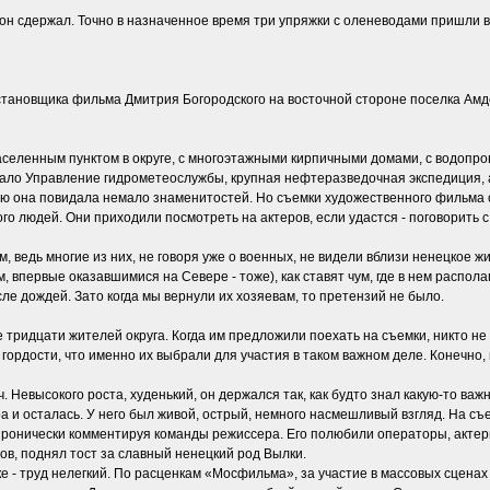
 он сдержал. Точно в назначенное время три упряжки с оленеводами пришли 
тановщика фильма Дмитрия Богородского на восточной стороне поселка Амдер
селенным пунктом в округе, с многоэтажными кирпичными домами, с водопро
отало Управление гидрометеослужбы, крупная нефтеразведочная экспедиция,
ию она повидала немало знаменитостей. Но съемки художественного фильма ст
 людей. Они приходили посмотреть на актеров, если удастся - поговорить с 
 ведь многие из них, не говоря уже о военных, не видели вблизи ненецкое 
, впервые оказавшимися на Севере - тоже), как ставят чум, где в нем распо
ле дождей. Зато когда мы вернули их хозяевам, то претензий не было.
тридцати жителей округа. Когда им предложили поехать на съемки, никто не с
гордости, что именно их выбрали для участия в таком важном деле. Конечно, 
Невысокого роста, худенький, он держался так, как будто знал какую-то важ
ра и осталась. У него был живой, острый, немного насмешливый взгляд. На съ
о иронически комментируя команды режиссера. Его полюбили операторы, актер
ов, поднял тост за славный ненецкий род Вылки.
е - труд нелегкий. По расценкам «Мосфильма», за участие в массовых сценах