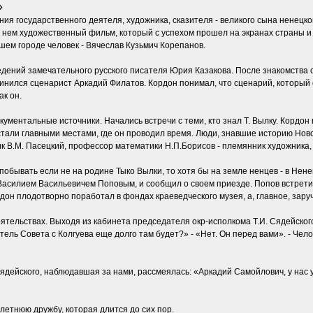
»
ния государственного деятеля, художника, сказителя - великого сына ненецко
 нем художественный фильм, который с успехом прошел на экранах страны и 
шем городе человек - Вячеслав Кузьмич Корепанов.
едений замечательного русского писателя Юрия Казакова. После знакомства 
инился сценарист Аркадий Филатов. Кордон понимал, что сценарий, который 
ак он.
ументальные источники. Начались встречи с теми, кто знал Т. Вылку. Кордон
стали главными местами, где он проводил время. Люди, знавшие историю Ново
к В.М. Пасецкий, профессор математики Н.П.Борисов - племянник художника, и
бывать если не на родине Тыко Вылки, то хотя бы на земле ненцев - в Ненецко
силием Васильевичем Поповым, и сообщил о своем приезде. Попов встретил 
ордон плодотворно поработал в фондах краеведческого музея, а, главное, зар
ятельствах. Выходя из кабинета председателя окр-исполкома Т.И. Сядейского
ель Совета с Колгуева еще долго там будет?» - «Нет. Он перед вами». - Чело
ядейского, наблюдавшая за нами, рассмеялась: «Аркадий Самойлович, у нас уж
летнюю дружбу, которая длится до сих пор.