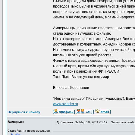
Съемки проходили днем, вечером, рано утром и
проводов Тыко Вылки в Архангельск (в ней при
попросили участников снять свои лучшие одеж
Земли. А на следующий день, в самый напряже
Амдерминцы, привыкшие к постоянным полетам 
стала одной из лучших в фильме.
Но вот завершились съемки в Амдерме. Все с с
достоверным и колоритным. Аркадий Кордон соб
На зимних каникулах другая группа жителей о
школы. Но это уже другой рассказ.
Фильм о нашем выдающемся земляке, Президент
главный приз, призы «За лучшую мужскую роль
роль» и приз кинокритики ФИПРЕССИ.
Так о Тыко Вылке узнал весь мир.
Вячеслав Корепанов
"Няръяна вындер" ("Красный тундровик"). Выпус
www.nvinder.ru
Вернуться к началу
Валерьян
Добавлено: Пт Мар 18, 2011 01:17
Заголовок сооб
Старейшина новоземельцев