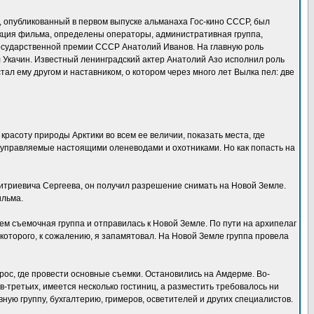
 опубликованный в первом выпуске альманаха Гос-кино СССР, был
кция фильма, определены операторы, административная группа,
 Государственной премии СССР Анатолий Иванов. На главную роль
 Укачин. Известный ленинградский актер Анатолий Азо исполнил роль
л ему другом и наставником, о котором через много лет Вылка пел: две
расоту природы Арктики во всем ее величии, показать места, где
и, управляемые настоящими оленеводами и охотниками. Но как попасть на
триевича Сергеева, он получил разрешение снимать на Новой Земле.
ильма.
м съемочная группа и отправилась к Новой Земле. По пути на архипелаг
 которого, к сожалению, я запамятовал. На Новой Земле группа провела
рос, где провести основные съемки. Остановились на Амдерме. Во-
в-третьих, имеется несколько гостиниц, а разместить требовалось ни
вную группу, бухгалтерию, гримеров, осветителей и других специалистов.