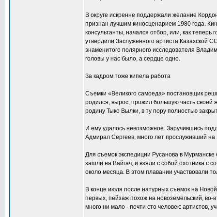
В округе искренне поддержали желание Кордо
признан лучшим киносценарием 1980 года. Ки
консультанты, начался отбор, или, как тепер
утвердили Заслуженного артиста Казахской СС
знаменитого полярного исследователя Владими
головы у нас было, а сердце одно.
За кадром тоже кипела работа
Съемки «Великого самоеда» постановщик решил 
родился, вырос, прожил большую часть своей ж
родину Тыко Вылки, в ту пору полностью закры
И ему удалось невозможное. Заручившись под
Адмирал Сергеев, много лет прослуживший на 
Для съемок экспедиции Русанова в Мурманске 
зашли на Вайгач, и взяли с собой охотника с 
около месяца. В этом плавании участвовали т
В конце июля после натурных съемок на Новой
первых, пейзаж похож на новоземельский, во-в
много ни мало - почти сто человек: артистов, 