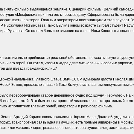
на снять фильм о выдающемся земляке. Сценарий фильма «Великий самоед»,
ностудия «Мосфильм» приняла его к производству. Сформирована была дире
ь говорят, кастинг актеров. Главным оператором-постановщиком стал лауреат
Р Нуржумана Ихтынбаева. Тыко Вылку в юном возрасте сыграл студент Расул
ра Русанова. Он оказал большое влияние на жизнь Ильи Константиновича, ста
максимально приблизить к реальной обстановке, показать яркую и суровую к
изни его герой. Он хотел, чтобы в кадре двигались оленьи и собачьи упряжк
той для въезда гражданских лиц?
держкой начальника Главного штаба ВМФ СССР, адмирала флота Николая Дми
Новой Земле, прекрасно знавший Тыко Вылку, стал главным консультантом ф
было переоборудовано старое деревянное судно под шхуну «Геркулес». На не
собачьей упряжкой. Это был очень скромный человек, очень старательный, имя
олько исполнители главных ролей, операторы и режиссер фильма.
 Земле, Аркадий Кордон вновь появился в Нарьян-Маре. Долго обсуждали воп
торых, транспортная связь одна из лучших, есть прямые авиарейсы в Москву, 
участников массовых сцен, режиссеров, операторов, художников, администрати