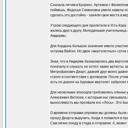
Сначала летим в Бугрино. Артемов с Филиппом 
поймешь. Федосья Семеновна умело навела пор
сделать это достойно - заняли свои места в 
Утром следующего дня прилетели в Усть-Кару. 
жались друг к другу. Молоденькая учительниц
Амдермы.
Для Кордона большое значение имело участие 
острова Вайгач. Но двое «вертолетных» суток 
Зная, что в Амдерме базировались два вертол
поначалу и слушать не хотел: какие артисты, 
Митрофанович Деарт, давний друг моего давнег
строго в соответствии с договором. После ут
есть по дороге на буровые вертолет забросил 
Для нескольких эпизодов требовались оленьи 
Алексеевич Витязев, с которым нас связывала 
выносливость мы прозвали его «Лось». Это бы
О времени отправки упряжек мы должны были с
прошу Деарта выручить. Когда я появился в пра
Сам лично поеду в стада и отправлю. А, может