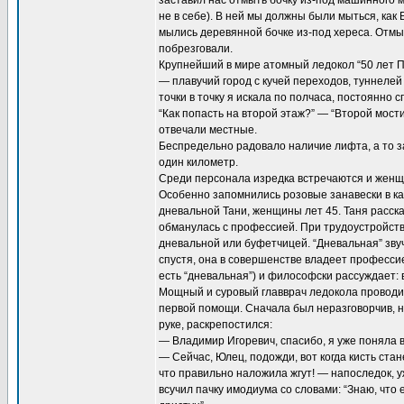
заставил нас отмыть бочку из-под машинного м
не в себе). В ней мы должны были мыться, как Б
мылись деревянной бочке из-под хереса. Отмы
побрезговали.
Крупнейший в мире атомный ледокол “50 лет 
— плавучий город с кучей переходов, туннелей 
точки в точку я искала по полчаса, постоянно
“Как попасть на второй этаж?” — “Второй мост
отвечали местные.
Беспредельно радовало наличие лифта, а то з
один километр.
Среди персонала изредка встречаются и женщ
Особенно запомнились розовые занавески в к
дневальной Тани, женщины лет 45. Таня расска
обманулась с профессией. При трудоустройст
дневальной или буфетчицей. “Дневальная” звуч
спустя, она в совершенстве владеет профессие
есть “дневальная”) и философски рассуждает:
Мощный и суровый главврач ледокола проводи
первой помощи. Сначала был неразговорчив, но
руке, раскрепостился:
— Владимир Игоревич, спасибо, я уже поняла в
— Сейчас, Юлец, подожди, вот когда кисть стан
что правильно наложила жгут! — напоследок, у
всучил пачку имодиума со словами: “Знаю, что