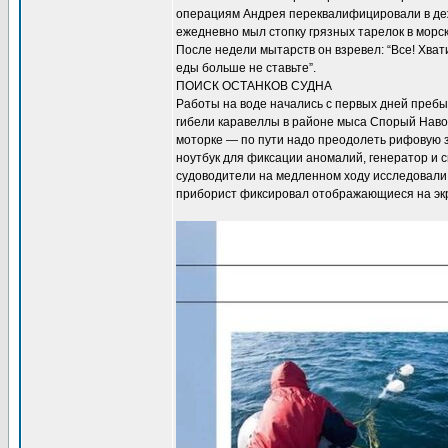
операциям Андрея переквалифицировали в деж
ежедневно мыл стопку грязных тарелок в морск
После недели мытарств он взревел: “Все! Хвати
еды больше не ставьте”.
ПОИСК ОСТАНКОВ СУДНА
Работы на воде начались с первых дней пребы
гибели каравеллы в районе мыса Спорый Навол
моторке — по пути надо преодолеть рифовую зо
ноутбук для фиксации аномалий, генератор и с
судоводители на медленном ходу исследовали
приборист фиксировал отображающиеся на эк