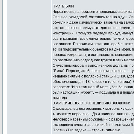
ПРИПЛЫЛИ
Через месяц на горизонте появилась спасител
Сильнее, чем домой, хотелось только в душ. З
обжили и даже символически закрыли на замок
что, скорее всего, зиму этот дом не переживет
конструкции. К тому же медведи придут, начнут
ось, и развалят все окончательно. Так что чер
все заново. По поискам останков корабля тоже
точки подозрительных объектов на дне моря,
проанализированы, и есть весомые основания 
по размыванию подводного грунта в этих места
С чувством юмора и выполненного долга мы п
“Ямал”. Первое, что бросилось мне в глаза, — 
недавно снятые с полярной станции СП36 (д
обеспечением для 18 человек в течение года).
вопросом: “И вы там целый месяц без бананов 
был настоящий курорт”, — подумала я и пошл
команда
В АРКТИЧЕСКУЮ ЭКСПЕДИЦИЮ ВХОДИЛИ:
Судовладелец Без резиновых моторных лодок в
такелажем нереально. Да и поиск останков под
Человек с нарезным оружием (и с разрешением
экспедицию вместе с провизией и палатками б
Плотник Его задача — строить зимовье.