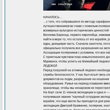
НАЧАЛОСЬ…
…с того, что собравшаяся по методу сарафанн
путешественников во главе с пожилым полярн
всемирных культурно-исторических ценностей
Виллема Баренца, первого европейца, зимовавш
найти в море то, что осталось от его корабля,
ядра, днищевую часть. Сначала захотела, пот
официально получила все разрешения на эксп
Ассоциации полярников с условием, что все н
С приятным чувством пока невыполненного до
Мурманск, чтобы успеть на ближайший ледокол
ЛЕДОКОЛ
Перед погрузкой на атомный ледокол необход
службы безопасности. У нас был изъят весь с
документов на лодки, разрешение на ношение 
оборудование. Ружья на период плавания вмес
хранилище, чтобы мы ненароком не перестреля
На борт сели 11 членов экспедиции и одна я 
получившая звание “научный сотрудник экспед
корабле, что еще могло бы пригодится для рек
экспедиции Дмитрий Кравченко, полярник, знат