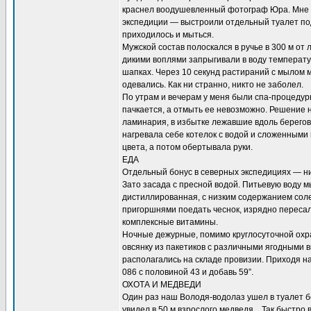
краснел воодушевленный фотограф Юра. Мне
экспедиции — выстроили отдельный туалет по
приходилось и мыться.
Мужской состав полоскался в ручье в 300 м от 
дикими воплями запрыгивали в воду температур
шапках. Через 10 секунд растираний с мылом м
одевались. Как ни странно, никто не заболел.
По утрам и вечерам у меня были спа-процедуры
пачкается, а отмыть ее невозможно. Решение 
ламинария, в избытке лежавшие вдоль берегов
нагревала себе котелок с водой и сложенными 
цвета, а потом обертывала руки.
ЕДА
Отдельный бонус в северных экспедициях — ни
Зато засада с пресной водой. Питьевую воду м
дистиллированная, с низким содержанием сол
пригоршнями поедать чеснок, изрядно пересал
комплексные витамины.
Ночные дежурные, помимо круглосуточной охра
овсянку из пакетиков с различными ягодными в
располагались на складе провизии. Приходя н
086 с половиной 43 и добавь 59”.
ОХОТА И МЕДВЕДИ
Один раз наш Володя-водолаз ушел в туалет бе
увидел в 50 м взрослого медведя... Так быстро 