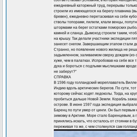
соответствовал условиям, в которых находилис
ежедневный каторжный труд, перерывы только 
строили из имеющегося на берегу плавника (
бревен), ежедневно перетаскивая на себе ку
стволы топорами, пилили, клали венцы, попу
штормами на берег остатками поморских рыбол
камней и сланца. Дымоход строили таким, что
на крышу. Так делали участники экспедиции пят
занесет снегом. Завершающим этапом стали д
Странно, но появление нового жилища не реш
задымленном, заливаемом сверху дождем (из-
хуже, чем в палатках. Испробовав на себе все 
духа и бороться с подлыми мыслишками вроде: 
не заберут?”
СПРАВКА
В 1596 году голландский мореплаватель Вилле
Индию вдоль арктических берегов. По сути, то
которому сейчас ходят ледоколы. Тогда, на хру
пробиться дальше Новой Земли. Корабль зажа
острове. В июне 1597 года экспедиция выбрала
Баренц по пути умер от цинги. Он был первы
зимовку в Арктике. Море стало Баренцевым, а 
принялись искать, что осталось от стоянки в б
переживая то же, с чем столкнулся сам голлан