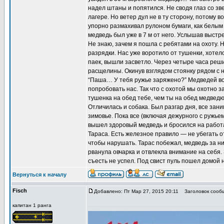
надел штаны и попятился. Не сводя глаз со зв
лагере. Но ветер дул не в ту сторону, потому 
упорно размахивал рулоном бумаги, как белым 
медведь был уже в 7 м от него. Услышав выстре
Не знаю, зачем я пошла с ребятами на охоту. 
разрядки. Нас уже воротило от тушенки, хоте
паек, вышли засветло. Через четыре часа реш
расщелины. Окинув взглядом стоянку рядом с 
“Паша… У тебя ружье заряжено?” Медведей во
попробовать нас. Так что с охотой мы охотно 
тушенка на обед тебе, чем ты на обед медведю
Отличилась и собака. Был разгар дня, все зан
зимовье. Пока все (включая дежурного с ружьем
вышел здоровый медведь и бросился на работ
Тараса. Есть железное правило — не убегать от
чтобы нарушать. Тарас побежал, медведь за н
рванула овчарка и отвлекла внимание на себя. 
съесть не успел. Под свист пуль пошел домой н
Вернуться к началу
Fisch
Добавлено: Пт Мар 27, 2015 20:11
Заголовок сооб
капитан 1 ранга