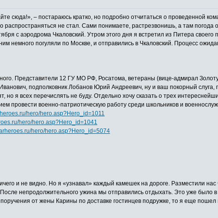
ухайте сюда!», – постараюсь кратко, но подробно отчитаться о проведенной ком
о распространяться не стал. Сами понимаете, растрезвонишь, а там погода ок
тября с аэродрома Чкаловский. Утром этого дня я встретил из Питера своего
им немного погуляли по Москве, и отправились в Чкаловский. Процесс ожидан
ь много. Представители 12 ГУ МО РФ, Росатома, ветераны (вице-адмирал Зол
Иванович, подполковник Лобанов Юрий Андреевич, ну и ваш покорный слуга, п
, но я всех перечислять не буду. Отдельно хочу сказать о трех интереснейш
ием провести военно-патриотическую работу среди школьников и военнослуж
rheroes.ru/hero/hero.asp?Hero_id=1011
roes.ru/hero/hero.asp?Hero_id=1041
warheroes.ru/hero/hero.asp?Hero_id=5074
ичего и не видно. Но я «узнавал» каждый камешек на дороге. Разместили нас 
. После непродолжительного ужина мы отправились отдыхать. Это уже было 
 поручения от жены Карины по доставке гостинцев подружке, то я еще пошел