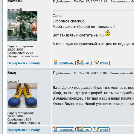
Mave®ick
Добавлено: Пн Сен 17, 2007 13:14
Заголовок сооб
вежливый
Саша!
Огромное спасибо!
Моей зависти (белой) нет предела!!!
Вот так взять и слетать на НЗ
А меня туда на пушечный выстрел не подпуст
Зарегистрирован:
19.06.2007
Сообщения: 2773
Откуда: Латвия, Рига
Вернуться к началу
Влад
Добавлено: Вт Сен 18, 2007 02:00
Заголовок сооб
рядовой
Да-а. До сих пор думаю: будет возможность поех
Жаф, на стенде фотографий, не ты ли случайно
В общем молодец. Потдал жару в наши памяти
Клево. Видно и на Новой уже цивилизация при
Зарегистрирован:
26.06.2007
Сообщения: 807
Откуда: Киев. Украина
Вернуться к началу