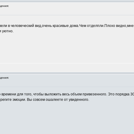
щения:
вели в человеческий вид,очень красивые дома.Чем отделпли.Плохо видно,мне
и уютно.
щения:
времени для того, чтобы выложить весь объем привезенного. Это порядка 30
ерегите эмоции. Вы совсем ошалеете от увиденного.