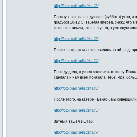
http://foto.mail.ru/list/zhaf/8/
Проснувшись на следующее (суббота) утро, я о
градусов 10-12 С (забегая вперед, скажу, что в
которые с земли, это я не упал, а уже спустилс
http://foto.mail.ru/list/zhaf/3/
После завтрака мы отправились на объезд гарн
http://foto.mail.ru/list/zhaf/4/
По ходу дела, я успел заскочить в школу. Поп
сделала и нам всем показала. Тебе, Ира, боль
http://foto.mail.ru/list/zhaf/6/
После этого, на катере «Бекас», мы совершили
http://foto.mail.ru/list/zhaf/5/
Затем я зашел в штаб:
http://foto.mail.ru/list/zhaf/7/