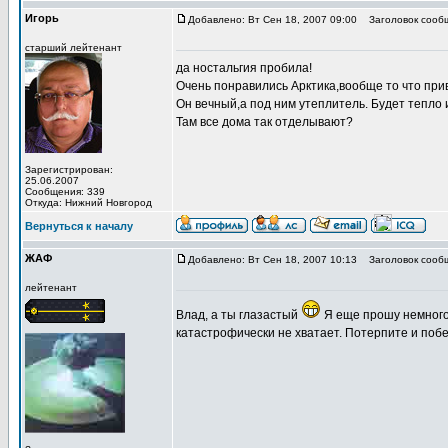
Игорь
Добавлено: Вт Сен 18, 2007 09:00
Заголовок сооб
старший лейтенант
да ностальгия пробила!
Очень понравились Арктика,вообще то что при
Он вечный,а под ним утеплитель. Будет тепло 
Там все дома так отделывают?
Зарегистрирован:
25.06.2007
Сообщения: 339
Откуда: Нижний Новгород
Вернуться к началу
ЖАФ
Добавлено: Вт Сен 18, 2007 10:13
Заголовок сооб
лейтенант
Влад, а ты глазастый
Я еще прошу немного 
катастрофически не хватает. Потерпите и поб