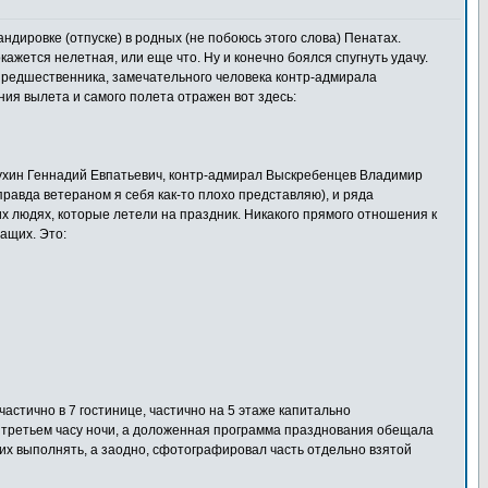
андировке (отпуске) в родных (не побоюсь этого слова) Пенатах.
ажется нелетная, или еще что. Ну и конечно боялся спугнуть удачу.
 предшественника, замечательного человека контр-адмирала
ия вылета и самого полета отражен вот здесь:
отухин Геннадий Евпатьевич, контр-адмирал Выскребенцев Владимир
равда ветераном я себя как-то плохо представляю), и ряда
их людях, которые летели на праздник. Никакого прямого отношения к
ащих. Это:
частично в 7 гостинице, частично на 5 этаже капитально
в третьем часу ночи, а доложенная программа празднования обещала
 их выполнять, а заодно, сфотографировал часть отдельно взятой