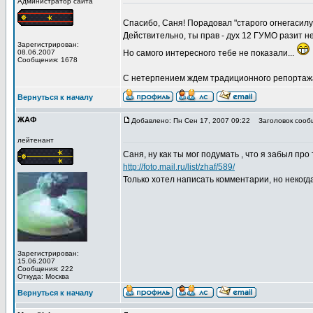
Администратор сайта
Спасибо, Саня! Порадовал "старого огнегасил
Действительно, ты прав - дух 12 ГУМО разит 
Зарегистрирован:
08.06.2007
Но самого интересного тебе не показали...
Сообщения: 1678
С нетерпением ждем традиционного репортаж
Вернуться к началу
ЖАФ
Добавлено: Пн Сен 17, 2007 09:22
Заголовок сооб
лейтенант
Саня, ну как ты мог подумать , что я забыл про
http://foto.mail.ru/list/zhaf/589/
Только хотел написать комментарии, но некогда
Зарегистрирован:
15.06.2007
Сообщения: 222
Откуда: Москва
Вернуться к началу