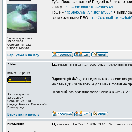
Губа. Полет состоялся! Подробный отчет о пр
Стасу –
http://foto.mail.ru/list/zhaf/532/
Гоше –
http://foto.mail.ru/list/zhaf/533/
(я выпил за
всем друзьям из ПВО -
http://foto.mail.ru/list/zhaf
Зарегистрирован:
15.06.2007
Сообщения: 222
Откуда: Москва
Вернуться к началу
Aleks
Добавлено: Пн Сен 17, 2007 06:28
Заголовок сооб
капитан 2 ранга
Здравствуй ЖАФ, вот видишь как классно получил
на стене ДОФа за всех. А для меня фотки не п
Последний раз редактировалось: Aleks (Ср Окт 24, 200
Зарегистрирован:
13.09.2007
Сообщения: 810
Откуда: Роcсия, Омская обл.
Павлоградка
Вернуться к началу
Newlander
Добавлено: Пн Сен 17, 2007 09:04
Заголовок сооб