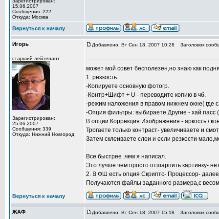
Зарегистрирован:
15.06.2007
Сообщения: 222
Откуда: Москва
Вернуться к началу
Игорь
Добавлено: Вт Сен 18, 2007 10:28
Заголовок сооб
старший лейтенант
может мой совет бесполезен,но знаю как подн
1. резкость:
-Копируете основную фотогр.
-Контр+Шифт + U - переводите копию в чб.
-режим наложения в правом нижнем окне( где сл
-Опция фильтры: выбираете Другие - хай пасс (
Зарегистрирован:
В опции Коррекция Изображения - яркость / кон
25.06.2007
Сообщения: 339
Трогаете только контраст- увеличиваете и смо
Откуда: Нижний Новгород
Затем склеиваете слои и если резкости мало,
Все быстрее ,чем я написал.
Это лучше чем просто отшарпить картинку- нет
2. В ФШ есть опция Скриптс- Процессор- далее
Получаются файлы заданного размера,с весом
Вернуться к началу
ЖАФ
Добавлено: Вт Сен 18, 2007 15:18
Заголовок сооб