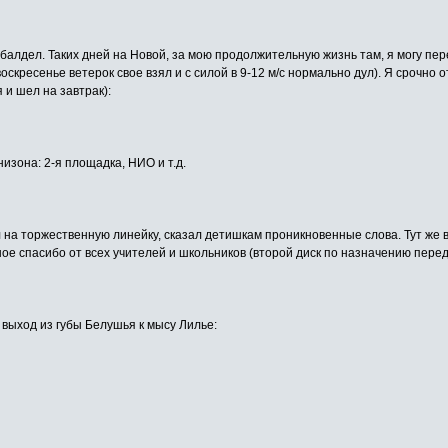
балдел. Таких дней на Новой, за мою продолжительную жизнь там, я могу пер
 воскресенье ветерок свое взял и с силой в 9-12 м/с нормально дул). Я срочно
я и шел на завтрак):
изона: 2-я площадка, НИО и т.д.
ал на торжественную линейку, сказал детишкам проникновенные слова. Тут же
шое спасибо от всех учителей и школьников (второй диск по назначению перед
 выход из губы Белушья к мысу Лилье: