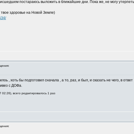
оисшедшем постараюсь выложить в ближайшие дни. Пока же, не могу утерпеть
 твое здоровье на Новой Земле)
/534/
щения:
оь , хоть бы подготовил сначала , а то, раз, и был, и сказать не чего, в отв
ривез с ДОФа.
7 02:26), всего редактировалось 1 раз
щения: