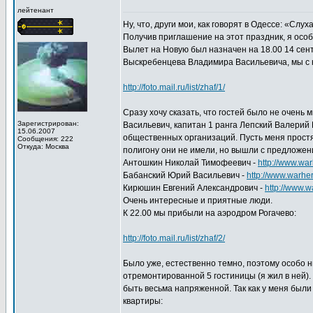
лейтенант
Ну, что, други мои, как говорят в Одессе: «Сл
Получив приглашение на этот праздник, я особ
Вылет на Новую был назначен на 18.00 14 сен
Выскребенцева Владимира Васильевича, мы с н
http://foto.mail.ru/list/zhaf/1/
Сразу хочу сказать, что гостей было не очен
Зарегистрирован:
Васильевич, капитан 1 ранга Лепский Валерий 
15.06.2007
общественных организаций. Пусть меня простят
Сообщения: 222
Откуда: Москва
полигону они не имели, но вышли с предложен
Антошкин Николай Тимофеевич -
http://www.wa
Бабанский Юрий Васильевич -
http://www.warhe
Кирюшин Евгений Александрович -
http://www.
Очень интересные и приятные люди.
К 22.00 мы прибыли на аэродром Рогачево:
http://foto.mail.ru/list/zhaf/2/
Было уже, естественно темно, поэтому особо н
отремонтированной 5 гостиницы (я жил в ней)
быть весьма напряженной. Так как у меня были
квартиры: