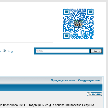
я
Вход
Предыдущая тема
::
Следующая тема
н на празднование 110 годовщины со дня основания поселка Белушья