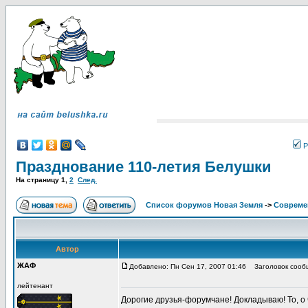
Р
Празднование 110-летия Белушки
На страницу
1
,
2
След.
Список форумов Новая Земля
->
Совреме
Автор
ЖАФ
Добавлено: Пн Сен 17, 2007 01:46
Заголовок сообщ
лейтенант
Дорогие друзья-форумчане! Докладываю! То, о