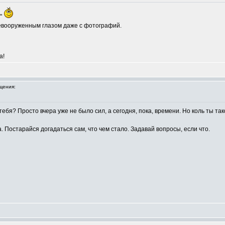
у"
невооруженным глазом даже с фотографий.
а!
щения:
 тебя? Просто вчера уже не было сил, а сегодня, пока, времени. Но коль ты та
. Постарайся догадаться сам, что чем стало. Задавай вопросы, если что.