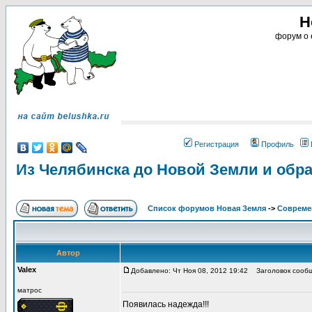
Н
форум о 
Регистрация
Профиль
Из Челябинска до Новой Земли и обр
Список форумов Новая Земля
->
Совреме
Автор
Valex
Добавлено: Чт Ноя 08, 2012 19:42
Заголовок сообще
матрос
Появилась надежда!!!