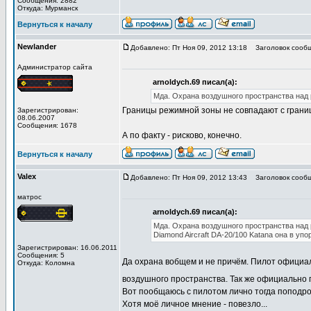
Сообщения: 2882
Откуда: Мурманск
Вернуться к началу
Newlander
Добавлено: Пт Ноя 09, 2012 13:18
Заголовок сообщ
Администратор сайта
arnoldych.69 писал(а):
Мда. Охрана воздушного пространства над
Границы режимной зоны не совпадают с границ
Зарегистрирован:
08.06.2007
Сообщения: 1678
А по факту - рисково, конечно.
Вернуться к началу
Valex
Добавлено: Пт Ноя 09, 2012 13:43
Заголовок сообщ
матрос
arnoldych.69 писал(а):
Мда. Охрана воздушного пространства над
Diamond Aircraft DA-20/100 Katana она в упор
Зарегистрирован: 16.06.2011
Сообщения: 5
Да охрана вобщем и не причём. Пилот официа
Откуда: Коломна
воздушного пространства. Так же официально
Вот пообщаюсь с пилотом лично тогда поподроб
Хотя моё личное мнение - повезло...