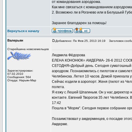
от командования аэродрома.
Как мне связаться с командованием аэродрома
2. Возможно ли в Рогачево или в Белушьей Губ
Заранее благодарен за помощь!
Вернуться к началу
Валерьян
Добавлено: Пн Фев 25, 2013 16:19
Заголовок сооб
Старейшина новоземельцев
Людмила Фёдорова
ЕЛЕНА КОНОНЮК= АМДЕРМА- 26-6 2012 СО
СЕГОДНЯ=Добрый день. Сегодня суматошный де
Зарегистрирован:
аэродром. Познакомились с пилотом и самолет
07.02.2010
Челябинска. Летел 10 часов. Домой приехала уж
Сообщения: 564
Откуда: Нарьян-Мар
Сейчас ездили в аэропорт. Женя (пилот из Че
полета.
Я езжу с Лешей Шпагиным. Он у нас директор 
контакте. Евгений Творогов 35 лет Челябинск. 
17:42
Пошла в "Моряк". Сегодня первое собрание ор
Позаимствовал у амдерминцев, о посадке этог
Амдерме.