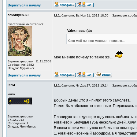
Вернуться к началу
arnoldych.69
Добавлено: Вс Ноя 11, 2012 18:56
Заголовок сообщ
счастливый милитарист
Valex писал(а):
Хотя моё личное мнение - повезло...
Мое мнение почему то такое же...
Зарегистрирован: 11.11.2008
Сообщения: 2882
Откуда: Мурманск
Вернуться к началу
0994
Добавлено: Чт Дек 27, 2012 15:14
Заголовок сообщ
юнга
Добрый день! Это я - пилот этого самолета.
Полет был абсолютно законным. Подавалась з
Зарегистрирован:
Планирую в следующем году вновь побывать на
27.12.2012
Рогачево и Белушья Губа несколько дней. Хочу
Сообщения: 1
Откуда: Челябинск
В связи с этим мне нужна небольшая помощь в
1. Рогачево - военный аэродром, а я представ