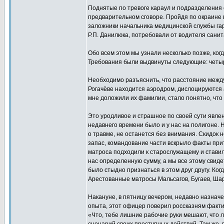
Поднятые по тревоге караул и подразделения о
предварительном сговоре. Пройдя по окраине в
заложники начальника медицинской службы га
Р.П. Данилюка, потребовали от водителя сани
Обо всем этом мы узнали несколько позже, ког
Требования были выдвинуты следующие: четыре
Необходимо разъяснить, что расстояние между
Рогачёве находится аэродром, дислоцируются 
мне доложили их фамилии, стало понятно, что
Это уродливое и страшное по своей сути явл
недавнего времени было и у нас на полигоне.
о травме, не останется без внимания. Скидок 
запас, командование части вскрыло факты при
матроса подходили к старослужащему и ставили
нас определенную сумму, а мы все этому свид
было стыдно признаться в этом друг другу. Ко
Арестованные матросы Мальсагов, Бугаев, Ша
Накануне, в пятницу вечером, недавно назнач
опыта, этот офицер поверил россказням фактич
«Что, тебе лишние рабочие руки мешают, что 