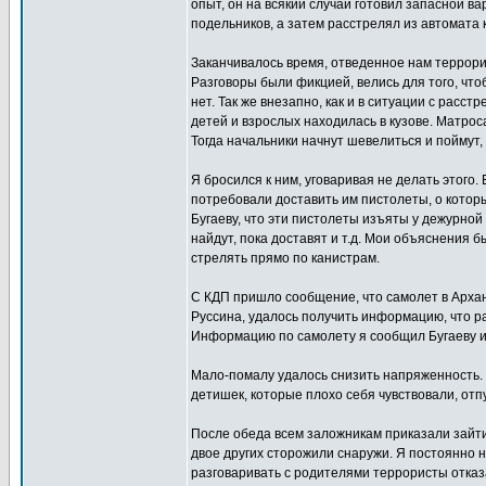
опыт, он на всякий случай готовил запасной ва
подельников, а затем расстрелял из автомата
Заканчивалось время, отведенное нам террорис
Разговоры были фикцией, велись для того, что
нет. Так же внезапно, как и в ситуации с расс
детей и взрослых находилась в кузове. Матрос
Тогда начальники начнут шевелиться и поймут, 
Я бросился к ним, уговаривая не делать этого.
потребовали доставить им пистолеты, о котор
Бугаеву, что эти пистолеты изъяты у дежурной 
найдут, пока доставят и т.д. Мои объяснения 
стрелять прямо по канистрам.
С КДП пришло сообщение, что самолет в Архан
Руссина, удалось получить информацию, что ра
Информацию по самолету я сообщил Бугаеву и 
Мало-помалу удалось снизить напряженность. 
детишек, которые плохо себя чувствовали, отп
После обеда всем заложникам приказали зайти 
двое других сторожили снаружи. Я постоянно 
разговаривать с родителями террористы отказа