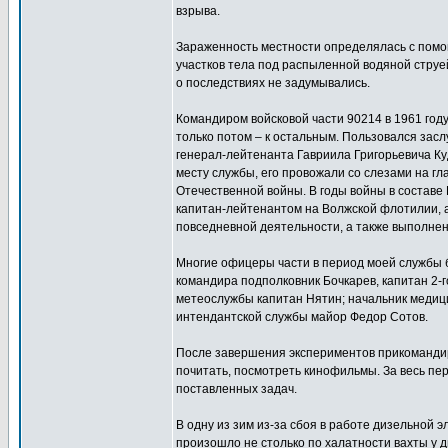
взрыва.
Зараженность местности определялась с помощ
участков тела под распыленной водяной струей
о последствиях не задумывались.
Командиром войсковой части 90214 в 1961 году
только потом – к остальным. Пользовался засл
генерал-лейтенанта Гавриила Григорьевича Куд
месту службы, его провожали со слезами на гл
Отечественной войны. В годы войны в составе
капитан-лейтенантом на Волжской флотилии, а
повседневной деятельности, а также выполне
Многие офицеры части в период моей службы 
командира подполковник Бочкарев, капитан 2-го
метеослужбы капитан Нятин; начальник медиц
интендантской службы майор Федор Сотов.
После завершения экспериментов прикомандир
почитать, посмотреть кинофильмы. За весь пе
поставленных задач.
В одну из зим из-за сбоя в работе дизельной 
произошло не столько по халатности вахты у д