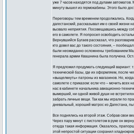
уже 7 часов находятся под дулами автоматов.
минуту вышел из гермокабины. Этого было дос
Переговоры тем временем продолжались. Когда
дагестанский, рассказывал им о своей жизни н
вызвало неприятия. Посовещавшись между собо
его в самолете. Я попросил освободить осталь
Вернувшийся Бугаев рассказал, что разговари
кто довел вас до такого состояния, – пообеща
были неожиданно осложнены требованием Маль
генерала армии Квашнина была получена. Оста
Я предложил продумать следующий вариант: т.
технической базы, где их оформляем, после че
«выщелкнуть» патроны из магазинов. Но, когда
самолете с приказом: если что – мочить всех н
нас в кабинете начальника авиационно-технич
вымерший, ни одной живой души не встретилось
забрать личные вещи. Так как мы играли по пр
дневальный, хороший матрос из Дагестана, пы
Все поднялись на второй этаж. Собрав свои в
Через пару минут с пистолетом в руке он верн
откуда такая информация. Оказалось, прапорщи
этой непростой ситуации сохранил хладнокрови