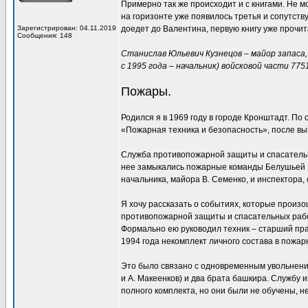
Примерно так же происходит и с книгами. Не мо
на горизонте уже появилось третья и сопутств
Зарегистрирован: 04.11.2019
доедет до Валентина, первую книгу уже прочит
Сообщения: 148
Станислав Юльевич Кузнецов – майор запаса,
с 1995 года – начальник) войсковой части 775
Пожары.
Родился я в 1969 году в городе Кронштадт. П
«Пожарная техника и безопасность», после вып
Служба противопожарной защиты и спасательны
нее замыкались пожарные команды Белушьей Гу
начальника, майора В. Семенко, и инспектора,
Я хочу рассказать о событиях, которые произо
противопожарной защиты и спасательных работ
Формально ею руководил техник – старший пра
1994 года некомплект личного состава в пожар
Это было связано с одновременным увольнением
и А. Макеенков) и два брата башкира. Службу
полного комплекта, но они были не обучены, н