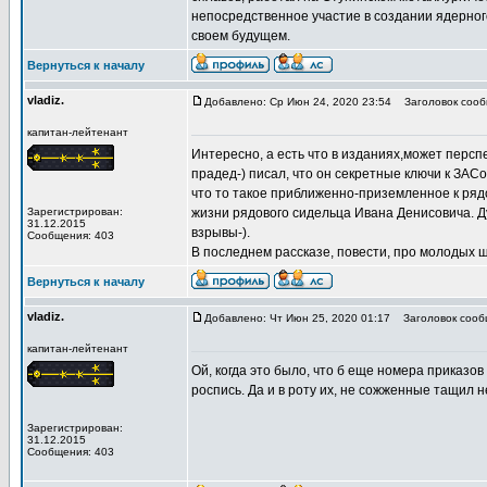
непосредственное участие в создании ядерного
своем будущем.
Вернуться к началу
vladiz.
Добавлено: Ср Июн 24, 2020 23:54
Заголовок сооб
капитан-лейтенант
Интересно, а есть что в изданиях,может персп
прадед-) писал, что он секретные ключи к ЗАСо
что то такое приближенно-приземленное к ряд
Зарегистрирован:
жизни рядового сидельца Ивана Денисовича. Д
31.12.2015
взрывы-).
Сообщения: 403
В последнем рассказе, повести, про молодых ш
Вернуться к началу
vladiz.
Добавлено: Чт Июн 25, 2020 01:17
Заголовок сооб
капитан-лейтенант
Ой, когда это было, что б еще номера приказов
роспись. Да и в роту их, не сожженные тащил не
Зарегистрирован:
31.12.2015
Сообщения: 403