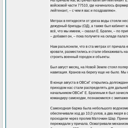
На причале нас встречал капитан-лейтенант Е.
войсковой части 77510, где начиналось форми
лейтенант, – с чем я вас и поздравляю».
Метрах в пятидесяти от уреза воды стояли не
дежурный бригады (ОД), а также был кабинет к
всё, что мы имеем, – сказал Е. Брагин, – по 
– добавил он, – пока получите на складе палат
Нам разъяснили, что в ста метрах от причала е
кровати, разместились и стали обихаживать на
строить военный городок и объекты.
Был август месяц, на Новой Земле стоял поляр
навигация. Кранов на берегу еще не было. Мы 
В конце августа в ОВСиГ открылись долгождан
приходом нас стали распределять для дальне
начальником ОВСиГ Е. Брагиным я был зачисл
командиру самоходки, познакомился с экипажем
Самоходная баржа была небольшого водоизмеще
обеспечивали ход до 10,0 узлов, а два якоря 
проходили через пролив Маточкин Шар. Прини
пережидали у причала. Осматривали механизм