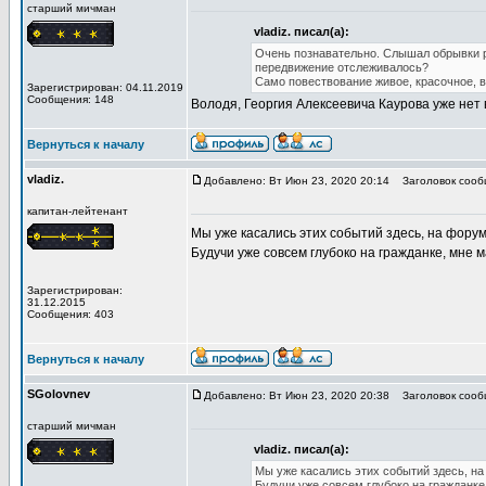
старший мичман
vladiz. писал(а):
Очень познавательно. Слышал обрывки ра
передвижение отслеживалось?
Само повествование живое, красочное, в
Зарегистрирован: 04.11.2019
Сообщения: 148
Володя, Георгия Алексеевича Каурова уже нет в
Вернуться к началу
vladiz.
Добавлено: Вт Июн 23, 2020 20:14
Заголовок сооб
капитан-лейтенант
Мы уже касались этих событий здесь, на форум
Будучи уже совсем глубоко на гражданке, мне 
Зарегистрирован:
31.12.2015
Сообщения: 403
Вернуться к началу
SGolovnev
Добавлено: Вт Июн 23, 2020 20:38
Заголовок сооб
старший мичман
vladiz. писал(а):
Мы уже касались этих событий здесь, на
Будучи уже совсем глубоко на гражданке