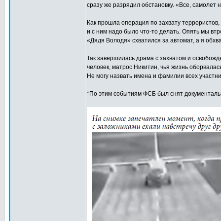
сразу же разрядил обстановку. «Все, самолет н
Как прошла операция по захвату террористов, 
и с ним надо было что-то делать. Опять мы вт
«Дядя Володя» схватился за автомат, а я обхв
Так завершилась драма с захватом и освобожде
человек, матрос Никитин, чья жизнь оборвалас
Не могу назвать имена и фамилии всех участни
*По этим событиям ФСБ был снят документал