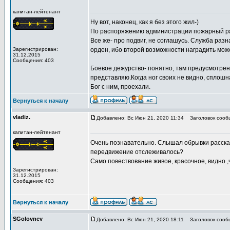
капитан-лейтенант
Ну вот, наконец, как я без этого жил-)
По распоряжению администрации пожарный расч
Все же- про подвиг, не соглашусь. Служба разн
Зарегистрирован:
орден, ибо второй возможности наградить може
31.12.2015
Сообщения: 403
Боевое дежурство- понятно, там предусмотрено,
представляю.Когда ног своих не видно, сплошна
Бог с ним, проехали.
Вернуться к началу
vladiz.
Добавлено: Вс Июн 21, 2020 11:34
Заголовок сооб
капитан-лейтенант
Очень познавательно. Слышал обрывки рассказа
передвижение отслеживалось?
Само повествование живое, красочное, видно 
Зарегистрирован:
31.12.2015
Сообщения: 403
Вернуться к началу
SGolovnev
Добавлено: Вс Июн 21, 2020 18:11
Заголовок сооб