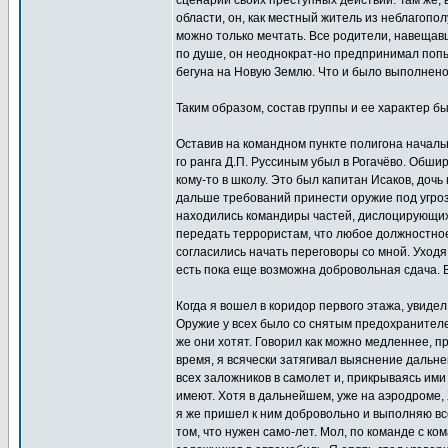
сценарий своих преступных действий. Там же,
области, он, как местный житель из неблагопо
можно только мечтать. Все родители, навещав
по душе, он неоднократ-но предпринимал попы
бегуна на Новую Землю. Что и было выполнено
Таким образом, состав группы и ее характер б
Оставив на командном пункте полигона начальн
го ранга Д.П. Руссиным убыл в Рогачёво. Обш
кому-то в школу. Это был капитан Исаков, дочь
дальше требований принести оружие под угрозо
находились командиры частей, дислоцирующихс
передать террористам, что любое должностное
согласились начать переговоры со мной. Уходя
есть пока еще возможна добровольная сдача. В
Когда я вошел в коридор первого этажа, увид
Оружие у всех было со снятым предохранителем
же они хотят. Говорил как можно медленнее, пр
время, я всячески затягивал выяснение дальне
всех заложников в самолет и, прикрываясь ими 
имеют. Хотя в дальнейшем, уже на аэродроме, 
я же пришел к ним добровольно и выполняю все 
том, что нужен само-лет. Мол, по команде с ко