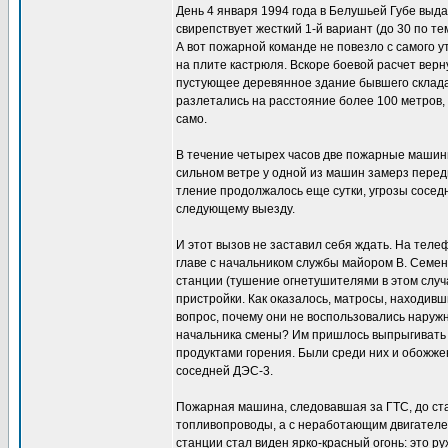
День 4 января 1994 года в Белушьей Губе выда
свирепствует жесткий 1-й вариант (до 30 по т
А вот пожарной команде не повезло с самого 
на плите кастрюля. Вскоре боевой расчет вер
пустующее деревянное здание бывшего склада. 
разлетались на расстояние более 100 метров
само.
В течение четырех часов две пожарные машины
сильном ветре у одной из машин замерз передн
тление продолжалось еще сутки, угрозы сосед
следующему выезду.
И этот вызов не заставил себя ждать. На те
главе с начальником службы майором В. Семен
станции (тушение огнетушителями в этом случ
пристройки. Как оказалось, матросы, находивш
вопрос, почему они не воспользовались наруж
начальника смены? Им пришлось выпрыгивать из
продуктами горения. Были среди них и обожже
соседней ДЭС-3.
Пожарная машина, следовавшая за ГТС, до ста
топливопроводы, а с неработающим двигателем
станции стал виден ярко-красный огонь: это 