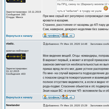
На ПРЦ, смену по 1Варианту меняли.12 ч
чуть в "небытие"- в тундру не ушли
Зарегистрирован: 10.11.2015
Сообщения: 395
При мне серый кот регулярно сопровождал смен
Откуда: Минск
кровати в казарме.
Странно, расстояние от казармы до КП пару де
Сам, наверное, дежурил неделями без замены
Вернуться к началу
vladiz.
Добавлено: Пт Июн 19, 2020 14:48
Заголовок сооб
капитан-лейтенант
Мое видение вещей. Отцы -командиры, поправл
В вариант первый, а может и второй приказом 
законов смягчается необязательностью их выпо
Зарегистрирован:
приказ вряд ли кто мог, даже устное распоряже
31.12.2015
По мне- на случай варианта подразделение до
Сообщения: 403
с показом средств пожаротушения и взаимодейс
полное отсуствие видимости, а если и видно чт
рода-подвиг. Спасение обьектов и л/с подверг
Зная наши ВС- в случае ЧП- вспомнили бы и об
Вернуться к началу
Newlander
Добавлено: Пт Июн 19, 2020 15:29
Заголовок сооб