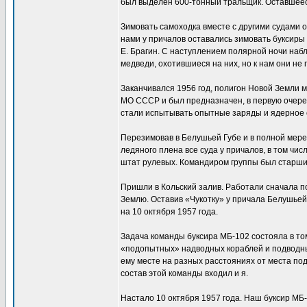
был выделен 600-тонный тральщик. Оставшеес
Зимовать самоходка вместе с другими судами о
нами у причалов оставались зимовать буксиры
Е. Брагин. С наступлением полярной ночи наб
медведи, охотившиеся на них, но к нам они не
Заканчивался 1956 год, полигон Новой Земли 
МО СССР и был предназначен, в первую очере
стали испытывать опытные заряды и ядерное 
Перезимовав в Белушьей Губе и в полной мере 
ледяного плена все суда у причалов, в том чис
штат рулевых. Командиром группы был старши
Пришли в Кольский залив. Работали сначала п
Землю. Оставив «Чукотку» у причала Белушьей 
на 10 октября 1957 года.
Задача команды буксира МБ-102 состояла в то
«подопытных» надводных кораблей и подводных
ему месте на разных расстояниях от места по
состав этой команды входил и я.
Настало 10 октября 1957 года. Наш буксир МБ