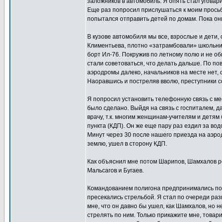
заложников в автомобиль. Я опять стал уговар
Еще раз попросил прислушаться к моим просьб
попытался отправить детей по домам. Пока они
В кузове автомобиля мы все, взрослые и дети,
Климентьева, плотно «затрамбовали» школьни
борт Ил-76. Покружив по летному полю и не об
стали советоваться, что делать дальше. По по
аэродромы далеко, начальников на месте нет, 
Наоравшись и постреляв вволю, преступники с
Я попросил установить телефонную связь с ме
было сделано. Выйдя на связь с госпиталем, д
врачу, т.к. многим женщинам-учителям и детя
пункта (КДП). Он же еще пару раз ездил за во
Минут через 30 после нашего приезда на аэрод
землю, ушел в сторону КДП.
Как объяснил мне потом Шарипов, Шамхалов ре
Мальсагов и Бугаев.
Командованием полигона предпринимались попы
пресекались стрельбой. Я стал по очереди ра
мне, что он давно бы ушел, как Шамхалов, но н
стрелять по ним. Только прикажите мне, товар