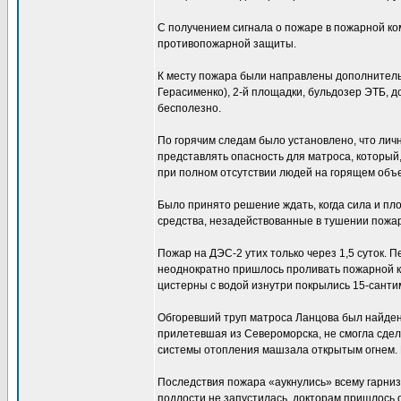
С получением сигнала о пожаре в пожарной ком
противопожарной защиты.
К месту пожара были направлены дополнитель
Герасименко), 2-й площадки, бульдозер ЭТБ, 
бесполезно.
По горячим следам было установлено, что ли
представлять опасность для матроса, который
при полном отсутствии людей на горящем объе
Было принято решение ждать, когда сила и п
средства, незадействованные в тушении пожар
Пожар на ДЭС-2 утих только через 1,5 суток.
неоднократно пришлось проливать пожарной ко
цистерны с водой изнутри покрылись 15-санти
Обгоревший труп матроса Ланцова был найден 
прилетевшая из Североморска, не смогла сдел
системы отопления машзала открытым огнем. 
Последствия пожара «аукнулись» всему гарнизо
подлости не запустилась, докторам пришлось 