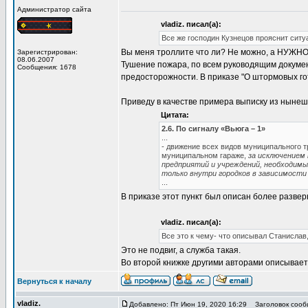
Администратор сайта
vladiz. писал(а):
Все же господин Кузнецов прояснит ситу
Вы меня троллите что ли? Не можно, а НУЖНО
Зарегистрирован:
08.06.2007
Тушение пожара, по всем руководящим докуме
Сообщения: 1678
предосторожности. В приказе "О штормовых го
Приведу в качестве примера выписку из ныне
Цитата:
2.6. По сигналу «Вьюга – 1»
...
- движение всех видов муниципального т
муниципальном гараже,
за исключением
предприятий и учреждений, необходимы
только внутри городков в зависимости
...
В приказе этот пункт был описан более развер
vladiz. писал(а):
Все это к чему- что описывал Станислав
Это не подвиг, а служба такая.
Во второй книжке другими авторами описываетс
Вернуться к началу
vladiz.
Добавлено: Пт Июн 19, 2020 16:29
Заголовок сооб