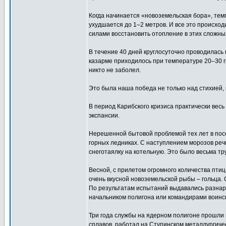
Когда начинается «новоземельская бора», темп
ухудшается до 1–2 метров. И все это происход
силами восстановить отопление в этих сложны
В течение 40 дней круглосуточно проводилась
казарме приходилось при температуре 20–30 гр
никто не заболел.
Это была наша победа не только над стихией, 
В период Карибского кризиса практически вес
экспансии.
Нерешенной бытовой проблемой тех лет в посе
горных ледниках. С наступлением морозов речк
снеготаялку на котельную. Это было весьма т
Весной, с прилетом огромного количества птиц
очень вкусной новоземельской рыбы – гольца.
По результатам испытаний выдавались разнар
начальником полигона или командирами воинс
Три года службы на ядерном полигоне прошли 
сплавов, работал на Ступинском металлургич