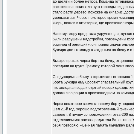
до десяти и более метров. Команда готовилась
расстояния произвела пуск торпеды с ядерным 
стало расти дерево, похожее на кипарис, дос
уменьшаться. Через некоторое время командир
якорь, пошли в акваторию, где произошел взры
Нашему взору предстала удручающая, жуткая ка
были разрушены надстройки, повреждены корпу
эсминец «Гремящий», он принял значительное 
буксира дает команду высадиться на бочку и 
Быстро прыгаю через борт на бочку, отцепляю
посадили на грунт. Грамоту, которой меня впос
Следующим на бочку выпрыгивает старшина 1-й
борта буксира ему бросают спасательный круг,
что холодная вода и одетый поверх одежды хи
доложил по рации о произошедшем на командны
Через некоторое время к нашему борту подошё
шел 21-й год, хорошо подготовленный физическ
самолет. В группу сопровождения груза-200 на
отделением матросов и родители Валентина. 
себя повторяю: «Вечная память Лычагину Вал