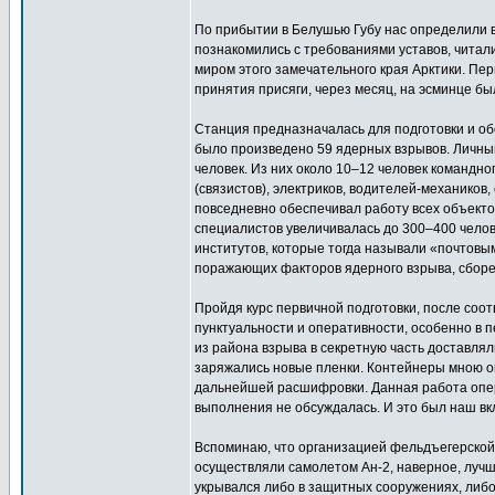
По прибытии в Белушью Губу нас определили в 
познакомились с требованиями уставов, читал
миром этого замечательного края Арктики. Перв
принятия присяги, через месяц, на эсминце бы
Станция предназначалась для подготовки и о
было произведено 59 ядерных взрывов. Личный
человек. Из них около 10–12 человек командн
(связистов), электриков, водителей-механико
повседневно обеспечивал работу всех объекто
специалистов увеличивалась до 300–400 чело
институтов, которые тогда называли «почтовы
поражающих факторов ядерного взрыва, сборе 
Пройдя курс первичной подготовки, после соот
пунктуальности и оперативности, особенно в 
из района взрыва в секретную часть доставл
заряжались новые пленки. Контейнеры мною о
дальнейшей расшифровки. Данная работа опера
выполнения не обсуждалась. И это был наш вк
Вспоминаю, что организацией фельдъегерской с
осуществляли самолетом Ан-2, наверное, лучш
укрывался либо в защитных сооружениях, либо