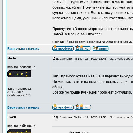
Больше натурных испытаний такого масштаба 
боевых кораблей. Полученные эксперименталь
судостроения тех лет. Вот в таких условиях к
новоземельцами, учеными и испытателями, всем
Прослужив в Военно-морском флоте четыре год
Новой Земле не забывается!
Последний раз редактировалось: Newlander (Пн Апр 21,
Вернуться к началу
vladiz.
Добавлено: Пт Июн 19, 2020 12:43
Заголовок сооб
капитан-лейтенант
Так!!, прямого ответа нет. Т.е. в вариант выход
По мне так- выйти на помощь в первый вариант
обоих.
Зарегистрирован:
31.12.2015
Все же господин Кузнецов прояснит ситуацию,
Сообщения: 403
Вернуться к началу
Эжен
Добавлено: Пт Июн 19, 2020 13:59
Заголовок сооб
капитан-лейтенант
iks писал(а):