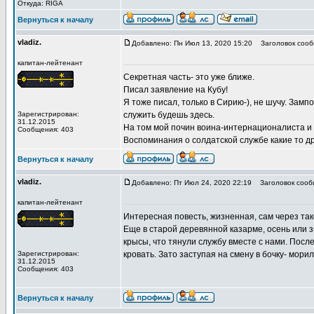
Откуда: RIGA
Вернуться к началу
vladiz.
Добавлено: Пн Июл 13, 2020 15:20
Заголовок сооб
капитан-лейтенант
Секретная часть- это уже ближе.
Писал заявление на Кубу!
Я тоже писал, только в Сирию-), не шучу. Замп
Зарегистрирован:
служить будешь здесь.
31.12.2015
На том мой почин воина-интернационалиста и 
Сообщения: 403
Воспоминания о солдатской службе какие то др
Вернуться к началу
vladiz.
Добавлено: Пт Июл 24, 2020 22:19
Заголовок сооб
капитан-лейтенант
Интересная повесть, жизненная, сам через та
Еще в старой деревянной казарме, осень или з
крысы, что тянули службу вместе с нами. После
Зарегистрирован:
кровать. Зато заступая на смену в бочку- мори
31.12.2015
Сообщения: 403
Вернуться к началу