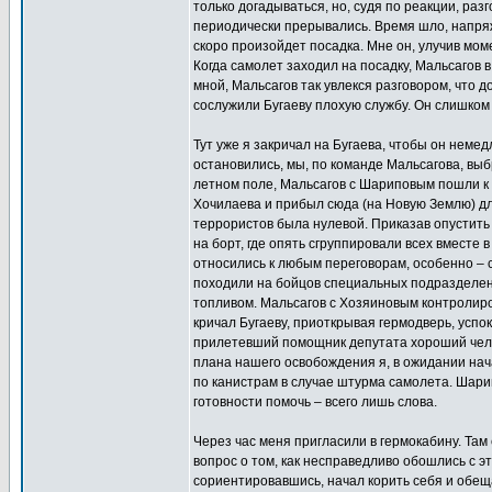
только догадываться, но, судя по реакции, ра
периодически прерывались. Время шло, напряж
скоро произойдет посадка. Мне он, улучив моме
Когда самолет заходил на посадку, Мальсагов 
мной, Мальсагов так увлекся разговором, что д
сослужили Бугаеву плохую службу. Он слишком 
Тут уже я закричал на Бугаева, чтобы он неме
остановились, мы, по команде Мальсагова, выб
летном поле, Мальсагов с Шариповым пошли к 
Хочилаева и прибыл сюда (на Новую Землю) дл
террористов была нулевой. Приказав опустить
на борт, где опять сгруппировали всех вместе
относились к любым переговорам, особенно – с
походили на бойцов специальных подразделени
топливом. Мальсагов с Хозяиновым контролиро
кричал Бугаеву, приоткрывая гермодверь, успок
прилетевший помощник депутата хороший челов
плана нашего освобождения я, в ожидании нач
по канистрам в случае штурма самолета. Шарип
готовности помочь – всего лишь слова.
Через час меня пригласили в гермокабину. Там
вопрос о том, как несправедливо обошлись с э
сориентировавшись, начал корить себя и обеща