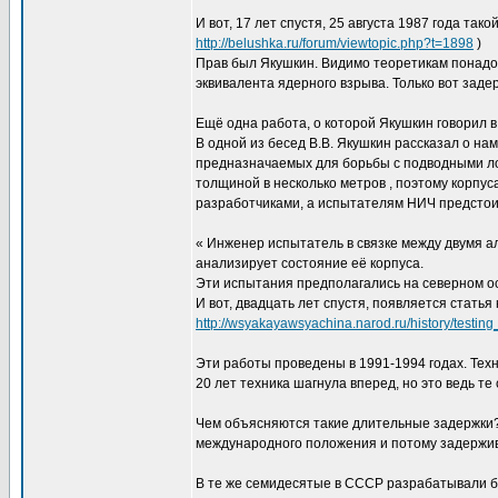
И вот, 17 лет спустя, 25 августа 1987 года т
http://belushka.ru/forum/viewtopic.php?t=1898
)
Прав был Якушкин. Видимо теоретикам понадо
эквивалента ядерного взрыва. Только вот заде
Ещё одна работа, о которой Якушкин говорил в
В одной из бесед В.В. Якушкин рассказал о н
предназначаемых для борьбы с подводными ло
толщиной в несколько метров , поэтому корпу
разработчиками, а испытателям НИЧ предстоит 
« Инженер испытатель в связке между двумя ал
анализирует состояние её корпуса.
Эти испытания предполагались на северном о
И вот, двадцать лет спустя, появляется стать
http://wsyakayawsyachina.narod.ru/history/testin
Эти работы проведены в 1991-1994 годах. Техн
20 лет техника шагнула вперед, но это ведь т
Чем объясняются такие длительные задержки?
международного положения и потому задержи
В те же семидесятые в СССР разрабатывали б