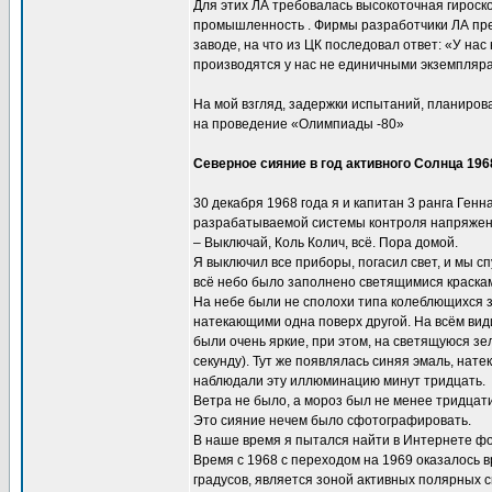
Для этих ЛА требовалась высокоточная гирос
промышленность . Фирмы разработчики ЛА пре
заводе, на что из ЦК последовал ответ: «У на
производятся у нас не единичными экземпляра
На мой взгляд, задержки испытаний, планиров
на проведение «Олимпиады -80»
Северное сияние в год активного Солнца 196
30 декабря 1968 года я и капитан 3 ранга Ген
разрабатываемой системы контроля напряжения
– Выключай, Коль Колич, всё. Пора домой.
Я выключил все приборы, погасил свет, и мы сп
всё небо было заполнено светящимися краска
На небе были не сполохи типа колеблющихся з
натекающими одна поверх другой. На всём ви
были очень яркие, при этом, на светящуюся зе
секунду). Тут же появлялась синяя эмаль, нат
наблюдали эту иллюминацию минут тридцать.
Ветра не было, а мороз был не менее тридцати.
Это сияние нечем было сфотографировать.
В наше время я пытался найти в Интернете фо
Время с 1968 с переходом на 1969 оказалось 
градусов, является зоной активных полярных с