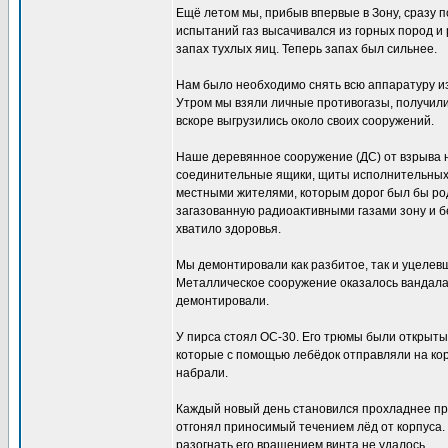
Ещё летом мы, прибыв впервые в Зону, сразу п
испытаний газ высачивался из горных пород и 
запах тухлых яиц. Теперь запах был сильнее.
Нам было необходимо снять всю аппаратуру из 
Утром мы взяли личные противогазы, получили
вскоре выгрузились около своих сооружений.
Наше деревянное сооружение (ДС) от взрыва 
соединительные ящики, щиты исполнительных р
местными жителями, которым дорог был бы род
загазованную радиоактивными газами зону и бе
хватило здоровья.
Мы демонтировали как разбитое, так и уцелев
Металлическое сооружение оказалось вандалам
демонтировали.
У пирса стоял ОС-30. Его трюмы были открыты,
которые с помощью лебёдок отправляли на ко
набрали.
Каждый новый день становился прохладнее пр
отгонял приносимый течением лёд от корпуса. К
разогнать его вращением винта не удалось.