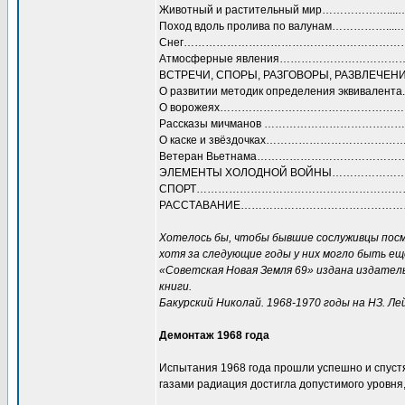
Животный и растительный мир………………....…
Поход вдоль пролива по валунам……………....
Снег……………………………………………………………
Атмосферные явления………………………………….
ВСТРЕЧИ, СПОРЫ, РАЗГОВОРЫ, РАЗВЛЕЧ
О развитии методик определения эквивалента
О ворожеях……………………………………………
Рассказы мичманов ………………………………
О каске и звёздочках…………………………………
Ветеран Вьетнама………………………………………
ЭЛЕМЕНТЫ ХОЛОДНОЙ ВОЙНЫ………………
СПОРТ……………………………………………………
РАССТАВАНИЕ………………………………………
Хотелось бы, чтобы бывшие сослуживцы посмо
хотя за следующие годы у них могло быть е
«Советская Новая Земля 69» издана издател
книги.
Бакурский Николай. 1968-1970 годы на НЗ. 
Демонтаж 1968 года
Испытания 1968 года прошли успешно и спуст
газами радиация достигла допустимого уровня