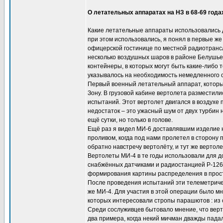
О летательных аппаратах на НЗ в 68-69 года
Какие летательные аппараты использовались д
при этом использовались, я понял в первые же
офицерской гостинице по местной радиотранс
несколько воздушных шаров в районе Белушьей
контейнеры, в которых могут быть какие-либо 
указывалось на необходимость немедленного
Первый военный летательный аппарат, которым
Зону. В грузовой кабине вертолета разместили
испытаний. Этот вертолет двигался в воздухе 
недостаток – это ужасный шум от двух турбин
ещё сутки, но только в голове.
Ещё раз я видел МИ-6 доставлявшим изделие н
проливом, когда под нами пролетел в сторону
обратно навстречу вертолёту, и тут же вертол
Вертолеты МИ-4 в те годы использовали для д
снабжённых датчиками и радиостанцией Р-126
формирования картины распределения в прост
После проведения испытаний эти телеметричес
же МИ-4. Для участия в этой операции было мн
которых интересовали стропы парашютов : из 
Среди сослуживцев бытовало мнение, что верт
два примера, когда некий мичман дважды пада