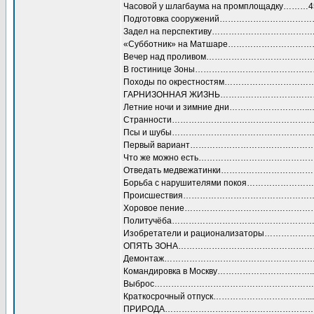
Часовой у шлагбаума на промплощадку………4
Подготовка сооружений……………………………
Задел на перспективу……………………………….…
«Субботник» на Матшаре…………………………
Вечер над проливом…………………………………
В гостинице Зоны……………………………………
Походы по окрестностям…………………………
ГАРНИЗОННАЯ ЖИЗНЬ…………………………
Летние ночи и зимние дни………………………..
Странности……………………………………………
Псы и шубы……………………………………………
Первый вариант………………………………………
Что же можно есть…………………………………
Отведать медвежатинки……………………………
Борьба с нарушителями покоя……………………
Происшествия………………………………………
Хоровое пение……………………………………
Политучёба…………………………………………
Изобретатели и рационализаторы…………
ОПЯТЬ ЗОНА………………………………………
Демонтаж………………………………………………
Командировка в Москву……………………………....
Выброс……………………………………………………….
Краткосрочный отпуск……………………………....
ПРИРОДА………………………………………………