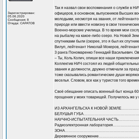
Так я назвал свои воспоминания о службе в Н
Зарегистрирован:
офицеров, в основном, выпускников Высших во
05.06.2020
молодыми, несмотря на звания, от лейтенантов 
Сообщения: 8
Откуда: САРАТОВ
природе или ввести новизну в свои технически
Военно-морские училища. В то время мои сослу
на рыбалку на какое-либо озеро. На Новой Зе
спутниками были (скорее, это я был их спутни
Вилуп, лейтенант Николай Мокеров, лейтенант
3 ранга Пономаренко Геннадий Васильевич. Ов
– Ты, Коль Колич, опиши все наши приключения
Коллектив НИЧ состоял из людей общительных,
звания и должности, дружно отмечали за праз
тоже сказывались романтические души моряков
веселья. Словом, все как у туристов того време
Своё обещание описать военный быт конца 60х,
прощения у моих товарищей. Получилось же у
ИЗ АРХАНГЕЛЬСКА К НОВОЙ ЗЕМЛЕ………
БЕЛУШЬЯ ГУБА……………………………………
НАУЧНО-ИСПЫТАТЕЛЬНАЯ ЧАСТЬ……………
Радиоэлектронная лаборатория…………………
ЗОНА……………………………………………………
Деревянное сооружение…………………………