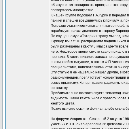
облаку и стал сканировать пространство вокруг
повторялось многократно.
К нашей группе подошёл Г.А.Гурин и передал п
паники и спешки все двинулись к причалу и, пр
Погрузив участников испытания, катер пошёл
корабль уже начал движение в сторону Баренц
По спущенному с «Татарии» трапу мы поднялис
Офицер в/ч 77510 распределял поднявшихся на
были размещены в каюту 3 класса где-то возл
него. Некоторое время спустя судно пришло в
пропала. В каюте никакого запаха не ощущало
сложившейся ситуации, а потом Ф.П.Авласович 
специалистами, напечатавшими статью в «Мор
Эту статью я не нашёл, но нашёл другие, в ко
радионуклеидов, препятствует концентрации и
всему организму. Концентрация радионуклеид
организму.
Приблизительно полчаса спустя теплоход нача
видимость. Наша каюта была с правого борта. С
жёлтого цвета.
Позже выяснилось, что фон на палубе судна бы
На форуме Авария в п. Северный 2 августа 198
участник ИНТЕР из Череповца 26 февраля 2009