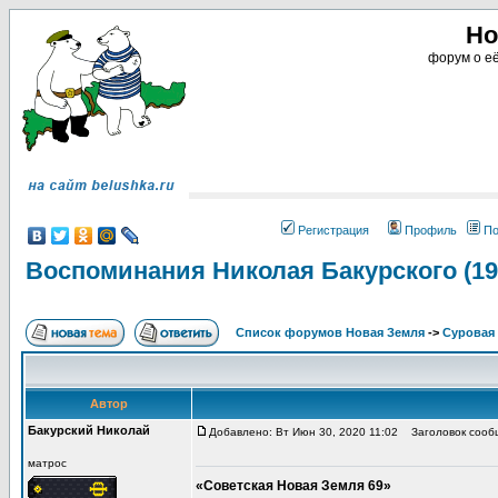
Но
форум о её
Регистрация
Профиль
По
Воспоминания Николая Бакурского (19
Список форумов Новая Земля
->
Суровая 
Автор
Бакурский Николай
Добавлено: Вт Июн 30, 2020 11:02
Заголовок сообщ
матрос
«Советская Новая Земля 69»