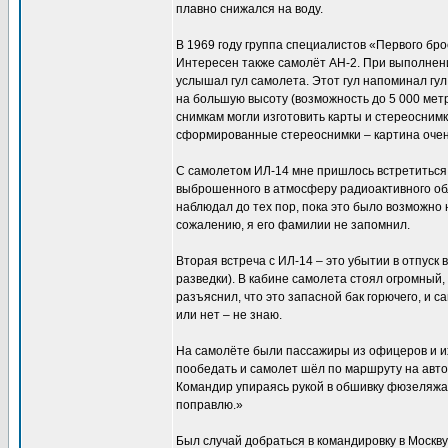
плавно снижался на воду.
В 1969 году группа специалистов «Первого бр
Интересен также самолёт АН-2. При выполнени
услышал гул самолета. Этот гул напоминал гул
на большую высоту (возможность до 5 000 мет
снимкам могли изготовить карты и стереосним
сформированные стереоснимки – картина оче
С самолетом ИЛ-14 мне пришлось встретиться 
выброшенного в атмосферу радиоактивного обл
наблюдал до тех пор, пока это было возможно
сожалению, я его фамилии не запомнил.
Вторая встреча с ИЛ-14 – это убытии в отпуск
разведки). В кабине самолета стоял огромный
разъяснил, что это запасной бак горючего, и 
или нет – не знаю.
На самолёте были пассажиры из офицеров и их
пообедать и самолет шёл по маршруту на автоп
Командир упираясь рукой в обшивку фюзеляжа 
поправлю.»
Был случай добраться в командировку в Москв