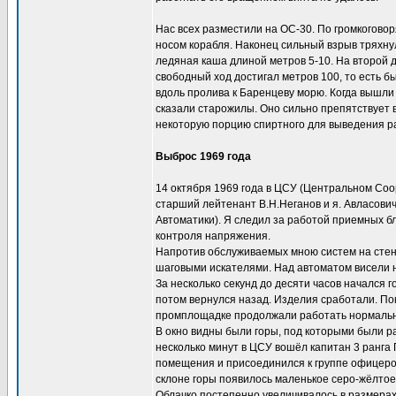
Нас всех разместили на ОС-30. По громкогово
носом корабля. Наконец сильный взрыв тряхну
ледяная каша длиной метров 5-10. На второй 
свободный ход достигал метров 100, то есть б
вдоль пролива к Баренцеву морю. Когда вышли 
сказали старожилы. Оно сильно препятствует 
некоторую порцию спиртного для выведения р
Выброс 1969 года
14 октября 1969 года в ЦСУ (Центральном Соо
старший лейтенант В.Н.Неганов и я. Авласови
Автоматики). Я следил за работой приемных б
контроля напряжения.
Напротив обслуживаемых мною систем на стен
шаговыми искателями. Над автоматом висели 
За несколько секунд до десяти часов начался г
потом вернулся назад. Изделия сработали. П
промплощадке продолжали работать нормальн
В окно видны были горы, под которыми были р
несколько минут в ЦСУ вошёл капитан 3 ранга 
помещения и присоединился к группе офицеров
склоне горы появилось маленькое серо-жёлтое 
Облачко постепенно увеличивалось в размерах 