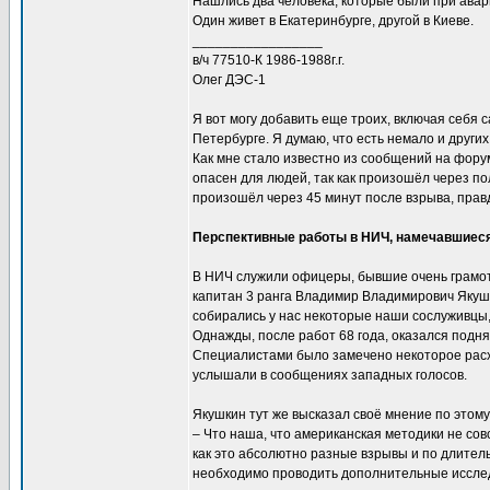
Нашлись два человека, которые были при авар
Один живет в Екатеринбурге, другой в Киеве.
_________________
в/ч 77510-К 1986-1988г.г.
Олег ДЭС-1
Я вот могу добавить еще троих, включая себя 
Петербурге. Я думаю, что есть немало и други
Как мне стало известно из сообщений на форум
опасен для людей, так как произошёл через п
произошёл через 45 минут после взрыва, прав
Перспективные работы в НИЧ, намечавшиеся
В НИЧ служили офицеры, бывшие очень грамотн
капитан 3 ранга Владимир Владимирович Якушк
собирались у нас некоторые наши сослуживцы
Однажды, после работ 68 года, оказался подн
Специалистами было замечено некоторое расхо
услышали в сообщениях западных голосов.
Якушкин тут же высказал своё мнение по этому
– Что наша, что американская методики не сов
как это абсолютно разные взрывы и по длитель
необходимо проводить дополнительные иссле