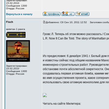
Зарегистрирован:
15.02.2010
Сообщения: 1300
Откуда: Россия
Вернуться к началу
Fisch
Добавлено: Сб Сен 10, 2011 12:52
Заголовок сооб
капитан 1 ранга
Гровс Л. Теперь об этом можно рассказать / Со
L.R. Now It Can Be Told. The story of Manhattan p
Из предисловия: 6 декабря 1941 г. Белый дом
и известны сейчас под общим названием Манхэ
инженерно-строительных работ. Руководителем
Зарегистрирован:
15.02.2010
обстановке почти абсолютной секретности. Он
Сообщения: 1300
создавалась первая атомная бомба, какими м
Откуда: Россия
во имя осуществления проекта, какое соперни
использовать свою атомную монополию для гег
Читать на сайте Милитера: