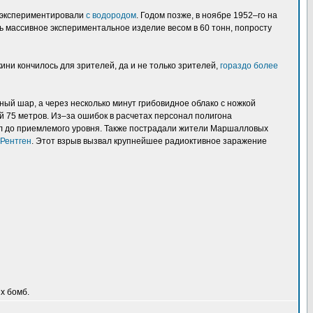
да экспериментировали
с водородом
. Годом позже, в ноябре 1952–го на
ь массивное экспериментальное изделие весом в 60 тонн, попросту
ни кончилось для зрителей, да и не только зрителей,
гораздо более
ый шар, а через несколько минут грибовидное облако с ножкой
й 75 метров. Из–за ошибок в расчетах персонал полигона
пал до приемлемого уровня. Также пострадали жители Маршалловых
 Рентген
. Этот взрыв вызвал крупнейшее радиоктивное заражение
х бомб.