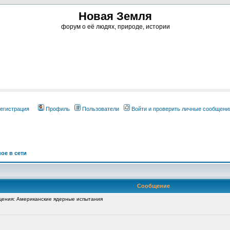
Новая Земля
форум о её людях, природе, истории
егистрация
Профиль
Пользователи
Войти и проверить личные сообщени
ое в сети
Сообщение
ения: Американские ядерные испытания