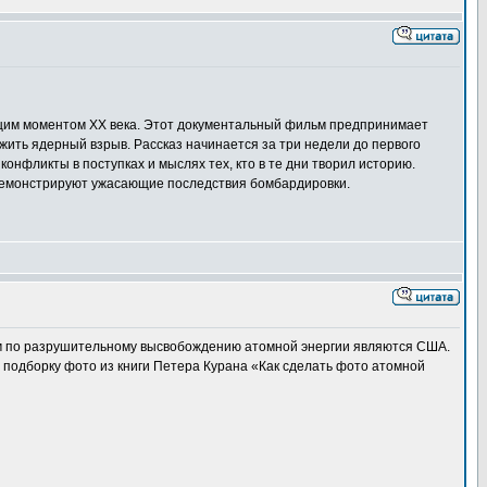
ющим моментом ХХ века. Этот документальный фильм предпринимает
ежить ядерный взрыв. Рассказ начинается за три недели до первого
онфликты в поступках и мыслях тех, кто в те дни творил историю.
 демонстрируют ужасающие последствия бомбардировки.
ом по разрушительному высвобождению атомной энергии являются США.
одборку фото из книги Петера Курана «Как сделать фото атомной