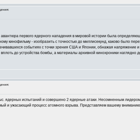
ения:
ая авантюра первого ядерного нападения в мировой истории была определя
дному кинофильму - изобразить с точностью до миллисекунд, каково было пер
ачивавшихся событиях с точки зрения США и Японии, обнажая напряжение и к
 вплоть до устройства бомбы, а материалы архивной кинохроники наглядно
ения:
 тыс. ядерных испытаний и совершено 2 ядерные атаки. Несомненным лидер
й и ужасающий процесс атомного взрыва. Представляем вашему вниманию п