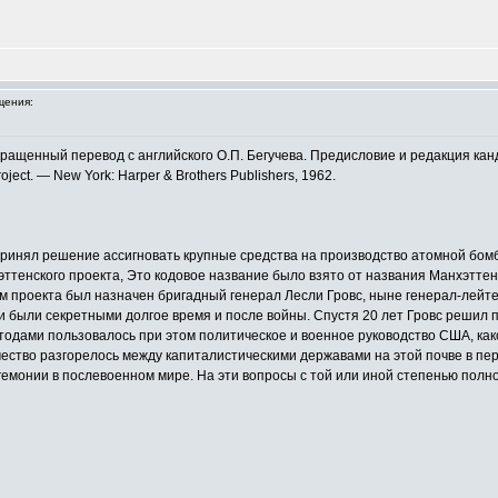
щения:
кращенный перевод с английского О.П. Бегучева. Предисловие и редакция канди
roject. — New York: Harper & Brothers Publishers, 1962.
 принял решение ассигновать крупные средства на производство атомной бо
ттенского проекта, Это кодовое название было взято от названия Манхэттен
 проекта был назначен бригадный генерал Лесли Гровс, ныне генерал-лейтен
и были секретными долгое время и после войны. Спустя 20 лет Гровс решил 
етодами пользовалось при этом политическое и военное руководство США, к
чество разгорелось между капиталистическими державами на этой почве в п
емонии в послевоенном мире. На эти вопросы с той или иной степенью полно