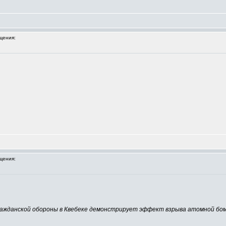
щения:
щения:
ажданской обороны в Квебеке демонстрирует эффект взрыва атомной бомбы