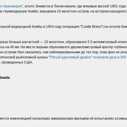
я Орaнжерея"
, атолл Эниветок в Тихом океане, где впервые весной 1951 го
 термоядерную бомбу: взрывом в 10 мегатонн остров, на котором находилос
ной водородной бомбы в 1954 году (операция "Castle Bravo") на атолле Бики
 раза больше расчетной — 15 килотонн, образовался 5.5 километровый огненн
ось на 40 км. На месте взрыва образовался двухкилометровый кратер глубино
на острове Nan оказались там заблокированными до тех пор, пока фон не у
а японской рыболовной шхуны "
Пятый удачливый дракон" получили дозу в 300
, проведенных США.
 бомбе
ется компиляцией нескольких американских фильмов об испытаниях атомны