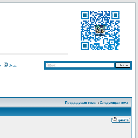
я
Вход
Предыдущая тема
::
Следующая тема