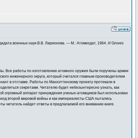
дата военных наук В.В. Ларионова. — М.: Атомиздат, 1964. /// Groves
мбы. Все работы по изготовлению атомного оружия были поручены армии
ского инженерного округа, который считался главным производителем
ант в отставке. Работы по Манхэттенскому проекту протекали в
поделиться секретами. Читателю будет небезынтересно узнать, как
акой огромный аппарат принуждения ученых-атомщиков был использован
ериод второй мировой войны и как империалисты США пытались
ты читатель найдет ответы в предлагаемой его вниманию книге.