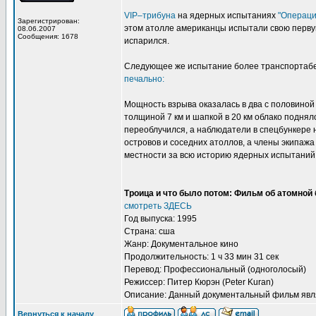
VIP–трибуна
на ядерных испытаниях
"Операци
Зарегистрирован:
этом атолле американцы испытали свою первую
08.06.2007
Сообщения: 1678
испарился.
Следующее же испытаниe более транспортабель
печально:
Мощность взрыва оказалась в два с половиной
толщиной 7 км и шапкой в 20 км облако поднял
переоблучился, а наблюдатели в спецбункере 
островов и соседних атоллов, а члены экипаж
местности за всю историю ядерных испытаний
Троица и что было потом: Фильм об атомной
смотреть ЗДЕСЬ
Год выпуска: 1995
Страна: сша
Жанр: Документальное кино
Продолжительность: 1 ч 33 мин 31 сек
Перевод: Профессиональный (одноголосый)
Режиссер: Питер Кюрэн (Peter Kuran)
Описание: Данный документальный фильм явля
Вернуться к началу