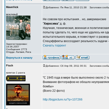
Mave®ick
Добавлено: Пн Янв 11, 2010 21:38
Заголовок сообщ
вежливый
Не совсем про испытания... но, американские
"
Хиросима
" д. ф.
Научная, техническая, военная и политическ
попытку сделать то, чего еще не удалось ни о
испытательного взрыва, и повествует о развор
Спецэффекты воссоздают реальность задачи -
Зарегистрирован:
Скачать торрент
19.06.2007
Сообщения: 2773
Откуда: Латвия, Рига
Вернуться к началу
Fisch
Добавлено: Сб Апр 09, 2011 00:31
Заголовок сообщ
капитан 1 ранга
"С 1945 года в мире было выполнено около 2
Внимание фотографов не обошло неуправляемы
бомбы»
(Всего 22 фото)
http://bigpicture.ru/?p=107266