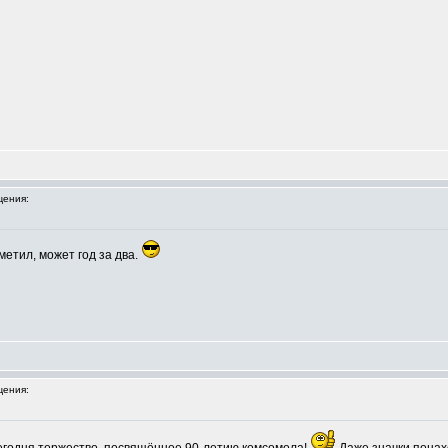
ения:
метил, может год за два.
ения: