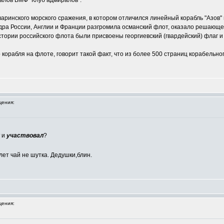
алов ВМФ "Клуб адмиралов".
аринского морского сражения, в котором отличился линейный корабль "Азов"
дра России, Англии и Франции разгромила османский флот, оказало решающее
стории российского флота были присвоены георгиевский (гвардейский) флаг и
р корабля на флоте, говорит такой факт, что из более 500 страниц корабель
ения:
и
участвовал
?
 лет чай не шутка. Дедушки,блин.
ения: