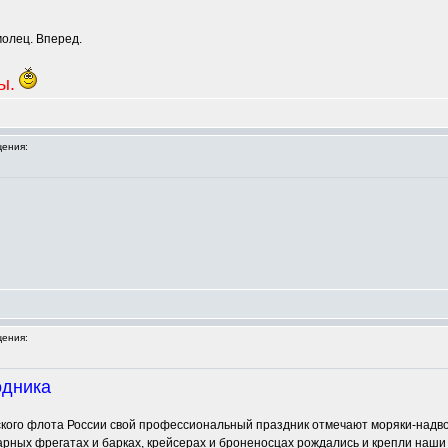
молец. Вперед.
ы.
ения:
ения:
одника
рского флота России свой профессиональный праздник отмечают моряки-над
арных фрегатах и барках, крейсерах и броненосцах рождались и крепли наши