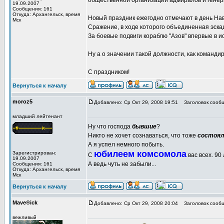
общественной организации адмиралов и генер
19.09.2007
Сообщения: 161
Откуда: Архангельск, время
Новый праздник ежегодно отмечают в день Нав
Мск
Сражение, в ходе которого объединенная эска
За боевые подвиги кораблю "Азов" впервые в и
Ну а о значении такой должности, как команди
С праздником!
Вернуться к началу
moroz5
Добавлено: Ср Окт 29, 2008 19:51
Заголовок сообщ
младший лейтенант
Ну что господа
бывшие
?
Никто не хочет сознаваться, что тоже
состоял
А я успел немного побыть.
юбилеем комсомола
Зарегистрирован:
С
вас всех. 90
19.09.2007
А ведь чуть не забыли...
Сообщения: 161
Откуда: Архангельск, время
Мск
Вернуться к началу
Mave®ick
Добавлено: Ср Окт 29, 2008 20:04
Заголовок сообщ
вежливый