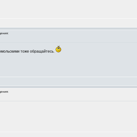
ения:
сомольскими тоже обращайтесь.
ения: