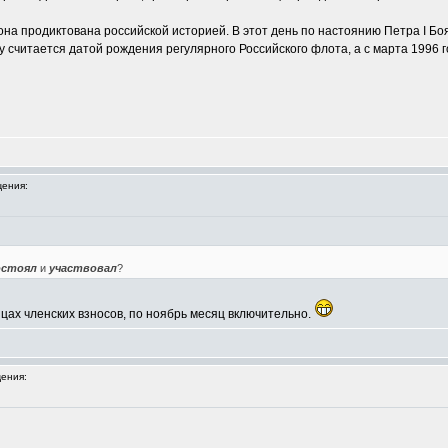
она продиктована российской историей. В этот день по настоянию Петра I Б
ву считается датой рождения регулярного Российского флота, а с марта 1996 
ения:
остоял
и
участвовал
?
ах членских взносов, по ноябрь месяц включительно.
ения: