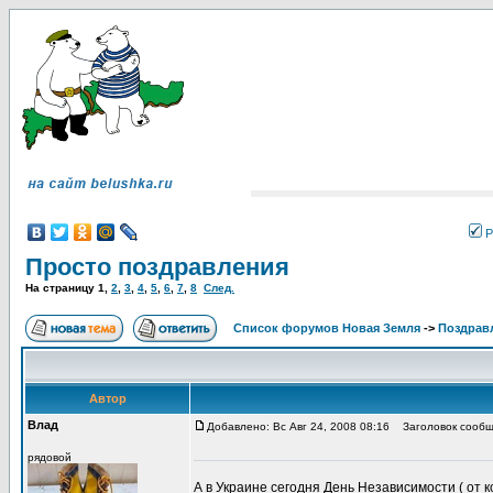
Р
Просто поздравления
На страницу
1
,
2
,
3
,
4
,
5
,
6
,
7
,
8
След.
Список форумов Новая Земля
->
Поздрав
Автор
Влад
Добавлено: Вс Авг 24, 2008 08:16
Заголовок сообще
рядовой
А в Украине сегодня День Независимости ( от к