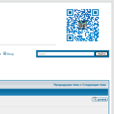
я
Вход
Предыдущая тема
::
Следующая тема