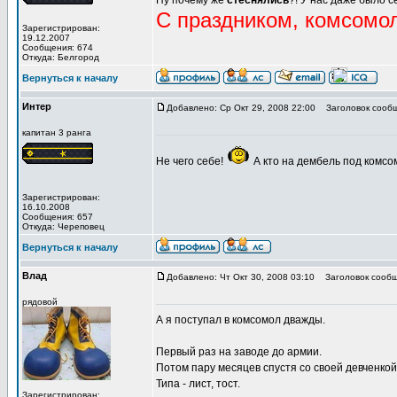
Ну почему же
стеснялись
?! У нас даже было 
С праздником, комсомол
Зарегистрирован:
19.12.2007
Сообщения: 674
Откуда: Белгород
Вернуться к началу
Интер
Добавлено: Ср Окт 29, 2008 22:00
Заголовок сообщ
капитан 3 ранга
Не чего себе!
А кто на дембель под комс
Зарегистрирован:
16.10.2008
Сообщения: 657
Откуда: Череповец
Вернуться к началу
Влад
Добавлено: Чт Окт 30, 2008 03:10
Заголовок сообщ
рядовой
А я поступал в комсомол дважды.
Первый раз на заводе до армии.
Потом пару месяцев спустя со своей девченкой
Типа - лист, тост.
Зарегистрирован: