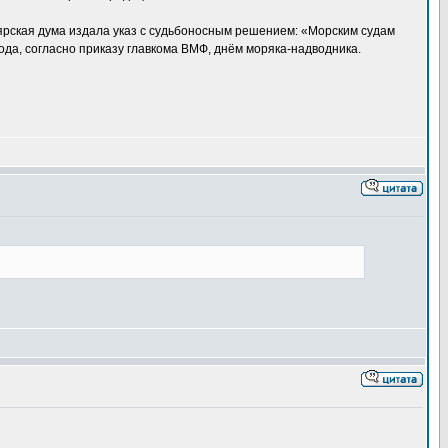
оярская дума издала указ с судьбоносным решением: «Морским судам
года, согласно приказу главкома ВМФ, днём моряка-надводника.