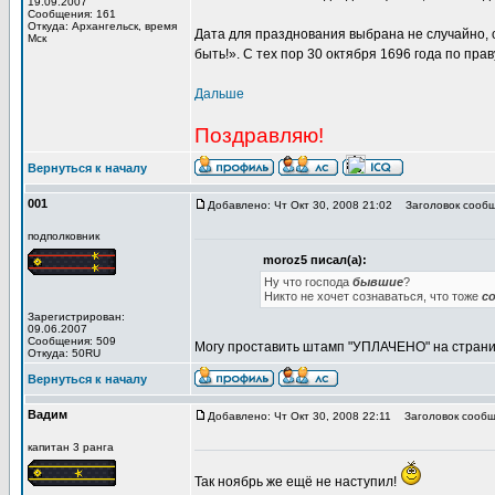
19.09.2007
Сообщения: 161
Откуда: Архангельск, время
Дата для празднования выбрана не случайно, 
Мск
быть!». С тех пор 30 октября 1696 года по пра
Дальше
Поздравляю!
Вернуться к началу
001
Добавлено: Чт Окт 30, 2008 21:02
Заголовок сообщ
подполковник
moroz5 писал(а):
Ну что господа
бывшие
?
Никто не хочет сознаваться, что тоже
с
Зарегистрирован:
09.06.2007
Сообщения: 509
Могу проставить штамп "УПЛАЧЕНО" на страниц
Откуда: 50RU
Вернуться к началу
Вадим
Добавлено: Чт Окт 30, 2008 22:11
Заголовок сообщ
капитан 3 ранга
Так ноябрь же ещё не наступил!