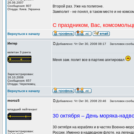
26.06.2007
Сообщения: 807
Второй раз. Уже на полигоне.
Откуда: Киев. Украина
Замполит - не понял, в таком месте и не комсо
С праздником, Вас, комсомольц
Вернуться к началу
Интер
Добавлено: Чт Окт 30, 2008 08:17
Заголовок сообщ
капитан 3 ранга
Меня зам. полит все в партию агитировал
Зарегистрирован:
16.10.2008
Сообщения: 657
Откуда: Череповец
Вернуться к началу
moroz5
Добавлено: Чт Окт 30, 2008 20:46
Заголовок сообщ
младший лейтенант
30 октября – День моряка-надв
30 октября на кораблях и в частях Военно-мо
Зарегистрирован:
России. Именно в надводном флоте, на легенд