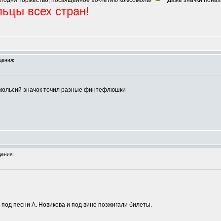
сегодня торжество, посвящённое 90-летию комсомола!
Даже значки понах
ьцы всех стран!
ения:
омольсий значок точил разные финтефлюшки
ения:
 под песни А. Новикова и под вино позжигали билеты.