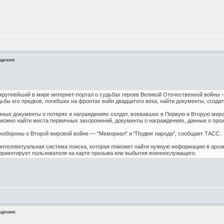
щения:
рупнейший в мире интернет-портал о судьбах героев Великой Отечественной войны –
бы его предков, погибших на фронтах войн двадцатого века, найти документы, созда
вные документы о потерях и награждениях солдат, воевавших в Первую и Вторую мир
ожно найти места первичных захоронений, документы о награждениях, данные о прох
нобороны о Второй мировой войне — "Мемориал" и "Подвиг народа", сообщает ТАСС.
интеллектуальная система поиска, которая поможет найти нужную информацию в архи
ориентирует пользователя на карте призыва или выбытия военнослужащего.
щения: