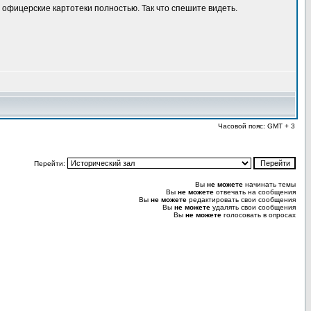
 офицерские картотеки полностью. Так что спешите видеть.
Часовой пояс: GMT + 3
Перейти:
Вы
не можете
начинать темы
Вы
не можете
отвечать на сообщения
Вы
не можете
редактировать свои сообщения
Вы
не можете
удалять свои сообщения
Вы
не можете
голосовать в опросах