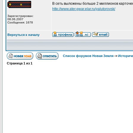
В сеть выложены больше 2 миллионов карточек 
http://www.ater.gwar.elar.ru/yalutorovsk/
Зарегистрирован:
08.06.2007
Сообщения: 1678
Вернуться к началу
Список форумов Новая Земля
->
Историче
Страница
1
из
1