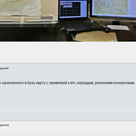
щения:
занесенного в базу карту с привязкой к в\ч, наградам, ранениям-похоронкам.
щения: