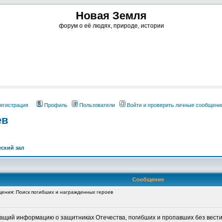
Новая Земля
форум о её людях, природе, истории
егистрация
Профиль
Пользователи
Войти и проверить личные сообщени
ев
ский зал
Сообщение
ния: Поиск погибших и награжденных героев
жащий информацию о защитниках Отечества, погибших и пропавших без вести