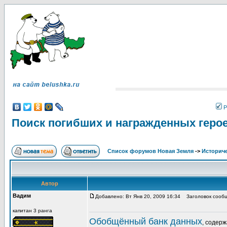
Р
Поиск погибших и награжденных геро
Список форумов Новая Земля
->
Историче
Автор
Вадим
Добавлено: Вт Янв 20, 2009 16:34
Заголовок сообще
капитан 3 ранга
Обобщённый банк данных
, содер