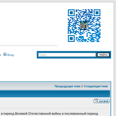
я
Вход
Предыдущая тема
::
Следующая тема
 в период Великой Отечественной войны и послевоенный период.