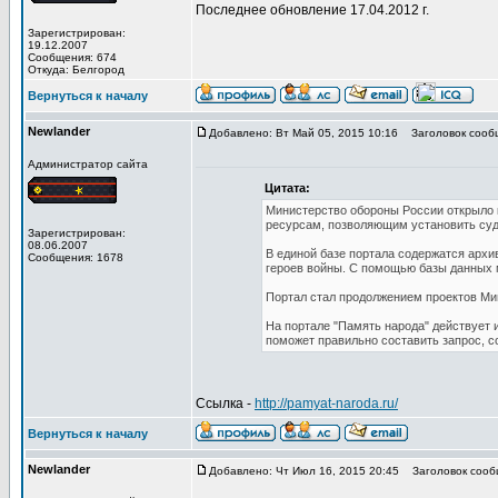
Последнее обновление 17.04.2012 г.
Зарегистрирован:
19.12.2007
Сообщения: 674
Откуда: Белгород
Вернуться к началу
Newlander
Добавлено: Вт Май 05, 2015 10:16
Заголовок сооб
Администратор сайта
Цитата:
Министерство обороны России открыло к
ресурсам, позволяющим установить судь
Зарегистрирован:
08.06.2007
В единой базе портала содержатся архи
Сообщения: 1678
героев войны. С помощью базы данных м
Портал стал продолжением проектов Ми
На портале "Память народа" действует 
поможет правильно составить запрос, с
Ссылка -
http://pamyat-naroda.ru/
Вернуться к началу
Newlander
Добавлено: Чт Июл 16, 2015 20:45
Заголовок сооб