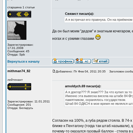
старшина 1 статьи
Связист писал(а):
А я встречал его правнука. Он на приёмном 
Да он был моим "дедом" и знатным кочегаром, 
ногах и с узкими глазами
Зарегистрирован:
17.01.2008
Сообщения: 45
Откуда: Spb
Вернуться к началу
mithman74_82
Добавлено: Пт Фев 04, 2011 20:35
Заголовок сообщ
лейтенант
arnoldych.69 писал(а):
А я доктор??? Я знаю??? За что купил за то
Именно эта вывеска висела на штабе 84
О
т
памятником, охранялось государством.
Зарегистрирован: 11.01.2011
Штаб 84 ОДКСН в мое время не являлся ш
Сообщения: 201
Откуда: Беларусь
Согласен на 100%, а губа рядом стояла. В 74
ближе к Пентагону (тогда так штаб называли),
почему-то оказался газовый баллон - стекла в