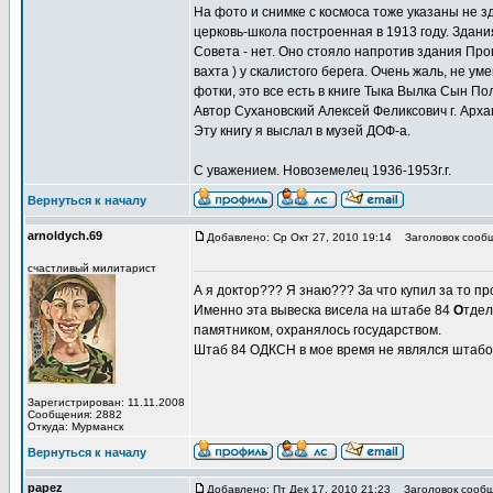
На фото и снимке с космоса тоже указаны не з
церковь-школа построенная в 1913 году. Здани
Совета - нет. Оно стояло напротив здания Пром
вахта ) у скалистого берега. Очень жаль, не ум
фотки, это все есть в книге Тыка Вылка Сын П
Автор Сухановский Алексей Феликсович г. Арха
Эту книгу я выслал в музей ДОФ-а.
С уважением. Новоземелец 1936-1953г.г.
Вернуться к началу
arnoldych.69
Добавлено: Ср Окт 27, 2010 19:14
Заголовок сообщ
счастливый милитарист
А я доктор??? Я знаю??? За что купил за то пр
Именно эта вывеска висела на штабе 84
О
тде
памятником, охранялось государством.
Штаб 84 ОДКСН в мое время не являлся штаб
Зарегистрирован: 11.11.2008
Сообщения: 2882
Откуда: Мурманск
Вернуться к началу
papez
Добавлено: Пт Дек 17, 2010 21:23
Заголовок сообщ