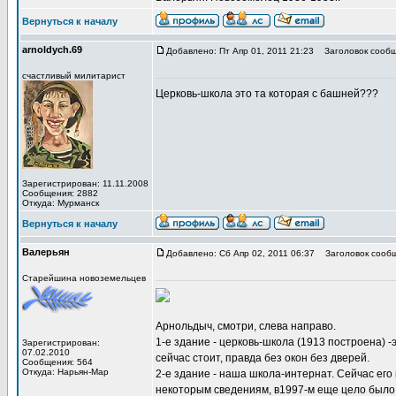
Вернуться к началу
arnoldych.69
Добавлено: Пт Апр 01, 2011 21:23
Заголовок сообщ
счастливый милитарист
Церковь-школа это та которая с башней???
Зарегистрирован: 11.11.2008
Сообщения: 2882
Откуда: Мурманск
Вернуться к началу
Валерьян
Добавлено: Сб Апр 02, 2011 06:37
Заголовок сообщ
Старейшина новоземельцев
Арнольдыч, смотри, слева направо.
1-е здание - церковь-школа (1913 построена) 
Зарегистрирован:
07.02.2010
сейчас стоит, правда без окон без дверей.
Сообщения: 564
Откуда: Нарьян-Мар
2-е здание - наша школа-интернат. Сейчас его 
некоторым сведениям, в1997-м еще цело было