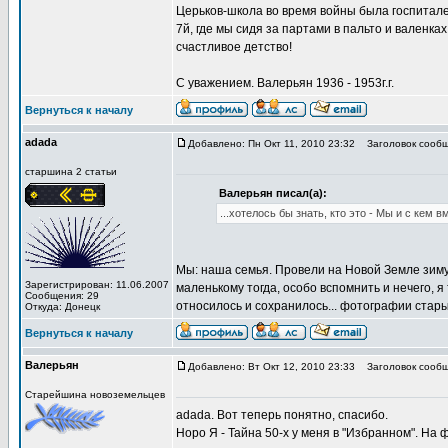
Церьков-школа во время войны была госпиталем,
7й, где мы сидя за партами в пальто и валенк
счастливое детство!
С уважением. Валерьян 1936 - 1953г.г.
Вернуться к началу
adada
Добавлено: Пн Окт 11, 2010 23:32
Заголовок сообщ
старшина 2 статьи
Валерьян писал(а):
...хотелось бы знать, кто это - Мы и с кем
Мы: наша семья. Провели на Новой Земле зиму 5
Зарегистрирован: 11.06.2007
маленькому тогда, особо вспомнить и нечего, я
Сообщения: 29
относилось и сохранилось... фотографии старые,
Откуда: Донецк
Вернуться к началу
Валерьян
Добавлено: Вт Окт 12, 2010 23:33
Заголовок сообщ
Старейшина новоземельцев
adada. Вот теперь понятно, спасибо.
Норо Я - Тайна 50-х у меня в "Избранном". На ф