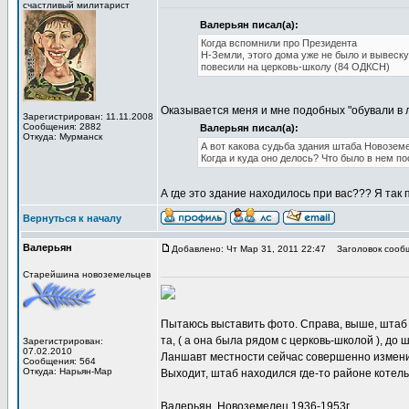
счастливый милитарист
Валерьян писал(а):
Когда вспомнили про Президента
Н-Земли, этого дома уже не было и вывеску 
повесили на церковь-школу (84 ОДКСН)
Оказывается меня и мне подобных "обували в 
Зарегистрирован: 11.11.2008
Сообщения: 2882
Валерьян писал(а):
Откуда: Мурманск
А вот какова судьба здания штаба Новоземе
Когда и куда оно делось? Что было в нем по
А где это здание находилось при вас??? Я так
Вернуться к началу
Валерьян
Добавлено: Чт Мар 31, 2011 22:47
Заголовок сооб
Старейшина новоземельцев
Пытаюсь выставить фото. Справа, выше, штаб
та, ( а она была рядом с церковь-школой ), до
Зарегистрирован:
07.02.2010
Ланшавт местности сейчас совершенно измени
Сообщения: 564
Откуда: Нарьян-Мар
Выходит, штаб находился где-то районе котель
Валерьян. Новоземелец 1936-1953г.