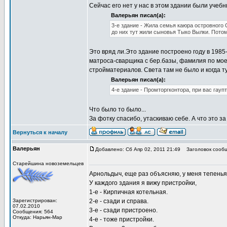
Сейчас его нет у нас в этом здании были учеб
Валерьян писал(а):
3-е здание - Жила семья каюра островного
до них тут жили сыновья Тыко Вылки. Потом
Это вряд ли.Это здание построено году в 1985
матроса-сварщика с бер.базы, фамилия по мое
стройматериалов. Света там не было и когда т
Валерьян писал(а):
4-е здание - Промторгконтора, при вас гауп
Что было то было...
За фотку спасибо, утаскиваю себе. А что это з
Вернуться к началу
Валерьян
Добавлено: Сб Апр 02, 2011 21:49
Заголовок сообщ
Старейшина новоземельцев
Арнольдыч, еще раз объясняю, у меня тепенья 
У каждого здания я вижу пристройки,
1-е - Кирпичная котельная.
Зарегистрирован:
2-е - сзади и справа.
07.02.2010
3-е - сзади пристроено.
Сообщения: 564
Откуда: Нарьян-Мар
4-е - тоже пристройки.