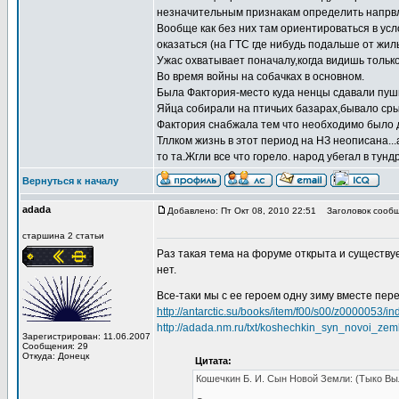
незначительным признакам определить напрвл
Вообще как без них там ориентироваться в усл
оказаться (на ГТС где нибудь подальше от жил
Ужас охватывает поначалу,когда видишь тольк
Во время войны на собачках в основном.
Была Фактория-место куда ненцы сдавали пушни
Яйца собирали на птичьих базарах,бывало ср
Фактория снабжала тем что необходимо было д
Тллком жизнь в этот период на НЗ неописана..
то та.Жгли все что горело. народ убегал в тунд
Вернуться к началу
adada
Добавлено: Пт Окт 08, 2010 22:51
Заголовок сообще
старшина 2 статьи
Раз такая тема на форуме открыта и существует
нет.
Все-таки мы с ее героем одну зиму вместе пер
http://antarctic.su/books/item/f00/s00/z0000053/in
http://adada.nm.ru/txt/koshechkin_syn_novoi_zem
Зарегистрирован: 11.06.2007
Сообщения: 29
Откуда: Донецк
Цитата:
Кошечкин Б. И. Сын Новой Земли: (Тыко Вылк