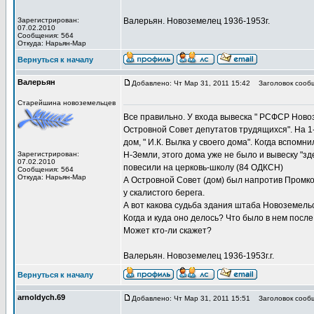
Зарегистрирован:
Валерьян. Новоземелец 1936-1953г.
07.02.2010
Сообщения: 564
Откуда: Нарьян-Мар
Вернуться к началу
Валерьян
Добавлено: Чт Мар 31, 2011 15:42
Заголовок сооб
Старейшина новоземельцев
Все правильно. У входа вывеска " РСФСР Ново
Островной Совет депутатов трудящихся". На 1
дом, " И.К. Вылка у своего дома". Когда вспом
Зарегистрирован:
Н-Земли, этого дома уже не было и вывеску "зде
07.02.2010
повесили на церковь-школу (84 ОДКСН)
Сообщения: 564
Откуда: Нарьян-Мар
А Островной Совет (дом) был напротив Промко
у скалистого берега.
А вот какова судьба здания штаба Новоземельск
Когда и куда оно делось? Что было в нем после
Может кто-ли скажет?
Валерьян. Новоземелец 1936-1953г.г.
Вернуться к началу
arnoldych.69
Добавлено: Чт Мар 31, 2011 15:51
Заголовок сооб