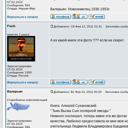
07.02.2010
Сообщения: 564
Откуда: Нарьян-Мар
Валерьян. Новоземелец 1936-1953г.
Вернуться к началу
Fisch
Добавлено: Сб Фев 12, 2011 21:41
Заголовок сооб
капитан 1 ранга
А из какой книги эти фото ??? если не секрет.
Зарегистрирован:
15.02.2010
Сообщения: 1300
Откуда: Россия
Вернуться к началу
Валерьян
Добавлено: Вс Фев 13, 2011 00:20
Заголовок сообщ
Старейшина новоземельцев
Книга. Алексей Сухановский.
" Тыко Вылка Сын полярной звезды "
Немного поспешил, теперь имею эти же фотки 
Зарегистрирован:
качества. Любезно предоставила их мне моя н
07.02.2010
учительница Людмила Владимировна Бурдиков
Сообщения: 564