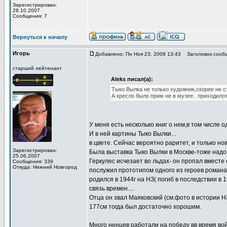
Зарегистрирован:
28.10.2007
Сообщения: 7
Вернуться к началу
Игорь
Добавлено: Пн Ноя 23, 2009 13:43
Заголовок сооб
старший лейтенант
Aleks писал(а):
Тыко Вылка не только художник,скорее не с
А кресло было прим не в музее.. приходило
У меня есть несколько книг о нем,в том числ
И в ней картины Тыко Вылки...
в цвете. Сейчас вероятно раритет, и только н
Зарегистрирован:
Была выставка Тыко Вылки в Москве-тоже надо 
25.06.2007
Геркулес исчезает во льдах- он пропал вместе
Сообщения: 339
Откуда: Нижний Новгород
послужил прототипом одного из героев романа
родился в 1944г на НЗ( погиб в последствии в 
связь времен....
Отца он звал Маяковский (см.фото в истории НЗ
177см тогда был достаточно хорошим.
Много ненцев работали на победу вв время во