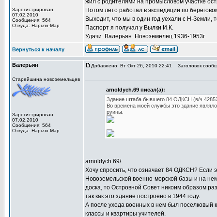
жил с родителями на промысловом участке остро
Зарегистрирован:
Потом лето работал в экспедиции по береговом
07.02.2010
Выходит, что мы в один год уехали с Н-Земли, 
Сообщения: 564
Откуда: Нарьян-Мар
Паспорт я получал у Вылки И.К.
Удачи. Валерьян. Новоземелец 1936-1953г.
Вернуться к началу
Валерьян
Добавлено: Вт Окт 26, 2010 22:41
Заголовок сообще
Старейшина новоземельцев
arnoldych.69 писал(а):
Здание штаба бывшего 84 ОДКСН (в/ч 42852
Во времена моей службы это здание являло
руины.
Зарегистрирован:
07.02.2010
Сообщения: 564
Откуда: Нарьян-Мар
arnoldych 69/
Хочу спросить, что означает 84 ОДКСН? Если
Новоземельской военно-морской базы и на не
доска, то Островной Совет никоим образом раз
так как это здание построено в 1944 году.
А после ухода военных в нем был поселковый 
классы и квартиры учителей.