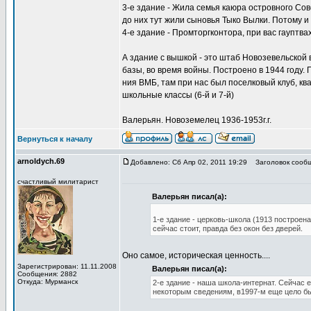
3-е здание - Жила семья каюра островного Со
до них тут жили сыновья Тыко Вылки. Потому и
4-е здание - Промторгконтора, при вас гауптва
А здание с вышкой - это штаб Новозевельской
базы, во время войны. Построено в 1944 году.
ния ВМБ, там при нас был поселковый клуб, кв
школьные классы (6-й и 7-й)
Валерьян. Новоземелец 1936-1953г.г.
Вернуться к началу
arnoldych.69
Добавлено: Сб Апр 02, 2011 19:29
Заголовок сообщ
счастливый милитарист
Валерьян писал(а):
1-е здание - церковь-школа (1913 построен
сейчас стоит, правда без окон без дверей.
Оно самое, историческая ценность....
Зарегистрирован: 11.11.2008
Валерьян писал(а):
Сообщения: 2882
Откуда: Мурманск
2-е здание - наша школа-интернат. Сейчас е
некоторым сведениям, в1997-м еще цело б