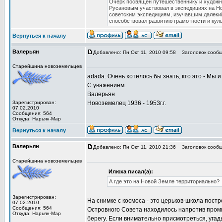
Очерк посвящен путешественнику и художн
Русановым участвовал в экспедициях на Н
советским экспедициям, изучавшим далекий
способствовал развитию грамотности и куль
Вернуться к началу
Валерьян
Добавлено: Пн Окт 11, 2010 09:58
Заголовок сообщ
Старейшина новоземельцев
adada. Очень хотелось бы знать, кто это - Мы 
С уважением.
Валерьян
Зарегистрирован:
Новоземелец 1936 - 1953г.г.
07.02.2010
Сообщения: 564
Откуда: Нарьян-Мар
Вернуться к началу
Валерьян
Добавлено: Пн Окт 11, 2010 21:36
Заголовок сообще
Старейшина новоземельцев
Илюха писал(а):
А где это на Новой Земле территориально?
Зарегистрирован:
На снимке с космоса - это церьков-школа постр
07.02.2010
Сообщения: 564
Островного Совета находилось напротив промко
Откуда: Нарьян-Мар
берегу. Если внимательно присмотреться, уга