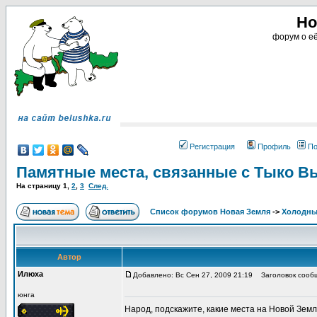
Но
форум о её
Регистрация
Профиль
По
Памятные места, связанные с Тыко В
На страницу
1
,
2
,
3
След.
Список форумов Новая Земля
->
Холодны
Автор
Илюха
Добавлено: Вс Сен 27, 2009 21:19
Заголовок сообщ
юнга
Народ, подскажите, какие места на Новой Земл