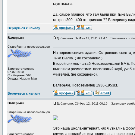
гауптвахты.
Да, самое главное, что там были при Тыке Вылк
метров 300 - 400 от причала ?? Валериану видн
Вернуться к началу
Валерьян
Добавлено: Пт Фев 11, 2011 21:47
Заголовок сообщ
Старейшина новоземельцев
На первом снимке здание Островного совета, г
Тыко Вылка. ( не сохранено )
Второй снимок - штаб Новоземельской ВМБ. По
Зарегистрирован:
ных в нем разместили: поселковый клуб, учебн
07.02.2010
учителей. (не сохранено).
Сообщения: 564
Откуда: Нарьян-Мар
Валерьян. Новоземелец 1936-1953г.г.
Вернуться к началу
Валерьян
Добавлено: Сб Фев 12, 2011 00:19
Заголовок сооб
Старейшина новоземельцев
Это наша школа-интернат, как я узнал на фору
служила школой детям полигона, а после еще 
Зарегистрирован: