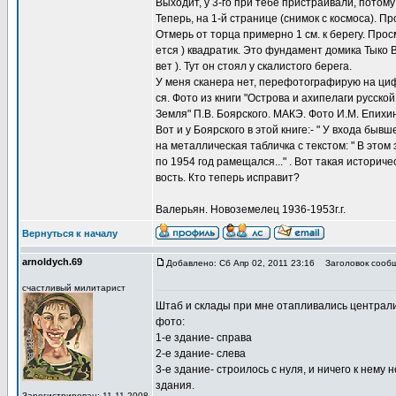
Выходит, у 3-го при тебе пристраивали, потому
Теперь, на 1-й странице (снимок с космоса). Пр
Отмерь от торца примерно 1 см. к берегу. Прос
ется ) квадратик. Это фундамент домика Тыко 
вет ). Тут он стоял у скалистого берега.
У меня сканера нет, перефотографирую на циф
ся. Фото из книги "Острова и ахипелаги русско
Земля" П.В. Боярского. МАКЭ. Фото И.М. Епихин
Вот и у Боярского в этой книге:- " У входа быв
на металлическая табличка с текстом: " В этом 
по 1954 год рамещался..." . Вот такая историч
вость. Кто теперь исправит?
Валерьян. Новоземелец 1936-1953г.г.
Вернуться к началу
arnoldych.69
Добавлено: Сб Апр 02, 2011 23:16
Заголовок сообщ
счастливый милитарист
Штаб и склады при мне отапливались централи
фото:
1-е здание- справа
2-е здание- слева
3-е здание- строилось с нуля, и ничего к нему
здания.
Зарегистрирован: 11.11.2008