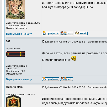
истребителей были столь
неуклюжи
в воздухе,
Гельмут Липферт (203 победы) JG-52
Зарегистрирован: 11.11.2008
Сообщения: 2882
Откуда: Мурманск
Вернуться к началу
001
Добавлено: Сб Окт 24, 2009 21:52
Заголовок сообщ
подполковник
Дело не в этом, если раньше награждали за од
Книгу написал выше
Зарегистрирован:
09.06.2007
Сообщения: 509
Откуда: 50RU
Вернуться к началу
Valentin Main
Добавлено: Сб Окт 24, 2009 23:56
Заголовок сообщ
старший сержант запаса
История всегда повторяется,если брать уровен
надеялись ,а вдруг мимо пролетит ,а когда не 