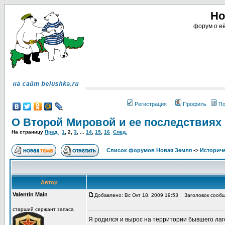
Но
форум о её
Регистрация
Профиль
По
О Второй Мировой и ее последствиях
На страницу
Пред.
1
,
2
,
3
, ...
14
,
15
,
16
След.
Список форумов Новая Земля
->
Историче
Автор
Valentin Main
Добавлено: Вс Окт 18, 2009 19:53
Заголовок сообщ
старший сержант запаса
Я родился и вырос на территории бывшего лаг