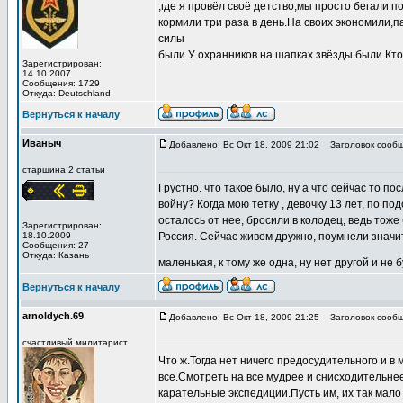
,где я провёл своё детство,мы просто бегали по
кормили три раза в день.На своих экономили,па
силы
были.У охранников на шапках звёзды были.Кто
Зарегистрирован:
14.10.2007
Сообщения: 1729
Откуда: Deutschland
Вернуться к началу
Иваныч
Добавлено: Вс Окт 18, 2009 21:02
Заголовок сообщ
старшина 2 статьи
Грустно. что такое было, ну а что сейчас то п
войну? Когда мою тетку , девочку 13 лет, по по
осталось от нее, бросили в колодец, ведь тоже
Зарегистрирован:
18.10.2009
Россия. Сейчас живем дружно, поумнели значит
Сообщения: 27
Откуда: Казань
маленькая, к тому же одна, ну нет другой и не
Вернуться к началу
arnoldych.69
Добавлено: Вс Окт 18, 2009 21:25
Заголовок сообщ
счастливый милитарист
Что ж.Тогда нет ничего предосудительного и 
все.Смотреть на все мудрее и снисходительнее
карательные экспедиции.Пусть им, их так мало