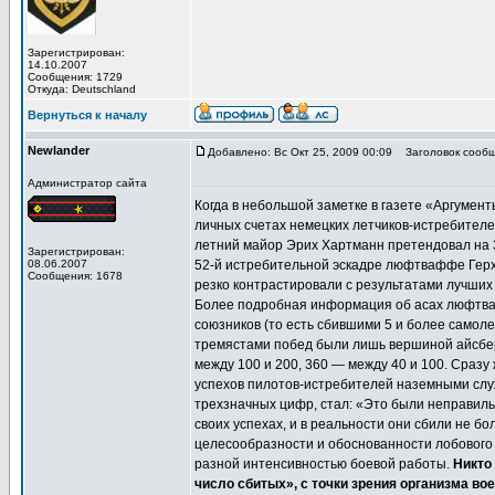
Зарегистрирован:
14.10.2007
Сообщения: 1729
Откуда: Deutschland
Вернуться к началу
Newlander
Добавлено: Вс Окт 25, 2009 00:09
Заголовок сообщ
Администратор сайта
Когда в небольшой заметке в газете «Аргумент
личных счетах немецких летчиков-истребителе
летний майор Эрих Хартманн претендовал на 35
Зарегистрирован:
08.06.2007
52-й истребительной эскадре люфтваффе Герх
Сообщения: 1678
резко контрастировали с результатами лучших
Более подробная информация об асах люфтва
союзников (то есть сбившими 5 и более самоле
тремястами побед были лишь вершиной айсбер
между 100 и 200, 360 — между 40 и 100. Сразу
успехов пилотов-истребителей наземными служ
трехзначных цифр, стал: «Это были неправиль
своих успехах, и в реальности они сбили не б
целесообразности и обоснованности лобового 
разной интенсивностью боевой работы.
Никто
число сбитых», с точки зрения организма во