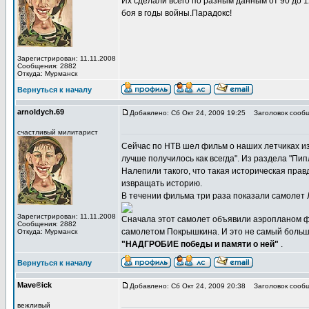
Их сделали всего по разным данным от 90 до 1
боя в годы войны.Парадокс!
Зарегистрирован: 11.11.2008
Сообщения: 2882
Откуда: Мурманск
Вернуться к началу
arnoldych.69
Добавлено: Сб Окт 24, 2009 19:25
Заголовок сообщ
счастливый милитарист
Сейчас по НТВ шел фильм о наших летчиках из 
лучше получилось как всегда". Из раздела "Пип
Налепили такого, что такая историческая правд
извращать историю.
В течении фильма три раза показали самолет Л
Зарегистрирован: 11.11.2008
Сначала этот самолет объявили аэропланом ф
Сообщения: 2882
самолетом Покрышкина. И это не самый большо
Откуда: Мурманск
"НАДГРОБИЕ победы и памяти о ней"
.
Вернуться к началу
Mave®ick
Добавлено: Сб Окт 24, 2009 20:38
Заголовок сообщ
вежливый