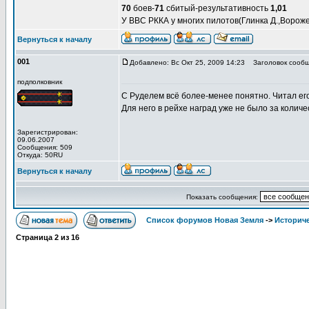
70
боев-
71
сбитый-результативность
1,01
У ВВС РККА у многих пилотов(Глинка Д.,Ворож
Вернуться к началу
001
Добавлено: Вс Окт 25, 2009 14:23
Заголовок сообщ
подполковник
С Руделем всё более-менее понятно. Читал ег
Для него в рейхе наград уже не было за колич
Зарегистрирован:
09.06.2007
Сообщения: 509
Откуда: 50RU
Вернуться к началу
Показать сообщения:
Список форумов Новая Земля
->
Историче
Страница
2
из
16