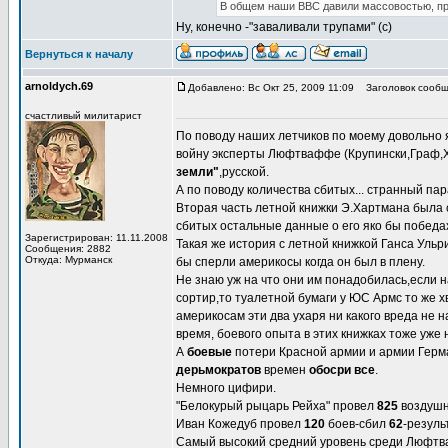
В общем наши ВВС давили массовостью, при
Ну, конечно -"заваливали трупами" (с)
Вернуться к началу
arnoldych.69
Добавлено: Вс Окт 25, 2009 11:09
Заголовок сообщ
счастливый милитарист
По поводу наших летчиков по моему довольно
войну эксперты Люфтваффе (Крупински,Граф,Ха
земли"
,русской.
А по поводу количества сбитых... странный па
Вторая часть летной книжки Э.Хартмана была с
сбитых остальные данные о его яко бы победах
Зарегистрирован: 11.11.2008
Такая же история с летной книжкой Ганса Ульр
Сообщения: 2882
Откуда: Мурманск
бы сперли америкосы когда он был в плену.
Не знаю уж на что они им понадобилась,если 
сортир,то туалетной бумаги у ЮС Армс то же х
америкосам эти два ухаря ни какого вреда не н
время, боевого опыта в этих книжках тоже уже 
А
боевые
потери Красной армии и армии Герм
дерьмократов
времен
обосри все
.
Немного цифири.
"Белокурый рыцарь Рейха" провел
825
воздушн
Иван Кожедуб провел
120
боев-сбил
62
-резуль
Самый высокий средний уровень среди Люфт