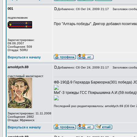
001
Добавлено: Сб Окт 24, 2009 21:17
Заголовок сообщ
подполковник
Про "Алтарь победы". Диктор добавил позитива
Зарегистрирован:
09.06.2007
Сообщения: 509
Откуда: 50RU
Вернуться к началу
arnoldych.69
Добавлено: Сб Окт 24, 2009 21:17
Заголовок сообщ
счастливый милитарист
ФВ-190Д-9 Герхарда Баркхорна(301 победа) J
МиГ-3 трижды ГСС Покрышкина А.И.(59 побед)
Последний раз редактировалось: arnoldych.69 (Сб Окт 2
Зарегистрирован: 11.11.2008
Сообщения: 2882
Откуда: Мурманск
Вернуться к началу