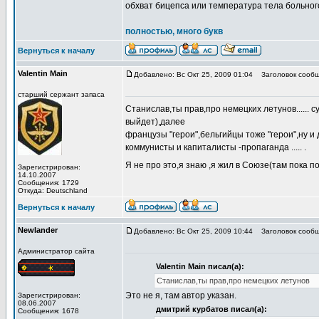
обхват бицепса или температура тела больног
полностью, много букв
Вернуться к началу
Valentin Main
Добавлено: Вс Окт 25, 2009 01:04
Заголовок сообщ
старший сержант запаса
Станислав,ты прав,про немецких летунов...... 
выйдет),далее
французы "герои",бельгийцы тоже "герои",ну и др
коммунисты и капиталисты -пропаганда ..... .
Я не про это,я знаю ,я жил в Союзе(там пока по
Зарегистрирован:
14.10.2007
Сообщения: 1729
Откуда: Deutschland
Вернуться к началу
Newlander
Добавлено: Вс Окт 25, 2009 10:44
Заголовок сообщ
Администратор сайта
Valentin Main писал(а):
Станислав,ты прав,про немецких летунов
Это не я, там автор указан.
Зарегистрирован:
08.06.2007
дмитрий курбатов писал(а):
Сообщения: 1678