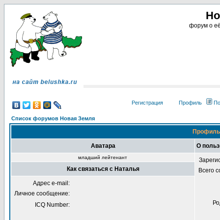
Но
форум о её
Регистрация
Профиль
По
Список форумов Новая Земля
Профиль 
Аватара
О польз
младший лейтенант
Зареги
Как связаться с Наталья
Всего 
Адрес e-mail:
Личное сообщение:
Ро
ICQ Number: