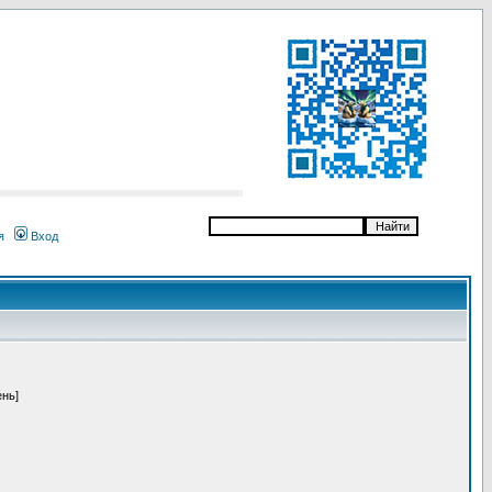
я
Вход
ень]