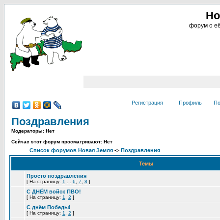
Но
форум о её
Регистрация
Профиль
По
Поздравления
Модераторы: Нет
Сейчас этот форум просматривают: Нет
Список форумов Новая Земля
->
Поздравления
Темы
Просто поздравления
[
На страницу:
1
...
6
,
7
,
8
]
С ДНЁМ войск ПВО!
[
На страницу:
1
,
2
]
С днём Победы!
[
На страницу:
1
,
2
]