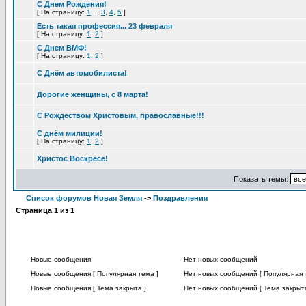
С Днем Рождения!
[
На страницу:
1
...
3
,
4
,
5
]
Есть такая профессия... 23 февраля
[
На страницу:
1
,
2
]
С Днем ВМФ!
[
На страницу:
1
,
2
]
С Днём автомобилиста!
Дорогие женщины, с 8 марта!
С Рождеством Христовым, православные!!!
С днём милиции!
[
На страницу:
1
,
2
]
Христос Воскресе!
Показать темы:
Список форумов Новая Земля
->
Поздравления
Страница
1
из
1
Новые сообщения
Нет новых сообщений
Новые сообщения [ Популярная тема ]
Нет новых сообщений [ Популярная 
Новые сообщения [ Тема закрыта ]
Нет новых сообщений [ Тема закрыта