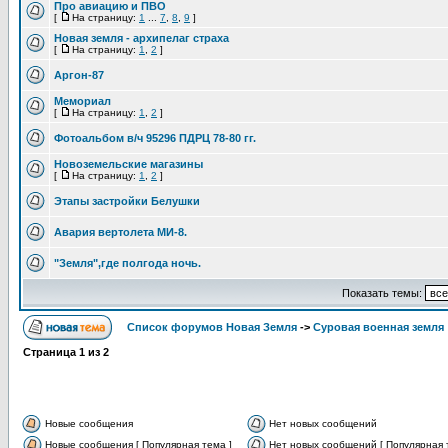
Про авиацию и ПВО
[
На страницу:
1
...
7
,
8
,
9
]
Новая земля - архипелаг страха
[
На страницу:
1
,
2
]
Аргон-87
Мемориал
[
На страницу:
1
,
2
]
Фотоальбом в/ч 95296 ПДРЦ 78-80 гг.
Новоземельские магазины
[
На страницу:
1
,
2
]
Этапы застройки Белушки
Авария вертолета МИ-8.
"Земля",где полгода ночь.
Показать темы:
Список форумов Новая Земля
->
Суровая военная земля
Страница
1
из
2
Новые сообщения
Нет новых сообщений
Новые сообщения [ Популярная тема ]
Нет новых сообщений [ Популярная 