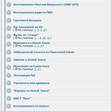
Воспоминания Николая Бакурского (1968-1970)
Воспоминание радиста ПВО.
Гауптвахта Белушки.
Как призывали на НЗ
[
На страницу:
1
,
2
,
3
,
4
]
Жизнь на "точках"
[
На страницу:
1
...
9
,
10
,
11
]
Медицина на Новой Земле
[
На страницу:
1
,
2
,
3
]
Заброшенный поселок на Паньковой Земле
Заметки о Новой Земле
Испытания на Сухом Носу
[
На страницу:
1
,
2
]
Экспедиция №2
Утраченное имя адмирала
"Взрывы на Новой Земле"
БМСТ "Яуза"
Воспоминания об Орбите