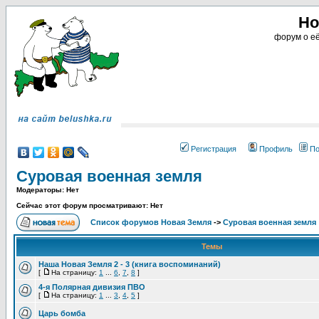
Но
форум о её
Регистрация
Профиль
По
Суровая военная земля
Модераторы: Нет
Сейчас этот форум просматривают: Нет
Список форумов Новая Земля
->
Суровая военная земля
Темы
Наша Новая Земля 2 - 3 (книга воспоминаний)
[
На страницу:
1
...
6
,
7
,
8
]
4-я Полярная дивизия ПВО
[
На страницу:
1
...
3
,
4
,
5
]
Царь бомба