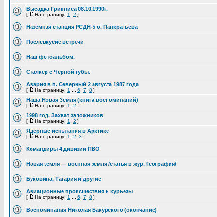
Высадка Гринписа 08.10.1990г.
[
На страницу:
1
,
2
]
Наземная станция РСДН-5 о. Панкратьева
Послевкусие встречи
Наш фотоальбом.
Сталкер с Черной губы.
Авария в п. Северный 2 августа 1987 года
[
На страницу:
1
...
6
,
7
,
8
]
Наша Новая Земля (книга воспоминаний)
[
На страницу:
1
,
2
]
1998 год. Захват заложников
[
На страницу:
1
,
2
]
Ядерные испытания в Арктике
[
На страницу:
1
,
2
,
3
]
Командиры 4 дивизии ПВО
Новая земля — военная земля /статья в жур. География/
Буковина, Татария и другие
Авиационные происшествия и курьезы
[
На страницу:
1
...
6
,
7
,
8
]
Воспоминания Николая Бакурского (окончание)