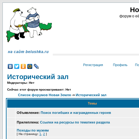
Но
форум о её
Регистрация
Профиль
По
Исторический зал
Модераторы: Нет
Сейчас этот форум просматривают: Нет
Список форумов Новая Земля
->
Исторический зал
Темы
Объявление:
Поиск погибших и награжденных героев
Прилеплена:
Ссылки на ресурсы по тематике раздела
Походы по музеям
[
На страницу:
1
,
2
]