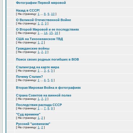
Фотографии Первой мировой
Назад в СССР!
[
На страницу:
1
...
8
,
9
,
10
]
О Великой Отечественной Войне
[
На страницу:
1
,
2
,
3
]
О Второй Мировой и ее последствиях
[
На страницу:
1
...
14
,
15
,
16
]
США на Тихоокеанском ТВД
[
На страницу:
1
,
2
]
Гражданские войны
[
На страницу:
1
,
2
,
3
]
Поиск своих родных погибших в ВОВ
Сталинград на карте мира
[
На страницу:
1
...
3
,
4
,
5
]
Почему Сталин?
[
На страницу:
1
...
4
,
5
,
6
]
Вторая Мировая Война в фотографиях
Страна Советов на винной полке
[
На страницу:
1
,
2
,
3
]
Последствия распада СССР
[
На страницу:
1
...
7
,
8
,
9
]
"Суд времени"
[
На страницу:
1
,
2
]
Русский "шовинизм"
[
На страницу:
1
,
2
]