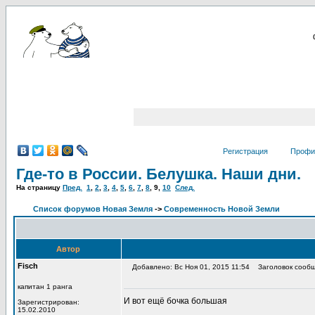
Регистрация
Профи
Где-то в России. Белушка. Наши дни.
На страницу
Пред.
1
,
2
,
3
,
4
,
5
,
6
,
7
,
8
,
9
,
10
След.
Список форумов Новая Земля
->
Современность Новой Земли
Автор
Fisch
Добавлено: Вс Ноя 01, 2015 11:54
Заголовок сообщ
капитан 1 ранга
И вот ещё бочка большая
Зарегистрирован:
15.02.2010