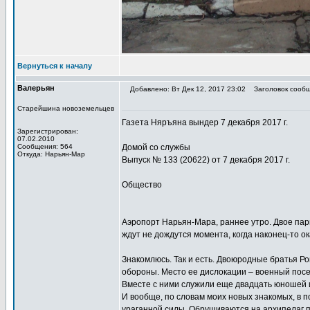
Вернуться к началу
Валерьян
Добавлено: Вт Дек 12, 2017 23:02
Заголовок сообщ
Старейшина новоземельцев
Газета Няръяна вындер 7 декабря 2017 г.
Зарегистрирован:
07.02.2010
Сообщения: 564
Домой со службы
Откуда: Нарьян-Мар
Выпуск № 133 (20622) от 7 декабря 2017 г.
Общество
Аэропорт Нарьян-Мара, раннее утро. Двое пар
ждут не дождутся момента, когда наконец-то о
Знакомлюсь. Так и есть. Двоюродные братья 
обороны. Место ее дислокации – военный посел
Вместе с ними служили еще двадцать юношей и
И вообще, по словам моих новых знакомых, в 
ураганной силы. Обрушиваются на архипелаг по 