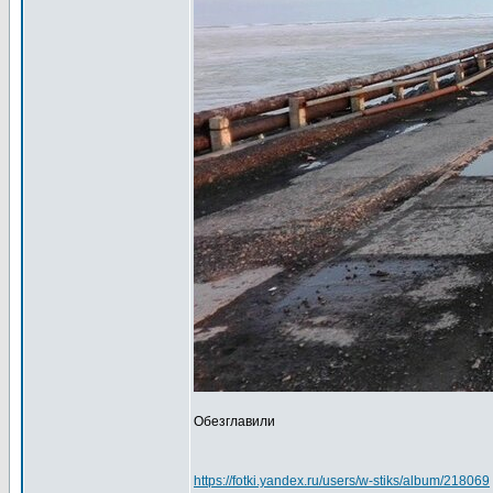
Обезглавили
https://fotki.yandex.ru/users/w-stiks/album/218069