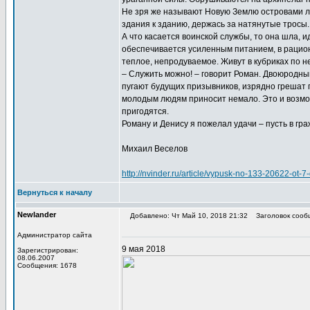
Не зря же называют Новую Землю островами ле
здания к зданию, держась за натянутые тросы.
А что касается воинской службы, то она шла, 
обеспечивается усиленным питанием, в рацион
теплое, непродуваемое. Живут в кубриках по н
– Служить можно! – говорит Роман. Двоюродный
пугают будущих призывников, изрядно грешат 
молодым людям приносит немало. Это и возмо
пригодятся.
Роману и Денису я пожелал удачи – пусть в гр
Михаил Веселов
http://nvinder.ru/article/vypusk-no-133-20622-o
Вернуться к началу
Newlander
Добавлено: Чт Май 10, 2018 21:32
Заголовок сооб
Администратор сайта
9 мая 2018
Зарегистрирован:
08.06.2007
Сообщения: 1678