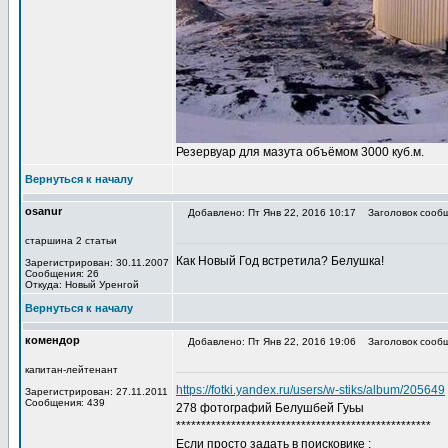
Резервуар для мазута объёмом 3000 куб.м.
Вернуться к началу
osanur
Добавлено: Пт Янв 22, 2016 10:17
Заголовок сообщ
старшина 2 статьи
Как Новый Год встретила? Белушка!
Зарегистрирован: 30.11.2007
Сообщения: 26
Откуда: Новый Уренгой
Вернуться к началу
комендор
Добавлено: Пт Янв 22, 2016 19:06
Заголовок сообщ
капитан-лейтенант
https://fotki.yandex.ru/users/w-stiks/album/205649
Зарегистрирован: 27.11.2011
Сообщения: 439
278 фотографий Белушбей Гуьы
***************************************************
Если просто задать в поисковике :