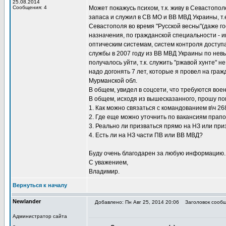
25.08.2014
Сообщения: 4
Может покажусь психом, т.к. живу в Севастопо
запаса и служил в СВ МО и ВВ МВД Украины, т.
Севастополя во время "Русской весны"(даже го
назначения, по гражданской специальности - 
оптическим системам, систем контроля доступа
службы в 2007 году из ВВ МВД Украины по нев
получалось уйти, т.к. служить "ржавой хунте" не
надо догонять 7 лет, которые я провел на гражд
Мурманской обл.
В общем, увидел в соцсети, что требуются воен
В общем, исходя из вышесказанного, прошу по
1. Как можно связаться с командованием в\ч 2
2. Где еще можно уточнить по вакансиям прапо
3. Реально ли призваться прямо на НЗ или при
4. Есть ли на НЗ части ПВ или ВВ МВД?
Буду очень благодарен за любую информацию.
С уважением,
Владимир.
Вернуться к началу
Newlander
Добавлено: Пн Авг 25, 2014 20:06
Заголовок сообще
Администратор сайта