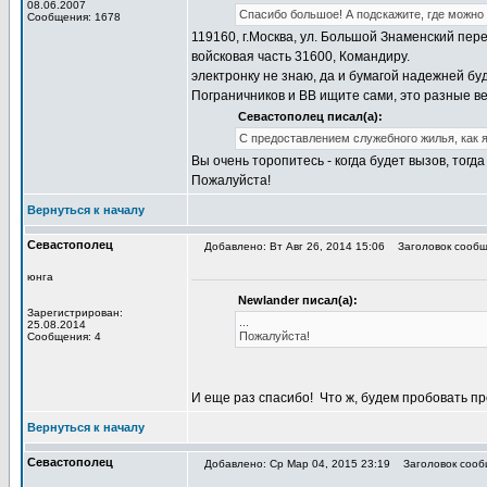
08.06.2007
Спасибо большое! А подскажите, где можно
Сообщения: 1678
119160, г.Москва, ул. Большой Знаменский пере
войсковая часть 31600, Командиру.
электронку не знаю, да и бумагой надежней бу
Пограничников и ВВ ищите сами, это разные ве
Севастополец писал(а):
С предоставлением служебного жилья, как я
Вы очень торопитесь - когда будет вызов, тогд
Пожалуйста!
Вернуться к началу
Севастополец
Добавлено: Вт Авг 26, 2014 15:06
Заголовок сообще
юнга
Newlander писал(а):
Зарегистрирован:
...
25.08.2014
Пожалуйста!
Сообщения: 4
И еще раз спасибо!
Что ж, будем пробовать пр
Вернуться к началу
Севастополец
Добавлено: Ср Мар 04, 2015 23:19
Заголовок сооб